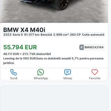
BMW X4 M40i
2023
Seria X
61.077
km
Benzină
2.998
cm³
360
CP
Cutie
automată
55.794
EUR
BMW243164
46.111
EUR +
21
% TVA deductibil
Leasing de la
562
EUR/luna
cu dobăndă
anuală
5,7
% pentru persoane
juridice.
Sună
WhatsApp
Mesaj
Favorite