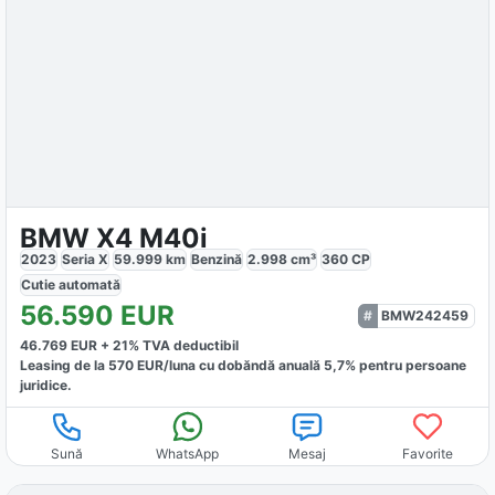
BMW X4 M40i
2023
Seria X
59.999
km
Benzină
2.998
cm³
360
CP
Cutie
automată
56.590
EUR
BMW242459
46.769
EUR +
21
% TVA deductibil
Leasing de la
570
EUR/luna
cu dobăndă
anuală
5,7
% pentru persoane
juridice.
Sună
WhatsApp
Mesaj
Favorite