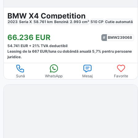
BMW X4 Competition
2023
Seria X
58.761
km
Benzină
2.993
cm³
510
CP
Cutie
automată
66.236
EUR
BMW239068
54.741
EUR +
21
% TVA deductibil
Leasing de la
667
EUR/luna
cu dobăndă
anuală
5,7
% pentru persoane
juridice.
Sună
WhatsApp
Mesaj
Favorite