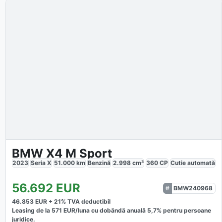
BMW X4 M Sport
2023
Seria X
51.000
km
Benzină
2.998
cm³
360
CP
Cutie
automată
56.692
EUR
BMW240968
46.853
EUR +
21
% TVA deductibil
Leasing de la
571
EUR/luna
cu dobăndă
anuală
5,7
% pentru persoane
juridice.