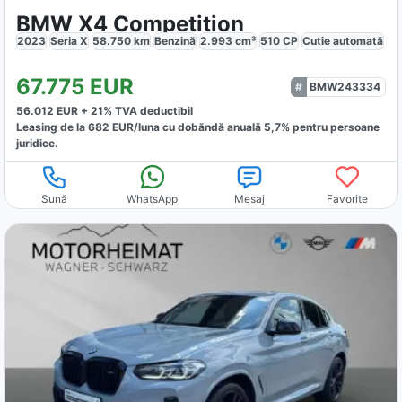
BMW X4 Competition
2023
Seria X
58.750
km
Benzină
2.993
cm³
510
CP
Cutie
automată
67.775
EUR
BMW243334
56.012
EUR +
21
% TVA deductibil
Leasing de la
682
EUR/luna
cu dobăndă
anuală
5,7
% pentru persoane
juridice.
Sună
WhatsApp
Mesaj
Favorite