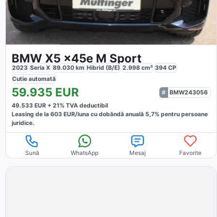
BMW X5 x45e M Sport
2023
Seria X
89.030
km
Hibrid (B/E)
2.998
cm³
394
CP
Cutie
automată
59.935
EUR
BMW243056
49.533
EUR +
21
% TVA deductibil
Leasing de la
603
EUR/luna
cu dobăndă
anuală
5,7
% pentru persoane
juridice.
Sună
WhatsApp
Mesaj
Favorite