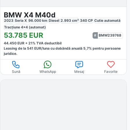
BMW X4 M40d
2023
Seria X
96.000
km
Diesel
2.993
cm³
340
CP
Cutie
automată
Tracțiune
4x4 (automat)
53.785
EUR
BMW239768
44.450
EUR +
21
% TVA deductibil
Leasing de la
541
EUR/luna
cu dobăndă
anuală
5,7
% pentru persoane
juridice.
Sună
WhatsApp
Mesaj
Favorite