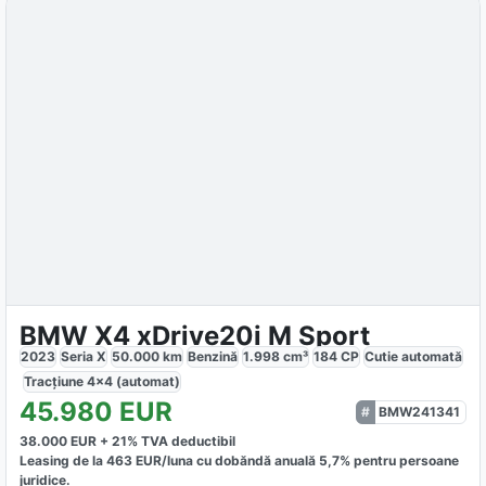
BMW X4 xDrive20i M Sport
2023
Seria X
50.000
km
Benzină
1.998
cm³
184
CP
Cutie
automată
Tracțiune
4x4 (automat)
45.980
EUR
BMW241341
38.000
EUR +
21
% TVA deductibil
Leasing de la
463
EUR/luna
cu dobăndă
anuală
5,7
% pentru persoane
juridice.