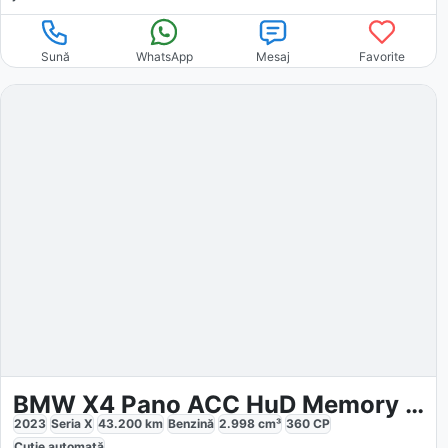
Sună
WhatsApp
Mesaj
Favorite
BMW X4 Pano ACC HuD Memory 360 Harman Kardon
2023
Seria X
43.200
km
Benzină
2.998
cm³
360
CP
Cutie
automată