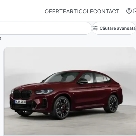
OFERTE
ARTICOLE
CONTACT
Căutare avansată
4
Autentifică-te
Nu ai oferte favorite