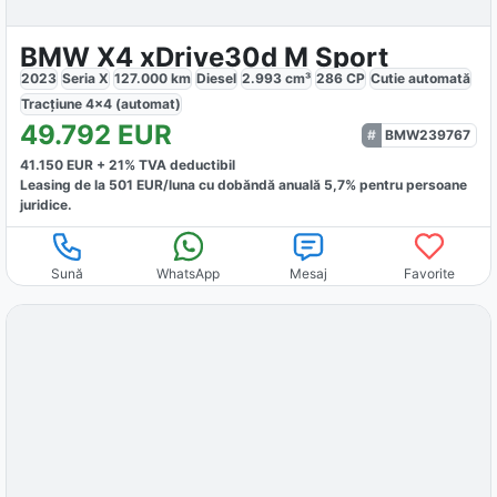
BMW X4 xDrive30d M Sport
2023
Seria X
127.000
km
Diesel
2.993
cm³
286
CP
Cutie
automată
Tracțiune
4x4 (automat)
49.792
EUR
BMW239767
41.150
EUR +
21
% TVA deductibil
Leasing de la
501
EUR/luna
cu dobăndă
anuală
5,7
% pentru persoane
juridice.
Sună
WhatsApp
Mesaj
Favorite