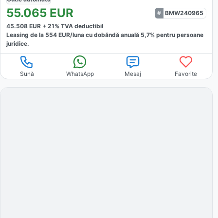
55.065
EUR
BMW240965
45.508
EUR +
21
% TVA deductibil
Leasing de la
554
EUR/luna
cu dobăndă
anuală
5,7
% pentru persoane
juridice.
Sună
WhatsApp
Mesaj
Favorite