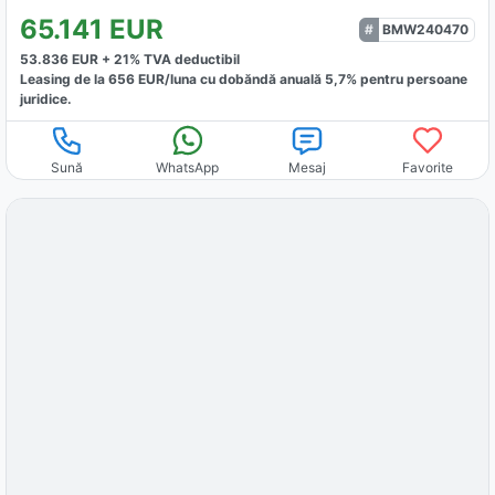
65.141
EUR
BMW240470
53.836
EUR +
21
% TVA deductibil
Leasing de la
656
EUR/luna
cu dobăndă
anuală
5,7
% pentru persoane
juridice.
Sună
WhatsApp
Mesaj
Favorite