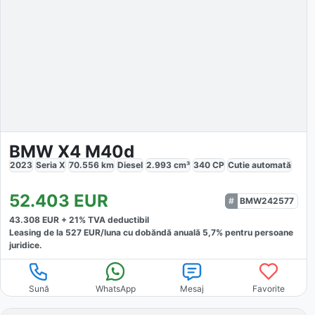
BMW X4 M40d
2023
Seria X
70.556
km
Diesel
2.993
cm³
340
CP
Cutie
automată
52.403
EUR
BMW242577
43.308
EUR +
21
% TVA deductibil
Leasing de la
527
EUR/luna
cu dobăndă
anuală
5,7
% pentru persoane
juridice.
Sună
WhatsApp
Mesaj
Favorite