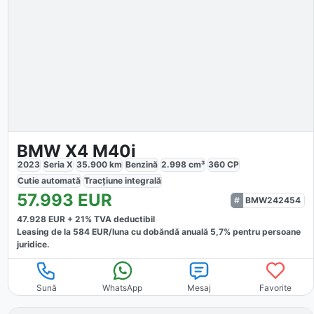
BMW X4 M40i
2023
Seria X
35.900
km
Benzină
2.998
cm³
360
CP
Cutie
automată
Tracțiune
integrală
57.993
EUR
BMW242454
47.928
EUR +
21
% TVA deductibil
Leasing de la
584
EUR/luna
cu dobăndă
anuală
5,7
% pentru persoane
juridice.
Sună
WhatsApp
Mesaj
Favorite