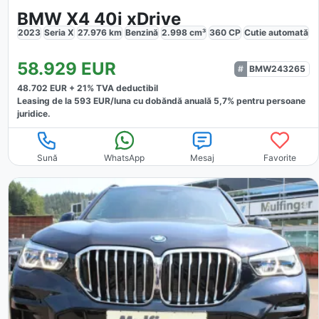
BMW X4 40i xDrive
2023
Seria X
27.976
km
Benzină
2.998
cm³
360
CP
Cutie
automată
58.929
EUR
BMW243265
48.702
EUR +
21
% TVA deductibil
Leasing de la
593
EUR/luna
cu dobăndă
anuală
5,7
% pentru persoane
juridice.
Sună
WhatsApp
Mesaj
Favorite