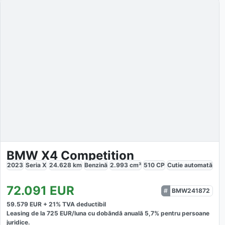
BMW X4 Competition
2023
Seria X
24.628
km
Benzină
2.993
cm³
510
CP
Cutie
automată
72.091
EUR
BMW241872
59.579
EUR +
21
% TVA deductibil
Leasing de la
725
EUR/luna
cu dobăndă
anuală
5,7
% pentru persoane
juridice.