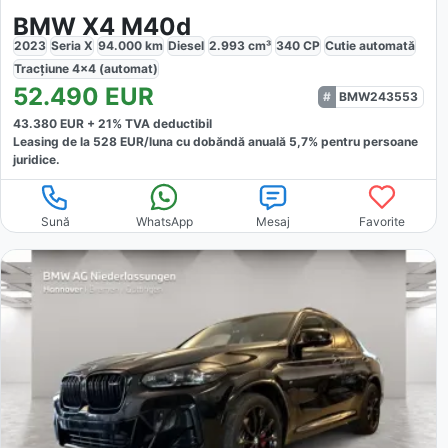
BMW X4 M40d
2023
Seria X
94.000
km
Diesel
2.993
cm³
340
CP
Cutie
automată
Tracțiune
4x4 (automat)
52.490
EUR
BMW243553
43.380
EUR +
21
% TVA deductibil
Leasing de la
528
EUR/luna
cu dobăndă
anuală
5,7
% pentru persoane
juridice.
Sună
WhatsApp
Mesaj
Favorite