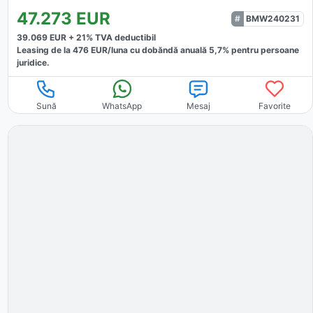
47.273
EUR
BMW240231
39.069
EUR +
21
% TVA deductibil
Leasing de la
476
EUR/luna
cu dobăndă
anuală
5,7
% pentru persoane
juridice.
Sună
WhatsApp
Mesaj
Favorite