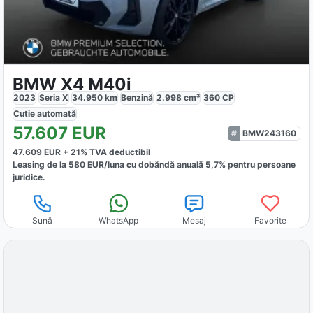
BMW X4 M40i
2023
Seria X
34.950
km
Benzină
2.998
cm³
360
CP
Cutie
automată
57.607
EUR
BMW243160
47.609
EUR +
21
% TVA deductibil
Leasing de la
580
EUR/luna
cu dobăndă
anuală
5,7
% pentru persoane
juridice.
Sună
WhatsApp
Mesaj
Favorite