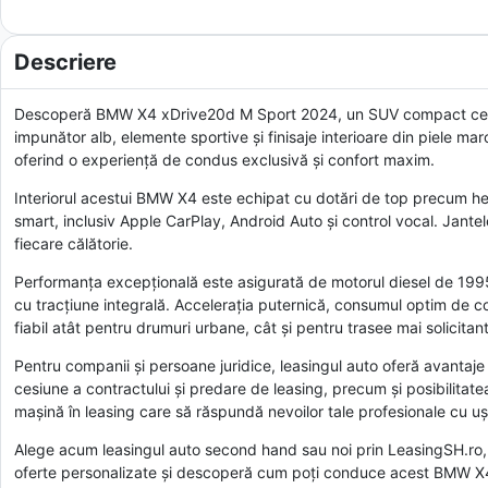
Descriere
Descoperă BMW X4 xDrive20d M Sport 2024, un SUV compact ce red
impunător alb, elemente sportive și finisaje interioare din piele mar
oferind o experiență de condus exclusivă și confort maxim.
Interiorul acestui BMW X4 este echipat cu dotări de top precum hea
smart, inclusiv Apple CarPlay, Android Auto și control vocal. Jantel
fiecare călătorie.
Performanța excepțională este asigurată de motorul diesel de 1995
cu tracțiune integrală. Accelerația puternică, consumul optim de co
fiabil atât pentru drumuri urbane, cât și pentru trasee mai solicitan
Pentru companii și persoane juridice, leasingul auto oferă avantaje c
cesiune a contractului și predare de leasing, precum și posibilitatea 
mașină în leasing care să răspundă nevoilor tale profesionale cu uș
Alege acum leasingul auto second hand sau noi prin LeasingSH.ro, s
oferte personalizate și descoperă cum poți conduce acest BMW X4 p