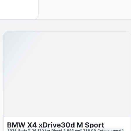
BMW X4 xDrive30d M Sport
2025
Seria X
26.120
km
Diesel
2.993
cm³
286
CP
Cutie
automată