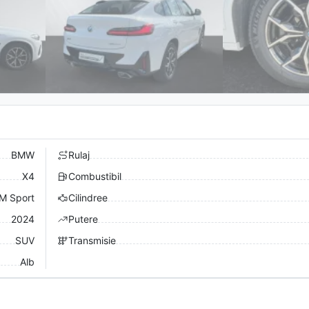
BMW
Rulaj
X4
Combustibil
M Sport
Cilindree
2024
Putere
SUV
Transmisie
Alb