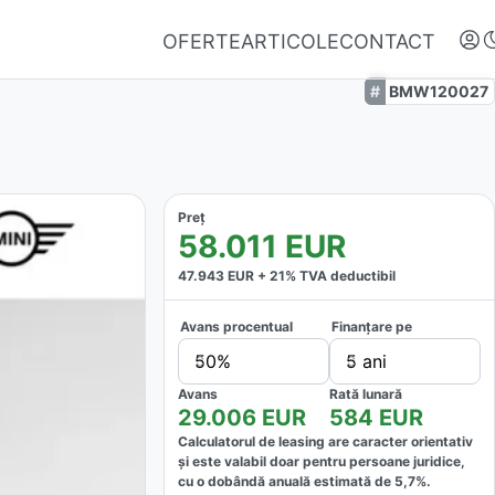
OFERTE
ARTICOLE
CONTACT
BMW120027
Preț
58.011
EUR
47.943
EUR +
21
% TVA deductibil
Avans procentual
Finanțare pe
Autentifică-te
50%
5 ani
Nu ai oferte favorite
Avans
Rată lunară
29.006
EUR
584
EUR
Calculatorul de leasing are caracter orientativ
și este valabil doar pentru persoane juridice,
cu o dobândă anuală estimată de
5,7
%.