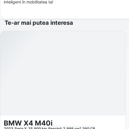
inteligent în mobilitatea ta!
Te-ar mai putea interesa
BMW X4 M40i
2023
Seria X
35.900
km
Benzină
2.998
cm³
360
CP