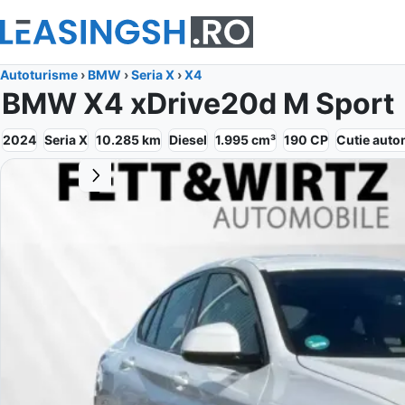
Autoturisme
›
BMW
›
Seria X
›
X4
BMW X4 xDrive20d M Sport
2024
Seria X
10.285
km
Diesel
1.995
cm³
190
CP
Cutie
auto