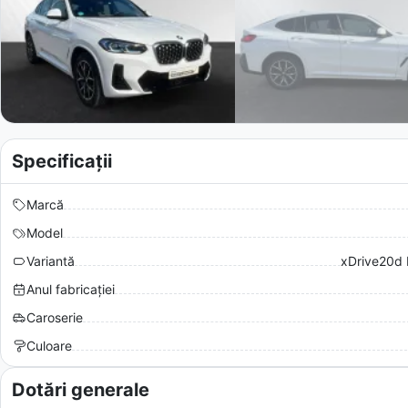
Specificații
Marcă
Model
Variantă
xDrive20d 
Anul fabricației
Caroserie
Culoare
Dotări generale