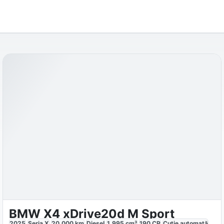
BMW X4 xDrive20d M Sport
2025
Seria X
20.000
km
Diesel
1.995
cm³
190
CP
Cutie
automată