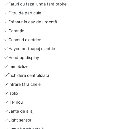
Faruri cu faza lungă fără orbire
Filtru de particule
Frânare în caz de urgență
Garanție
Geamuri electrice
Hayon portbagaj electric
Head up display
Immobilizer
Închidere centralizată
Intrare fără cheie
Isofix
ITP nou
Jante de aliaj
Light sensor
Lumină ambientală