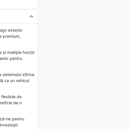
ign exterior
ate premium,
și multiple funcții
inamic pentru
 sistemului xDrive
dă ca un vehicul
flexibile de
eneficia de o
ază-ne pentru
investești