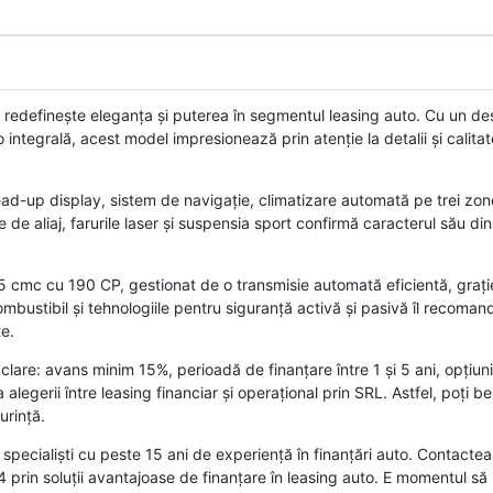
efinește eleganța și puterea în segmentul leasing auto. Cu un des
o integrală, acest model impresionează prin atenție la detalii și calit
d-up display, sistem de navigație, climatizare automată pe trei zone 
e de aliaj, farurile laser și suspensia sport confirmă caracterul său d
 cmc cu 190 CP, gestionat de o transmisie automată eficientă, grație
mbustibil și tehnologiile pentru siguranță activă și pasivă îl recoman
te.
lare: avans minim 15%, perioadă de finanțare între 1 și 5 ani, opțiuni 
alegerii între leasing financiar și operațional prin SRL. Astfel, poți b
urință.
pecialiști cu peste 15 ani de experiență în finanțări auto. Contacte
rin soluții avantajoase de finanțare în leasing auto. E momentul să 