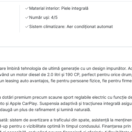
Material interior: Piele integrală
Număr uși: 4/5
Sistem climatizare: Aer condiționat automat
e îmbină tehnologia de ultimă generație cu un design impunător. Ac
ând un motor diesel de 2.0 litri și 190 CP, perfect pentru orice drum,
un leasing auto avantajos, fie pentru persoane fizice, fie pentru firm
t cu dotări premium precum scaune sport reglabile electric cu funcție 
to și Apple CarPlay. Suspensia adaptivă și tracțiunea integrală asig
daugă un plus de rafinament și lumină naturală.
tă: sistem de avertizare a traficului din spate, asistență la menține
ad-up pentru o vizibilitate optimă în timpul condusului. Finanțarea prin