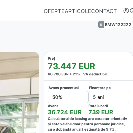
OFERTE
ARTICOLE
CONTACT
BMW122222
Preț
73.447
EUR
60.700
EUR +
21
% TVA deductibil
Avans procentual
Finanțare pe
Autentifică-te
50%
5 ani
Nu ai oferte favorite
Avans
Rată lunară
36.724
EUR
739
EUR
Calculatorul de leasing are caracter orientativ
și este valabil doar pentru persoane juridice,
cu o dobândă anuală estimată de
5,7
%.