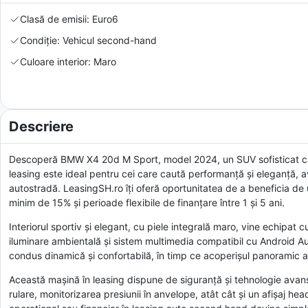
Clasă de emisii: Euro6
Condiție: Vehicul second-hand
Culoare interior: Maro
Descriere
Descoperă BMW X4 20d M Sport, model 2024, un SUV sofisticat car
leasing este ideal pentru cei care caută performanță și eleganță, av
autostradă. LeasingSH.ro îți oferă oportunitatea de a beneficia de 
minim de 15% și perioade flexibile de finanțare între 1 și 5 ani.
Interiorul sportiv și elegant, cu piele integrală maro, vine echipa
iluminare ambientală și sistem multimedia compatibil cu Android Au
condus dinamică și confortabilă, în timp ce acoperișul panoramic a
Această mașină în leasing dispune de siguranță și tehnologie avansa
rulare, monitorizarea presiunii în anvelope, atât cât și un afișaj he