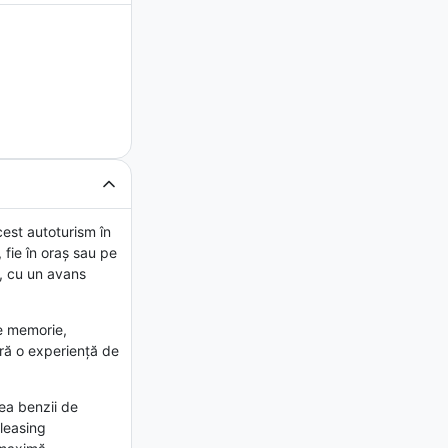
est autoturism în
 fie în oraș sau pe
e, cu un avans
de memorie,
ură o experiență de
rea benzii de
 leasing