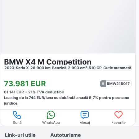
BMW X4 M Competition
2023
Seria X
26.900
km
Benzină
2.993
cm³
510
CP
Cutie
automată
73.981
EUR
BMW215017
61.141
EUR +
21
% TVA deductibil
Leasing de la
744
EUR/luna
cu dobăndă
anuală
5,7
% pentru persoane
juridice.
Sună
WhatsApp
Mesaj
Favorite
Link-uri utile
Autoturisme