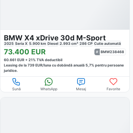
BMW X4 xDrive 30d M-Sport
2025
Seria X
5.900
km
Diesel
2.993
cm³
286
CP
Cutie
automată
73.400
EUR
BMW238468
60.661
EUR +
21
% TVA deductibil
Leasing de la
739
EUR/luna
cu dobăndă
anuală
5,7
% pentru persoane
juridice.
Sună
WhatsApp
Mesaj
Favorite