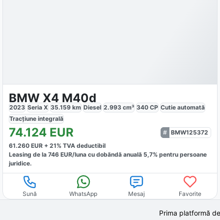
BMW X4 M40d
2023
Seria X
35.159
km
Diesel
2.993
cm³
340
CP
Cutie
automată
Tracțiune
integrală
74.124
EUR
BMW125372
61.260
EUR +
21
% TVA deductibil
Leasing de la
746
EUR/luna
cu dobăndă
anuală
5,7
% pentru persoane
juridice.
Sună
WhatsApp
Mesaj
Favorite
Prima platformă de