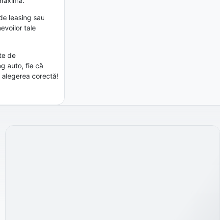
 maximă.
 de leasing sau
evoilor tale
te de
g auto, fie că
t alegerea corectă!