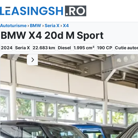
Autoturisme
›
BMW
›
Seria X
›
X4
BMW X4 20d M Sport
2024
Seria X
22.683
km
Diesel
1.995
cm³
190
CP
Cutie
auto