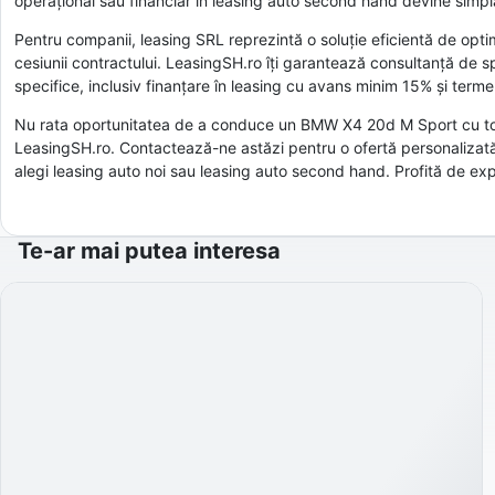
operațional sau financiar în leasing auto second hand devine simplă 
Pentru companii, leasing SRL reprezintă o soluție eficientă de optim
cesiunii contractului. LeasingSH.ro îți garantează consultanță de sp
specifice, inclusiv finanțare în leasing cu avans minim 15% și termen
Nu rata oportunitatea de a conduce un BMW X4 20d M Sport cu toate
LeasingSH.ro. Contactează-ne astăzi pentru o ofertă personalizată ș
alegi leasing auto noi sau leasing auto second hand. Profită de exper
Te-ar mai putea interesa