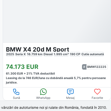
BMW X4 20d M Sport
2025
Seria X
16.759
km
Diesel
1.995
cm³
190
CP
Cutie
automată
74.173
EUR
BMW122225
61.300
EUR +
21
% TVA deductibil
Leasing de la
746
EUR/luna
cu dobăndă
anuală
5,7
% pentru persoane
juridice.
Sună
WhatsApp
Mesaj
Favorite
 vânzări de autoturisme noi și rulate din România, fondată în
2010
.