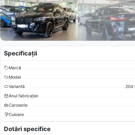
Specificații
Marcă
Model
Variantă
20d 
Anul fabricației
Caroserie
Culoare
Dotări specifice