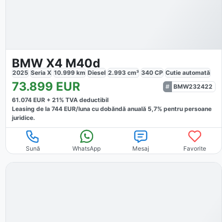
BMW X4 M40d
2025
Seria X
10.999
km
Diesel
2.993
cm³
340
CP
Cutie
automată
73.899
EUR
BMW232422
61.074
EUR +
21
% TVA deductibil
Leasing de la
744
EUR/luna
cu dobăndă
anuală
5,7
% pentru persoane
juridice.
Sună
WhatsApp
Mesaj
Favorite