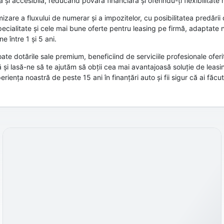
și accesibilă, reducând povara financiară și oferindu-ți flexibilitate
izare a fluxului de numerar și a impozitelor, cu posibilitatea predării
ecialitate și cele mai bune oferte pentru leasing pe firmă, adaptate n
e între 1 și 5 ani.
 dotările sale premium, beneficiind de serviciile profesionale oferi
i lasă-ne să te ajutăm să obții cea mai avantajoasă soluție de leasin
iența noastră de peste 15 ani în finanțări auto și fii sigur că ai făcu