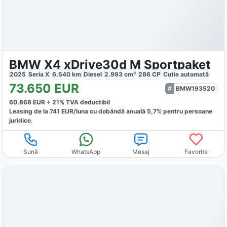
BMW X4 xDrive30d M Sportpaket
2025
Seria X
6.540
km
Diesel
2.993
cm³
286
CP
Cutie
automată
73.650
EUR
BMW193520
60.868
EUR +
21
% TVA deductibil
Leasing de la
741
EUR/luna
cu dobăndă
anuală
5,7
% pentru persoane
juridice.
Sună
WhatsApp
Mesaj
Favorite