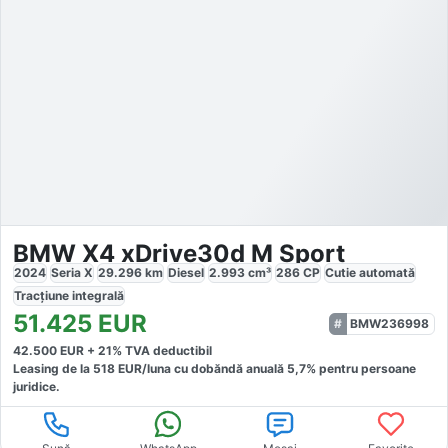
BMW X4 xDrive30d M Sport
2024
Seria X
29.296
km
Diesel
2.993
cm³
286
CP
Cutie
automată
Tracțiune
integrală
51.425
EUR
BMW236998
42.500
EUR +
21
% TVA deductibil
Leasing de la
518
EUR/luna
cu dobăndă
anuală
5,7
% pentru persoane
juridice.