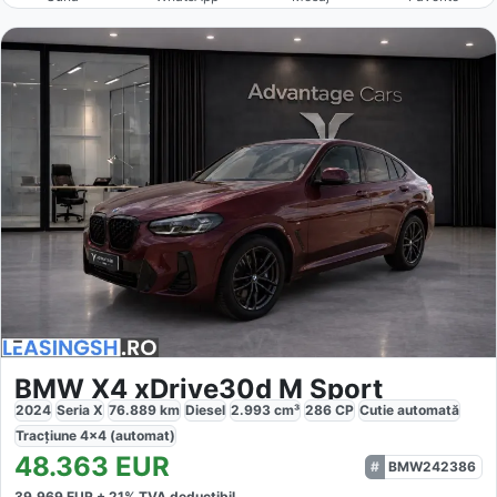
BMW X4 xDrive30d M Sport
2024
Seria X
76.889
km
Diesel
2.993
cm³
286
CP
Cutie
automată
Tracțiune
4x4 (automat)
48.363
EUR
BMW242386
39.969
EUR +
21
% TVA deductibil