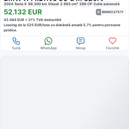
2024
Seria X
68.300
km
Diesel
2.993
cm³
286
CP
Cutie
automată
52.132
EUR
BMW237571
43.084
EUR +
21
% TVA deductibil
Leasing de la
525
EUR/luna
cu dobăndă
anuală
5,7
% pentru persoane
juridice.
Sună
WhatsApp
Mesaj
Favorite