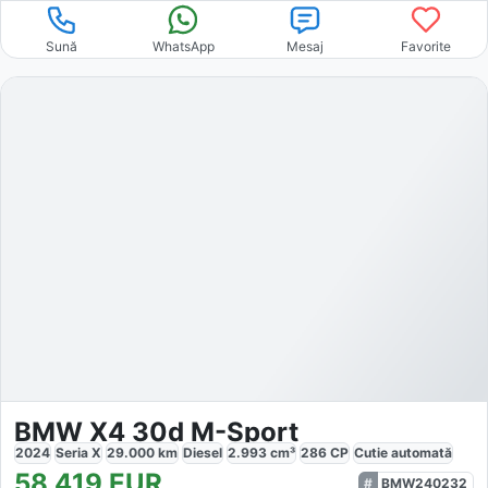
Sună
WhatsApp
Mesaj
Favorite
BMW X4 30d M-Sport
2024
Seria X
29.000
km
Diesel
2.993
cm³
286
CP
Cutie
automată
58.419
EUR
BMW240232