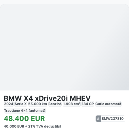
BMW X4 xDrive20i MHEV
2024
Seria X
55.000
km
Benzină
1.998
cm³
184
CP
Cutie
automată
Tracțiune
4x4 (automat)
48.400
EUR
BMW237810
40.000
EUR +
21
% TVA deductibil