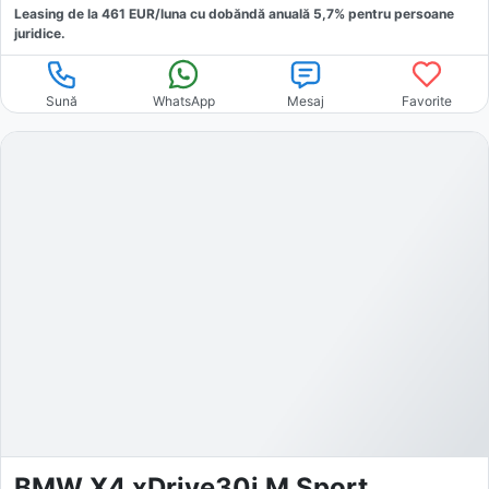
Leasing de la
461
EUR/luna
cu dobăndă
anuală
5,7
% pentru persoane
juridice.
Sună
WhatsApp
Mesaj
Favorite
BMW X4 xDrive30i M Sport