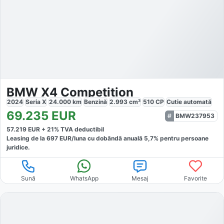
BMW X4 Competition
2024
Seria X
24.000
km
Benzină
2.993
cm³
510
CP
Cutie
automată
69.235
EUR
BMW237953
57.219
EUR +
21
% TVA deductibil
Leasing de la
697
EUR/luna
cu dobăndă
anuală
5,7
% pentru persoane
juridice.
Sună
WhatsApp
Mesaj
Favorite