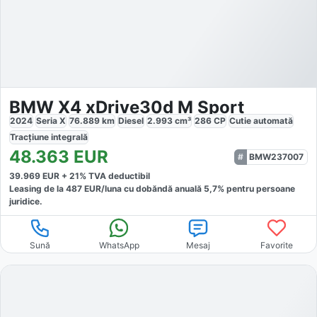
BMW X4 xDrive30d M Sport
2024
Seria X
76.889
km
Diesel
2.993
cm³
286
CP
Cutie
automată
Tracțiune
integrală
48.363
EUR
BMW237007
39.969
EUR +
21
% TVA deductibil
Leasing de la
487
EUR/luna
cu dobăndă
anuală
5,7
% pentru persoane
juridice.
Sună
WhatsApp
Mesaj
Favorite