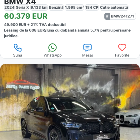
BMW X4
2024
Seria X
9.133
km
Benzină
1.998
cm³
184
CP
Cutie
automată
60.379
EUR
BMW241271
49.900
EUR +
21
% TVA deductibil
Leasing de la
608
EUR/luna
cu dobăndă
anuală
5,7
% pentru persoane
juridice.
Sună
WhatsApp
Mesaj
Favorite