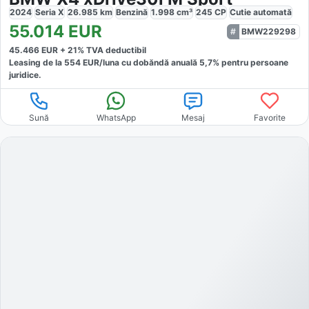
2024
Seria X
26.985
km
Benzină
1.998
cm³
245
CP
Cutie
automată
55.014
EUR
BMW229298
45.466
EUR +
21
% TVA deductibil
Leasing de la
554
EUR/luna
cu dobăndă
anuală
5,7
% pentru persoane
juridice.
Sună
WhatsApp
Mesaj
Favorite