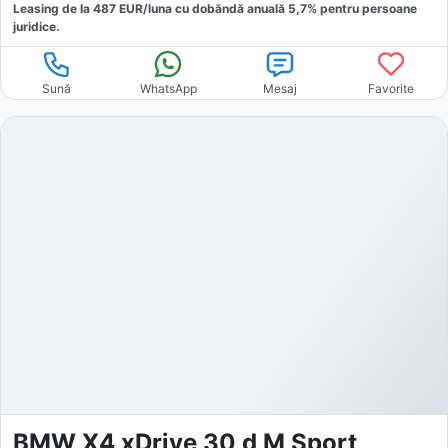
Leasing de la
487
EUR/luna
cu dobăndă
anuală
5,7
% pentru persoane
juridice.
Sună
WhatsApp
Mesaj
Favorite
BMW X4 xDrive 30 d M Sport