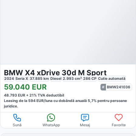
BMW X4 xDrive 30d M Sport
2024
Seria X
37.885
km
Diesel
2.993
cm³
286
CP
Cutie
automată
59.040
EUR
BMW241036
48.793
EUR +
21
% TVA deductibil
Leasing de la
594
EUR/luna
cu dobăndă
anuală
5,7
% pentru persoane
juridice.
Sună
WhatsApp
Mesaj
Favorite