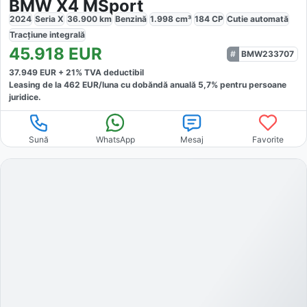
BMW X4 MSport
2024
Seria X
36.900
km
Benzină
1.998
cm³
184
CP
Cutie
automată
Tracțiune
integrală
45.918
EUR
BMW233707
37.949
EUR +
21
% TVA deductibil
Leasing de la
462
EUR/luna
cu dobăndă
anuală
5,7
% pentru persoane
juridice.
Sună
WhatsApp
Mesaj
Favorite