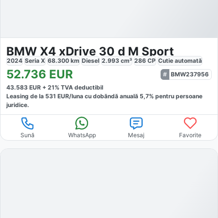
BMW X4 xDrive 30 d M Sport
2024
Seria X
68.300
km
Diesel
2.993
cm³
286
CP
Cutie
automată
52.736
EUR
BMW237956
43.583
EUR +
21
% TVA deductibil
Leasing de la
531
EUR/luna
cu dobăndă
anuală
5,7
% pentru persoane
juridice.
Sună
WhatsApp
Mesaj
Favorite