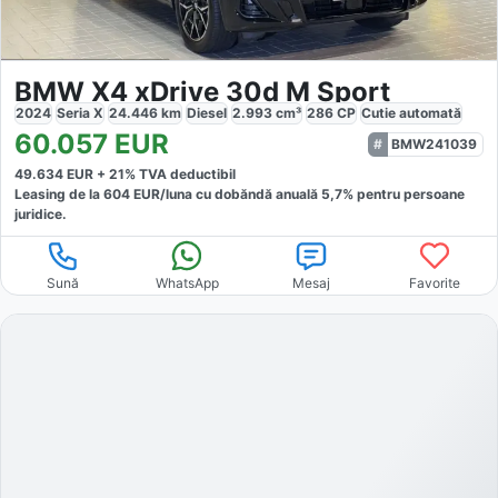
BMW X4 xDrive 30d M Sport
2024
Seria X
24.446
km
Diesel
2.993
cm³
286
CP
Cutie
automată
60.057
EUR
BMW241039
49.634
EUR +
21
% TVA deductibil
Leasing de la
604
EUR/luna
cu dobăndă
anuală
5,7
% pentru persoane
juridice.
Sună
WhatsApp
Mesaj
Favorite