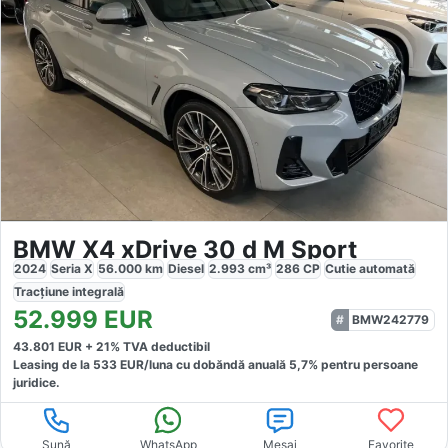
BMW X4 xDrive 30 d M Sport
2024
Seria X
56.000
km
Diesel
2.993
cm³
286
CP
Cutie
automată
Tracțiune
integrală
52.999
EUR
BMW242779
43.801
EUR +
21
% TVA deductibil
Leasing de la
533
EUR/luna
cu dobăndă
anuală
5,7
% pentru persoane
juridice.
Sună
WhatsApp
Mesaj
Favorite