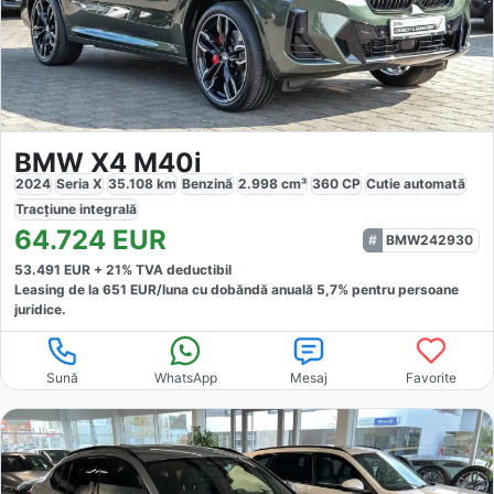
BMW X4 M40i
2024
Seria X
35.108
km
Benzină
2.998
cm³
360
CP
Cutie
automată
Tracțiune
integrală
64.724
EUR
BMW242930
53.491
EUR +
21
% TVA deductibil
Leasing de la
651
EUR/luna
cu dobăndă
anuală
5,7
% pentru persoane
juridice.
Sună
WhatsApp
Mesaj
Favorite