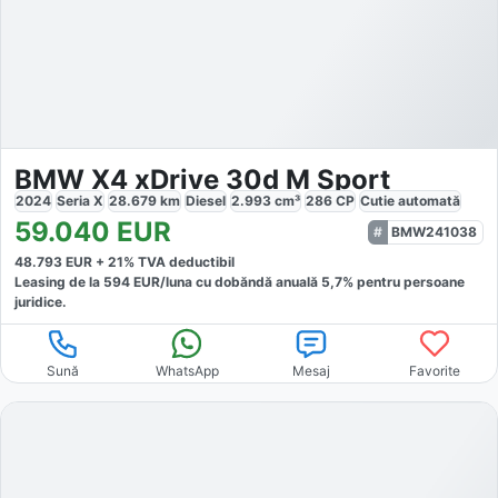
BMW X4 xDrive 30d M Sport
2024
Seria X
28.679
km
Diesel
2.993
cm³
286
CP
Cutie
automată
59.040
EUR
BMW241038
48.793
EUR +
21
% TVA deductibil
Leasing de la
594
EUR/luna
cu dobăndă
anuală
5,7
% pentru persoane
juridice.
Sună
WhatsApp
Mesaj
Favorite