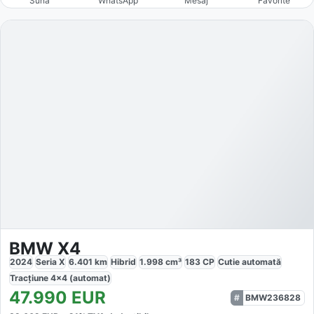
Sună
WhatsApp
Mesaj
Favorite
BMW X4
2024
Seria X
6.401
km
Hibrid
1.998
cm³
183
CP
Cutie
automată
Tracțiune
4x4 (automat)
47.990
EUR
BMW236828