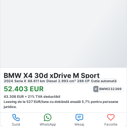
BMW X4 30d xDrive M Sport
2024
Seria X
68.611
km
Diesel
2.993
cm³
286
CP
Cutie
automată
52.403
EUR
BMW232369
43.308
EUR +
21
% TVA deductibil
Leasing de la
527
EUR/luna
cu dobăndă
anuală
5,7
% pentru persoane
juridice.
Sună
WhatsApp
Mesaj
Favorite