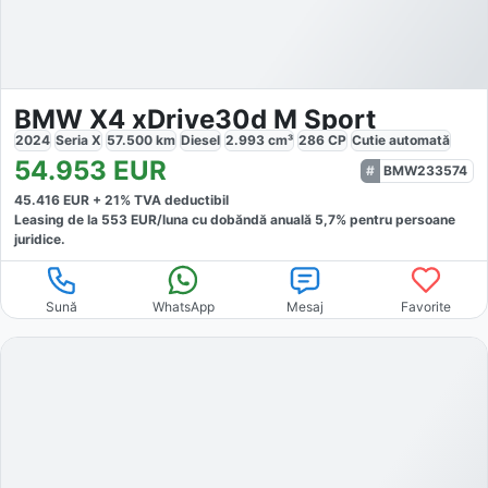
BMW X4 xDrive30d M Sport
2024
Seria X
57.500
km
Diesel
2.993
cm³
286
CP
Cutie
automată
54.953
EUR
BMW233574
45.416
EUR +
21
% TVA deductibil
Leasing de la
553
EUR/luna
cu dobăndă
anuală
5,7
% pentru persoane
juridice.
Sună
WhatsApp
Mesaj
Favorite