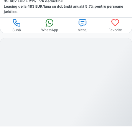
39.662
EUR +
21
% TVA deductibil
Leasing de la
483
EUR/luna
cu dobăndă
anuală
5,7
% pentru persoane
juridice.
Sună
WhatsApp
Mesaj
Favorite