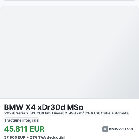
BMW X4 xDr30d MSp
2024
Seria X
83.200
km
Diesel
2.993
cm³
286
CP
Cutie
automată
Tracțiune
integrală
45.811
EUR
BMW230739
37.860
EUR +
21
% TVA deductibil