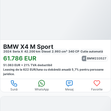
BMW X4 M Sport
2024
Seria X
42.200
km
Diesel
2.993
cm³
340
CP
Cutie
automată
61.786
EUR
BMW233527
51.063
EUR +
21
% TVA deductibil
Leasing de la
622
EUR/luna
cu dobăndă
anuală
5,7
% pentru persoane
juridice.
Sună
WhatsApp
Mesaj
Favorite