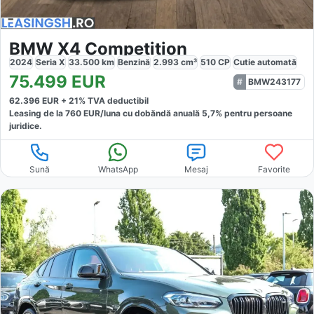
BMW X4 Competition
2024
Seria X
33.500
km
Benzină
2.993
cm³
510
CP
Cutie
automată
75.499
EUR
BMW243177
62.396
EUR +
21
% TVA deductibil
Leasing de la
760
EUR/luna
cu dobăndă
anuală
5,7
% pentru persoane
juridice.
Sună
WhatsApp
Mesaj
Favorite