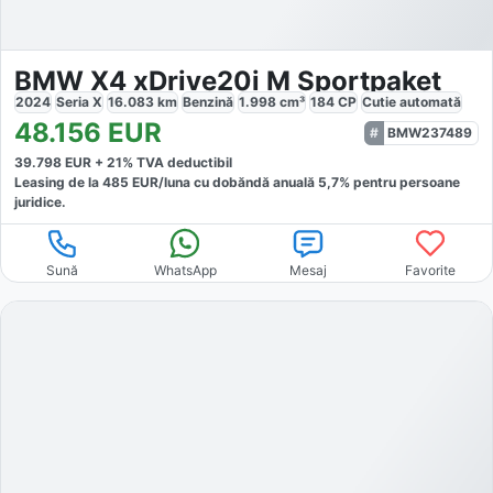
BMW X4 xDrive20i M Sportpaket
2024
Seria X
16.083
km
Benzină
1.998
cm³
184
CP
Cutie
automată
48.156
EUR
BMW237489
39.798
EUR +
21
% TVA deductibil
Leasing de la
485
EUR/luna
cu dobăndă
anuală
5,7
% pentru persoane
juridice.
Sună
WhatsApp
Mesaj
Favorite