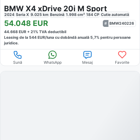
BMW X4 xDrive 20i M Sport
2024
Seria X
9.025
km
Benzină
1.998
cm³
184
CP
Cutie
automată
54.048
EUR
BMW240226
44.668
EUR +
21
% TVA deductibil
Leasing de la
544
EUR/luna
cu dobăndă
anuală
5,7
% pentru persoane
juridice.
Sună
WhatsApp
Mesaj
Favorite