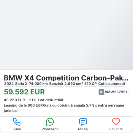
BMW X4 Competition Carbon-Paket
2024
Seria X
74.000
km
Benzină
2.993
cm³
510
CP
Cutie
automată
59.592
EUR
BMW237951
49.250
EUR +
21
% TVA deductibil
Leasing de la
600
EUR/luna
cu dobăndă
anuală
5,7
% pentru persoane
juridice.
Sună
WhatsApp
Mesaj
Favorite