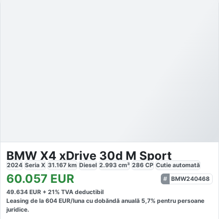
BMW X4 xDrive 30d M Sport
2024
Seria X
31.167
km
Diesel
2.993
cm³
286
CP
Cutie
automată
60.057
EUR
BMW240468
49.634
EUR +
21
% TVA deductibil
Leasing de la
604
EUR/luna
cu dobăndă
anuală
5,7
% pentru persoane
juridice.