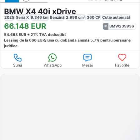
BMW X4 40i xDrive
2025
Seria X
9.346
km
Benzină
2.998
cm³
360
CP
Cutie
automată
66.148
EUR
BMW239936
54.668
EUR +
21
% TVA deductibil
Leasing de la
666
EUR/luna
cu dobăndă
anuală
5,7
% pentru persoane
juridice.
Sună
WhatsApp
Mesaj
Favorite