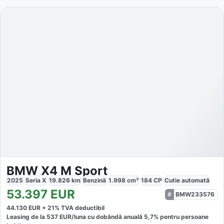
BMW X4 M Sport
2025
Seria X
19.826
km
Benzină
1.998
cm³
184
CP
Cutie
automată
53.397
EUR
BMW233576
44.130
EUR +
21
% TVA deductibil
Leasing de la
537
EUR/luna
cu dobăndă
anuală
5,7
% pentru persoane