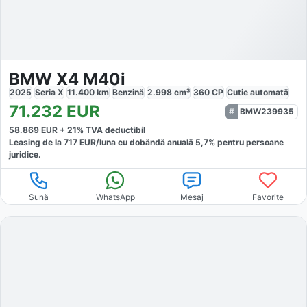
BMW X4 M40i
2025
Seria X
11.400
km
Benzină
2.998
cm³
360
CP
Cutie
automată
71.232
EUR
BMW239935
58.869
EUR +
21
% TVA deductibil
Leasing de la
717
EUR/luna
cu dobăndă
anuală
5,7
% pentru persoane
juridice.
Sună
WhatsApp
Mesaj
Favorite