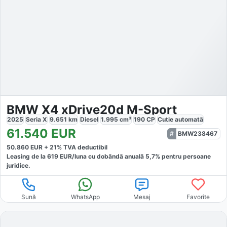
BMW X4 xDrive20d M-Sport
2025
Seria X
9.651
km
Diesel
1.995
cm³
190
CP
Cutie
automată
61.540
EUR
BMW238467
50.860
EUR +
21
% TVA deductibil
Leasing de la
619
EUR/luna
cu dobăndă
anuală
5,7
% pentru persoane
juridice.
Sună
WhatsApp
Mesaj
Favorite