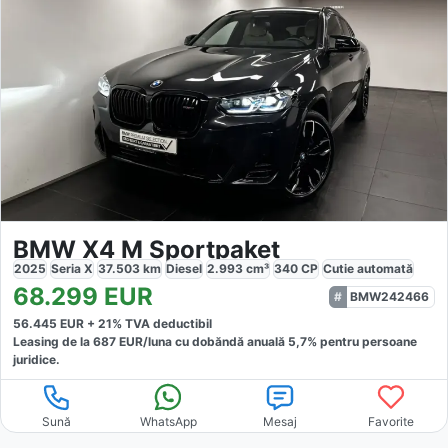
BMW X4 M Sportpaket
2025
Seria X
37.503
km
Diesel
2.993
cm³
340
CP
Cutie
automată
68.299
EUR
BMW242466
56.445
EUR +
21
% TVA deductibil
Leasing de la
687
EUR/luna
cu dobăndă
anuală
5,7
% pentru persoane
juridice.
Sună
WhatsApp
Mesaj
Favorite