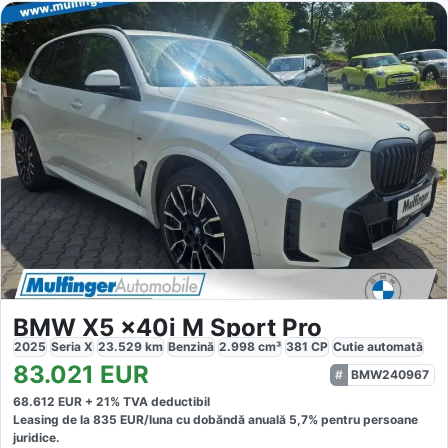
BMW X5 x40i M Sport Pro
2025
Seria X
23.529
km
Benzină
2.998
cm³
381
CP
Cutie
automată
83.021
EUR
BMW240967
68.612
EUR +
21
% TVA deductibil
Leasing de la
835
EUR/luna
cu dobăndă
anuală
5,7
% pentru persoane
juridice.