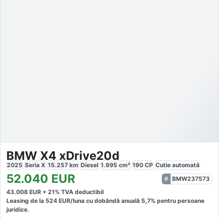
BMW X4 xDrive20d
2025
Seria X
15.257
km
Diesel
1.995
cm³
190
CP
Cutie
automată
52.040
EUR
BMW237573
43.008
EUR +
21
% TVA deductibil
Leasing de la
524
EUR/luna
cu dobăndă
anuală
5,7
% pentru persoane
juridice.