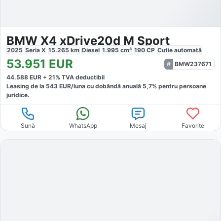
BMW X4 xDrive20d M Sport
2025
Seria X
15.265
km
Diesel
1.995
cm³
190
CP
Cutie
automată
53.951
EUR
BMW237671
44.588
EUR +
21
% TVA deductibil
Leasing de la
543
EUR/luna
cu dobăndă
anuală
5,7
% pentru persoane
juridice.
Sună
WhatsApp
Mesaj
Favorite