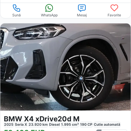
Sună
WhatsApp
Mesaj
Favorite
BMW X4 xDrive20d M
2025
Seria X
23.920
km
Diesel
1.995
cm³
190
CP
Cutie
automată