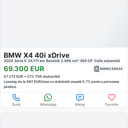
BMW X4 40i xDrive
2025
Seria X
24.171
km
Benzină
2.998
cm³
360
CP
Cutie
automată
69.300
EUR
BMW239934
57.273
EUR +
21
% TVA deductibil
Leasing de la
697
EUR/luna
cu dobăndă
anuală
5,7
% pentru persoane
juridice.
Sună
WhatsApp
Mesaj
Favorite