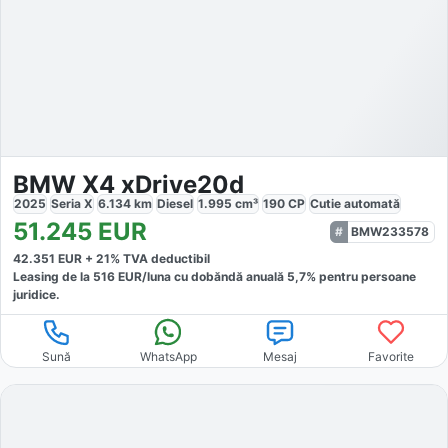
BMW X4 xDrive20d
2025
Seria X
6.134
km
Diesel
1.995
cm³
190
CP
Cutie
automată
51.245
EUR
BMW233578
42.351
EUR +
21
% TVA deductibil
Leasing de la
516
EUR/luna
cu dobăndă
anuală
5,7
% pentru persoane
juridice.
Sună
WhatsApp
Mesaj
Favorite