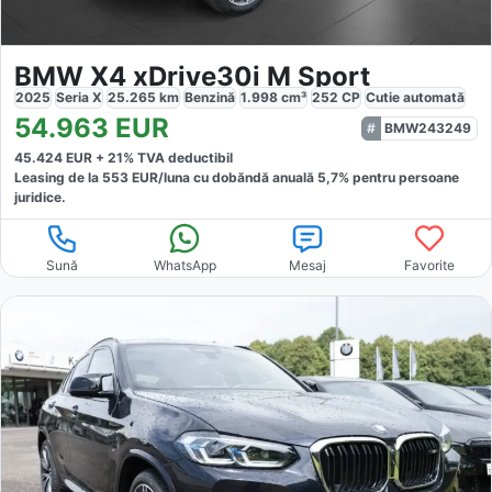
BMW X4 xDrive30i M Sport
2025
Seria X
25.265
km
Benzină
1.998
cm³
252
CP
Cutie
automată
54.963
EUR
BMW243249
45.424
EUR +
21
% TVA deductibil
Leasing de la
553
EUR/luna
cu dobăndă
anuală
5,7
% pentru persoane
juridice.
Sună
WhatsApp
Mesaj
Favorite