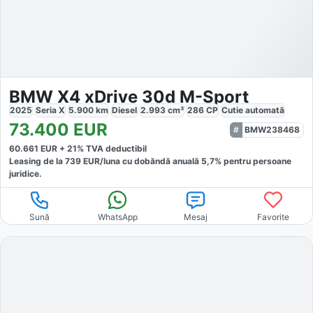
BMW X4 xDrive 30d M-Sport
2025
Seria X
5.900
km
Diesel
2.993
cm³
286
CP
Cutie
automată
73.400
EUR
BMW238468
60.661
EUR +
21
% TVA deductibil
Leasing de la
739
EUR/luna
cu dobăndă
anuală
5,7
% pentru persoane
juridice.
Sună
WhatsApp
Mesaj
Favorite