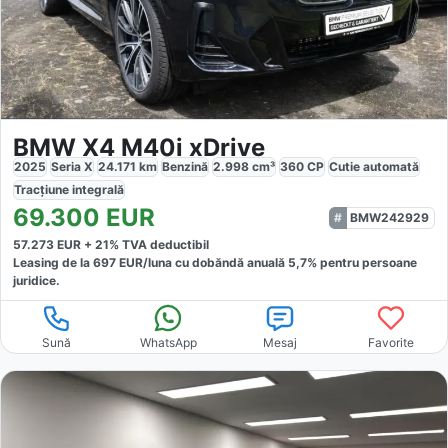
BMW X4 M40i xDrive
2025
Seria X
24.171
km
Benzină
2.998
cm³
360
CP
Cutie
automată
Tracțiune
integrală
69.300
EUR
BMW242929
57.273
EUR +
21
% TVA deductibil
Leasing de la
697
EUR/luna
cu dobăndă
anuală
5,7
% pentru persoane
juridice.
Sună
WhatsApp
Mesaj
Favorite