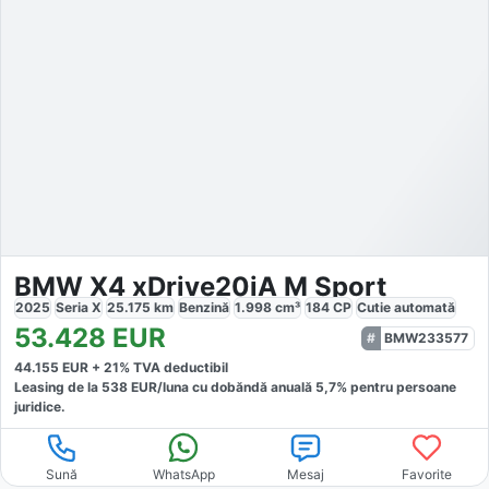
BMW X4 xDrive20iA M Sport
2025
Seria X
25.175
km
Benzină
1.998
cm³
184
CP
Cutie
automată
53.428
EUR
BMW233577
44.155
EUR +
21
% TVA deductibil
Leasing de la
538
EUR/luna
cu dobăndă
anuală
5,7
% pentru persoane
juridice.
Sună
WhatsApp
Mesaj
Favorite