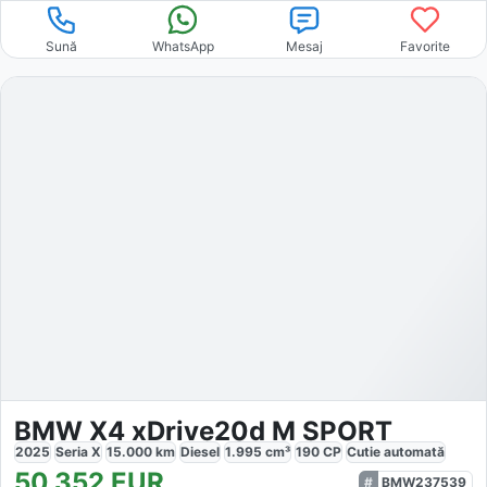
Sună
WhatsApp
Mesaj
Favorite
BMW X4 xDrive20d M SPORT
2025
Seria X
15.000
km
Diesel
1.995
cm³
190
CP
Cutie
automată
50.352
EUR
BMW237539