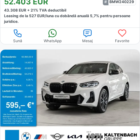
52.403
EUR
BMW240229
43.308
EUR +
21
% TVA deductibil
Leasing de la
527
EUR/luna
cu dobăndă
anuală
5,7
% pentru persoane
juridice.
Sună
WhatsApp
Mesaj
Favorite