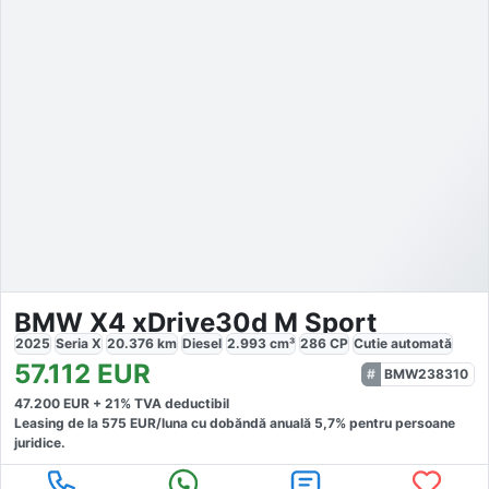
BMW X4 xDrive30d M Sport
2025
Seria X
20.376
km
Diesel
2.993
cm³
286
CP
Cutie
automată
57.112
EUR
BMW238310
47.200
EUR +
21
% TVA deductibil
Leasing de la
575
EUR/luna
cu dobăndă
anuală
5,7
% pentru persoane
juridice.