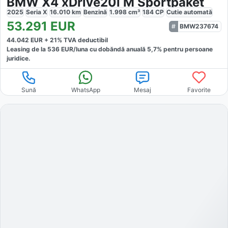
BMW X4 xDrive20i M Sportpaket
2025
Seria X
16.010
km
Benzină
1.998
cm³
184
CP
Cutie
automată
53.291
EUR
BMW237674
44.042
EUR +
21
% TVA deductibil
Leasing de la
536
EUR/luna
cu dobăndă
anuală
5,7
% pentru persoane
juridice.
Sună
WhatsApp
Mesaj
Favorite