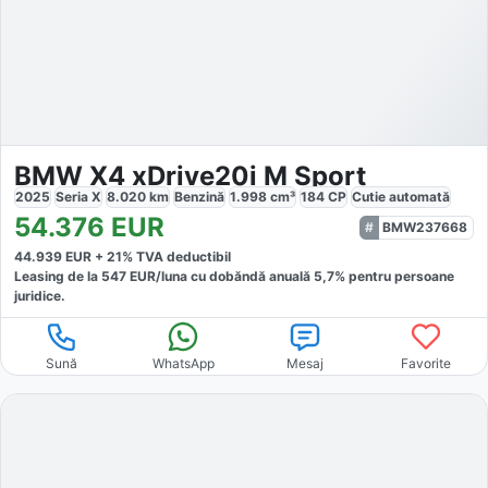
BMW X4 xDrive20i M Sport
2025
Seria X
8.020
km
Benzină
1.998
cm³
184
CP
Cutie
automată
54.376
EUR
BMW237668
44.939
EUR +
21
% TVA deductibil
Leasing de la
547
EUR/luna
cu dobăndă
anuală
5,7
% pentru persoane
juridice.
Sună
WhatsApp
Mesaj
Favorite