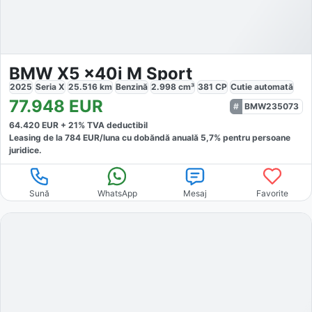
BMW X5 x40i M Sport
2025
Seria X
25.516
km
Benzină
2.998
cm³
381
CP
Cutie
automată
77.948
EUR
BMW235073
64.420
EUR +
21
% TVA deductibil
Leasing de la
784
EUR/luna
cu dobăndă
anuală
5,7
% pentru persoane
juridice.
Sună
WhatsApp
Mesaj
Favorite