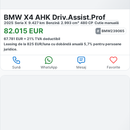
BMW X4 AHK Driv.Assist.Prof
2025
Seria X
9.427
km
Benzină
2.993
cm³
480
CP
Cutie
manuală
82.015
EUR
BMW239065
67.781
EUR +
21
% TVA deductibil
Leasing de la
825
EUR/luna
cu dobăndă
anuală
5,7
% pentru persoane
juridice.
Sună
WhatsApp
Mesaj
Favorite