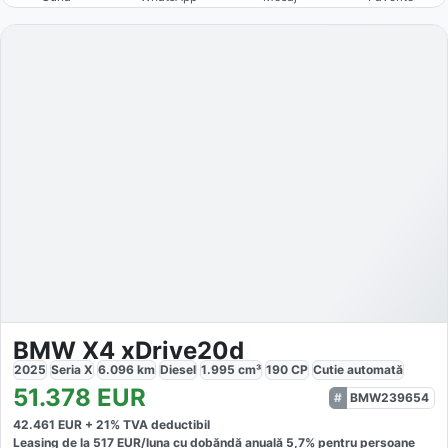
BMW X4 xDrive20d
2025
Seria X
6.096
km
Diesel
1.995
cm³
190
CP
Cutie
automată
51.378
EUR
BMW239654
42.461
EUR +
21
% TVA deductibil
Leasing de la
517
EUR/luna
cu dobăndă
anuală
5,7
% pentru persoane