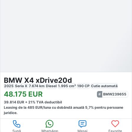
BMW X4 xDrive20d
2025
Seria X
7.674
km
Diesel
1.995
cm³
190
CP
Cutie
automată
48.175
EUR
BMW239655
39.814
EUR +
21
% TVA deductibil
Leasing de la
485
EUR/luna
cu dobăndă
anuală
5,7
% pentru persoane
juridice.
Sună
WhatsApp
Mesaj
Favorite