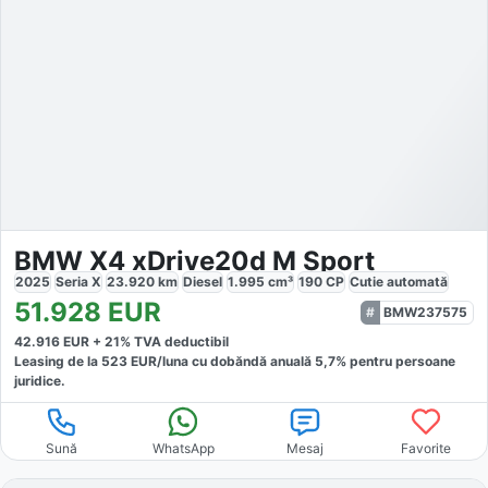
BMW X4 xDrive20d M Sport
2025
Seria X
23.920
km
Diesel
1.995
cm³
190
CP
Cutie
automată
51.928
EUR
BMW237575
42.916
EUR +
21
% TVA deductibil
Leasing de la
523
EUR/luna
cu dobăndă
anuală
5,7
% pentru persoane
juridice.
Sună
WhatsApp
Mesaj
Favorite