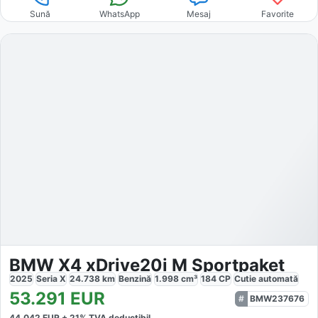
Sună
WhatsApp
Mesaj
Favorite
BMW X4 xDrive20i M Sportpaket
2025
Seria X
24.738
km
Benzină
1.998
cm³
184
CP
Cutie
automată
53.291
EUR
BMW237676
44.042
EUR +
21
% TVA deductibil