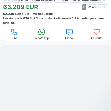
2025
Seria X
16.506
km
Benzină
2.993
cm³
510
CP
Cutie
automată
63.209
EUR
BMW239069
52.239
EUR +
21
% TVA deductibil
Leasing de la
636
EUR/luna
cu dobăndă
anuală
5,7
% pentru persoane
juridice.
Sună
WhatsApp
Mesaj
Favorite