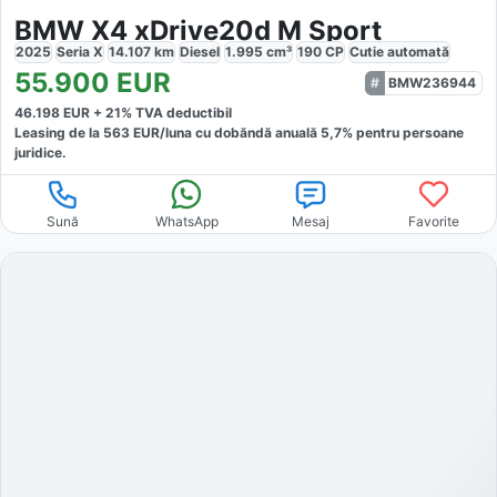
BMW X4 xDrive20d M Sport
2025
Seria X
14.107
km
Diesel
1.995
cm³
190
CP
Cutie
automată
55.900
EUR
BMW236944
46.198
EUR +
21
% TVA deductibil
Leasing de la
563
EUR/luna
cu dobăndă
anuală
5,7
% pentru persoane
juridice.
Sună
WhatsApp
Mesaj
Favorite