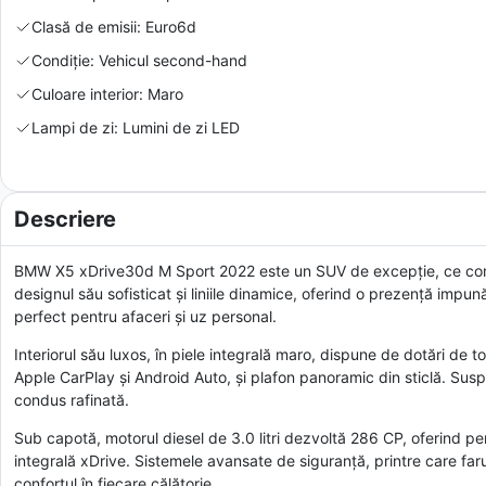
Clasă de emisii: Euro6d
Condiție: Vehicul second-hand
Culoare interior: Maro
Lampi de zi: Lumini de zi LED
Descriere
BMW X5 xDrive30d M Sport 2022 este un SUV de excepție, ce comb
designul său sofisticat și liniile dinamice, oferind o prezență imp
perfect pentru afaceri și uz personal.
Interiorul său luxos, în piele integrală maro, dispune de dotări d
Apple CarPlay și Android Auto, și plafon panoramic din sticlă. Suspe
condus rafinată.
Sub capotă, motorul diesel de 3.0 litri dezvoltă 286 CP, oferind pe
integrală xDrive. Sistemele avansate de siguranță, printre care far
confortul în fiecare călătorie.