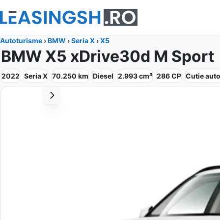
Autoturisme
›
BMW
›
Seria X
›
X5
BMW X5 xDrive30d M Sport
2022
Seria X
70.250
km
Diesel
2.993
cm³
286
CP
Cutie
aut