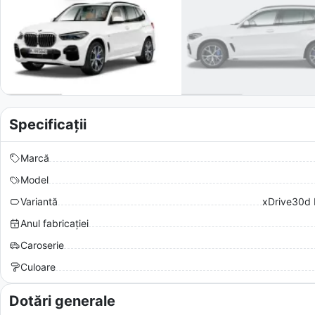
Specificații
Marcă
Model
Variantă
xDrive30d 
Anul fabricației
Caroserie
Culoare
Dotări generale