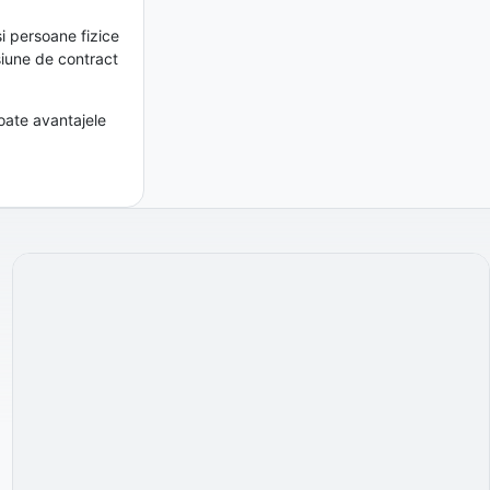
și persoane fizice
esiune de contract
oate avantajele