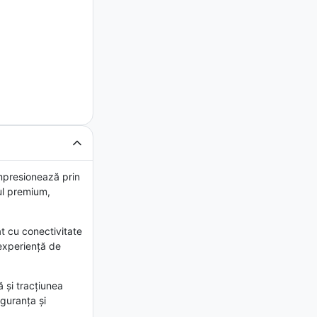
mpresionează prin
cul premium,
t cu conectivitate
 experiență de
 și tracțiunea
iguranța și