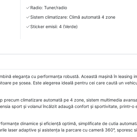
Radio: Tuner/radio
Sistem climatizare: Climă automată 4 zone
Sticker emisii: 4 (Verde)
ină eleganța cu performanța robustă. Această mașină în leasing i
unătoare pe șosea. Este alegerea ideală pentru cei care caută un vehi
e top precum climatizare automată pe 4 zone, sistem multimedia avansa
nsia sport și volanul încălzit adaugă confort și sportivitate, printr-o
rformanțe dinamice și eficiență optimă, simplificate de cutia automată
urile laser adaptive și asistența la parcare cu cameră 360°, sporesc s