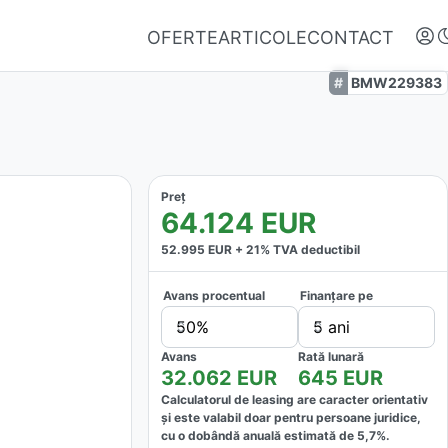
OFERTE
ARTICOLE
CONTACT
BMW229383
Preț
64.124
EUR
52.995
EUR +
21
% TVA deductibil
Avans procentual
Finanțare pe
Autentifică-te
50%
5 ani
Nu ai oferte favorite
Avans
Rată lunară
32.062
EUR
645
EUR
Calculatorul de leasing are caracter orientativ
și este valabil doar pentru persoane juridice,
cu o dobândă anuală estimată de
5,7
%.