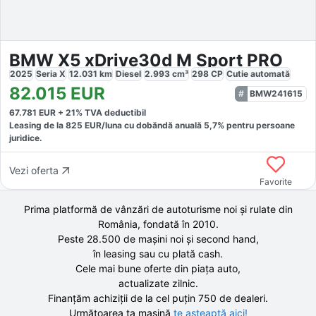
BMW X5 xDrive30d M Sport PRO
2025
Seria X
12.031
km
Diesel
2.993
cm³
298
CP
Cutie
automată
82.015
EUR
BMW241615
67.781
EUR +
21
% TVA deductibil
Leasing de la
825
EUR/luna
cu dobăndă
anuală
5,7
% pentru persoane
juridice.
Vezi oferta
Favorite
Prima platformă de vânzări de autoturisme noi și rulate din
România, fondată în
2010
.
Peste 28.500 de
mașini noi și second hand,
în leasing sau cu plată cash.
Cele mai bune oferte din piața auto,
actualizate zilnic.
Finanțăm achiziții de la
cel puțin 750 de
dealeri.
Următoarea ta mașină
te așteaptă aici!