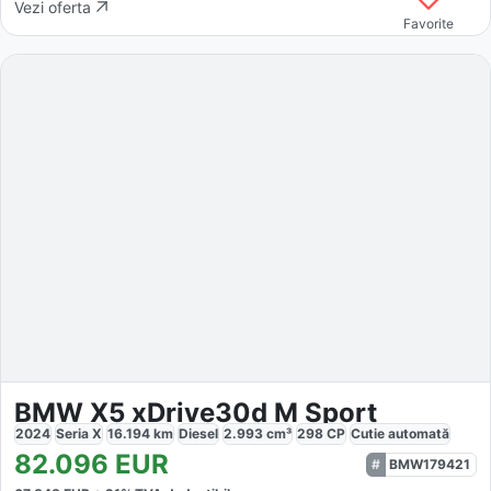
Vezi oferta
Favorite
BMW X5 xDrive30d M Sport
2024
Seria X
16.194
km
Diesel
2.993
cm³
298
CP
Cutie
automată
82.096
EUR
BMW179421