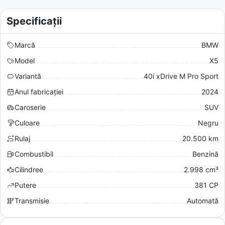
Specificații
Marcă
BMW
Model
X5
Variantă
40i xDrive M Pro Sport
Anul fabricației
2024
Caroserie
SUV
Culoare
Negru
Rulaj
20.500 km
Combustibil
Benzină
Cilindree
2.998 cm³
Putere
381 CP
Transmisie
Automată