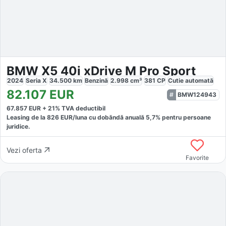
BMW X5 40i xDrive M Pro Sport
2024
Seria X
34.500
km
Benzină
2.998
cm³
381
CP
Cutie
automată
82.107
EUR
BMW124943
67.857
EUR +
21
% TVA deductibil
Leasing de la
826
EUR/luna
cu dobăndă
anuală
5,7
% pentru persoane
juridice.
Vezi oferta
Favorite