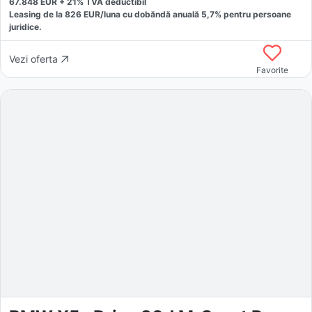
67.848
EUR +
21
% TVA deductibil
Leasing de la
826
EUR/luna
cu dobăndă
anuală
5,7
% pentru persoane
juridice.
Vezi oferta
Favorite