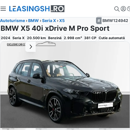
Autoturisme
›
BMW
›
Seria X
›
X5
BMW124942
BMW X5 40i xDrive M Pro Sport
2024
Seria X
20.500
km
Benzină
2.998
cm³
381
CP
Cutie
automată