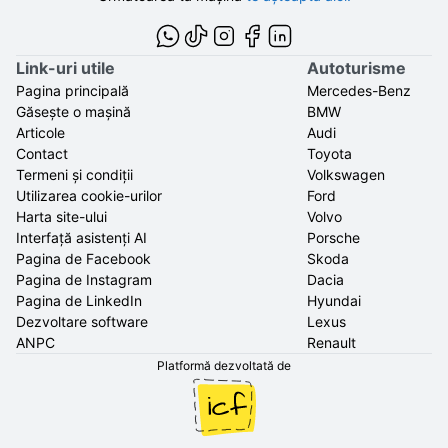
Link-uri utile
Autoturisme
Pagina principală
Mercedes-Benz
Găsește o mașină
BMW
Articole
Audi
Contact
Toyota
Termeni și condiții
Volkswagen
Utilizarea cookie-urilor
Ford
Harta site-ului
Volvo
Interfață asistenți AI
Porsche
Pagina de Facebook
Skoda
Pagina de Instagram
Dacia
Pagina de LinkedIn
Hyundai
Dezvoltare software
Lexus
ANPC
Renault
Platformă dezvoltată de