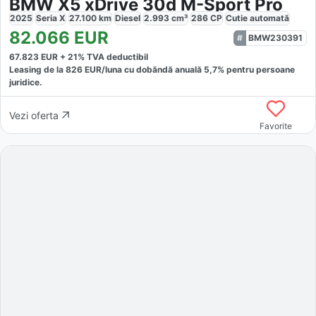
BMW X5 xDrive 30d M-Sport Pro
2025
Seria X
27.100
km
Diesel
2.993
cm³
286
CP
Cutie
automată
82.066
EUR
BMW230391
67.823
EUR +
21
% TVA deductibil
Leasing de la
826
EUR/luna
cu dobăndă
anuală
5,7
% pentru persoane
juridice.
Vezi oferta
Favorite