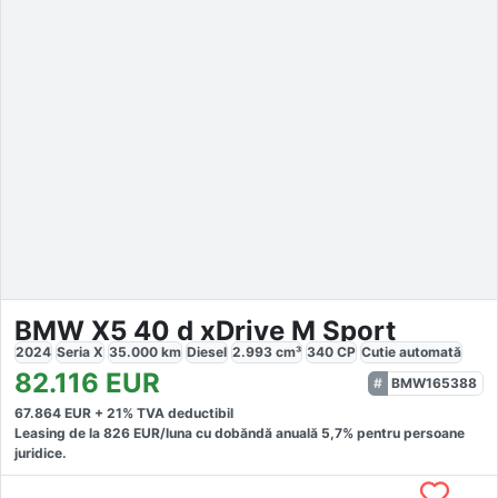
BMW X5 40 d xDrive M Sport
2024
Seria X
35.000
km
Diesel
2.993
cm³
340
CP
Cutie
automată
82.116
EUR
BMW165388
67.864
EUR +
21
% TVA deductibil
Leasing de la
826
EUR/luna
cu dobăndă
anuală
5,7
% pentru persoane
juridice.