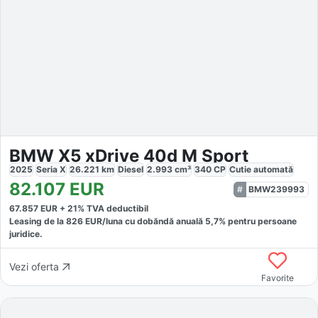
BMW X5 xDrive 40d M Sport
2025
Seria X
26.221
km
Diesel
2.993
cm³
340
CP
Cutie
automată
82.107
EUR
BMW239993
67.857
EUR +
21
% TVA deductibil
Leasing de la
826
EUR/luna
cu dobăndă
anuală
5,7
% pentru persoane
juridice.
Vezi oferta
Favorite