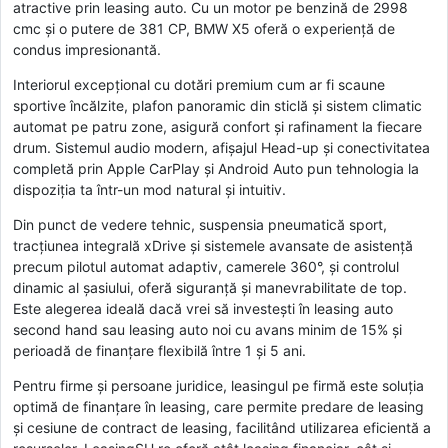
atractive prin leasing auto. Cu un motor pe benzină de 2998
cmc și o putere de 381 CP, BMW X5 oferă o experiență de
condus impresionantă.
Interiorul excepțional cu dotări premium cum ar fi scaune
sportive încălzite, plafon panoramic din sticlă și sistem climatic
automat pe patru zone, asigură confort și rafinament la fiecare
drum. Sistemul audio modern, afișajul Head-up și conectivitatea
completă prin Apple CarPlay și Android Auto pun tehnologia la
dispoziția ta într-un mod natural și intuitiv.
Din punct de vedere tehnic, suspensia pneumatică sport,
tracțiunea integrală xDrive și sistemele avansate de asistență
precum pilotul automat adaptiv, camerele 360°, și controlul
dinamic al șasiului, oferă siguranță și manevrabilitate de top.
Este alegerea ideală dacă vrei să investești în leasing auto
second hand sau leasing auto noi cu avans minim de 15% și
perioadă de finanțare flexibilă între 1 și 5 ani.
Pentru firme și persoane juridice, leasingul pe firmă este soluția
optimă de finanțare în leasing, care permite predare de leasing
și cesiune de contract de leasing, facilitând utilizarea eficientă a