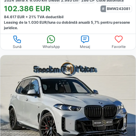
2024
Seria X
6.050
km
Diesel
2.993
cm³
286
CP
Cutie
automată
102.386
EUR
BMW243081
84.617
EUR +
21
% TVA deductibil
Leasing de la
1.030
EUR/luna
cu dobăndă
anuală
5,7
% pentru persoane
juridice.
Sună
WhatsApp
Mesaj
Favorite