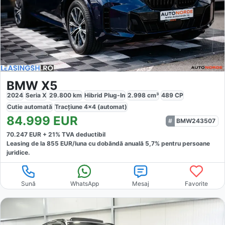
BMW X5
2024
Seria X
29.800
km
Hibrid Plug-In
2.998
cm³
489
CP
Cutie
automată
Tracțiune
4x4 (automat)
84.999
EUR
BMW243507
70.247
EUR +
21
% TVA deductibil
Leasing de la
855
EUR/luna
cu dobăndă
anuală
5,7
% pentru persoane
juridice.
Sună
WhatsApp
Mesaj
Favorite