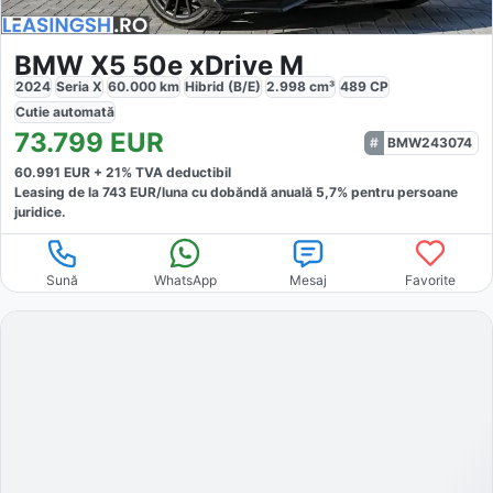
BMW X5 50e xDrive M
2024
Seria X
60.000
km
Hibrid (B/E)
2.998
cm³
489
CP
Cutie
automată
73.799
EUR
BMW243074
60.991
EUR +
21
% TVA deductibil
Leasing de la
743
EUR/luna
cu dobăndă
anuală
5,7
% pentru persoane
juridice.
Sună
WhatsApp
Mesaj
Favorite