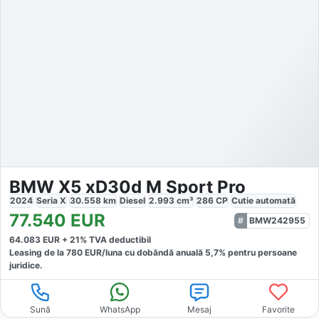
BMW X5 xD30d M Sport Pro
2024
Seria X
30.558
km
Diesel
2.993
cm³
286
CP
Cutie
automată
77.540
EUR
BMW242955
64.083
EUR +
21
% TVA deductibil
Leasing de la
780
EUR/luna
cu dobăndă
anuală
5,7
% pentru persoane
juridice.
Sună
WhatsApp
Mesaj
Favorite