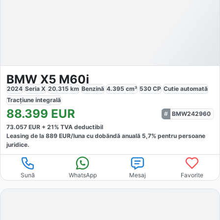
BMW X5 M60i
2024
Seria X
20.315
km
Benzină
4.395
cm³
530
CP
Cutie
automată
Tracțiune
integrală
88.399
EUR
BMW242960
73.057
EUR +
21
% TVA deductibil
Leasing de la
889
EUR/luna
cu dobăndă
anuală
5,7
% pentru persoane
juridice.
Sună
WhatsApp
Mesaj
Favorite