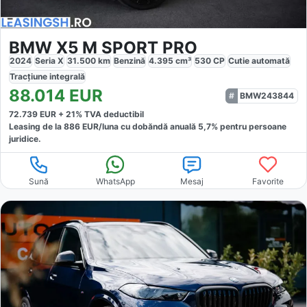
BMW X5 M SPORT PRO
2024
Seria X
31.500
km
Benzină
4.395
cm³
530
CP
Cutie
automată
Tracțiune
integrală
88.014
EUR
BMW243844
72.739
EUR +
21
% TVA deductibil
Leasing de la
886
EUR/luna
cu dobăndă
anuală
5,7
% pentru persoane
juridice.
Sună
WhatsApp
Mesaj
Favorite