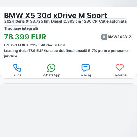
BMW X5 30d xDrive M Sport
2024
Seria X
58.725
km
Diesel
2.993
cm³
286
CP
Cutie
automată
Tracțiune
integrală
78.399
EUR
BMW242812
64.793
EUR +
21
% TVA deductibil
Leasing de la
789
EUR/luna
cu dobăndă
anuală
5,7
% pentru persoane
juridice.
Sună
WhatsApp
Mesaj
Favorite