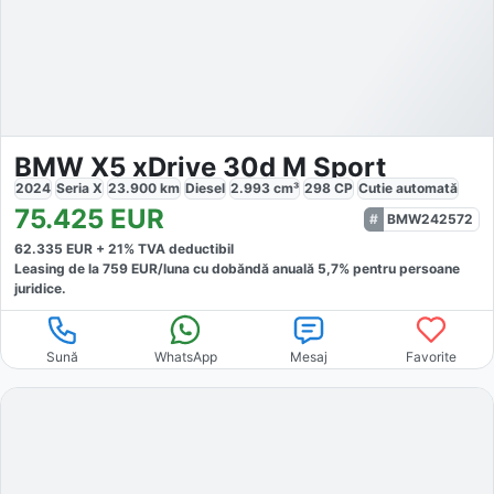
BMW X5 xDrive 30d M Sport
2024
Seria X
23.900
km
Diesel
2.993
cm³
298
CP
Cutie
automată
75.425
EUR
BMW242572
62.335
EUR +
21
% TVA deductibil
Leasing de la
759
EUR/luna
cu dobăndă
anuală
5,7
% pentru persoane
juridice.
Sună
WhatsApp
Mesaj
Favorite