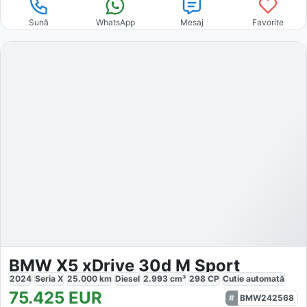
Sună
WhatsApp
Mesaj
Favorite
BMW X5 xDrive 30d M Sport
2024
Seria X
25.000
km
Diesel
2.993
cm³
298
CP
Cutie
automată
75.425
EUR
BMW242568