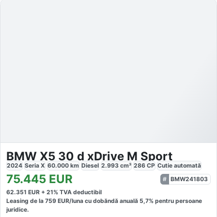
BMW X5 30 d xDrive M Sport
2024
Seria X
60.000
km
Diesel
2.993
cm³
286
CP
Cutie
automată
75.445
EUR
BMW241803
62.351
EUR +
21
% TVA deductibil
Leasing de la
759
EUR/luna
cu dobăndă
anuală
5,7
% pentru persoane
juridice.