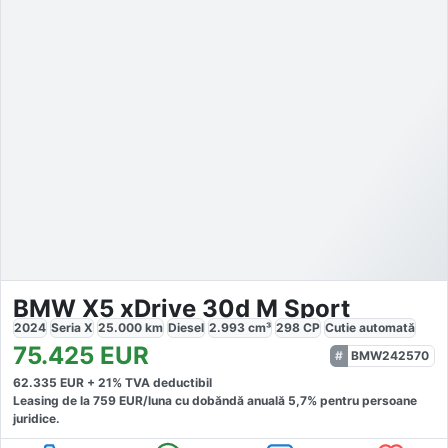
BMW X5 xDrive 30d M Sport
2024
Seria X
25.000
km
Diesel
2.993
cm³
298
CP
Cutie
automată
75.425
EUR
BMW242570
62.335
EUR +
21
% TVA deductibil
Leasing de la
759
EUR/luna
cu dobăndă
anuală
5,7
% pentru persoane
juridice.