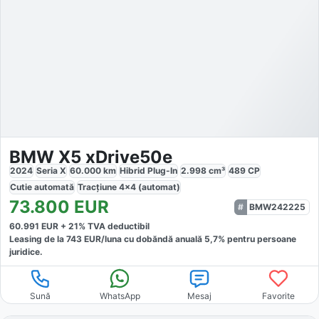
BMW X5 xDrive50e
2024
Seria X
60.000
km
Hibrid Plug-In
2.998
cm³
489
CP
Cutie
automată
Tracțiune
4x4 (automat)
73.800
EUR
BMW242225
60.991
EUR +
21
% TVA deductibil
Leasing de la
743
EUR/luna
cu dobăndă
anuală
5,7
% pentru persoane
juridice.
Sună
WhatsApp
Mesaj
Favorite