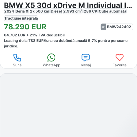
BMW X5 30d xDrive M Individual Iconic
2024
Seria X
27.500
km
Diesel
2.993
cm³
286
CP
Cutie
automată
Tracțiune
integrală
78.290
EUR
BMW242492
64.702
EUR +
21
% TVA deductibil
Leasing de la
788
EUR/luna
cu dobăndă
anuală
5,7
% pentru persoane
juridice.
Sună
WhatsApp
Mesaj
Favorite