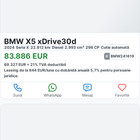
BMW X5 xDrive30d
2024
Seria X
22.812
km
Diesel
2.993
cm³
298
CP
Cutie
automată
83.886
EUR
BMW241619
69.327
EUR +
21
% TVA deductibil
Leasing de la
844
EUR/luna
cu dobăndă
anuală
5,7
% pentru persoane
juridice.
Sună
WhatsApp
Mesaj
Favorite