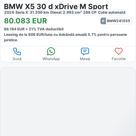
BMW X5 30 d xDrive M Sport
2024
Seria X
31.200
km
Diesel
2.993
cm³
286
CP
Cutie
automată
80.083
EUR
BMW241555
66.184
EUR +
21
% TVA deductibil
Leasing de la
806
EUR/luna
cu dobăndă
anuală
5,7
% pentru persoane
juridice.
Sună
WhatsApp
Mesaj
Favorite