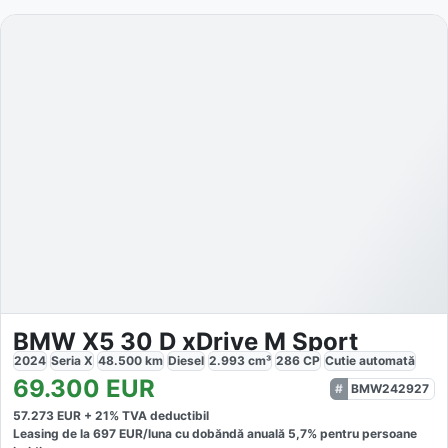
BMW X5 30 D xDrive M Sport
2024
Seria X
48.500
km
Diesel
2.993
cm³
286
CP
Cutie
automată
69.300
EUR
BMW242927
57.273
EUR +
21
% TVA deductibil
Leasing de la
697
EUR/luna
cu dobăndă
anuală
5,7
% pentru persoane