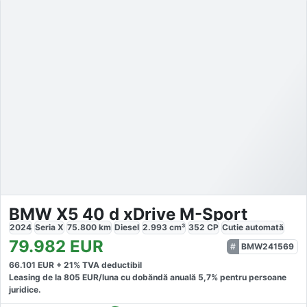
BMW X5 40 d xDrive M-Sport
2024
Seria X
75.800
km
Diesel
2.993
cm³
352
CP
Cutie
automată
79.982
EUR
BMW241569
66.101
EUR +
21
% TVA deductibil
Leasing de la
805
EUR/luna
cu dobăndă
anuală
5,7
% pentru persoane
juridice.