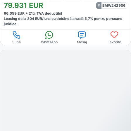
79.931
EUR
BMW242906
66.059
EUR +
21
% TVA deductibil
Leasing de la
804
EUR/luna
cu dobăndă
anuală
5,7
% pentru persoane
juridice.
Sună
WhatsApp
Mesaj
Favorite