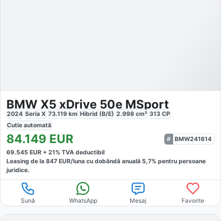
BMW X5 xDrive 50e MSport
2024
Seria X
73.119
km
Hibrid (B/E)
2.998
cm³
313
CP
Cutie
automată
84.149
EUR
BMW241614
69.545
EUR +
21
% TVA deductibil
Leasing de la
847
EUR/luna
cu dobăndă
anuală
5,7
% pentru persoane
juridice.
Sună
WhatsApp
Mesaj
Favorite