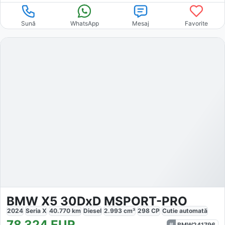
Sună
WhatsApp
Mesaj
Favorite
BMW X5 30DxD MSPORT-PRO
2024
Seria X
40.770
km
Diesel
2.993
cm³
298
CP
Cutie
automată
78.324
EUR
BMW241796