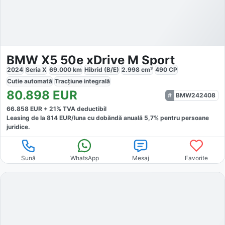
BMW X5 50e xDrive M Sport
2024
Seria X
69.000
km
Hibrid (B/E)
2.998
cm³
490
CP
Cutie
automată
Tracțiune
integrală
80.898
EUR
BMW242408
66.858
EUR +
21
% TVA deductibil
Leasing de la
814
EUR/luna
cu dobăndă
anuală
5,7
% pentru persoane
juridice.
Sună
WhatsApp
Mesaj
Favorite