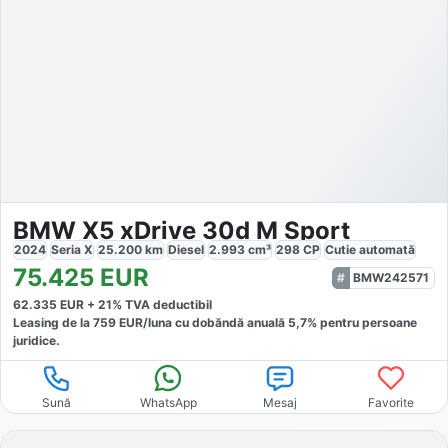
BMW X5 xDrive 30d M Sport
2024
Seria X
25.200
km
Diesel
2.993
cm³
298
CP
Cutie
automată
75.425
EUR
BMW242571
62.335
EUR +
21
% TVA deductibil
Leasing de la
759
EUR/luna
cu dobăndă
anuală
5,7
% pentru persoane
juridice.
Sună
WhatsApp
Mesaj
Favorite