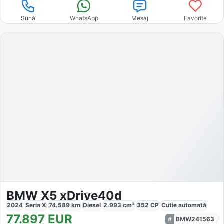
Sună
WhatsApp
Mesaj
Favorite
BMW X5 xDrive40d
2024
Seria X
74.589
km
Diesel
2.993
cm³
352
CP
Cutie
automată
77.897
EUR
BMW241563