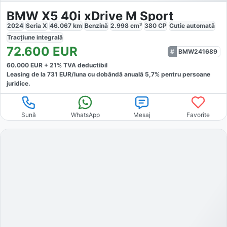
BMW X5 40i xDrive M Sport
2024
Seria X
46.067
km
Benzină
2.998
cm³
380
CP
Cutie
automată
Tracțiune
integrală
72.600
EUR
BMW241689
60.000
EUR +
21
% TVA deductibil
Leasing de la
731
EUR/luna
cu dobăndă
anuală
5,7
% pentru persoane
juridice.
Sună
WhatsApp
Mesaj
Favorite