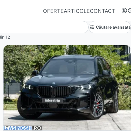
OFERTE
ARTICOLE
CONTACT
Căutare avansată
din
12
Autentifică-te
Nu ai oferte favorite