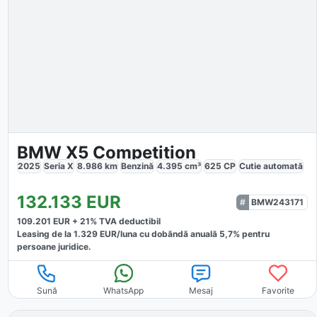
BMW X5 Competition
2025
Seria X
8.986
km
Benzină
4.395
cm³
625
CP
Cutie
automată
132.133
EUR
BMW243171
109.201
EUR +
21
% TVA deductibil
Leasing de la
1.329
EUR/luna
cu dobăndă
anuală
5,7
% pentru
persoane juridice.
Sună
WhatsApp
Mesaj
Favorite