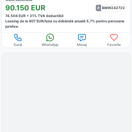
90.150
EUR
BMW242722
74.504
EUR +
21
% TVA deductibil
Leasing de la
907
EUR/luna
cu dobăndă
anuală
5,7
% pentru persoane
juridice.
Sună
WhatsApp
Mesaj
Favorite