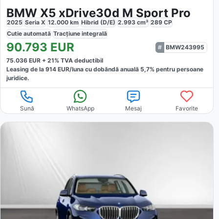
BMW X5 xDrive30d M Sport Pro
2025
Seria X
12.000
km
Hibrid (D/E)
2.993
cm³
289
CP
Cutie
automată
Tracțiune
integrală
90.793
EUR
BMW243995
75.036
EUR +
21
% TVA deductibil
Leasing de la
914
EUR/luna
cu dobăndă
anuală
5,7
% pentru persoane
juridice.
Sună
WhatsApp
Mesaj
Favorite