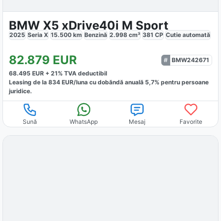
BMW X5 xDrive40i M Sport
2025
Seria X
15.500
km
Benzină
2.998
cm³
381
CP
Cutie
automată
82.879
EUR
BMW242671
68.495
EUR +
21
% TVA deductibil
Leasing de la
834
EUR/luna
cu dobăndă
anuală
5,7
% pentru persoane
juridice.
Sună
WhatsApp
Mesaj
Favorite