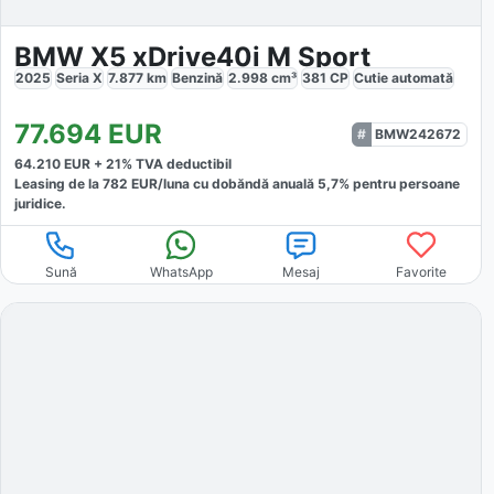
BMW X5 xDrive40i M Sport
2025
Seria X
7.877
km
Benzină
2.998
cm³
381
CP
Cutie
automată
77.694
EUR
BMW242672
64.210
EUR +
21
% TVA deductibil
Leasing de la
782
EUR/luna
cu dobăndă
anuală
5,7
% pentru persoane
juridice.
Sună
WhatsApp
Mesaj
Favorite