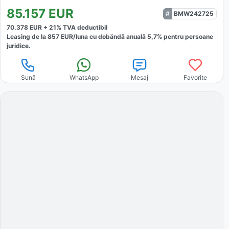
85.157
EUR
BMW242725
70.378
EUR +
21
% TVA deductibil
Leasing de la
857
EUR/luna
cu dobăndă
anuală
5,7
% pentru persoane
juridice.
Sună
WhatsApp
Mesaj
Favorite