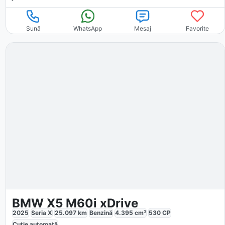
Sună
WhatsApp
Mesaj
Favorite
BMW X5 M60i xDrive
2025
Seria X
25.097
km
Benzină
4.395
cm³
530
CP
Cutie
automată