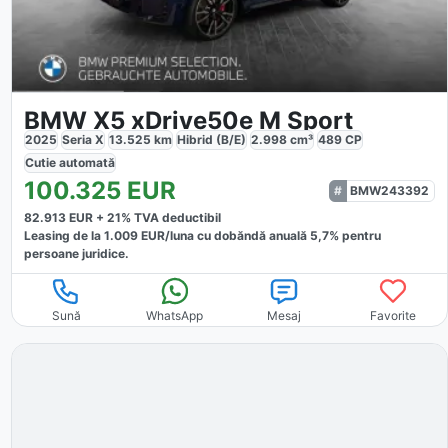
BMW X5 xDrive50e M Sport
2025
Seria X
13.525
km
Hibrid (B/E)
2.998
cm³
489
CP
Cutie
automată
100.325
EUR
BMW243392
82.913
EUR +
21
% TVA deductibil
Leasing de la
1.009
EUR/luna
cu dobăndă
anuală
5,7
% pentru
persoane juridice.
Sună
WhatsApp
Mesaj
Favorite