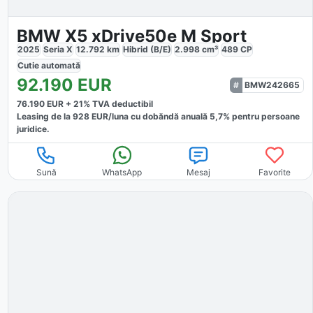
BMW X5 xDrive50e M Sport
2025
Seria X
12.792
km
Hibrid (B/E)
2.998
cm³
489
CP
Cutie
automată
92.190
EUR
BMW242665
76.190
EUR +
21
% TVA deductibil
Leasing de la
928
EUR/luna
cu dobăndă
anuală
5,7
% pentru persoane
juridice.
Sună
WhatsApp
Mesaj
Favorite