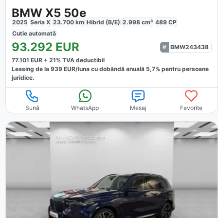
BMW X5 50e
2025
Seria X
23.700
km
Hibrid (B/E)
2.998
cm³
489
CP
Cutie
automată
93.292
EUR
BMW243438
77.101
EUR +
21
% TVA deductibil
Leasing de la
939
EUR/luna
cu dobăndă
anuală
5,7
% pentru persoane
juridice.
Sună
WhatsApp
Mesaj
Favorite