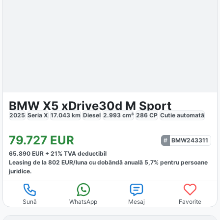
BMW X5 xDrive30d M Sport
2025
Seria X
17.043
km
Diesel
2.993
cm³
286
CP
Cutie
automată
79.727
EUR
BMW243311
65.890
EUR +
21
% TVA deductibil
Leasing de la
802
EUR/luna
cu dobăndă
anuală
5,7
% pentru persoane
juridice.
Sună
WhatsApp
Mesaj
Favorite