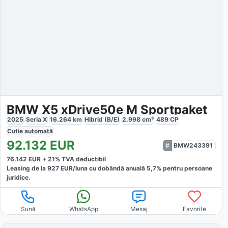
BMW X5 xDrive50e M Sportpaket
2025
Seria X
16.264
km
Hibrid (B/E)
2.998
cm³
489
CP
Cutie
automată
92.132
EUR
BMW243391
76.142
EUR +
21
% TVA deductibil
Leasing de la
927
EUR/luna
cu dobăndă
anuală
5,7
% pentru persoane
juridice.
Sună
WhatsApp
Mesaj
Favorite