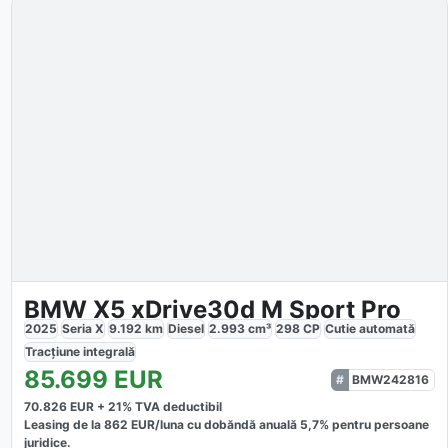
BMW X5 xDrive30d M Sport Pro
2025
Seria X
9.192
km
Diesel
2.993
cm³
298
CP
Cutie
automată
Tracțiune
integrală
85.699
EUR
BMW242816
70.826
EUR +
21
% TVA deductibil
Leasing de la
862
EUR/luna
cu dobăndă
anuală
5,7
% pentru persoane
juridice.