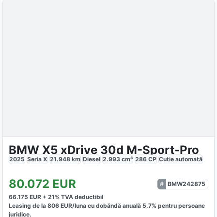
BMW X5 xDrive 30d M-Sport-Pro
2025
Seria X
21.948
km
Diesel
2.993
cm³
286
CP
Cutie
automată
80.072
EUR
BMW242875
66.175
EUR +
21
% TVA deductibil
Leasing de la
806
EUR/luna
cu dobăndă
anuală
5,7
% pentru persoane
juridice.