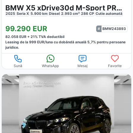
BMW X5 xDrive30d M-Sport PRO 7-Sitzer
2025
Seria X
5.900
km
Diesel
2.993
cm³
286
CP
Cutie
automată
99.290
EUR
BMW243893
82.058
EUR +
21
% TVA deductibil
Leasing de la
999
EUR/luna
cu dobăndă
anuală
5,7
% pentru persoane
juridice.
Sună
WhatsApp
Mesaj
Favorite