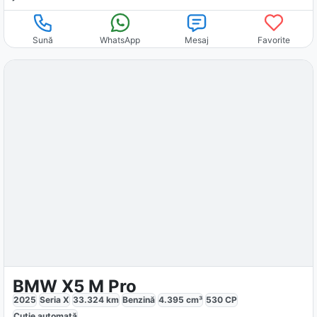
Sună
WhatsApp
Mesaj
Favorite
BMW X5 M Pro
2025
Seria X
33.324
km
Benzină
4.395
cm³
530
CP
Cutie
automată