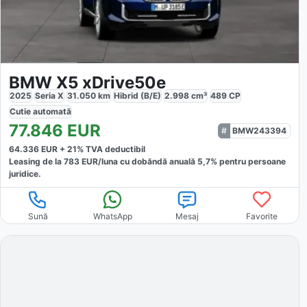
BMW X5 xDrive50e
2025
Seria X
31.050
km
Hibrid (B/E)
2.998
cm³
489
CP
Cutie
automată
77.846
EUR
BMW243394
64.336
EUR +
21
% TVA deductibil
Leasing de la
783
EUR/luna
cu dobăndă
anuală
5,7
% pentru persoane
juridice.
Sună
WhatsApp
Mesaj
Favorite