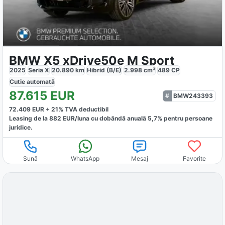
BMW X5 xDrive50e M Sport
2025
Seria X
20.890
km
Hibrid (B/E)
2.998
cm³
489
CP
Cutie
automată
87.615
EUR
BMW243393
72.409
EUR +
21
% TVA deductibil
Leasing de la
882
EUR/luna
cu dobăndă
anuală
5,7
% pentru persoane
juridice.
Sună
WhatsApp
Mesaj
Favorite