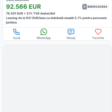
92.566
EUR
BMW242694
76.501
EUR +
21
% TVA deductibil
Leasing de la
931
EUR/luna
cu dobăndă
anuală
5,7
% pentru persoane
juridice.
Sună
WhatsApp
Mesaj
Favorite