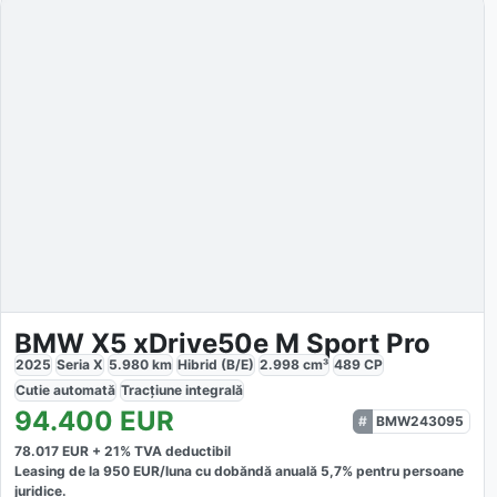
BMW X5 xDrive50e M Sport Pro
2025
Seria X
5.980
km
Hibrid (B/E)
2.998
cm³
489
CP
Cutie
automată
Tracțiune
integrală
94.400
EUR
BMW243095
78.017
EUR +
21
% TVA deductibil
Leasing de la
950
EUR/luna
cu dobăndă
anuală
5,7
% pentru persoane
juridice.