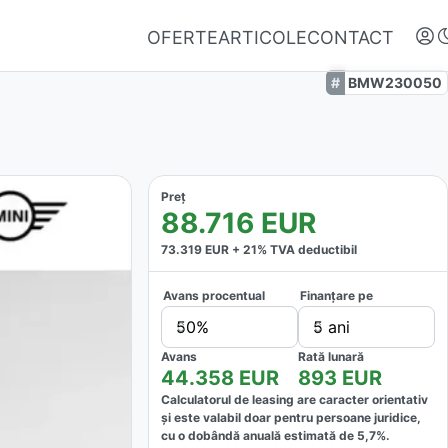
OFERTE
ARTICOLE
CONTACT
BMW230050
Preț
88.716
EUR
73.319
EUR +
21
% TVA deductibil
Avans procentual
Finanțare pe
Autentifică-te
50%
5 ani
Nu ai oferte favorite
Avans
Rată lunară
44.358
EUR
893
EUR
Calculatorul de leasing are caracter orientativ
și este valabil doar pentru persoane juridice,
cu o dobândă anuală estimată de
5,7
%.