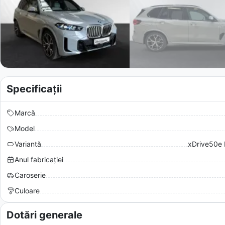
Specificații
Marcă
Model
Variantă
xDrive50e 
Anul fabricației
Caroserie
Culoare
Dotări generale