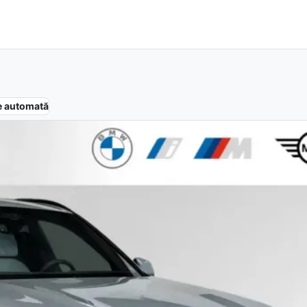
e
automată