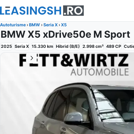
Autoturisme
›
BMW
›
Seria X
›
X5
BMW X5 xDrive50e M Sport
2025
Seria X
15.330
km
Hibrid (B/E)
2.998
cm³
489
CP
Cuti