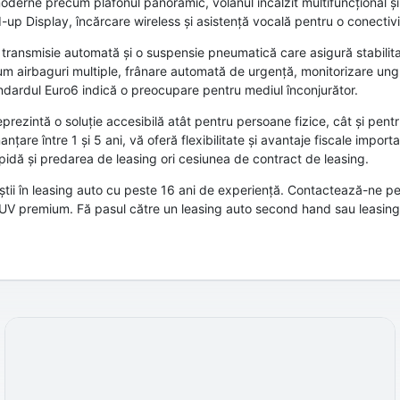
oderne precum plafonul panoramic, volanul încălzit multifuncțional și
up Display, încărcare wireless și asistență vocală pentru o conectivi
ransmisie automată și o suspensie pneumatică care asigură stabilitat
m airbaguri multiple, frânare automată de urgență, monitorizare ungh
ndardul Euro6 indică o preocupare pentru mediul înconjurător.
ezintă o soluție accesibilă atât pentru persoane fizice, cât și pentr
are între 1 și 5 ani, vă oferă flexibilitate și avantaje fiscale importa
rapidă și predarea de leasing ori cesiunea de contract de leasing.
știi în leasing auto cu peste 16 ani de experiență. Contactează-ne pe
 SUV premium. Fă pasul către un leasing auto second hand sau leasing