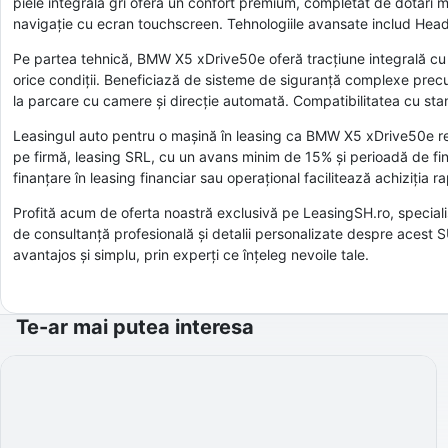
piele integrală gri oferă un confort premium, completat de dotări m
navigație cu ecran touchscreen. Tehnologiile avansate includ Head-
Pe partea tehnică, BMW X5 xDrive50e oferă tracțiune integrală cu t
orice condiții. Beneficiază de sisteme de siguranță complexe precu
la parcare cu camere și direcție automată. Compatibilitatea cu sta
Leasingul auto pentru o mașină în leasing ca BMW X5 xDrive50e repr
pe firmă, leasing SRL, cu un avans minim de 15% și perioadă de finanț
finanțare în leasing financiar sau operațional facilitează achiziția 
Profită acum de oferta noastră exclusivă pe LeasingSH.ro, speciali
de consultanță profesională și detalii personalizate despre acest
avantajos și simplu, prin experți ce înțeleg nevoile tale.
Te-ar mai putea interesa