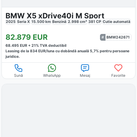
BMW X5 xDrive40i M Sport
2025
Seria X
15.500
km
Benzină
2.998
cm³
381
CP
Cutie
automată
82.879
EUR
BMW242671
68.495
EUR +
21
% TVA deductibil
Leasing de la
834
EUR/luna
cu dobăndă
anuală
5,7
% pentru persoane
juridice.
Sună
WhatsApp
Mesaj
Favorite