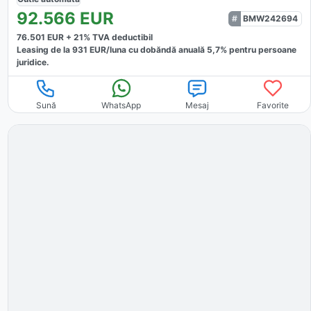
92.566
EUR
BMW242694
76.501
EUR +
21
% TVA deductibil
Leasing de la
931
EUR/luna
cu dobăndă
anuală
5,7
% pentru persoane
juridice.
Sună
WhatsApp
Mesaj
Favorite