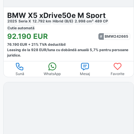
BMW X5 xDrive50e M Sport
2025
Seria X
12.792
km
Hibrid (B/E)
2.998
cm³
489
CP
Cutie
automată
92.190
EUR
BMW242665
76.190
EUR +
21
% TVA deductibil
Leasing de la
928
EUR/luna
cu dobăndă
anuală
5,7
% pentru persoane
juridice.
Sună
WhatsApp
Mesaj
Favorite