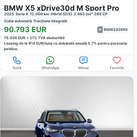
BMW X5 xDrive30d M Sport Pro
2025
Seria X
12.000
km
Hibrid (D/E)
2.993
cm³
289
CP
Cutie
automată
Tracțiune
integrală
90.793
EUR
BMW243995
75.036
EUR +
21
% TVA deductibil
Leasing de la
914
EUR/luna
cu dobăndă
anuală
5,7
% pentru persoane
juridice.
Sună
WhatsApp
Mesaj
Favorite