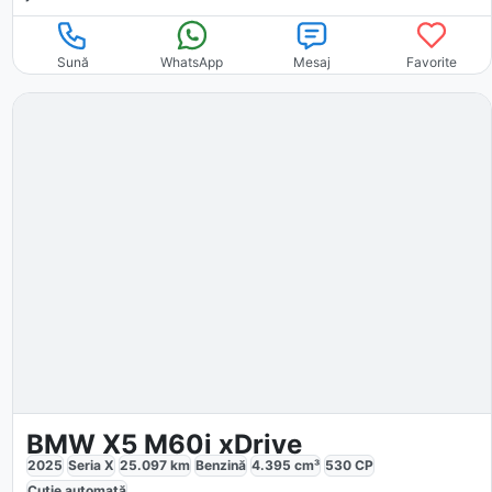
Sună
WhatsApp
Mesaj
Favorite
BMW X5 M60i xDrive
2025
Seria X
25.097
km
Benzină
4.395
cm³
530
CP
Cutie
automată