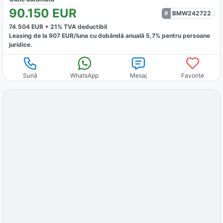
90.150
EUR
BMW242722
74.504
EUR +
21
% TVA deductibil
Leasing de la
907
EUR/luna
cu dobăndă
anuală
5,7
% pentru persoane
juridice.
Sună
WhatsApp
Mesaj
Favorite