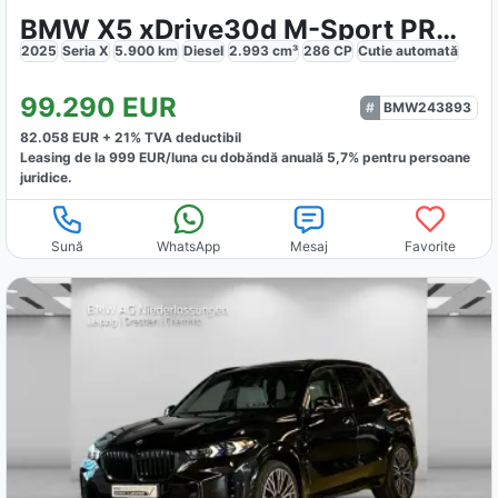
BMW X5 xDrive30d M-Sport PRO 7-Sitzer
2025
Seria X
5.900
km
Diesel
2.993
cm³
286
CP
Cutie
automată
99.290
EUR
BMW243893
82.058
EUR +
21
% TVA deductibil
Leasing de la
999
EUR/luna
cu dobăndă
anuală
5,7
% pentru persoane
juridice.
Sună
WhatsApp
Mesaj
Favorite