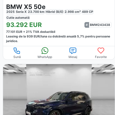
BMW X5 50e
2025
Seria X
23.700
km
Hibrid (B/E)
2.998
cm³
489
CP
Cutie
automată
93.292
EUR
BMW243438
77.101
EUR +
21
% TVA deductibil
Leasing de la
939
EUR/luna
cu dobăndă
anuală
5,7
% pentru persoane
juridice.
Sună
WhatsApp
Mesaj
Favorite