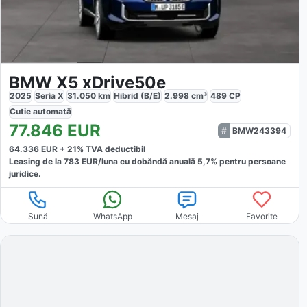
BMW X5 xDrive50e
2025
Seria X
31.050
km
Hibrid (B/E)
2.998
cm³
489
CP
Cutie
automată
77.846
EUR
BMW243394
64.336
EUR +
21
% TVA deductibil
Leasing de la
783
EUR/luna
cu dobăndă
anuală
5,7
% pentru persoane
juridice.
Sună
WhatsApp
Mesaj
Favorite