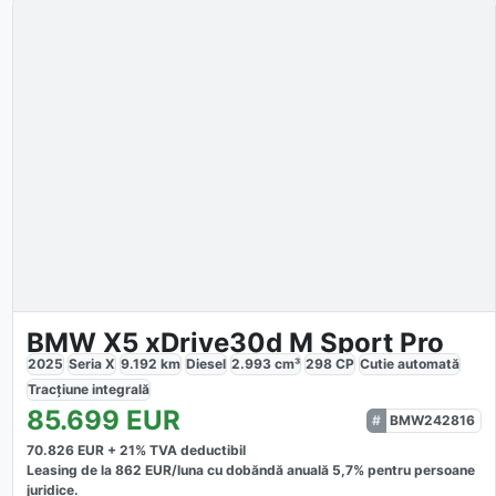
BMW X5 xDrive30d M Sport Pro
2025
Seria X
9.192
km
Diesel
2.993
cm³
298
CP
Cutie
automată
Tracțiune
integrală
85.699
EUR
BMW242816
70.826
EUR +
21
% TVA deductibil
Leasing de la
862
EUR/luna
cu dobăndă
anuală
5,7
% pentru persoane
juridice.