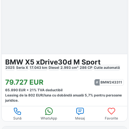
BMW X5 xDrive30d M Sport
2025
Seria X
17.043
km
Diesel
2.993
cm³
286
CP
Cutie
automată
79.727
EUR
BMW243311
65.890
EUR +
21
% TVA deductibil
Leasing de la
802
EUR/luna
cu dobăndă
anuală
5,7
% pentru persoane
juridice.
Sună
WhatsApp
Mesaj
Favorite