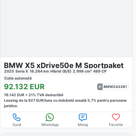
BMW X5 xDrive50e M Sportpaket
2025
Seria X
16.264
km
Hibrid (B/E)
2.998
cm³
489
CP
Cutie
automată
92.132
EUR
BMW243391
76.142
EUR +
21
% TVA deductibil
Leasing de la
927
EUR/luna
cu dobăndă
anuală
5,7
% pentru persoane
juridice.
Sună
WhatsApp
Mesaj
Favorite