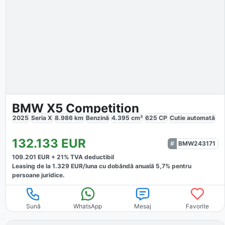
BMW X5 Competition
2025
Seria X
8.986
km
Benzină
4.395
cm³
625
CP
Cutie
automată
132.133
EUR
BMW243171
109.201
EUR +
21
% TVA deductibil
Leasing de la
1.329
EUR/luna
cu dobăndă
anuală
5,7
% pentru
persoane juridice.
Sună
WhatsApp
Mesaj
Favorite