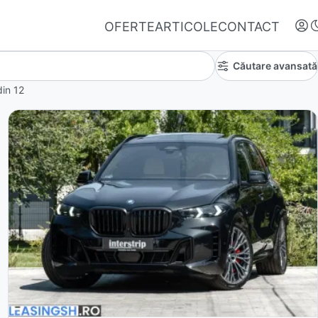
OFERTE
ARTICOLE
CONTACT
Căutare avansată
din
12
Autentifică-te
Nu ai oferte favorite