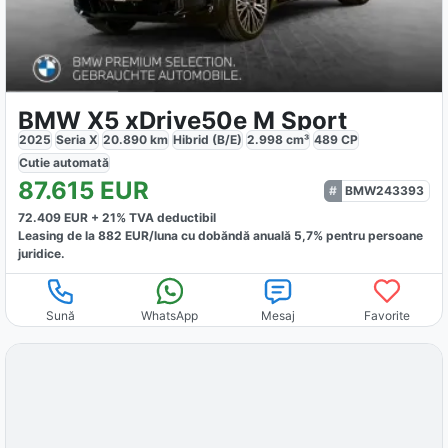
BMW X5 xDrive50e M Sport
2025
Seria X
20.890
km
Hibrid (B/E)
2.998
cm³
489
CP
Cutie
automată
87.615
EUR
BMW243393
72.409
EUR +
21
% TVA deductibil
Leasing de la
882
EUR/luna
cu dobăndă
anuală
5,7
% pentru persoane
juridice.
Sună
WhatsApp
Mesaj
Favorite