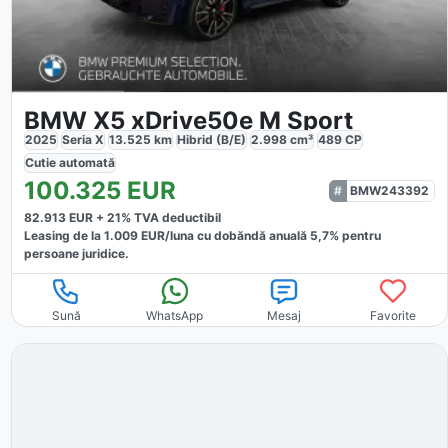
BMW X5 xDrive50e M Sport
2025
Seria X
13.525
km
Hibrid (B/E)
2.998
cm³
489
CP
Cutie
automată
100.325
EUR
BMW243392
82.913
EUR +
21
% TVA deductibil
Leasing de la
1.009
EUR/luna
cu dobăndă
anuală
5,7
% pentru
persoane juridice.
Sună
WhatsApp
Mesaj
Favorite