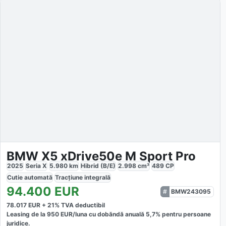
BMW X5 xDrive50e M Sport Pro
2025
Seria X
5.980
km
Hibrid (B/E)
2.998
cm³
489
CP
Cutie
automată
Tracțiune
integrală
94.400
EUR
BMW243095
78.017
EUR +
21
% TVA deductibil
Leasing de la
950
EUR/luna
cu dobăndă
anuală
5,7
% pentru persoane
juridice.