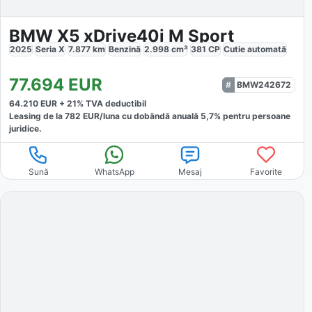
BMW X5 xDrive40i M Sport
2025
Seria X
7.877
km
Benzină
2.998
cm³
381
CP
Cutie
automată
77.694
EUR
BMW242672
64.210
EUR +
21
% TVA deductibil
Leasing de la
782
EUR/luna
cu dobăndă
anuală
5,7
% pentru persoane
juridice.
Sună
WhatsApp
Mesaj
Favorite