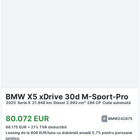
BMW X5 xDrive 30d M-Sport-Pro
2025
Seria X
21.948
km
Diesel
2.993
cm³
286
CP
Cutie
automată
80.072
EUR
BMW242875
66.175
EUR +
21
% TVA deductibil
Leasing de la
806
EUR/luna
cu dobăndă
anuală
5,7
% pentru persoane
juridice.