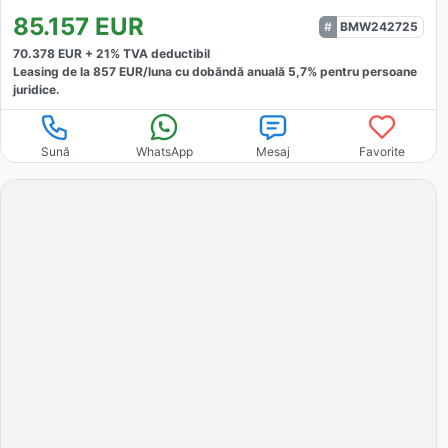
85.157
EUR
BMW242725
70.378
EUR +
21
% TVA deductibil
Leasing de la
857
EUR/luna
cu dobăndă
anuală
5,7
% pentru persoane
juridice.
Sună
WhatsApp
Mesaj
Favorite