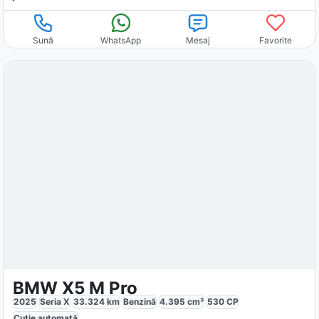
Sună
WhatsApp
Mesaj
Favorite
BMW X5 M Pro
2025
Seria X
33.324
km
Benzină
4.395
cm³
530
CP
Cutie
automată