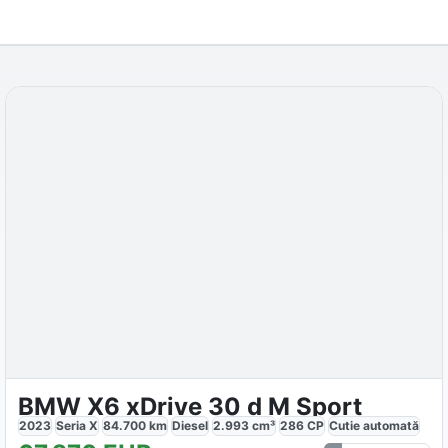
BMW X6 xDrive 30 d M Sport
2023
Seria X
84.700
km
Diesel
2.993
cm³
286
CP
Cutie
automată