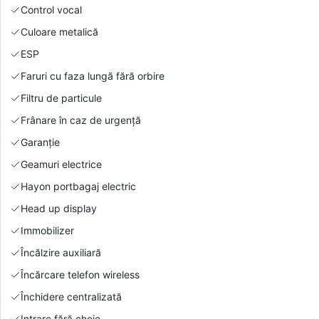
Control vocal
Culoare metalică
ESP
Faruri cu faza lungă fără orbire
Filtru de particule
Frânare în caz de urgență
Garanție
Geamuri electrice
Hayon portbagaj electric
Head up display
Immobilizer
Încălzire auxiliară
Încărcare telefon wireless
Închidere centralizată
Intrare fără cheie