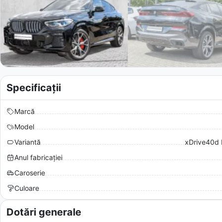
Specificații
Marcă
Model
Variantă
xDrive40d 
Anul fabricației
Caroserie
Culoare
Dotări generale