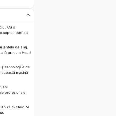
lul. Cu o
excepție, perfect
 jantele de aliaj.
vansată precum Head
și tehnologiile de
in această mașină
5 ani.
ale profesionale
MW X6 xDrive40d M
me.