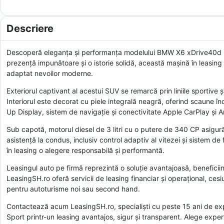
Descriere
Descoperă eleganța și performanța modelului BMW X6 xDrive40d M S
prezență impunătoare și o istorie solidă, această mașină în leasing
adaptat nevoilor moderne.
Exteriorul captivant al acestui SUV se remarcă prin liniile sportive ș
Interiorul este decorat cu piele integrală neagră, oferind scaune în
Up Display, sistem de navigație și conectivitate Apple CarPlay și 
Sub capotă, motorul diesel de 3 litri cu o putere de 340 CP asigură
asistență la condus, inclusiv control adaptiv al vitezei și sistem d
în leasing o alegere responsabilă și performantă.
Leasingul auto pe firmă reprezintă o soluție avantajoasă, beneficiin
LeasingSH.ro oferă servicii de leasing financiar și operațional, ces
pentru autoturisme noi sau second hand.
Contactează acum LeasingSH.ro, specialiști cu peste 15 ani de e
Sport printr-un leasing avantajos, sigur și transparent. Alege expe