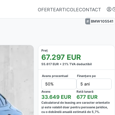
OFERTE
ARTICOLE
CONTACT
BMW105541
Preț
67.297
EUR
55.617
EUR +
21
% TVA deductibil
Avans procentual
Finanțare pe
Autentifică-te
50%
5 ani
Nu ai oferte favorite
Avans
Rată lunară
33.649
EUR
677
EUR
Calculatorul de leasing are caracter orientativ
și este valabil doar pentru persoane juridice,
cu o dobândă anuală estimată de
5,7
%.