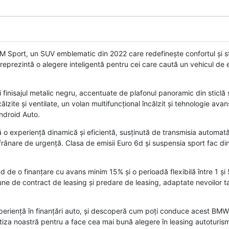
port, un SUV emblematic din 2022 care redefinește confortul și sti
 reprezintă o alegere inteligentă pentru cei care caută un vehicul de 
i finisajul metalic negru, accentuate de plafonul panoramic din sticlă și
călzite și ventilate, un volan multifuncțional încălzit și tehnologie a
Android Auto.
 o experiență dinamică și eficientă, susținută de transmisia automată 
e frânare de urgență. Clasa de emisii Euro 6d și suspensia sport fac d
d de o finanțare cu avans minim 15% și o perioadă flexibilă între 1 și 
iune de contract de leasing și predare de leasing, adaptate nevoilor t
xperiență în finanțări auto, și descoperă cum poți conduce acest B
rtiza noastră pentru a face cea mai bună alegere în leasing autoturis