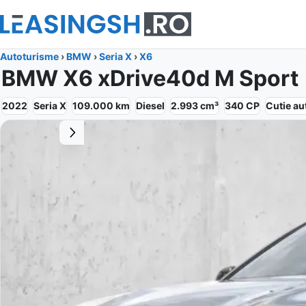
Autoturisme
›
BMW
›
Seria X
›
X6
BMW X6 xDrive40d M Sport
2022
Seria X
109.000
km
Diesel
2.993
cm³
340
CP
Cutie
au