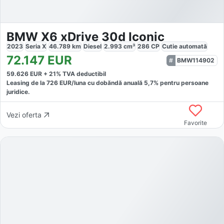
BMW X6 xDrive 30d Iconic
2023
Seria X
46.789
km
Diesel
2.993
cm³
286
CP
Cutie
automată
72.147
EUR
BMW114902
59.626
EUR +
21
% TVA deductibil
Leasing de la
726
EUR/luna
cu dobăndă
anuală
5,7
% pentru persoane
juridice.
Vezi oferta
Favorite