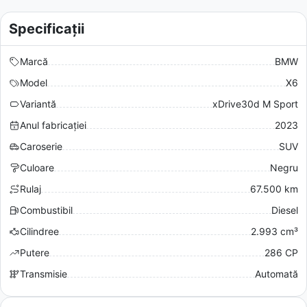
Specificații
Marcă
BMW
Model
X6
Variantă
xDrive30d M Sport
Anul fabricației
2023
Caroserie
SUV
Culoare
Negru
Rulaj
67.500 km
Combustibil
Diesel
Cilindree
2.993 cm³
Putere
286 CP
Transmisie
Automată