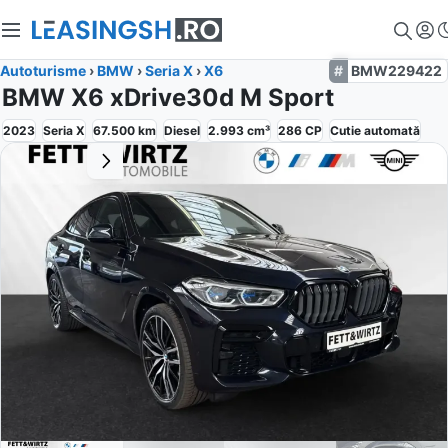
Autoturisme
›
BMW
›
Seria X
›
X6
BMW229422
BMW X6 xDrive30d M Sport
2023
Seria X
67.500
km
Diesel
2.993
cm³
286
CP
Cutie
automată