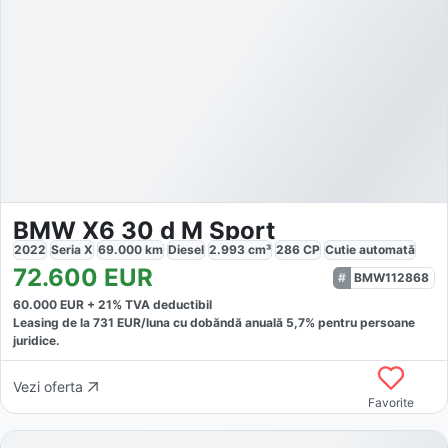
BMW X6 30 d M Sport
2022
Seria X
69.000
km
Diesel
2.993
cm³
286
CP
Cutie
automată
72.600
EUR
BMW112868
60.000
EUR +
21
% TVA deductibil
Leasing de la
731
EUR/luna
cu dobăndă
anuală
5,7
% pentru persoane
juridice.
Vezi oferta
Favorite