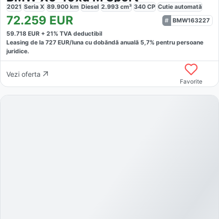
2021
Seria X
89.900
km
Diesel
2.993
cm³
340
CP
Cutie
automată
72.259
EUR
BMW163227
59.718
EUR +
21
% TVA deductibil
Leasing de la
727
EUR/luna
cu dobăndă
anuală
5,7
% pentru persoane
juridice.
Vezi oferta
Favorite