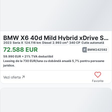
BMW X6 40d Mild Hybrid xDrive Steptronic M Sport
2023
Seria X
124.116
km
Diesel
2.993
cm³
340
CP
Cutie
automată
72.588
EUR
BMW242592
59.990
EUR +
21
% TVA deductibil
Leasing de la
730
EUR/luna
cu dobăndă
anuală
5,7
% pentru persoane
juridice.
Vezi oferta
Favorite