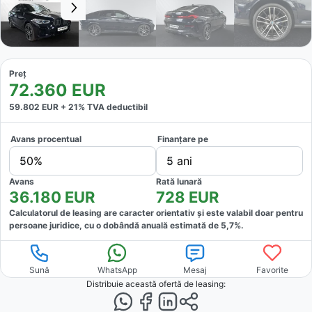
Preț
72.360
EUR
59.802
EUR +
21
% TVA deductibil
Avans procentual
Finanțare pe
50%
5 ani
Avans
Rată lunară
36.180
EUR
728
EUR
Calculatorul de leasing are caracter orientativ și este valabil doar pentru
persoane juridice, cu o dobândă anuală estimată de
5,7
%.
Sună
WhatsApp
Mesaj
Favorite
Distribuie această ofertă
de leasing
: