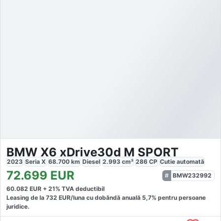
BMW X6 xDrive30d M SPORT
2023
Seria X
68.700
km
Diesel
2.993
cm³
286
CP
Cutie
automată
72.699
EUR
BMW232992
60.082
EUR +
21
% TVA deductibil
Leasing de la
732
EUR/luna
cu dobăndă
anuală
5,7
% pentru persoane
juridice.