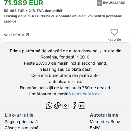
71.989
EUR
BMW241358
59.495
EUR +
21
% TVA deductibil
Leasing de la
724
EUR/luna
cu dobăndă
anuală
5,7
% pentru persoane
juridice.
Vezi oferta
Favorite
Prima platformă de vânzări de autoturisme noi și rulate din
România, fondată în
2010
.
Peste 28.500 de
mașini noi și second hand,
în leasing sau cu plată cash.
Cele mai bune oferte din piața auto,
actualizate zilnic.
Finanțăm achiziții de la
cel puțin 750 de
dealeri.
Următoarea ta mașină
te așteaptă aici!
Link-uri utile
Autoturisme
Pagina principală
Mercedes-Benz
Găsește o mașină
BMW