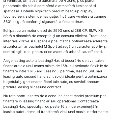
și ventilate, climatizare automată pe 4 zone, plus plafon
panoramic din sticlă care oferă o atmosferă luminoasă și
spațioasă. Dotările high-tech precum head-up display,
touchscreen, sistem de navigație, încărcare wireless și camere
360° asigură confort și siguranță la fiecare drum.
Echipat cu un motor diesel de 2993 cmc și 286 CP, BMW X6
oferă o dinamică de excepție și un consum eficient. Tracțiunea
integrală xDrive și suspensia pneumatică optimizează aderența
și confortul, iar pachetul M Sport adaugă un caracter sportiv și
control agil, ideal pentru orice aventură urbană sau off-road.
Alege leasing auto la LeasingSH.ro și bucură-te de avantajele
financiare ale unui avans minim de 15%, cu perioade flexibile de
finanțare între 1 și 5 ani. Leasingul pe firmă, leasing SRL sau
leasing auto second hand sunt soluții ideale pentru optimizarea
bugetului și gestionarea flotei tale auto, cu servicii precum
predare leasing și cesiune contract.
Nu rata oportunitatea de a conduce acest model premium prin
finanțare în leasing financiar sau operațional. Contactează
LeasingSH.ro, specialiștii cu peste 16 ani de experiență în
leasing autoturisme, și transformă visul unei mașini performante