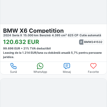
BMW X6 Competition
2024
Seria X
15.000
km
Benzină
4.395
cm³
625
CP
Cutie
automată
120.632
EUR
BMW241532
99.696
EUR +
21
% TVA deductibil
Leasing de la
1.214
EUR/luna
cu dobăndă
anuală
5,7
% pentru persoane
juridice.
Sună
WhatsApp
Mesaj
Favorite