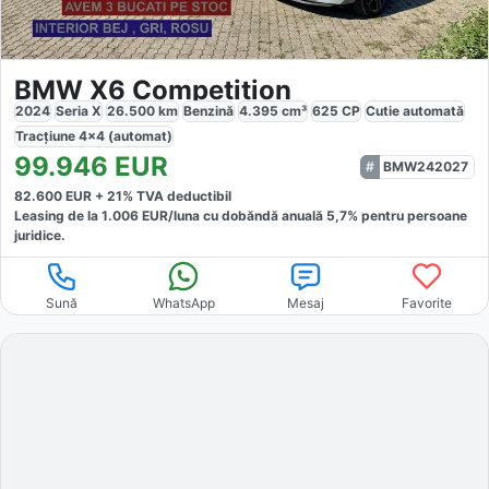
BMW X6 Competition
2024
Seria X
26.500
km
Benzină
4.395
cm³
625
CP
Cutie
automată
Tracțiune
4x4 (automat)
99.946
EUR
BMW242027
82.600
EUR +
21
% TVA deductibil
Leasing de la
1.006
EUR/luna
cu dobăndă
anuală
5,7
% pentru persoane
juridice.
Sună
WhatsApp
Mesaj
Favorite