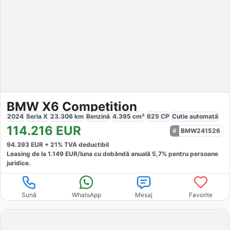
BMW X6 Competition
2024
Seria X
23.306
km
Benzină
4.395
cm³
625
CP
Cutie
automată
114.216
EUR
BMW241526
94.393
EUR +
21
% TVA deductibil
Leasing de la
1.149
EUR/luna
cu dobăndă
anuală
5,7
% pentru persoane
juridice.
Sună
WhatsApp
Mesaj
Favorite