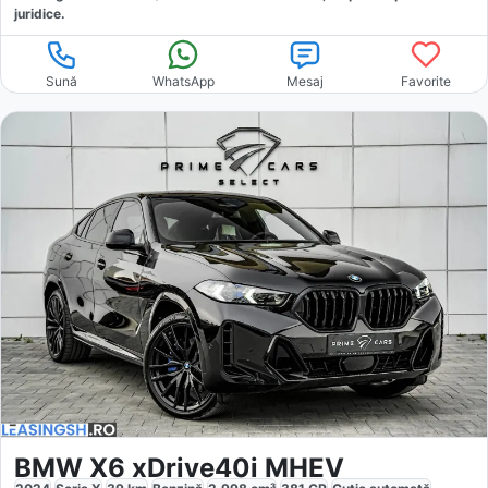
juridice.
Sună
WhatsApp
Mesaj
Favorite
BMW X6 xDrive40i MHEV