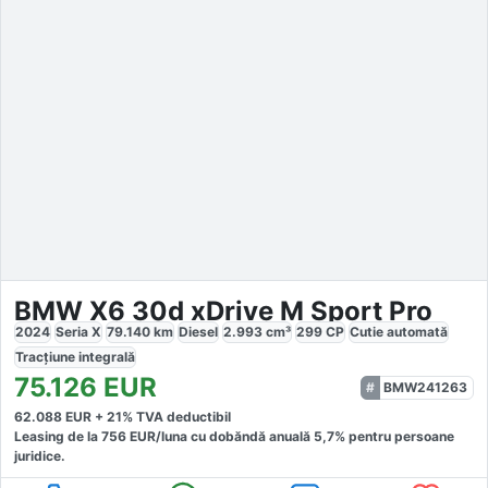
BMW X6 30d xDrive M Sport Pro
2024
Seria X
79.140
km
Diesel
2.993
cm³
299
CP
Cutie
automată
Tracțiune
integrală
75.126
EUR
BMW241263
62.088
EUR +
21
% TVA deductibil
Leasing de la
756
EUR/luna
cu dobăndă
anuală
5,7
% pentru persoane
juridice.