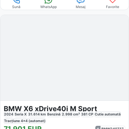
Sună
WhatsApp
Mesaj
Favorite
BMW X6 xDrive40i M Sport
2024
Seria X
31.614
km
Benzină
2.998
cm³
381
CP
Cutie
automată
Tracțiune
4x4 (automat)
71.901
EUR
BMW240737