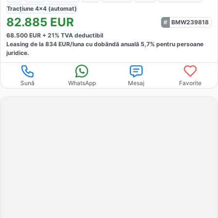
Tracțiune
4x4 (automat)
82.885
EUR
BMW239818
68.500
EUR +
21
% TVA deductibil
Leasing de la
834
EUR/luna
cu dobăndă
anuală
5,7
% pentru persoane
juridice.
Sună
WhatsApp
Mesaj
Favorite