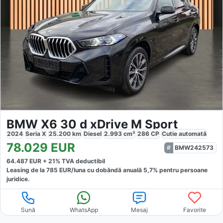
BMW X6 30 d xDrive M Sport
2024
Seria X
25.200
km
Diesel
2.993
cm³
286
CP
Cutie
automată
78.029
EUR
BMW242573
64.487
EUR +
21
% TVA deductibil
Leasing de la
785
EUR/luna
cu dobăndă
anuală
5,7
% pentru persoane
juridice.
Sună
WhatsApp
Mesaj
Favorite