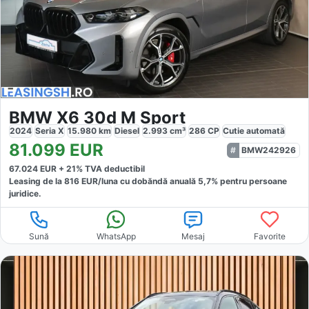
BMW X6 30d M Sport
2024
Seria X
15.980
km
Diesel
2.993
cm³
286
CP
Cutie
automată
81.099
EUR
BMW242926
67.024
EUR +
21
% TVA deductibil
Leasing de la
816
EUR/luna
cu dobăndă
anuală
5,7
% pentru persoane
juridice.
Sună
WhatsApp
Mesaj
Favorite