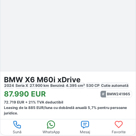
BMW X6 M60i xDrive
2024
Seria X
27.900
km
Benzină
4.395
cm³
530
CP
Cutie
automată
87.990
EUR
BMW241965
72.719
EUR +
21
% TVA deductibil
Leasing de la
885
EUR/luna
cu dobăndă
anuală
5,7
% pentru persoane
juridice.
Sună
WhatsApp
Mesaj
Favorite