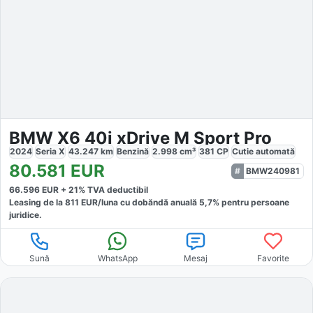
BMW X6 40i xDrive M Sport Pro
2024
Seria X
43.247
km
Benzină
2.998
cm³
381
CP
Cutie
automată
80.581
EUR
BMW240981
66.596
EUR +
21
% TVA deductibil
Leasing de la
811
EUR/luna
cu dobăndă
anuală
5,7
% pentru persoane
juridice.
Sună
WhatsApp
Mesaj
Favorite