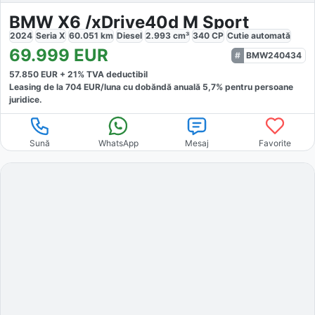
BMW X6 /xDrive40d M Sport
2024
Seria X
60.051
km
Diesel
2.993
cm³
340
CP
Cutie
automată
69.999
EUR
BMW240434
57.850
EUR +
21
% TVA deductibil
Leasing de la
704
EUR/luna
cu dobăndă
anuală
5,7
% pentru persoane
juridice.
Sună
WhatsApp
Mesaj
Favorite