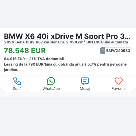
BMW X6 40i xDrive M Sport Pro 360 H&K Panorama
2024
Seria X
42.687
km
Benzină
2.998
cm³
381
CP
Cutie
automată
78.548
EUR
BMW240983
64.916
EUR +
21
% TVA deductibil
Leasing de la
790
EUR/luna
cu dobăndă
anuală
5,7
% pentru persoane
juridice.
Sună
WhatsApp
Mesaj
Favorite