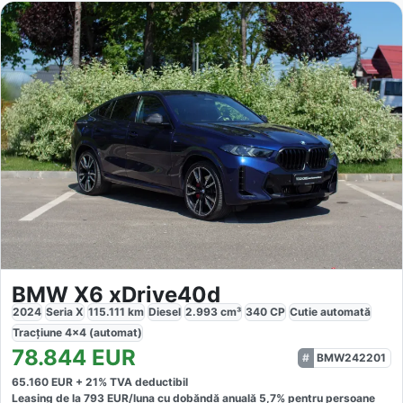
BMW X6 xDrive40d
2024
Seria X
115.111
km
Diesel
2.993
cm³
340
CP
Cutie
automată
Tracțiune
4x4 (automat)
78.844
EUR
BMW242201
65.160
EUR +
21
% TVA deductibil
Leasing de la
793
EUR/luna
cu dobăndă
anuală
5,7
% pentru persoane