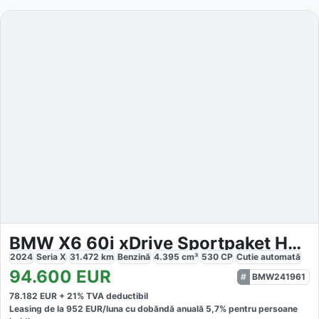
BMW X6 60i xDrive Sportpaket HUD AD StandHZG
2024
Seria X
31.472
km
Benzină
4.395
cm³
530
CP
Cutie
automată
94.600
EUR
BMW241961
78.182
EUR +
21
% TVA deductibil
Leasing de la
952
EUR/luna
cu dobăndă
anuală
5,7
% pentru persoane