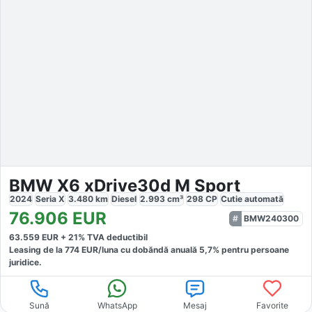
BMW X6 xDrive30d M Sport
2024
Seria X
3.480
km
Diesel
2.993
cm³
298
CP
Cutie
automată
76.906
EUR
BMW240300
63.559
EUR +
21
% TVA deductibil
Leasing de la
774
EUR/luna
cu dobăndă
anuală
5,7
% pentru persoane
juridice.
Sună
WhatsApp
Mesaj
Favorite