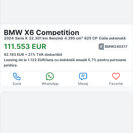
BMW X6 Competition
2024
Seria X
22.301
km
Benzină
4.395
cm³
625
CP
Cutie
automată
111.553
EUR
BMW240317
92.193
EUR +
21
% TVA deductibil
Leasing de la
1.122
EUR/luna
cu dobăndă
anuală
5,7
% pentru persoane
juridice.
Sună
WhatsApp
Mesaj
Favorite