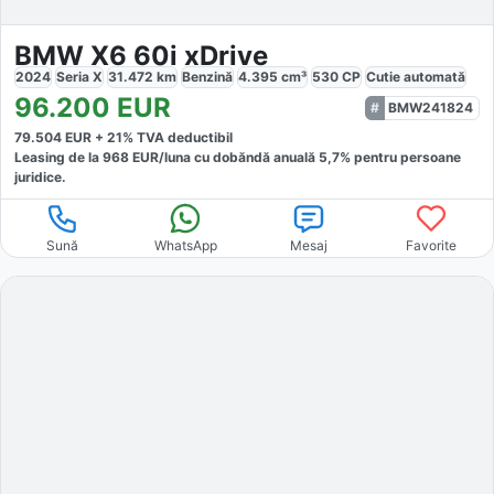
BMW X6 60i xDrive
2024
Seria X
31.472
km
Benzină
4.395
cm³
530
CP
Cutie
automată
96.200
EUR
BMW241824
79.504
EUR +
21
% TVA deductibil
Leasing de la
968
EUR/luna
cu dobăndă
anuală
5,7
% pentru persoane
juridice.
Sună
WhatsApp
Mesaj
Favorite