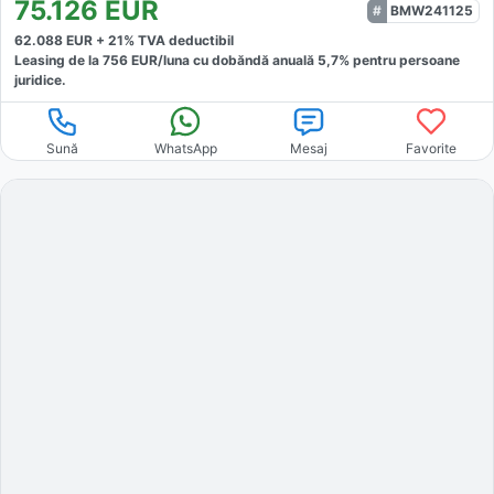
75.126
EUR
BMW241125
62.088
EUR +
21
% TVA deductibil
Leasing de la
756
EUR/luna
cu dobăndă
anuală
5,7
% pentru persoane
juridice.
Sună
WhatsApp
Mesaj
Favorite