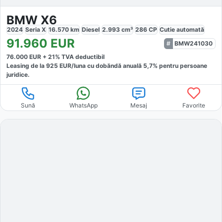
BMW X6
2024
Seria X
16.570
km
Diesel
2.993
cm³
286
CP
Cutie
automată
91.960
EUR
BMW241030
76.000
EUR +
21
% TVA deductibil
Leasing de la
925
EUR/luna
cu dobăndă
anuală
5,7
% pentru persoane
juridice.
Sună
WhatsApp
Mesaj
Favorite