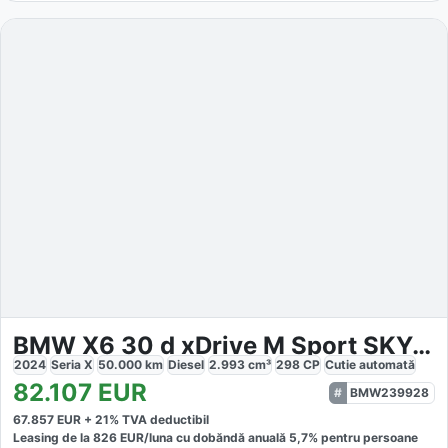
BMW X6 30 d xDrive M Sport SKY-Lounge
2024
Seria X
50.000
km
Diesel
2.993
cm³
298
CP
Cutie
automată
82.107
EUR
BMW239928
67.857
EUR +
21
% TVA deductibil
Leasing de la
826
EUR/luna
cu dobăndă
anuală
5,7
% pentru persoane