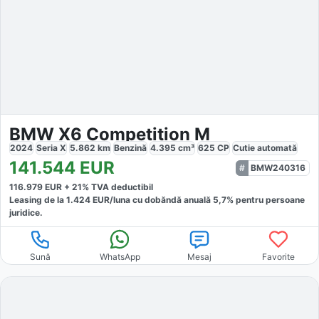
BMW X6 Competition M
2024
Seria X
5.862
km
Benzină
4.395
cm³
625
CP
Cutie
automată
141.544
EUR
BMW240316
116.979
EUR +
21
% TVA deductibil
Leasing de la
1.424
EUR/luna
cu dobăndă
anuală
5,7
% pentru persoane
juridice.
Sună
WhatsApp
Mesaj
Favorite