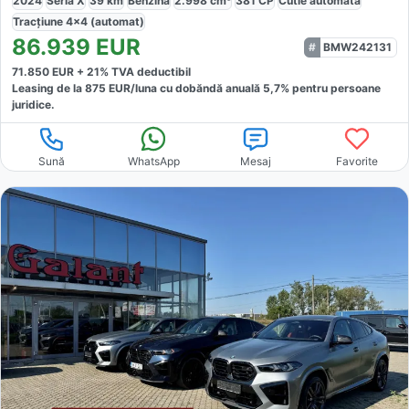
2024
Seria X
39
km
Benzină
2.998
cm³
381
CP
Cutie
automată
Tracțiune
4x4 (automat)
86.939
EUR
BMW242131
71.850
EUR +
21
% TVA deductibil
Leasing de la
875
EUR/luna
cu dobăndă
anuală
5,7
% pentru persoane
juridice.
Sună
WhatsApp
Mesaj
Favorite