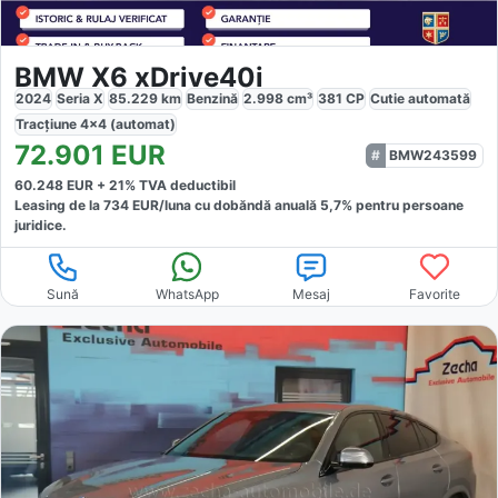
BMW X6 xDrive40i
2024
Seria X
85.229
km
Benzină
2.998
cm³
381
CP
Cutie
automată
Tracțiune
4x4 (automat)
72.901
EUR
BMW243599
60.248
EUR +
21
% TVA deductibil
Leasing de la
734
EUR/luna
cu dobăndă
anuală
5,7
% pentru persoane
juridice.
Sună
WhatsApp
Mesaj
Favorite