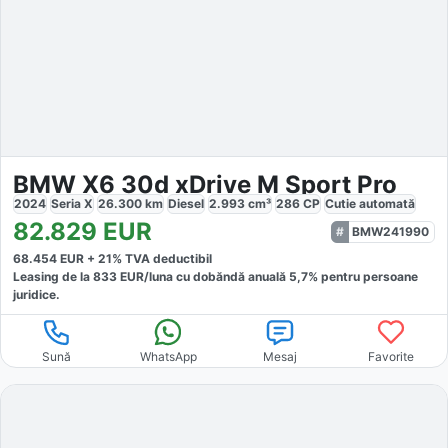
BMW X6 30d xDrive M Sport Pro
2024
Seria X
26.300
km
Diesel
2.993
cm³
286
CP
Cutie
automată
82.829
EUR
BMW241990
68.454
EUR +
21
% TVA deductibil
Leasing de la
833
EUR/luna
cu dobăndă
anuală
5,7
% pentru persoane
juridice.
Sună
WhatsApp
Mesaj
Favorite