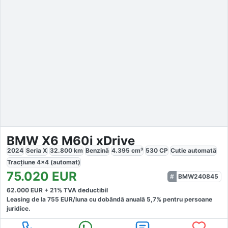
BMW X6 M60i xDrive
2024
Seria X
32.800
km
Benzină
4.395
cm³
530
CP
Cutie
automată
Tracțiune
4x4 (automat)
75.020
EUR
BMW240845
62.000
EUR +
21
% TVA deductibil
Leasing de la
755
EUR/luna
cu dobăndă
anuală
5,7
% pentru persoane
juridice.