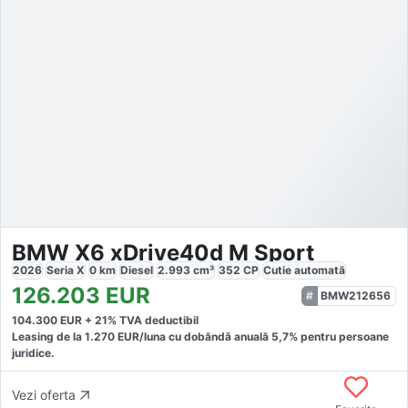
BMW X6 xDrive40d M Sport
2026
Seria X
0
km
Diesel
2.993
cm³
352
CP
Cutie
automată
126.203
EUR
BMW212656
104.300
EUR +
21
% TVA deductibil
Leasing de la
1.270
EUR/luna
cu dobăndă
anuală
5,7
% pentru persoane
juridice.
Vezi oferta