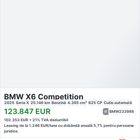
BMW X6 Competition
2025
Seria X
25.146
km
Benzină
4.395
cm³
625
CP
Cutie
automată
123.847
EUR
BMW233986
102.353
EUR +
21
% TVA deductibil
Leasing de la
1.246
EUR/luna
cu dobăndă
anuală
5,7
% pentru persoane
juridice.