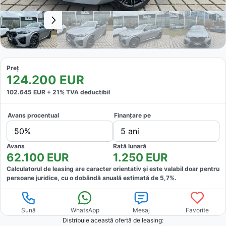
Preț
124.200
EUR
102.645
EUR +
21
% TVA deductibil
Avans procentual
Finanțare pe
50%
5 ani
Avans
Rată lunară
62.100
EUR
1.250
EUR
Calculatorul de leasing are caracter orientativ și este valabil doar pentru
persoane juridice, cu o dobândă anuală estimată de
5,7
%.
Sună
WhatsApp
Mesaj
Favorite
Distribuie această ofertă
de leasing
: