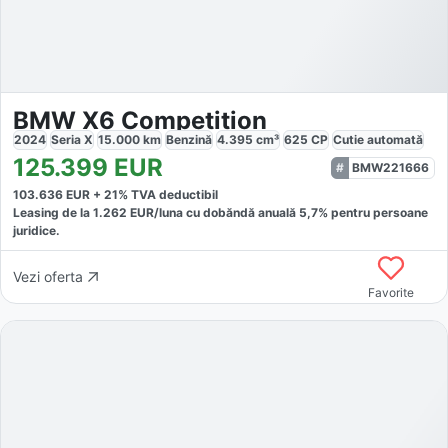
BMW X6 Competition
2024
Seria X
15.000
km
Benzină
4.395
cm³
625
CP
Cutie
automată
125.399
EUR
BMW221666
103.636
EUR +
21
% TVA deductibil
Leasing de la
1.262
EUR/luna
cu dobăndă
anuală
5,7
% pentru persoane
juridice.
Vezi oferta
Favorite