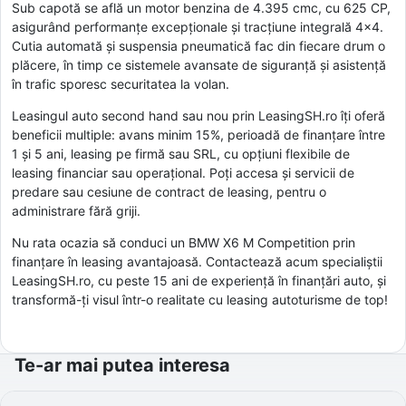
Sub capotă se află un motor benzina de 4.395 cmc, cu 625 CP,
asigurând performanțe excepționale și tracțiune integrală 4x4.
Cutia automată și suspensia pneumatică fac din fiecare drum o
plăcere, în timp ce sistemele avansate de siguranță și asistență
în trafic sporesc securitatea la volan.
Leasingul auto second hand sau nou prin LeasingSH.ro îți oferă
beneficii multiple: avans minim 15%, perioadă de finanțare între
1 și 5 ani, leasing pe firmă sau SRL, cu opțiuni flexibile de
leasing financiar sau operațional. Poți accesa și servicii de
predare sau cesiune de contract de leasing, pentru o
administrare fără griji.
Nu rata ocazia să conduci un BMW X6 M Competition prin
finanțare în leasing avantajoasă. Contactează acum specialiștii
LeasingSH.ro, cu peste 15 ani de experiență în finanțări auto, și
transformă-ți visul într-o realitate cu leasing autoturisme de top!
Te-ar mai putea interesa