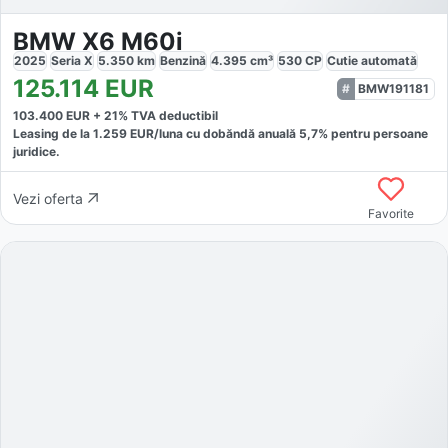
BMW X6 M60i
2025
Seria X
5.350
km
Benzină
4.395
cm³
530
CP
Cutie
automată
125.114
EUR
BMW191181
103.400
EUR +
21
% TVA deductibil
Leasing de la
1.259
EUR/luna
cu dobăndă
anuală
5,7
% pentru persoane
juridice.
Vezi oferta
Favorite