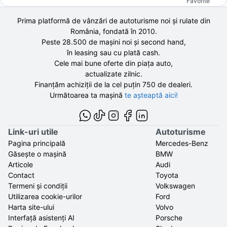
Favorite
Prima platformă de vânzări de autoturisme noi și rulate din
România, fondată în
2010
.
Peste 28.500 de
mașini noi și second hand,
în leasing sau cu plată cash.
Cele mai bune oferte din piața auto,
actualizate zilnic.
Finanțăm achiziții de la
cel puțin 750 de
dealeri.
Următoarea ta mașină
te așteaptă aici!
Link-uri utile
Autoturisme
Pagina principală
Mercedes-Benz
Găsește o mașină
BMW
Articole
Audi
Contact
Toyota
Termeni și condiții
Volkswagen
Utilizarea cookie-urilor
Ford
Harta site-ului
Volvo
Interfață asistenți AI
Porsche