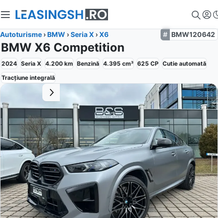
Autoturisme
›
BMW
›
Seria X
›
X6
BMW120642
BMW X6 Competition
2024
Seria X
4.200
km
Benzină
4.395
cm³
625
CP
Cutie
automată
Tracțiune
integrală