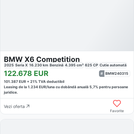
BMW X6 Competition
2025
Seria X
16.230
km
Benzină
4.395
cm³
625
CP
Cutie
automată
122.678
EUR
BMW240315
101.387
EUR +
21
% TVA deductibil
Leasing de la
1.234
EUR/luna
cu dobăndă
anuală
5,7
% pentru persoane
juridice.
Vezi oferta
Favorite