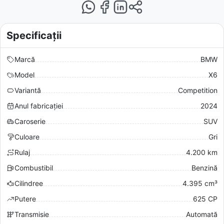
Specificații
Marcă
BMW
Model
X6
Variantă
Competition
Anul fabricației
2024
Caroserie
SUV
Culoare
Gri
Rulaj
4.200 km
Combustibil
Benzină
Cilindree
4.395 cm³
Putere
625 CP
Transmisie
Automată