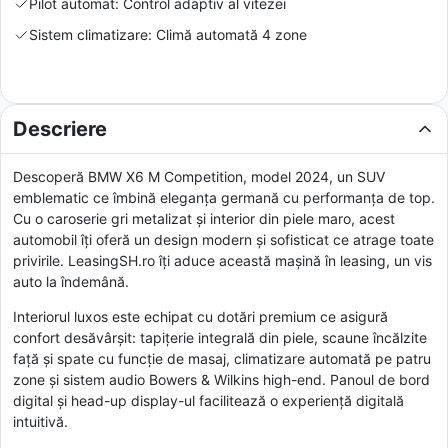
Pilot automat: Control adaptiv al vitezei
Sistem climatizare: Climă automată 4 zone
Descriere
Descoperă BMW X6 M Competition, model 2024, un SUV
emblematic ce îmbină eleganța germană cu performanța de top.
Cu o caroserie gri metalizat și interior din piele maro, acest
automobil îți oferă un design modern și sofisticat ce atrage toate
privirile. LeasingSH.ro îți aduce această mașină în leasing, un vis
auto la îndemână.
Interiorul luxos este echipat cu dotări premium ce asigură
confort desăvârșit: tapițerie integrală din piele, scaune încălzite
față și spate cu funcție de masaj, climatizare automată pe patru
zone și sistem audio Bowers & Wilkins high-end. Panoul de bord
digital și head-up display-ul facilitează o experiență digitală
intuitivă.