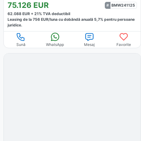
75.126
EUR
BMW241125
62.088
EUR +
21
% TVA deductibil
Leasing de la
756
EUR/luna
cu dobăndă
anuală
5,7
% pentru persoane
juridice.
Sună
WhatsApp
Mesaj
Favorite