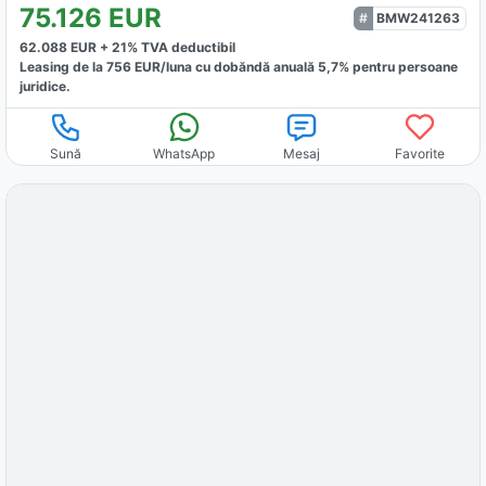
75.126
EUR
BMW241263
62.088
EUR +
21
% TVA deductibil
Leasing de la
756
EUR/luna
cu dobăndă
anuală
5,7
% pentru persoane
juridice.
Sună
WhatsApp
Mesaj
Favorite