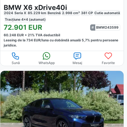
BMW X6 xDrive40i
2024
Seria X
85.229
km
Benzină
2.998
cm³
381
CP
Cutie
automată
Tracțiune
4x4 (automat)
72.901
EUR
BMW243599
60.248
EUR +
21
% TVA deductibil
Leasing de la
734
EUR/luna
cu dobăndă
anuală
5,7
% pentru persoane
juridice.
Sună
WhatsApp
Mesaj
Favorite