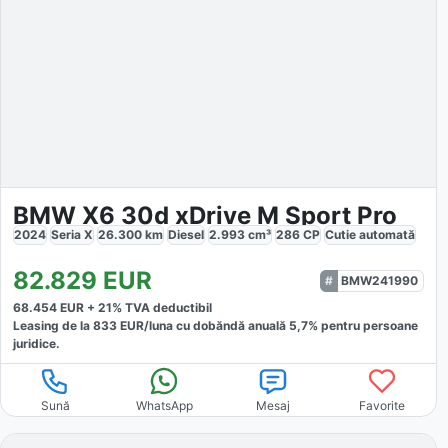
BMW X6 30d xDrive M Sport Pro
2024
Seria X
26.300
km
Diesel
2.993
cm³
286
CP
Cutie
automată
82.829
EUR
BMW241990
68.454
EUR +
21
% TVA deductibil
Leasing de la
833
EUR/luna
cu dobăndă
anuală
5,7
% pentru persoane
juridice.
Sună
WhatsApp
Mesaj
Favorite