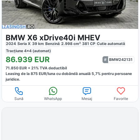
BMW X6 xDrive40i MHEV
2024
Seria X
39
km
Benzină
2.998
cm³
381
CP
Cutie
automată
Tracțiune
4x4 (automat)
86.939
EUR
BMW242131
71.850
EUR +
21
% TVA deductibil
Leasing de la
875
EUR/luna
cu dobăndă
anuală
5,7
% pentru persoane
juridice.
Sună
WhatsApp
Mesaj
Favorite