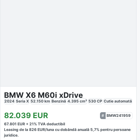
BMW X6 M60i xDrive
2024
Seria X
52.150
km
Benzină
4.395
cm³
530
CP
Cutie
automată
82.039
EUR
BMW241959
67.801
EUR +
21
% TVA deductibil
Leasing de la
826
EUR/luna
cu dobăndă
anuală
5,7
% pentru persoane
juridice.