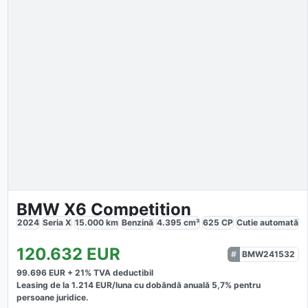
BMW X6 Competition
2024
Seria X
15.000
km
Benzină
4.395
cm³
625
CP
Cutie
automată
120.632
EUR
BMW241532
99.696
EUR +
21
% TVA deductibil
Leasing de la
1.214
EUR/luna
cu dobăndă
anuală
5,7
% pentru
persoane juridice.