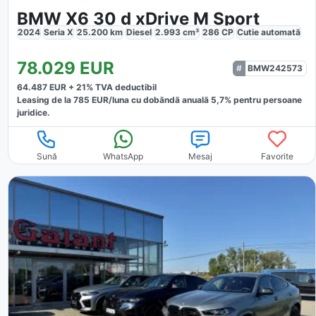
BMW X6 30 d xDrive M Sport
2024
Seria X
25.200
km
Diesel
2.993
cm³
286
CP
Cutie
automată
78.029
EUR
BMW242573
64.487
EUR +
21
% TVA deductibil
Leasing de la
785
EUR/luna
cu dobăndă
anuală
5,7
% pentru persoane
juridice.
Sună
WhatsApp
Mesaj
Favorite