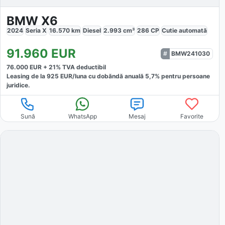
BMW X6
2024
Seria X
16.570
km
Diesel
2.993
cm³
286
CP
Cutie
automată
91.960
EUR
BMW241030
76.000
EUR +
21
% TVA deductibil
Leasing de la
925
EUR/luna
cu dobăndă
anuală
5,7
% pentru persoane
juridice.
Sună
WhatsApp
Mesaj
Favorite