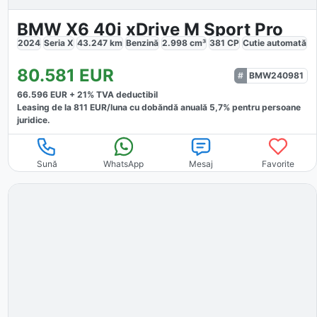
BMW X6 40i xDrive M Sport Pro
2024
Seria X
43.247
km
Benzină
2.998
cm³
381
CP
Cutie
automată
80.581
EUR
BMW240981
66.596
EUR +
21
% TVA deductibil
Leasing de la
811
EUR/luna
cu dobăndă
anuală
5,7
% pentru persoane
juridice.
Sună
WhatsApp
Mesaj
Favorite