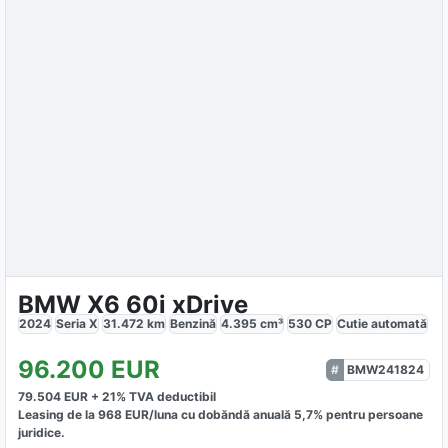
BMW X6 60i xDrive
2024
Seria X
31.472
km
Benzină
4.395
cm³
530
CP
Cutie
automată
96.200
EUR
BMW241824
79.504
EUR +
21
% TVA deductibil
Leasing de la
968
EUR/luna
cu dobăndă
anuală
5,7
% pentru persoane
juridice.