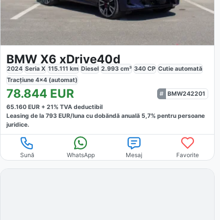
BMW X6 xDrive40d
2024
Seria X
115.111
km
Diesel
2.993
cm³
340
CP
Cutie
automată
Tracțiune
4x4 (automat)
78.844
EUR
BMW242201
65.160
EUR +
21
% TVA deductibil
Leasing de la
793
EUR/luna
cu dobăndă
anuală
5,7
% pentru persoane
juridice.
Sună
WhatsApp
Mesaj
Favorite