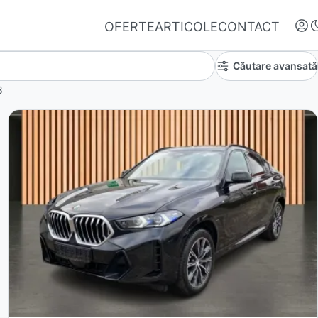
OFERTE
ARTICOLE
CONTACT
Căutare avansată
8
Autentifică-te
Nu ai oferte favorite