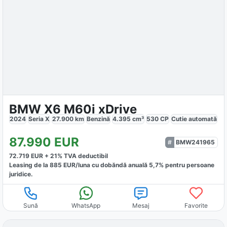
BMW X6 M60i xDrive
2024
Seria X
27.900
km
Benzină
4.395
cm³
530
CP
Cutie
automată
87.990
EUR
BMW241965
72.719
EUR +
21
% TVA deductibil
Leasing de la
885
EUR/luna
cu dobăndă
anuală
5,7
% pentru persoane
juridice.
Sună
WhatsApp
Mesaj
Favorite