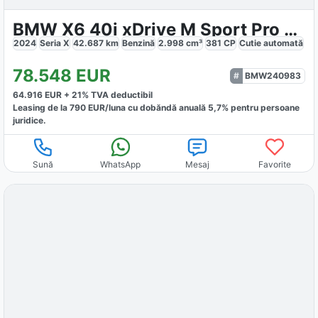
BMW X6 40i xDrive M Sport Pro 360 H&K Panorama
2024
Seria X
42.687
km
Benzină
2.998
cm³
381
CP
Cutie
automată
78.548
EUR
BMW240983
64.916
EUR +
21
% TVA deductibil
Leasing de la
790
EUR/luna
cu dobăndă
anuală
5,7
% pentru persoane
juridice.
Sună
WhatsApp
Mesaj
Favorite