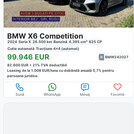
BMW X6 Competition
2024
Seria X
26.500
km
Benzină
4.395
cm³
625
CP
Cutie
automată
Tracțiune
4x4 (automat)
99.946
EUR
BMW242027
82.600
EUR +
21
% TVA deductibil
Leasing de la
1.006
EUR/luna
cu dobăndă
anuală
5,7
% pentru
persoane juridice.
Sună
WhatsApp
Mesaj
Favorite