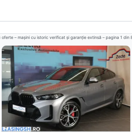
 oferte
– mașini cu istoric verificat și garanție extinsă – pagina
1
din