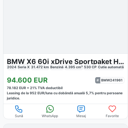
BMW X6 60i xDrive Sportpaket HUD AD StandHZG
2024
Seria X
31.472
km
Benzină
4.395
cm³
530
CP
Cutie
automată
94.600
EUR
BMW241961
78.182
EUR +
21
% TVA deductibil
Leasing de la
952
EUR/luna
cu dobăndă
anuală
5,7
% pentru persoane
juridice.
Sună
WhatsApp
Mesaj
Favorite