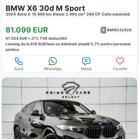
BMW X6 30d M Sport
2024
Seria X
15.980
km
Diesel
2.993
cm³
286
CP
Cutie
automată
81.099
EUR
BMW242926
67.024
EUR +
21
% TVA deductibil
Leasing de la
816
EUR/luna
cu dobăndă
anuală
5,7
% pentru persoane
juridice.
Sună
WhatsApp
Mesaj
Favorite