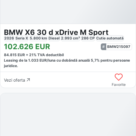
BMW X6 30 d xDrive M Sport
2026
Seria X
5.800
km
Diesel
2.993
cm³
286
CP
Cutie
automată
102.626
EUR
BMW215097
84.815
EUR +
21
% TVA deductibil
Leasing de la
1.033
EUR/luna
cu dobăndă
anuală
5,7
% pentru persoane
juridice.
Vezi oferta
Favorite