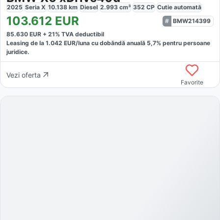
2025
Seria X
10.138
km
Diesel
2.993
cm³
352
CP
Cutie
automată
103.612
EUR
BMW214399
85.630
EUR +
21
% TVA deductibil
Leasing de la
1.042
EUR/luna
cu dobăndă
anuală
5,7
% pentru persoane
juridice.
Vezi oferta
Favorite