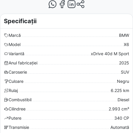
Specificații
Marcă
BMW
Model
X6
Variantă
xDrive 40d M Sport
Anul fabricației
2025
Caroserie
SUV
Culoare
Negru
Rulaj
6.225 km
Combustibil
Diesel
Cilindree
2.993 cm³
Putere
340 CP
Transmisie
Automată