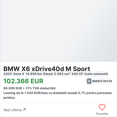
BMW X6 xDrive40d M Sport
2025
Seria X
14.900
km
Diesel
2.993
cm³
340
CP
Cutie
automată
102.366
EUR
BMW218478
84.600
EUR +
21
% TVA deductibil
Leasing de la
1.030
EUR/luna
cu dobăndă
anuală
5,7
% pentru persoane
juridice.
Vezi oferta
Favorite