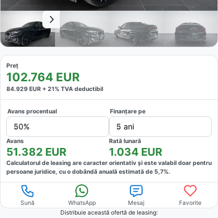
Preț
102.764
EUR
84.929
EUR +
21
% TVA deductibil
Avans procentual
Finanțare pe
50%
5 ani
Avans
Rată lunară
51.382
EUR
1.034
EUR
Calculatorul de leasing are caracter orientativ și este valabil doar pentru
persoane juridice, cu o dobândă anuală estimată de
5,7
%.
Sună
WhatsApp
Mesaj
Favorite
Distribuie această ofertă
de leasing
: