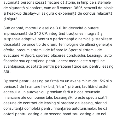
automată personalizează fiecare călătorie, în timp ce sistemele
de siguranță și confort, cum ar fi camera 360°, senzorii de ploaie
și head-up display-ul, asigură o experiență de condus relaxantă
și sigură.
Sub capotă, motorul diesel de 3.0 litri dezvoltă o putere
impresionantă de 340 CP, integrând tracțiunea integrală și
suspensia adaptivă pentru o performanță dinamică și stabilitate
deosebită pe orice tip de drum. Tehnologiile de ultimă generație
oferite, precum sistemul de frânare M Sport și sistemul de
evacuare M Sport, sporesc plăcerea condusului. Leasingul auto
financiar sau operațional pentru acest model este o opțiune
avantajoasă, adaptată pentru persoane fizice sau pentru leasing
SRL.
Optează pentru leasing pe firmă cu un avans minim de 15% și o
perioadă de finanțare flexibilă, între 1 și 5 ani, facilitând astfel
accesul la un autovehicul premium fără a bloca resursele
financiare ale companiei tale. LeasingSH.ro este specializat în
cesiune de contract de leasing și predare de leasing, oferind
consultanță completă pentru finanțarea autoturismelor, fie că
optezi pentru leasing auto second hand sau leasing auto noi.