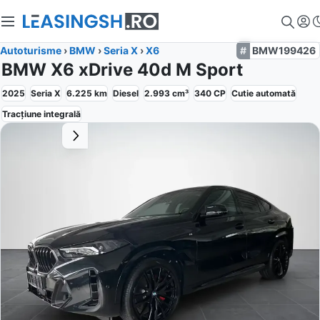
Autoturisme
›
BMW
›
Seria X
›
X6
BMW199426
BMW X6 xDrive 40d M Sport
2025
Seria X
6.225
km
Diesel
2.993
cm³
340
CP
Cutie
automată
Tracțiune
integrală