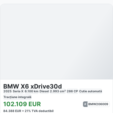
BMW X6 xDrive30d
2025
Seria X
6.100
km
Diesel
2.993
cm³
286
CP
Cutie
automată
Tracțiune
integrală
102.109
EUR
BMW206009
84.388
EUR +
21
% TVA deductibil