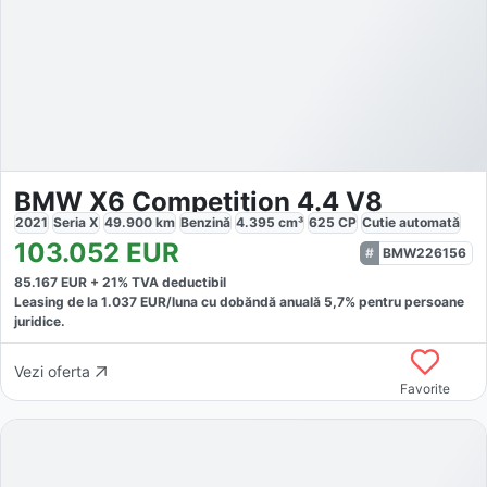
BMW X6 Competition 4.4 V8
2021
Seria X
49.900
km
Benzină
4.395
cm³
625
CP
Cutie
automată
103.052
EUR
BMW226156
85.167
EUR +
21
% TVA deductibil
Leasing de la
1.037
EUR/luna
cu dobăndă
anuală
5,7
% pentru persoane
juridice.
Vezi oferta
Favorite