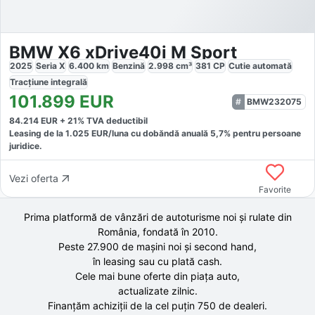
BMW X6 xDrive40i M Sport
2025
Seria X
6.400
km
Benzină
2.998
cm³
381
CP
Cutie
automată
Tracțiune
integrală
101.899
EUR
BMW232075
84.214
EUR +
21
% TVA deductibil
Leasing de la
1.025
EUR/luna
cu dobăndă
anuală
5,7
% pentru persoane
juridice.
Vezi oferta
Favorite
Prima platformă de vânzări de autoturisme noi și rulate din
România, fondată în
2010
.
Peste 27.900 de
mașini noi și second hand,
în leasing sau cu plată cash.
Cele mai bune oferte din piața auto,
actualizate zilnic.
Finanțăm achiziții de la
cel puțin 750 de
dealeri.