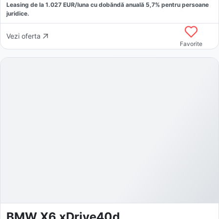
Leasing de la
1.027
EUR/luna
cu dobăndă
anuală
5,7
% pentru persoane
juridice.
Vezi oferta
Favorite
BMW X6 xDrive40d