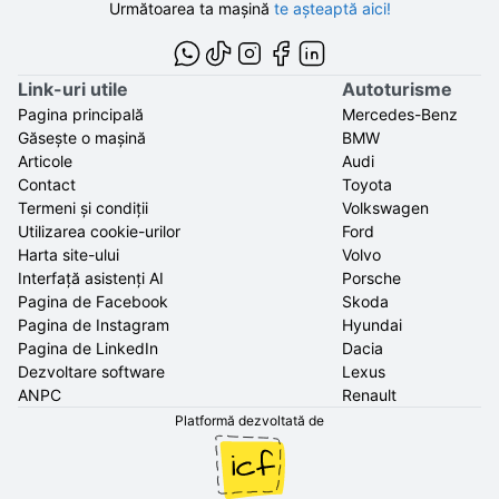
Următoarea ta mașină
te așteaptă aici!
Link-uri utile
Autoturisme
Pagina principală
Mercedes-Benz
Găsește o mașină
BMW
Articole
Audi
Contact
Toyota
Termeni și condiții
Volkswagen
Utilizarea cookie-urilor
Ford
Harta site-ului
Volvo
Interfață asistenți AI
Porsche
Pagina de Facebook
Skoda
Pagina de Instagram
Hyundai
Pagina de LinkedIn
Dacia
Dezvoltare software
Lexus
ANPC
Renault
Platformă dezvoltată de