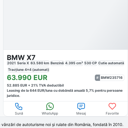
BMW X7
2021
Seria X
63.580
km
Benzină
4.395
cm³
530
CP
Cutie
automată
Tracțiune
4x4 (automat)
63.990
EUR
BMW235716
52.885
EUR +
21
% TVA deductibil
Leasing de la
644
EUR/luna
cu dobăndă
anuală
5,7
% pentru persoane
juridice.
Sună
WhatsApp
Mesaj
Favorite
 vânzări de autoturisme noi și rulate din România, fondată în
2010
.