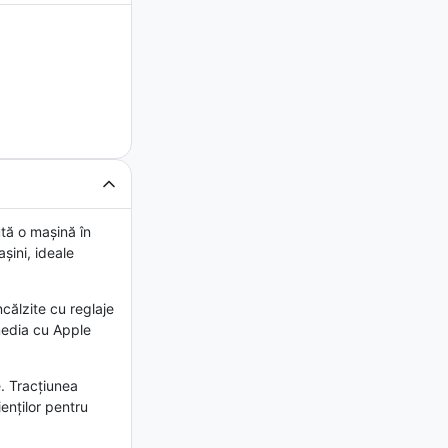
tă o mașină în
șini, ideale
călzite cu reglaje
media cu Apple
e. Tracțiunea
enților pentru