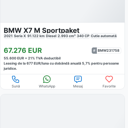
BMW X7 M Sportpaket
2021
Seria X
91.122
km
Diesel
2.993
cm³
340
CP
Cutie
automată
67.276
EUR
BMW231758
55.600
EUR +
21
% TVA deductibil
Leasing de la
677
EUR/luna
cu dobăndă
anuală
5,7
% pentru persoane
juridice.
Sună
WhatsApp
Mesaj
Favorite