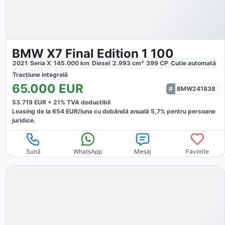
BMW X7 Final Edition 1 100
2021
Seria X
145.000
km
Diesel
2.993
cm³
399
CP
Cutie
automată
Tracțiune
integrală
65.000
EUR
BMW241838
53.719
EUR +
21
% TVA deductibil
Leasing de la
654
EUR/luna
cu dobăndă
anuală
5,7
% pentru persoane
juridice.
Sună
WhatsApp
Mesaj
Favorite