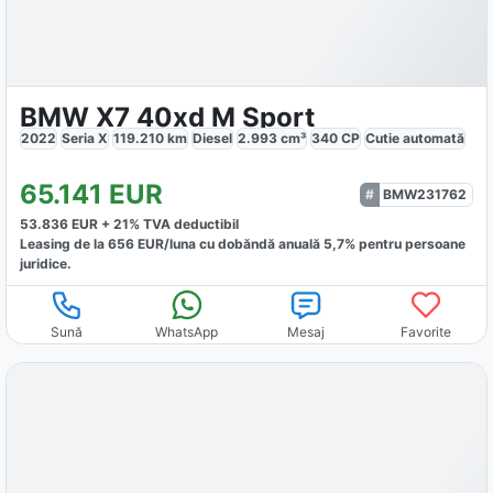
BMW X7 40xd M Sport
2022
Seria X
119.210
km
Diesel
2.993
cm³
340
CP
Cutie
automată
65.141
EUR
BMW231762
53.836
EUR +
21
% TVA deductibil
Leasing de la
656
EUR/luna
cu dobăndă
anuală
5,7
% pentru persoane
juridice.
Sună
WhatsApp
Mesaj
Favorite