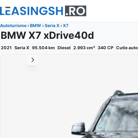
Autoturisme
›
BMW
›
Seria X
›
X7
BMW X7 xDrive40d
2021
Seria X
95.504
km
Diesel
2.993
cm³
340
CP
Cutie
aut