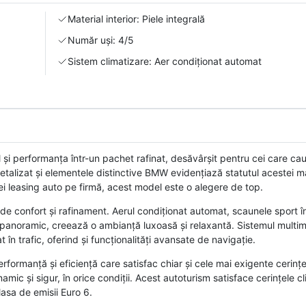
Material interior: Piele integrală
Număr uși: 4/5
Sistem climatizare: Aer condiționat automat
 performanța într-un pachet rafinat, desăvârșit pentru cei care cau
etalizat și elementele distinctive BMW evidențiază statutul acestei ma
ei leasing auto pe firmă, acest model este o alegere de top.
 de confort și rafinament. Aerul condiționat automat, scaunele sport în
ul panoramic, creează o ambianță luxoasă și relaxantă. Sistemul multi
în trafic, oferind și funcționalități avansate de navigație.
rformanță și eficiență care satisfac chiar și cele mai exigente cerinț
c și sigur, în orice condiții. Acest autoturism satisface cerințele cli
asa de emisii Euro 6.