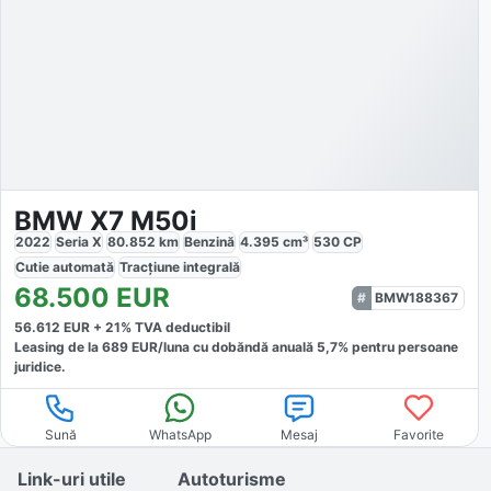
BMW X7 M50i
2022
Seria X
80.852
km
Benzină
4.395
cm³
530
CP
Cutie
automată
Tracțiune
integrală
68.500
EUR
BMW188367
56.612
EUR +
21
% TVA deductibil
Leasing de la
689
EUR/luna
cu dobăndă
anuală
5,7
% pentru persoane
juridice.
Sună
WhatsApp
Mesaj
Favorite
Link-uri utile
Autoturisme