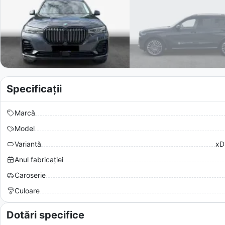
Specificații
Marcă
Model
Variantă
xD
Anul fabricației
Caroserie
Culoare
Dotări specifice