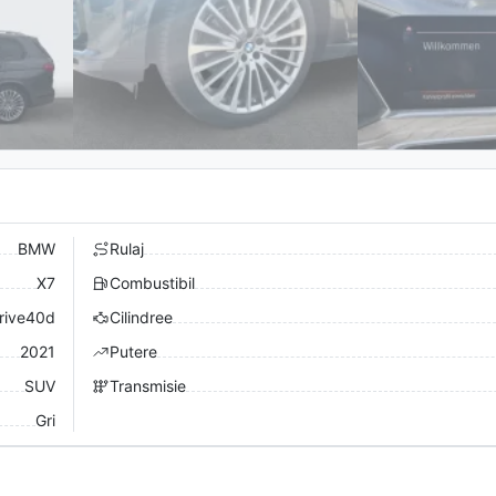
BMW
Rulaj
X7
Combustibil
rive40d
Cilindree
2021
Putere
SUV
Transmisie
Gri