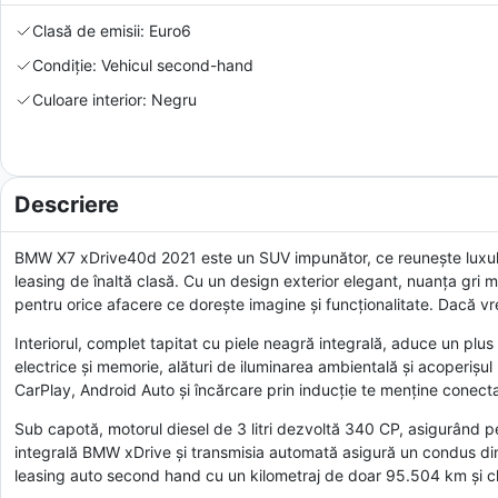
Clasă de emisii: Euro6
Condiție: Vehicul second-hand
Culoare interior: Negru
Descriere
BMW X7 xDrive40d 2021 este un SUV impunător, ce reunește luxul și
leasing de înaltă clasă. Cu un design exterior elegant, nuanța gri m
pentru orice afacere ce dorește imagine și funcționalitate. Dacă vr
Interiorul, complet tapitat cu piele neagră integrală, aduce un plus
electrice și memorie, alături de iluminarea ambientală și acoperiș
CarPlay, Android Auto și încărcare prin inducție te menține conectat 
Sub capotă, motorul diesel de 3 litri dezvoltă 340 CP, asigurând pe
integrală BMW xDrive și transmisia automată asigură un condus dinami
leasing auto second hand cu un kilometraj de doar 95.504 km și cl