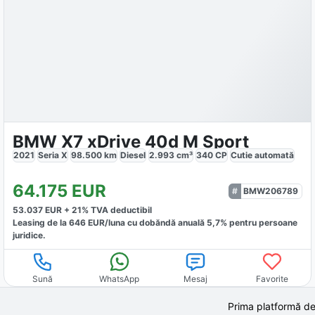
BMW X7 xDrive 40d M Sport
2021
Seria X
98.500
km
Diesel
2.993
cm³
340
CP
Cutie
automată
64.175
EUR
BMW206789
53.037
EUR +
21
% TVA deductibil
Leasing de la
646
EUR/luna
cu dobăndă
anuală
5,7
% pentru persoane
juridice.
Sună
WhatsApp
Mesaj
Favorite
Prima platformă de