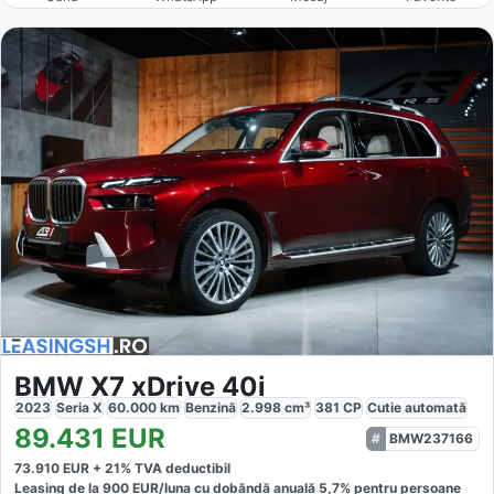
BMW X7 xDrive 40i
2023
Seria X
60.000
km
Benzină
2.998
cm³
381
CP
Cutie
automată
89.431
EUR
BMW237166
73.910
EUR +
21
% TVA deductibil
Leasing de la
900
EUR/luna
cu dobăndă
anuală
5,7
% pentru persoane