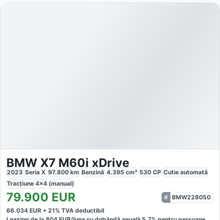
BMW X7 M60i xDrive
2023
Seria X
97.800
km
Benzină
4.395
cm³
530
CP
Cutie
automată
Tracțiune
4x4 (manual)
79.900
EUR
BMW228050
66.034
EUR +
21
% TVA deductibil
Leasing de la
804
EUR/luna
cu dobăndă
anuală
5,7
% pentru persoane