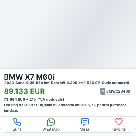
BMW X7 M60i
2023
Seria X
36.850
km
Benzină
4.395
cm³
530
CP
Cutie
automată
89.133
EUR
BMW228439
73.664
EUR +
21
% TVA deductibil
Leasing de la
897
EUR/luna
cu dobăndă
anuală
5,7
% pentru persoane
juridice.
Sună
WhatsApp
Mesaj
Favorite