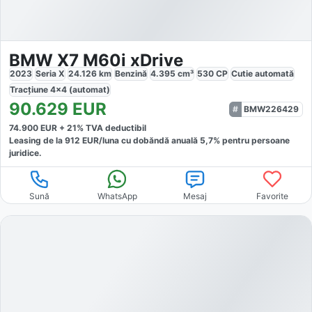
BMW X7 M60i xDrive
2023
Seria X
24.126
km
Benzină
4.395
cm³
530
CP
Cutie
automată
Tracțiune
4x4 (automat)
90.629
EUR
BMW226429
74.900
EUR +
21
% TVA deductibil
Leasing de la
912
EUR/luna
cu dobăndă
anuală
5,7
% pentru persoane
juridice.
Sună
WhatsApp
Mesaj
Favorite