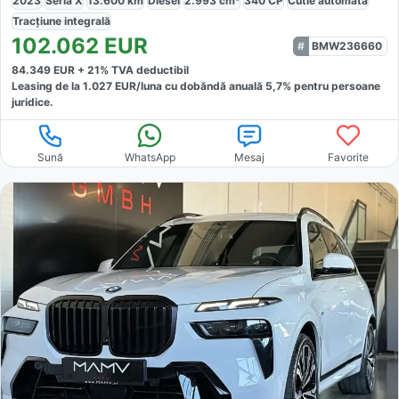
2023
Seria X
13.600
km
Diesel
2.993
cm³
340
CP
Cutie
automată
Tracțiune
integrală
102.062
EUR
BMW236660
84.349
EUR +
21
% TVA deductibil
Leasing de la
1.027
EUR/luna
cu dobăndă
anuală
5,7
% pentru persoane
juridice.
Sună
WhatsApp
Mesaj
Favorite