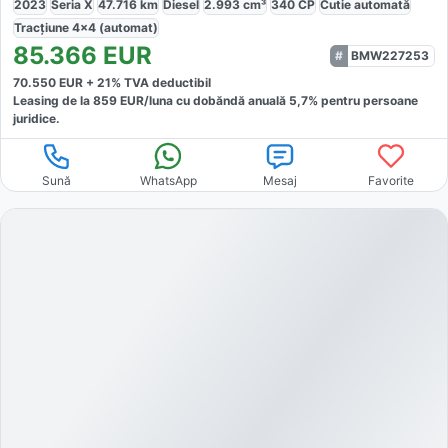
2023
Seria X
47.716
km
Diesel
2.993
cm³
340
CP
Cutie
automată
Tracțiune
4x4 (automat)
85.366
EUR
BMW227253
70.550
EUR +
21
% TVA deductibil
Leasing de la
859
EUR/luna
cu dobăndă
anuală
5,7
% pentru persoane
juridice.
Sună
WhatsApp
Mesaj
Favorite