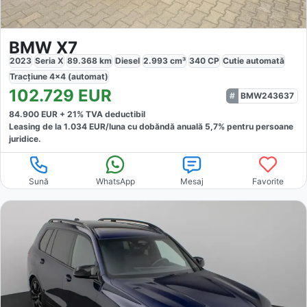
BMW X7
2023
Seria X
89.368
km
Diesel
2.993
cm³
340
CP
Cutie
automată
Tracțiune
4x4 (automat)
102.729
EUR
BMW243637
84.900
EUR +
21
% TVA deductibil
Leasing de la
1.034
EUR/luna
cu dobăndă
anuală
5,7
% pentru persoane
juridice.
Sună
WhatsApp
Mesaj
Favorite