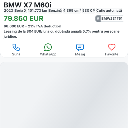
BMW X7 M60i
2023
Seria X
101.773
km
Benzină
4.395
cm³
530
CP
Cutie
automată
79.860
EUR
BMW231761
66.000
EUR +
21
% TVA deductibil
Leasing de la
804
EUR/luna
cu dobăndă
anuală
5,7
% pentru persoane
juridice.
Sună
WhatsApp
Mesaj
Favorite