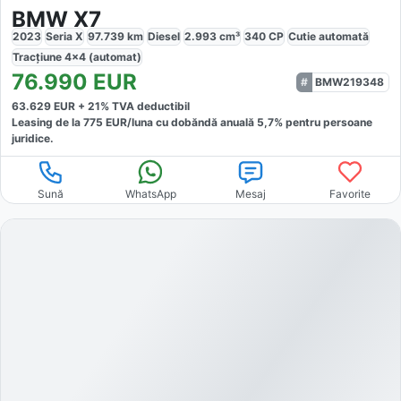
BMW X7
2023
Seria X
97.739
km
Diesel
2.993
cm³
340
CP
Cutie
automată
Tracțiune
4x4 (automat)
76.990
EUR
BMW219348
63.629
EUR +
21
% TVA deductibil
Leasing de la
775
EUR/luna
cu dobăndă
anuală
5,7
% pentru persoane
juridice.
Sună
WhatsApp
Mesaj
Favorite