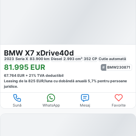
BMW X7 xDrive40d
2023
Seria X
83.900
km
Diesel
2.993
cm³
352
CP
Cutie
automată
81.995
EUR
BMW230871
67.764
EUR +
21
% TVA deductibil
Leasing de la
825
EUR/luna
cu dobăndă
anuală
5,7
% pentru persoane
juridice.
Sună
WhatsApp
Mesaj
Favorite