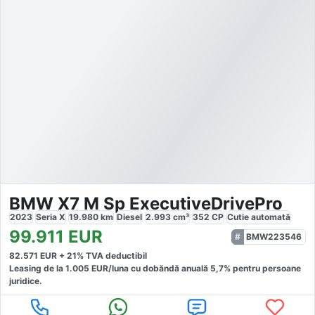
BMW X7 M Sp ExecutiveDrivePro
2023
Seria X
19.980
km
Diesel
2.993
cm³
352
CP
Cutie
automată
99.911
EUR
BMW223546
82.571
EUR +
21
% TVA deductibil
Leasing de la
1.005
EUR/luna
cu dobăndă
anuală
5,7
% pentru persoane
juridice.