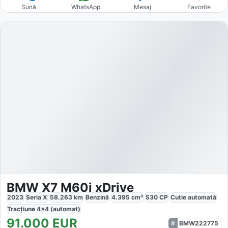
Sună
WhatsApp
Mesaj
Favorite
BMW X7 M60i xDrive
2023
Seria X
58.263
km
Benzină
4.395
cm³
530
CP
Cutie
automată
Tracțiune
4x4 (automat)
91.000
EUR
BMW222775