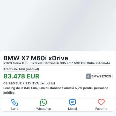
BMW X7 M60i xDrive
2023
Seria X
85.626
km
Benzină
4.395
cm³
530
CP
Cutie
automată
Tracțiune
4x4 (manual)
83.478
EUR
BMW217929
68.990
EUR +
21
% TVA deductibil
Leasing de la
840
EUR/luna
cu dobăndă
anuală
5,7
% pentru persoane
juridice.
Sună
WhatsApp
Mesaj
Favorite