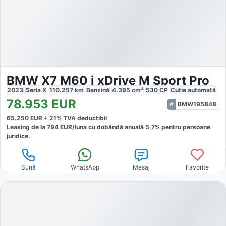
BMW X7 M60 i xDrive M Sport Pro
2023
Seria X
110.257
km
Benzină
4.395
cm³
530
CP
Cutie
automată
78.953
EUR
BMW195848
65.250
EUR +
21
% TVA deductibil
Leasing de la
794
EUR/luna
cu dobăndă
anuală
5,7
% pentru persoane
juridice.
Sună
WhatsApp
Mesaj
Favorite