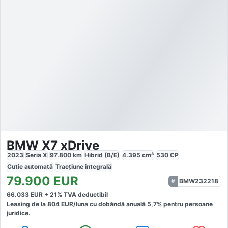
BMW X7 xDrive
2023
Seria X
97.800
km
Hibrid (B/E)
4.395
cm³
530
CP
Cutie
automată
Tracțiune
integrală
79.900
EUR
BMW232218
66.033
EUR +
21
% TVA deductibil
Leasing de la
804
EUR/luna
cu dobăndă
anuală
5,7
% pentru persoane
juridice.