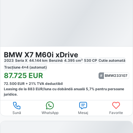
BMW X7 M60i xDrive
2023
Seria X
44.144
km
Benzină
4.395
cm³
530
CP
Cutie
automată
Tracțiune
4x4 (automat)
87.725
EUR
BMW233107
72.500
EUR +
21
% TVA deductibil
Leasing de la
883
EUR/luna
cu dobăndă
anuală
5,7
% pentru persoane
juridice.
Sună
WhatsApp
Mesaj
Favorite