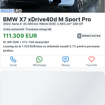
BMW X7 xDrive40d M Sport Pro
2023
Seria X
35.000
km
Hibrid (D/E)
2.993
cm³
340
CP
Cutie
automată
Tracțiune
integrală
111.309
EUR
BMW236268
91.991
EUR +
21
% TVA deductibil
Leasing de la
1.120
EUR/luna
cu dobăndă
anuală
5,7
% pentru persoane
juridice.
Sună
WhatsApp
Mesaj
Favorite