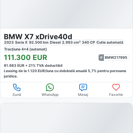
BMW X7 xDrive40d
2023
Seria X
92.500
km
Diesel
2.993
cm³
340
CP
Cutie
automată
Tracțiune
4x4 (automat)
111.300
EUR
BMW217995
91.983
EUR +
21
% TVA deductibil
Leasing de la
1.120
EUR/luna
cu dobăndă
anuală
5,7
% pentru persoane
juridice.
Sună
WhatsApp
Mesaj
Favorite