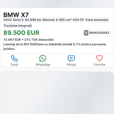
BMW X7
2023
Seria X
83.809
km
Benzină
4.395
cm³
530
CP
Cutie
automată
Tracțiune
integrală
89.500
EUR
BMW205693
73.967
EUR +
21
% TVA deductibil
Leasing de la
901
EUR/luna
cu dobăndă
anuală
5,7
% pentru persoane
juridice.
Sună
WhatsApp
Mesaj
Favorite