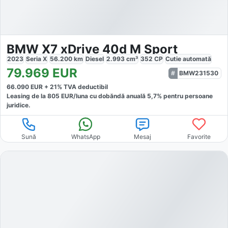
BMW X7 xDrive 40d M Sport
2023
Seria X
56.200
km
Diesel
2.993
cm³
352
CP
Cutie
automată
79.969
EUR
BMW231530
66.090
EUR +
21
% TVA deductibil
Leasing de la
805
EUR/luna
cu dobăndă
anuală
5,7
% pentru persoane
juridice.
Sună
WhatsApp
Mesaj
Favorite