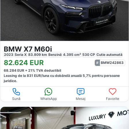
BMW X7 M60i
2023
Seria X
83.809
km
Benzină
4.395
cm³
530
CP
Cutie
automată
82.624
EUR
BMW242863
68.284
EUR +
21
% TVA deductibil
Leasing de la
831
EUR/luna
cu dobăndă
anuală
5,7
% pentru persoane
juridice.
Sună
WhatsApp
Mesaj
Favorite