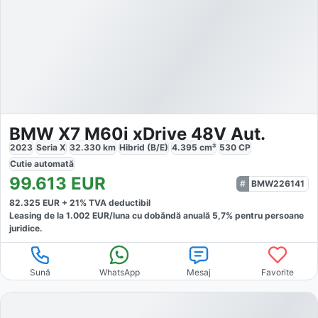
BMW X7 M60i xDrive 48V Aut.
2023
Seria X
32.330
km
Hibrid (B/E)
4.395
cm³
530
CP
Cutie
automată
99.613
EUR
BMW226141
82.325
EUR +
21
% TVA deductibil
Leasing de la
1.002
EUR/luna
cu dobăndă
anuală
5,7
% pentru persoane
juridice.
Sună
WhatsApp
Mesaj
Favorite