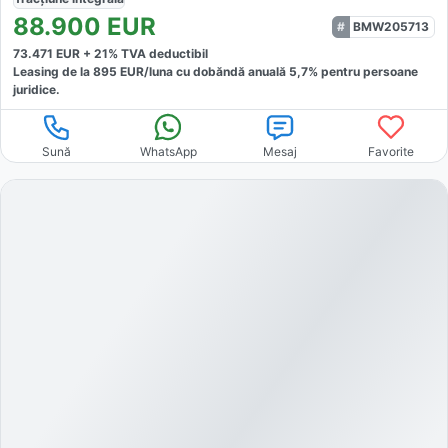
88.900
EUR
BMW205713
73.471
EUR +
21
% TVA deductibil
Leasing de la
895
EUR/luna
cu dobăndă
anuală
5,7
% pentru persoane
juridice.
Sună
WhatsApp
Mesaj
Favorite