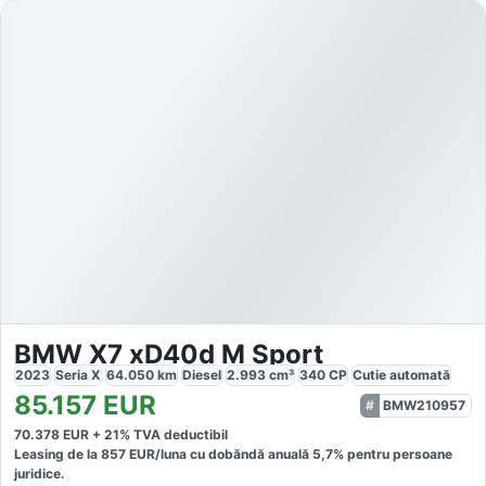
BMW X7 xD40d M Sport
2023
Seria X
64.050
km
Diesel
2.993
cm³
340
CP
Cutie
automată
85.157
EUR
BMW210957
70.378
EUR +
21
% TVA deductibil
Leasing de la
857
EUR/luna
cu dobăndă
anuală
5,7
% pentru persoane
juridice.