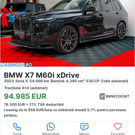
BMW X7 M60i xDrive
2023
Seria X
54.000
km
Benzină
4.395
cm³
530
CP
Cutie
automată
Tracțiune
4x4 (automat)
94.985
EUR
BMW239387
78.500
EUR +
21
% TVA deductibil
Leasing de la
956
EUR/luna
cu dobăndă
anuală
5,7
% pentru persoane
juridice.
Sună
WhatsApp
Mesaj
Favorite