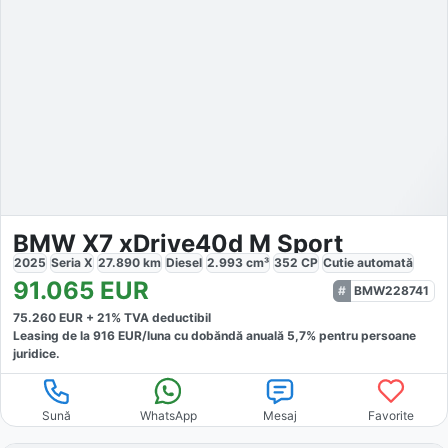
BMW X7 xDrive40d M Sport
2025
Seria X
27.890
km
Diesel
2.993
cm³
352
CP
Cutie
automată
91.065
EUR
BMW228741
75.260
EUR +
21
% TVA deductibil
Leasing de la
916
EUR/luna
cu dobăndă
anuală
5,7
% pentru persoane
juridice.
Sună
WhatsApp
Mesaj
Favorite