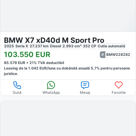
BMW X7 xD40d M Sport Pro
2025
Seria X
27.237
km
Diesel
2.993
cm³
352
CP
Cutie
automată
103.550
EUR
BMW228282
85.579
EUR +
21
% TVA deductibil
Leasing de la
1.042
EUR/luna
cu dobăndă
anuală
5,7
% pentru persoane
juridice.
Sună
WhatsApp
Mesaj
Favorite