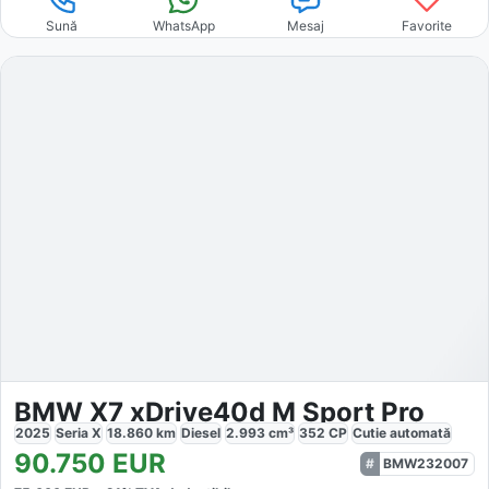
Sună
WhatsApp
Mesaj
Favorite
BMW X7 xDrive40d M Sport Pro
2025
Seria X
18.860
km
Diesel
2.993
cm³
352
CP
Cutie
automată
90.750
EUR
BMW232007