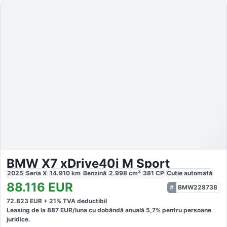
BMW X7 xDrive40i M Sport
2025
Seria X
14.910
km
Benzină
2.998
cm³
381
CP
Cutie
automată
88.116
EUR
BMW228738
72.823
EUR +
21
% TVA deductibil
Leasing de la
887
EUR/luna
cu dobăndă
anuală
5,7
% pentru persoane
juridice.