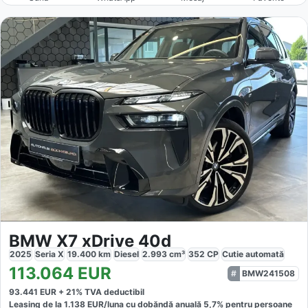
BMW X7 xDrive 40d
2025
Seria X
19.400
km
Diesel
2.993
cm³
352
CP
Cutie
automată
113.064
EUR
BMW241508
93.441
EUR +
21
% TVA deductibil
Leasing de la
1.138
EUR/luna
cu dobăndă
anuală
5,7
% pentru persoane