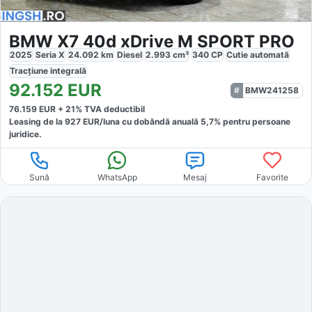
BMW X7 40d xDrive M SPORT PRO
2025
Seria X
24.092
km
Diesel
2.993
cm³
340
CP
Cutie
automată
Tracțiune
integrală
92.152
EUR
BMW241258
76.159
EUR +
21
% TVA deductibil
Leasing de la
927
EUR/luna
cu dobăndă
anuală
5,7
% pentru persoane
juridice.
Sună
WhatsApp
Mesaj
Favorite