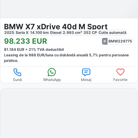
BMW X7 xDrive 40d M Sport
2025
Seria X
14.100
km
Diesel
2.993
cm³
352
CP
Cutie
automată
98.233
EUR
BMW229775
81.184
EUR +
21
% TVA deductibil
Leasing de la
988
EUR/luna
cu dobăndă
anuală
5,7
% pentru persoane
juridice.
Sună
WhatsApp
Mesaj
Favorite