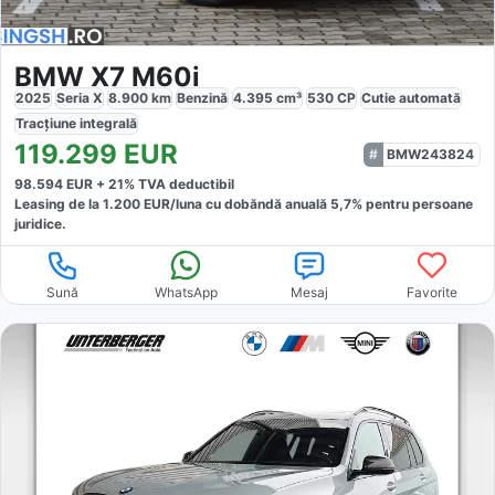
BMW X7 M60i
2025
Seria X
8.900
km
Benzină
4.395
cm³
530
CP
Cutie
automată
Tracțiune
integrală
119.299
EUR
BMW243824
98.594
EUR +
21
% TVA deductibil
Leasing de la
1.200
EUR/luna
cu dobăndă
anuală
5,7
% pentru persoane
juridice.
Sună
WhatsApp
Mesaj
Favorite