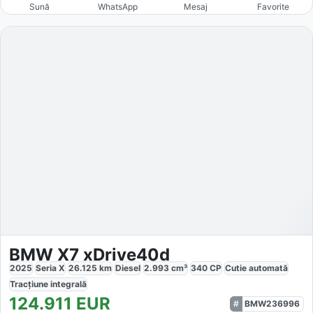
Sună
WhatsApp
Mesaj
Favorite
BMW X7 xDrive40d
2025
Seria X
26.125
km
Diesel
2.993
cm³
340
CP
Cutie
automată
Tracțiune
integrală
124.911
EUR
BMW236996