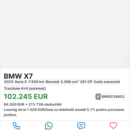
BMW X7
2025
Seria X
7.500
km
Benzină
2.998
cm³
381
CP
Cutie
automată
Tracțiune
4x4 (automat)
102.245
EUR
BMW238803
84.500
EUR +
21
% TVA deductibil
Leasing de la
1.029
EUR/luna
cu dobăndă
anuală
5,7
% pentru persoane
juridice.