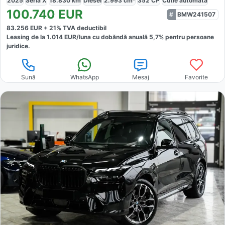
2025
Seria X
18.830
km
Diesel
2.993
cm³
352
CP
Cutie
automată
100.740
EUR
BMW241507
83.256
EUR +
21
% TVA deductibil
Leasing de la
1.014
EUR/luna
cu dobăndă
anuală
5,7
% pentru persoane
juridice.
Sună
WhatsApp
Mesaj
Favorite