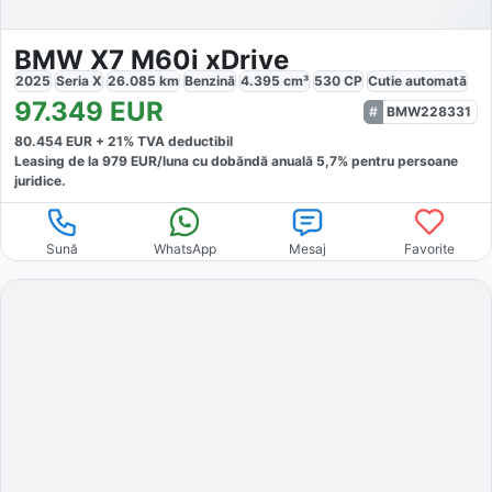
BMW X7 M60i xDrive
2025
Seria X
26.085
km
Benzină
4.395
cm³
530
CP
Cutie
automată
97.349
EUR
BMW228331
80.454
EUR +
21
% TVA deductibil
Leasing de la
979
EUR/luna
cu dobăndă
anuală
5,7
% pentru persoane
juridice.
Sună
WhatsApp
Mesaj
Favorite