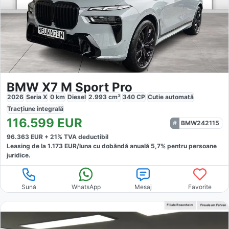
BMW X7 M Sport Pro
2026
Seria X
0
km
Diesel
2.993
cm³
340
CP
Cutie
automată
Tracțiune
integrală
116.599
EUR
BMW242115
96.363
EUR +
21
% TVA deductibil
Leasing de la
1.173
EUR/luna
cu dobăndă
anuală
5,7
% pentru persoane
juridice.
Sună
WhatsApp
Mesaj
Favorite