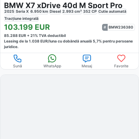
BMW X7 xDrive 40d M Sport Pro
2025
Seria X
6.950
km
Diesel
2.993
cm³
352
CP
Cutie
automată
Tracțiune
integrală
103.199
EUR
BMW236380
85.288
EUR +
21
% TVA deductibil
Leasing de la
1.038
EUR/luna
cu dobăndă
anuală
5,7
% pentru persoane
juridice.
Sună
WhatsApp
Mesaj
Favorite