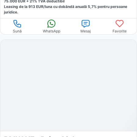
75.000
EUR +
21
% TVA deductibil
Leasing de la
913
EUR/luna
cu dobăndă
anuală
5,7
% pentru persoane
juridice.
Sună
WhatsApp
Mesaj
Favorite