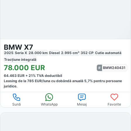
BMW X7
2025
Seria X
28.000
km
Diesel
2.995
cm³
352
CP
Cutie
automată
Tracțiune
integrală
78.000
EUR
BMW240431
64.463
EUR +
21
% TVA deductibil
Leasing de la
785
EUR/luna
cu dobăndă
anuală
5,7
% pentru persoane
juridice.
Sună
WhatsApp
Mesaj
Favorite