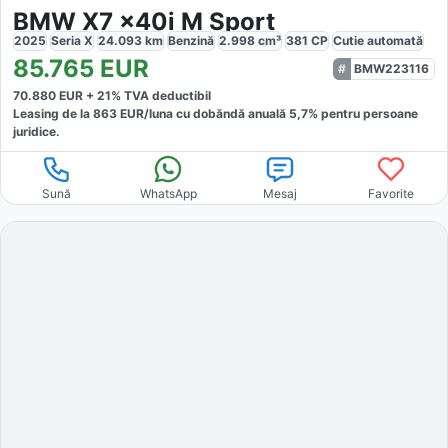
BMW X7 x40i M Sport
2025
Seria X
24.093
km
Benzină
2.998
cm³
381
CP
Cutie
automată
85.765
EUR
BMW223116
70.880
EUR +
21
% TVA deductibil
Leasing de la
863
EUR/luna
cu dobăndă
anuală
5,7
% pentru persoane
juridice.
Sună
WhatsApp
Mesaj
Favorite