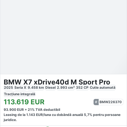
BMW X7 xDrive40d M Sport Pro
2025
Seria X
9.458
km
Diesel
2.993
cm³
352
CP
Cutie
automată
Tracțiune
integrală
113.619
EUR
BMW226370
93.900
EUR +
21
% TVA deductibil
Leasing de la
1.143
EUR/luna
cu dobăndă
anuală
5,7
% pentru persoane
juridice.