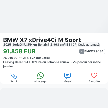
BMW X7 xDrive40i M Sport
2025
Seria X
7.859
km
Benzină
2.998
cm³
381
CP
Cutie
automată
91.858
EUR
BMW229484
75.916
EUR +
21
% TVA deductibil
Leasing de la
924
EUR/luna
cu dobăndă
anuală
5,7
% pentru persoane
juridice.
Sună
WhatsApp
Mesaj
Favorite