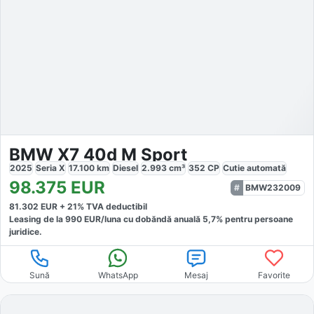
BMW X7 40d M Sport
2025
Seria X
17.100
km
Diesel
2.993
cm³
352
CP
Cutie
automată
98.375
EUR
BMW232009
81.302
EUR +
21
% TVA deductibil
Leasing de la
990
EUR/luna
cu dobăndă
anuală
5,7
% pentru persoane
juridice.
Sună
WhatsApp
Mesaj
Favorite