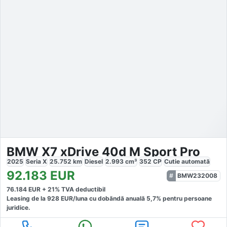
BMW X7 xDrive 40d M Sport Pro
2025
Seria X
25.752
km
Diesel
2.993
cm³
352
CP
Cutie
automată
92.183
EUR
BMW232008
76.184
EUR +
21
% TVA deductibil
Leasing de la
928
EUR/luna
cu dobăndă
anuală
5,7
% pentru persoane
juridice.