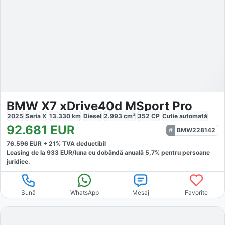
BMW X7 xDrive40d MSport Pro
2025
Seria X
13.330
km
Diesel
2.993
cm³
352
CP
Cutie
automată
92.681
EUR
BMW228142
76.596
EUR +
21
% TVA deductibil
Leasing de la
933
EUR/luna
cu dobăndă
anuală
5,7
% pentru persoane
juridice.
Sună
WhatsApp
Mesaj
Favorite