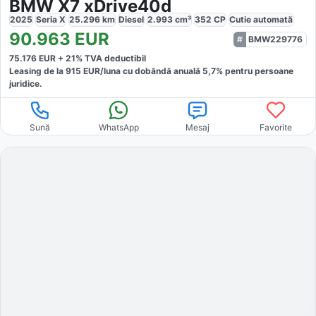
BMW X7 xDrive40d
2025
Seria X
25.296
km
Diesel
2.993
cm³
352
CP
Cutie
automată
90.963
EUR
BMW229776
75.176
EUR +
21
% TVA deductibil
Leasing de la
915
EUR/luna
cu dobăndă
anuală
5,7
% pentru persoane
juridice.
Sună
WhatsApp
Mesaj
Favorite