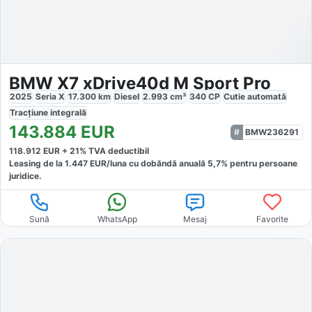
BMW X7 xDrive40d M Sport Pro
2025
Seria X
17.300
km
Diesel
2.993
cm³
340
CP
Cutie
automată
Tracțiune
integrală
143.884
EUR
BMW236291
118.912
EUR +
21
% TVA deductibil
Leasing de la
1.447
EUR/luna
cu dobăndă
anuală
5,7
% pentru persoane
juridice.
Sună
WhatsApp
Mesaj
Favorite