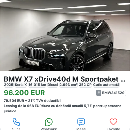
BMW X7 xDrive40d M Sportpaket 7-Sitzer
2025
Seria X
16.015
km
Diesel
2.993
cm³
352
CP
Cutie
automată
96.200
EUR
BMW241529
79.504
EUR +
21
% TVA deductibil
Leasing de la
968
EUR/luna
cu dobăndă
anuală
5,7
% pentru persoane
juridice.
Sună
WhatsApp
Mesaj
Favorite