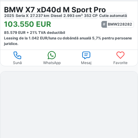
BMW X7 xD40d M Sport Pro
2025
Seria X
27.237
km
Diesel
2.993
cm³
352
CP
Cutie
automată
103.550
EUR
BMW228282
85.579
EUR +
21
% TVA deductibil
Leasing de la
1.042
EUR/luna
cu dobăndă
anuală
5,7
% pentru persoane
juridice.
Sună
WhatsApp
Mesaj
Favorite