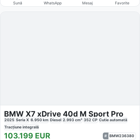
Sună
WhatsApp
Mesaj
Favorite
BMW X7 xDrive 40d M Sport Pro
2025
Seria X
6.950
km
Diesel
2.993
cm³
352
CP
Cutie
automată
Tracțiune
integrală
103.199
EUR
BMW236380