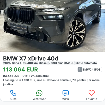
BMW X7 xDrive 40d
2025
Seria X
19.400
km
Diesel
2.993
cm³
352
CP
Cutie
automată
113.064
EUR
BMW241508
93.441
EUR +
21
% TVA deductibil
Leasing de la
1.138
EUR/luna
cu dobăndă
anuală
5,7
% pentru persoane
juridice.
Sună
WhatsApp
Mesaj
Favorite