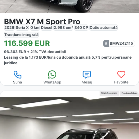
BMW X7 M Sport Pro
2026
Seria X
0
km
Diesel
2.993
cm³
340
CP
Cutie
automată
Tracțiune
integrală
116.599
EUR
BMW242115
96.363
EUR +
21
% TVA deductibil
Leasing de la
1.173
EUR/luna
cu dobăndă
anuală
5,7
% pentru persoane
juridice.
Sună
WhatsApp
Mesaj
Favorite