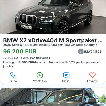
BMW X7 xDrive40d M Sportpaket 7-Sitzer
2025
Seria X
16.015
km
Diesel
2.993
cm³
352
CP
Cutie
automată
96.200
EUR
BMW241529
79.504
EUR +
21
% TVA deductibil
Leasing de la
968
EUR/luna
cu dobăndă
anuală
5,7
% pentru persoane
juridice.
Sună
WhatsApp
Mesaj
Favorite