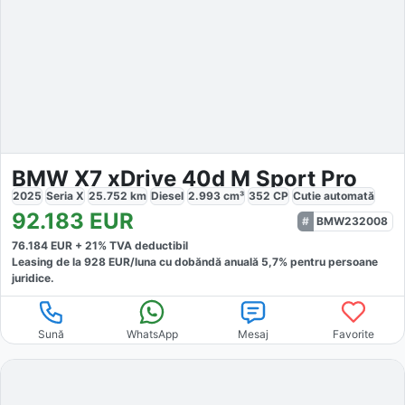
BMW X7 xDrive 40d M Sport Pro
2025
Seria X
25.752
km
Diesel
2.993
cm³
352
CP
Cutie
automată
92.183
EUR
BMW232008
76.184
EUR +
21
% TVA deductibil
Leasing de la
928
EUR/luna
cu dobăndă
anuală
5,7
% pentru persoane
juridice.
Sună
WhatsApp
Mesaj
Favorite