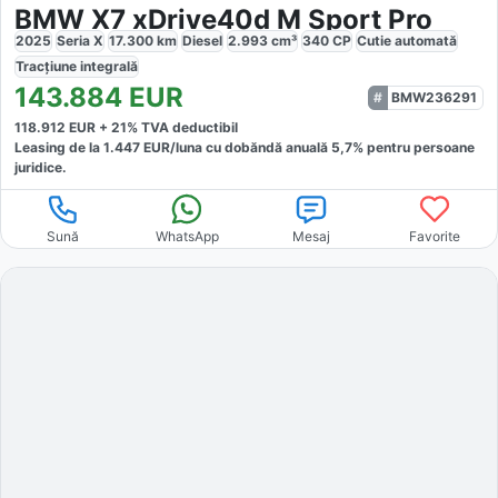
BMW X7 xDrive40d M Sport Pro
2025
Seria X
17.300
km
Diesel
2.993
cm³
340
CP
Cutie
automată
Tracțiune
integrală
143.884
EUR
BMW236291
118.912
EUR +
21
% TVA deductibil
Leasing de la
1.447
EUR/luna
cu dobăndă
anuală
5,7
% pentru persoane
juridice.
Sună
WhatsApp
Mesaj
Favorite