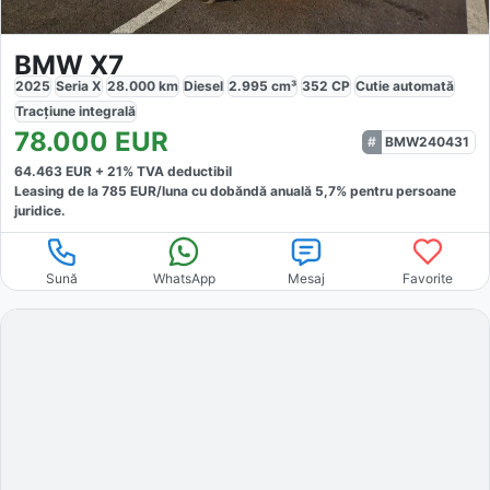
BMW X7
2025
Seria X
28.000
km
Diesel
2.995
cm³
352
CP
Cutie
automată
Tracțiune
integrală
78.000
EUR
BMW240431
64.463
EUR +
21
% TVA deductibil
Leasing de la
785
EUR/luna
cu dobăndă
anuală
5,7
% pentru persoane
juridice.
Sună
WhatsApp
Mesaj
Favorite