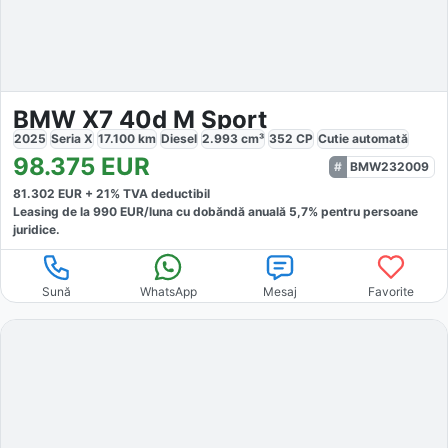
BMW X7 40d M Sport
2025
Seria X
17.100
km
Diesel
2.993
cm³
352
CP
Cutie
automată
98.375
EUR
BMW232009
81.302
EUR +
21
% TVA deductibil
Leasing de la
990
EUR/luna
cu dobăndă
anuală
5,7
% pentru persoane
juridice.
Sună
WhatsApp
Mesaj
Favorite