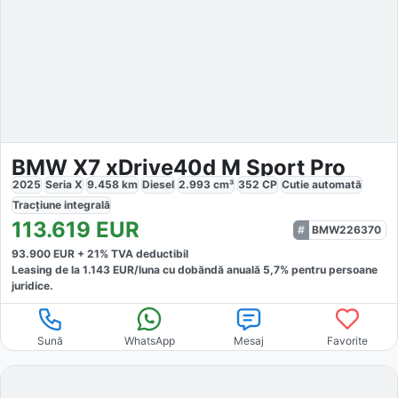
BMW X7 xDrive40d M Sport Pro
2025
Seria X
9.458
km
Diesel
2.993
cm³
352
CP
Cutie
automată
Tracțiune
integrală
113.619
EUR
BMW226370
93.900
EUR +
21
% TVA deductibil
Leasing de la
1.143
EUR/luna
cu dobăndă
anuală
5,7
% pentru persoane
juridice.
Sună
WhatsApp
Mesaj
Favorite