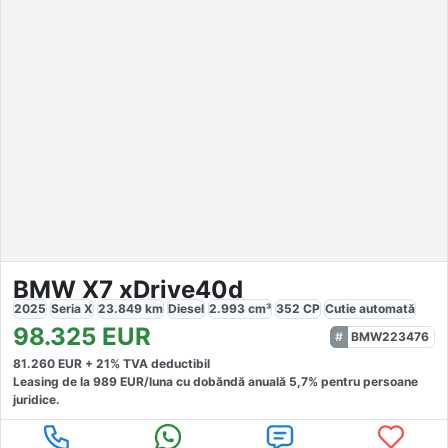
BMW X7 xDrive40d
2025
Seria X
23.849
km
Diesel
2.993
cm³
352
CP
Cutie
automată
98.325
EUR
BMW223476
81.260
EUR +
21
% TVA deductibil
Leasing de la
989
EUR/luna
cu dobăndă
anuală
5,7
% pentru persoane
juridice.