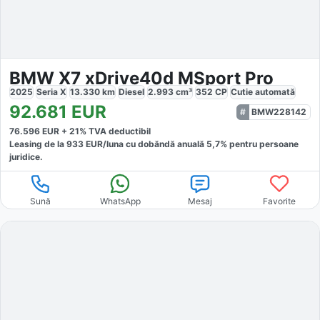
BMW X7 xDrive40d MSport Pro
2025
Seria X
13.330
km
Diesel
2.993
cm³
352
CP
Cutie
automată
92.681
EUR
BMW228142
76.596
EUR +
21
% TVA deductibil
Leasing de la
933
EUR/luna
cu dobăndă
anuală
5,7
% pentru persoane
juridice.
Sună
WhatsApp
Mesaj
Favorite