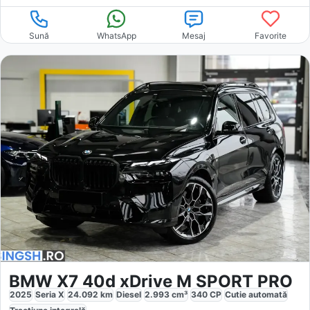
Sună
WhatsApp
Mesaj
Favorite
BMW X7 40d xDrive M SPORT PRO
2025
Seria X
24.092
km
Diesel
2.993
cm³
340
CP
Cutie
automată