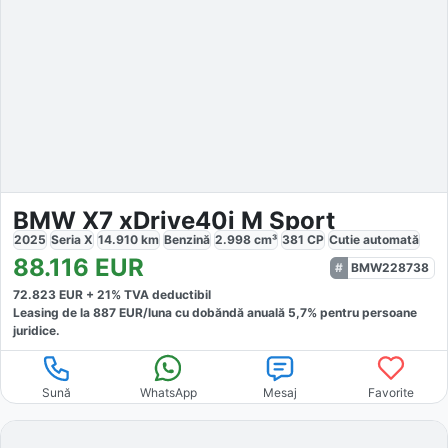
BMW X7 xDrive40i M Sport
2025
Seria X
14.910
km
Benzină
2.998
cm³
381
CP
Cutie
automată
88.116
EUR
BMW228738
72.823
EUR +
21
% TVA deductibil
Leasing de la
887
EUR/luna
cu dobăndă
anuală
5,7
% pentru persoane
juridice.
Sună
WhatsApp
Mesaj
Favorite