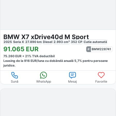
BMW X7 xDrive40d M Sport
2025
Seria X
27.890
km
Diesel
2.993
cm³
352
CP
Cutie
automată
91.065
EUR
BMW228741
75.260
EUR +
21
% TVA deductibil
Leasing de la
916
EUR/luna
cu dobăndă
anuală
5,7
% pentru persoane
juridice.
Sună
WhatsApp
Mesaj
Favorite