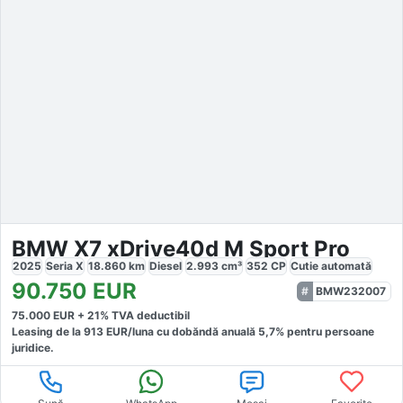
BMW X7 xDrive40d M Sport Pro
2025
Seria X
18.860
km
Diesel
2.993
cm³
352
CP
Cutie
automată
90.750
EUR
BMW232007
75.000
EUR +
21
% TVA deductibil
Leasing de la
913
EUR/luna
cu dobăndă
anuală
5,7
% pentru persoane
juridice.