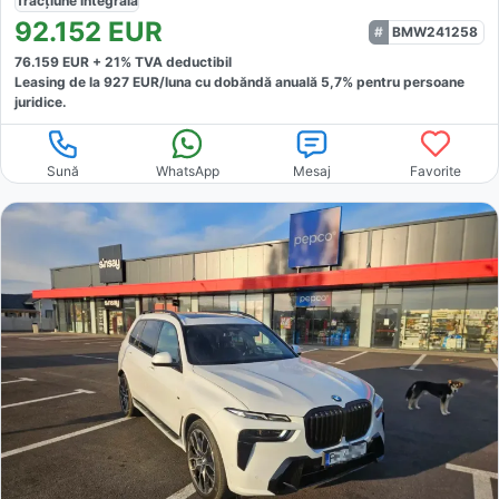
Tracțiune
integrală
92.152
EUR
BMW241258
76.159
EUR +
21
% TVA deductibil
Leasing de la
927
EUR/luna
cu dobăndă
anuală
5,7
% pentru persoane
juridice.
Sună
WhatsApp
Mesaj
Favorite