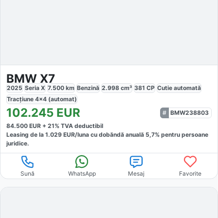
BMW X7
2025
Seria X
7.500
km
Benzină
2.998
cm³
381
CP
Cutie
automată
Tracțiune
4x4 (automat)
102.245
EUR
BMW238803
84.500
EUR +
21
% TVA deductibil
Leasing de la
1.029
EUR/luna
cu dobăndă
anuală
5,7
% pentru persoane
juridice.
Sună
WhatsApp
Mesaj
Favorite