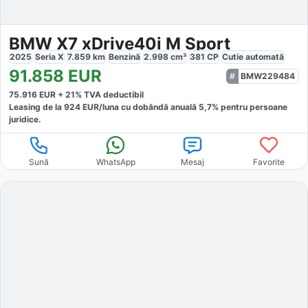
BMW X7 xDrive40i M Sport
2025
Seria X
7.859
km
Benzină
2.998
cm³
381
CP
Cutie
automată
91.858
EUR
BMW229484
75.916
EUR +
21
% TVA deductibil
Leasing de la
924
EUR/luna
cu dobăndă
anuală
5,7
% pentru persoane
juridice.
Sună
WhatsApp
Mesaj
Favorite