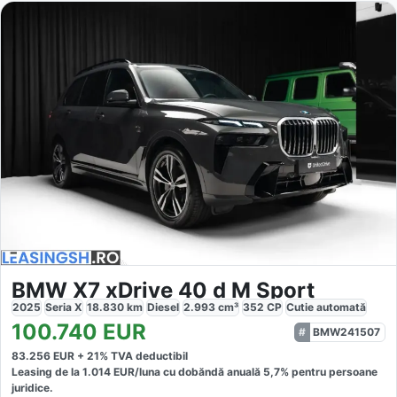
BMW X7 xDrive 40 d M Sport
2025
Seria X
18.830
km
Diesel
2.993
cm³
352
CP
Cutie
automată
100.740
EUR
BMW241507
83.256
EUR +
21
% TVA deductibil
Leasing de la
1.014
EUR/luna
cu dobăndă
anuală
5,7
% pentru persoane
juridice.