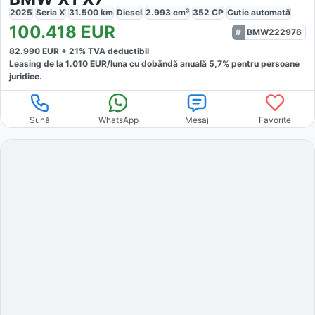
2025
Seria X
31.500
km
Diesel
2.993
cm³
352
CP
Cutie
automată
100.418
EUR
BMW222976
82.990
EUR +
21
% TVA deductibil
Leasing de la
1.010
EUR/luna
cu dobăndă
anuală
5,7
% pentru persoane
juridice.
Sună
WhatsApp
Mesaj
Favorite