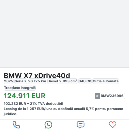
BMW X7 xDrive40d
2025
Seria X
26.125
km
Diesel
2.993
cm³
340
CP
Cutie
automată
Tracțiune
integrală
124.911
EUR
BMW236996
103.232
EUR +
21
% TVA deductibil
Leasing de la
1.257
EUR/luna
cu dobăndă
anuală
5,7
% pentru persoane
juridice.