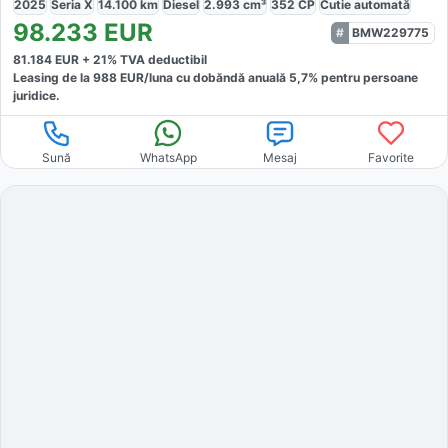
2025
Seria X
14.100
km
Diesel
2.993
cm³
352
CP
Cutie
automată
98.233
EUR
BMW229775
81.184
EUR +
21
% TVA deductibil
Leasing de la
988
EUR/luna
cu dobăndă
anuală
5,7
% pentru persoane
juridice.
Sună
WhatsApp
Mesaj
Favorite