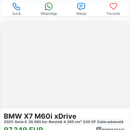
Sună
WhatsApp
Mesaj
Favorite
BMW X7 M60i xDrive
2025
Seria X
26.085
km
Benzină
4.395
cm³
530
CP
Cutie
automată
97.349
EUR
BMW228331