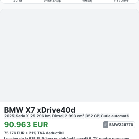
Sună
WhatsApp
Mesaj
Favorite
BMW X7 xDrive40d
2025
Seria X
25.296
km
Diesel
2.993
cm³
352
CP
Cutie
automată
90.963
EUR
BMW229776
75.176
EUR +
21
% TVA deductibil
Leasing de la
915
EUR/luna
cu dobăndă
anuală
5,7
% pentru persoane