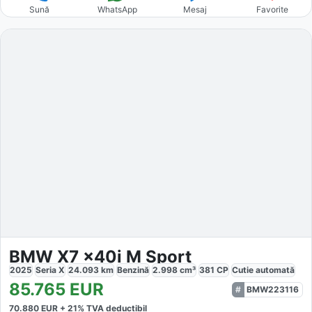
Sună
WhatsApp
Mesaj
Favorite
BMW X7 x40i M Sport
2025
Seria X
24.093
km
Benzină
2.998
cm³
381
CP
Cutie
automată
85.765
EUR
BMW223116
70.880
EUR +
21
% TVA deductibil