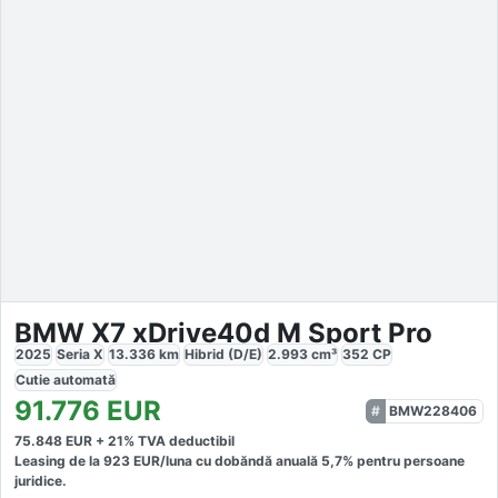
BMW X7 xDrive40d M Sport Pro
2025
Seria X
13.336
km
Hibrid (D/E)
2.993
cm³
352
CP
Cutie
automată
91.776
EUR
BMW228406
75.848
EUR +
21
% TVA deductibil
Leasing de la
923
EUR/luna
cu dobăndă
anuală
5,7
% pentru persoane
juridice.