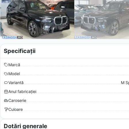
Specificații
Marcă
Model
Variantă
M Sp
Anul fabricației
Caroserie
Culoare
Dotări generale