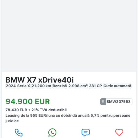
BMW X7 xDrive40i
2024
Seria X
21.200
km
Benzină
2.998
cm³
381
CP
Cutie
automată
94.900
EUR
BMW207558
78.430
EUR +
21
% TVA deductibil
Leasing de la
955
EUR/luna
cu dobăndă
anuală
5,7
% pentru persoane
juridice.