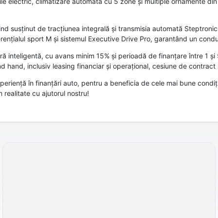
le electric, climatizare automată cu 5 zone și multiple ornamente din 
 susținut de tracțiunea integrală și transmisia automată Steptronic 
ențialul sport M și sistemul Executive Drive Pro, garantând un condus
ă inteligentă, cu avans minim 15% și perioadă de finanțare între 1 și 
nd hand, inclusiv leasing financiar și operațional, cesiune de contract
riență în finanțări auto, pentru a beneficia de cele mai bune condiții
realitate cu ajutorul nostru!