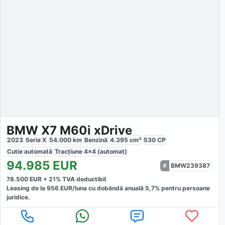
BMW X7 M60i xDrive
2023
Seria X
54.000
km
Benzină
4.395
cm³
530
CP
Cutie
automată
Tracțiune
4x4 (automat)
94.985
EUR
BMW239387
78.500
EUR +
21
% TVA deductibil
Leasing de la
956
EUR/luna
cu dobăndă
anuală
5,7
% pentru persoane
juridice.