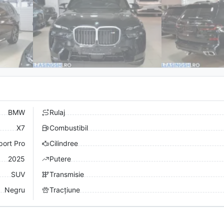
BMW
Rulaj
X7
Combustibil
ort Pro
Cilindree
2025
Putere
SUV
Transmisie
Negru
Tracțiune