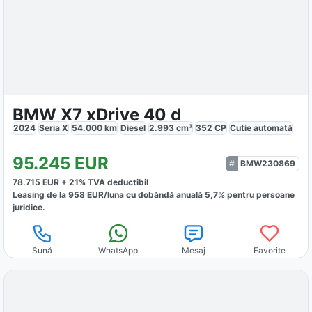
BMW X7 xDrive 40 d
2024
Seria X
54.000
km
Diesel
2.993
cm³
352
CP
Cutie
automată
95.245
EUR
BMW230869
78.715
EUR +
21
% TVA deductibil
Leasing de la
958
EUR/luna
cu dobăndă
anuală
5,7
% pentru persoane
juridice.
Sună
WhatsApp
Mesaj
Favorite