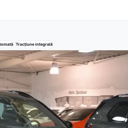
tomată
Tracțiune
integrală