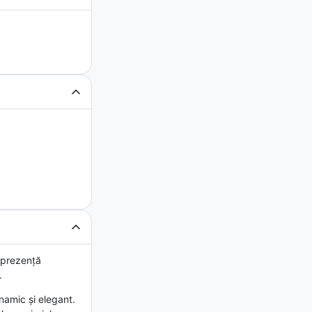
 prezență
.
namic și elegant.