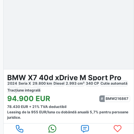
BMW X7 40d xDrive M Sport Pro
2024
Seria X
29.800
km
Diesel
2.993
cm³
340
CP
Cutie
automată
Tracțiune
integrală
94.900
EUR
BMW216867
78.430
EUR +
21
% TVA deductibil
Leasing de la
955
EUR/luna
cu dobăndă
anuală
5,7
% pentru persoane
juridice.