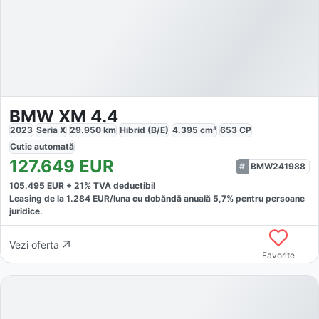
BMW XM 4.4
2023
Seria X
29.950
km
Hibrid (B/E)
4.395
cm³
653
CP
Cutie
automată
127.649
EUR
BMW241988
105.495
EUR +
21
% TVA deductibil
Leasing de la
1.284
EUR/luna
cu dobăndă
anuală
5,7
% pentru persoane
juridice.
Vezi oferta
Favorite