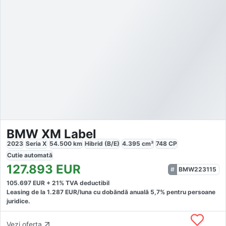
BMW XM Label
2023
Seria X
54.500
km
Hibrid (B/E)
4.395
cm³
748
CP
Cutie
automată
127.893
EUR
BMW223115
105.697
EUR +
21
% TVA deductibil
Leasing de la
1.287
EUR/luna
cu dobăndă
anuală
5,7
% pentru persoane
juridice.
Vezi oferta