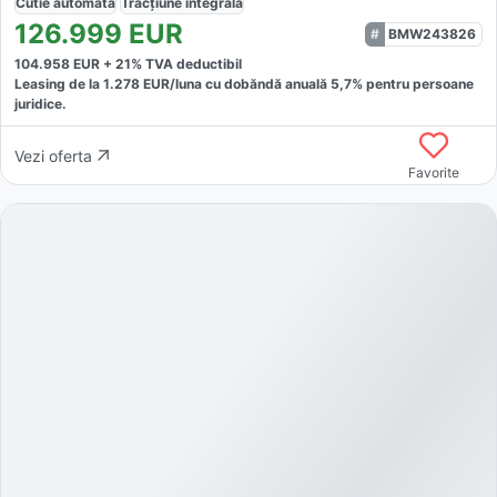
Cutie
automată
Tracțiune
integrală
126.999
EUR
BMW243826
104.958
EUR +
21
% TVA deductibil
Leasing de la
1.278
EUR/luna
cu dobăndă
anuală
5,7
% pentru persoane
juridice.
Vezi oferta
Favorite