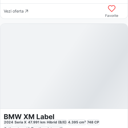
Vezi oferta
Favorite
BMW XM Label
2024
Seria X
47.991
km
Hibrid (B/E)
4.395
cm³
748
CP