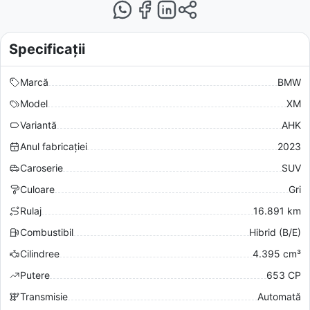
Specificații
Marcă
BMW
Model
XM
Variantă
AHK
Anul fabricației
2023
Caroserie
SUV
Culoare
Gri
Rulaj
16.891 km
Combustibil
Hibrid (B/E)
Cilindree
4.395 cm³
Putere
653 CP
Transmisie
Automată