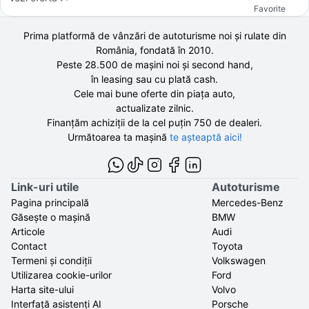
Favorite
Prima platformă de vânzări de autoturisme noi și rulate din
România, fondată în
2010
.
Peste 28.500 de
mașini noi și second hand,
în leasing sau cu plată cash.
Cele mai bune oferte din piața auto,
actualizate zilnic.
Finanțăm achiziții de la
cel puțin 750 de
dealeri.
Următoarea ta mașină
te așteaptă aici!
Link-uri utile
Autoturisme
Pagina principală
Mercedes-Benz
Găsește o mașină
BMW
Articole
Audi
Contact
Toyota
Termeni și condiții
Volkswagen
Utilizarea cookie-urilor
Ford
Harta site-ului
Volvo
Interfață asistenți AI
Porsche