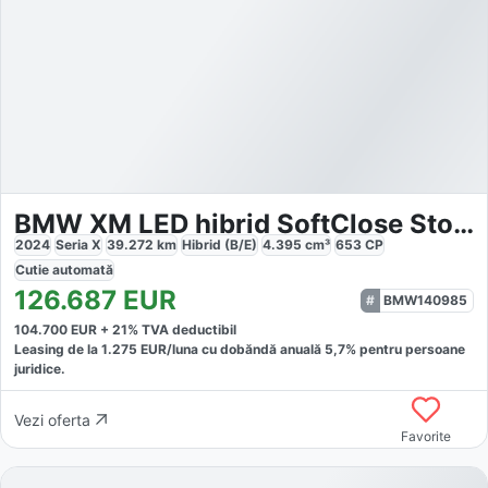
BMW XM LED hibrid SoftClose Stop Go
2024
Seria X
39.272
km
Hibrid (B/E)
4.395
cm³
653
CP
Cutie
automată
126.687
EUR
BMW140985
104.700
EUR +
21
% TVA deductibil
Leasing de la
1.275
EUR/luna
cu dobăndă
anuală
5,7
% pentru persoane
juridice.
Vezi oferta
Favorite