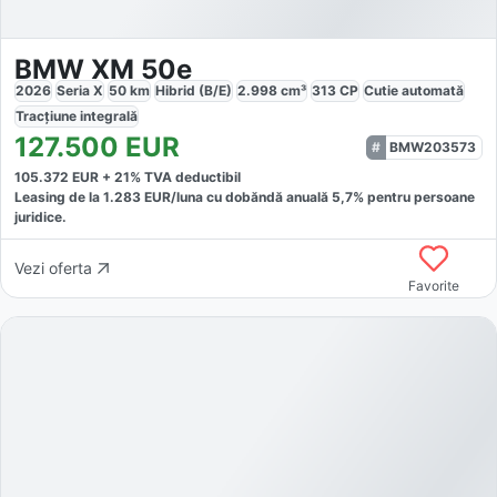
BMW XM 50e
2026
Seria X
50
km
Hibrid (B/E)
2.998
cm³
313
CP
Cutie
automată
Tracțiune
integrală
127.500
EUR
BMW203573
105.372
EUR +
21
% TVA deductibil
Leasing de la
1.283
EUR/luna
cu dobăndă
anuală
5,7
% pentru persoane
juridice.
Vezi oferta
Favorite