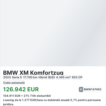
BMW XM Komfortzug
2023
Seria X
17.700
km
Hibrid (B/E)
4.395
cm³
653
CP
Cutie
automată
126.942
EUR
BMW147492
104.911
EUR +
21
% TVA deductibil
Leasing de la
1.277
EUR/luna
cu dobăndă
anuală
5,7
% pentru persoane
juridice.