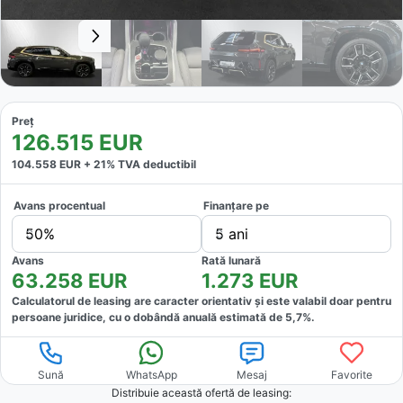
Preț
126.515
EUR
104.558
EUR +
21
% TVA deductibil
Avans procentual
Finanțare pe
50%
5 ani
Avans
Rată lunară
63.258
EUR
1.273
EUR
Calculatorul de leasing are caracter orientativ și este valabil doar pentru
persoane juridice, cu o dobândă anuală estimată de
5,7
%.
Sună
WhatsApp
Mesaj
Favorite
Distribuie această ofertă
de leasing
: