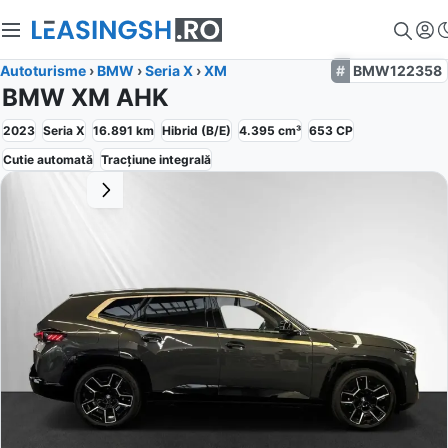
Autoturisme
›
BMW
›
Seria X
›
XM
BMW122358
BMW XM AHK
2023
Seria X
16.891
km
Hibrid (B/E)
4.395
cm³
653
CP
Cutie
automată
Tracțiune
integrală