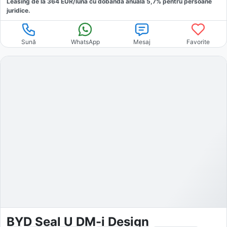
Leasing de la
364
EUR/luna
cu dobăndă
anuală
5,7
% pentru persoane
juridice.
Sună
WhatsApp
Mesaj
Favorite
BYD Seal U DM-i Design