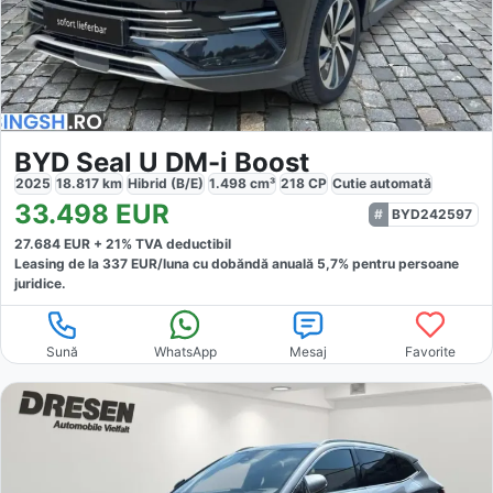
BYD Seal U DM-i Boost
2025
18.817
km
Hibrid (B/E)
1.498
cm³
218
CP
Cutie
automată
33.498
EUR
BYD242597
27.684
EUR +
21
% TVA deductibil
Leasing de la
337
EUR/luna
cu dobăndă
anuală
5,7
% pentru persoane
juridice.
Sună
WhatsApp
Mesaj
Favorite