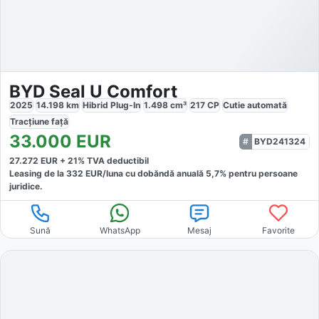
BYD Seal U Comfort
2025
14.198
km
Hibrid Plug-In
1.498
cm³
217
CP
Cutie
automată
Tracțiune
față
33.000
EUR
BYD241324
27.272
EUR +
21
% TVA deductibil
Leasing de la
332
EUR/luna
cu dobăndă
anuală
5,7
% pentru persoane
juridice.
Sună
WhatsApp
Mesaj
Favorite