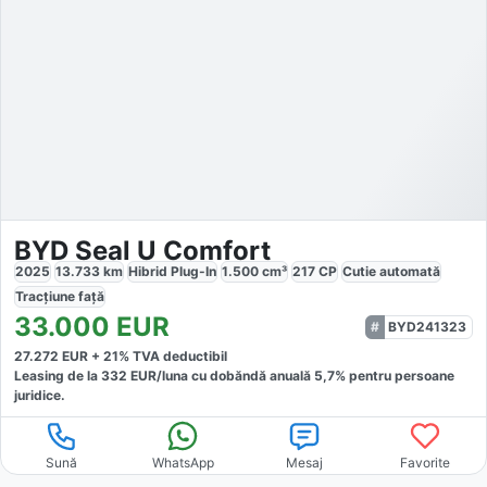
BYD Seal U Comfort
2025
13.733
km
Hibrid Plug-In
1.500
cm³
217
CP
Cutie
automată
Tracțiune
față
33.000
EUR
BYD241323
27.272
EUR +
21
% TVA deductibil
Leasing de la
332
EUR/luna
cu dobăndă
anuală
5,7
% pentru persoane
juridice.
Sună
WhatsApp
Mesaj
Favorite