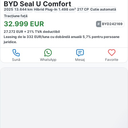
BYD Seal U Comfort
2025
13.644
km
Hibrid Plug-In
1.498
cm³
217
CP
Cutie
automată
Tracțiune
față
32.999
EUR
BYD242169
27.272
EUR +
21
% TVA deductibil
Leasing de la
332
EUR/luna
cu dobăndă
anuală
5,7
% pentru persoane
juridice.
Sună
WhatsApp
Mesaj
Favorite