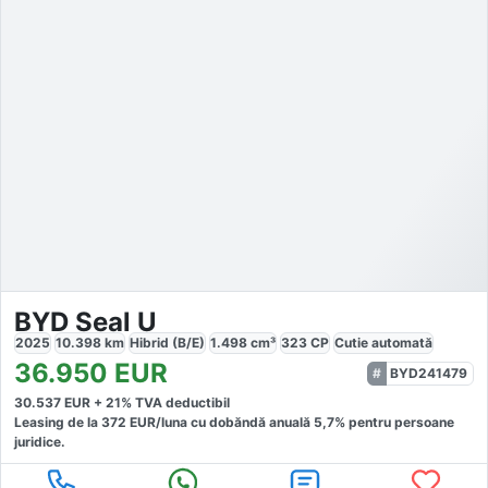
BYD Seal U
2025
10.398
km
Hibrid (B/E)
1.498
cm³
323
CP
Cutie
automată
36.950
EUR
BYD241479
30.537
EUR +
21
% TVA deductibil
Leasing de la
372
EUR/luna
cu dobăndă
anuală
5,7
% pentru persoane
juridice.