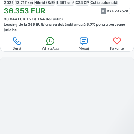
2025
13.717
km
Hibrid (B/E)
1.497
cm³
324
CP
Cutie
automată
36.353
EUR
BYD237578
30.044
EUR +
21
% TVA deductibil
Leasing de la
366
EUR/luna
cu dobăndă
anuală
5,7
% pentru persoane
juridice.
Sună
WhatsApp
Mesaj
Favorite