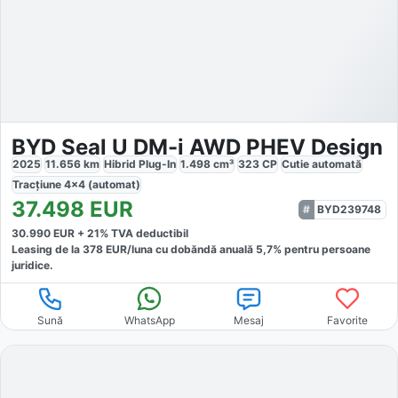
BYD Seal U DM-i AWD PHEV Design
2025
11.656
km
Hibrid Plug-In
1.498
cm³
323
CP
Cutie
automată
Tracțiune
4x4 (automat)
37.498
EUR
BYD239748
30.990
EUR +
21
% TVA deductibil
Leasing de la
378
EUR/luna
cu dobăndă
anuală
5,7
% pentru persoane
juridice.
Sună
WhatsApp
Mesaj
Favorite