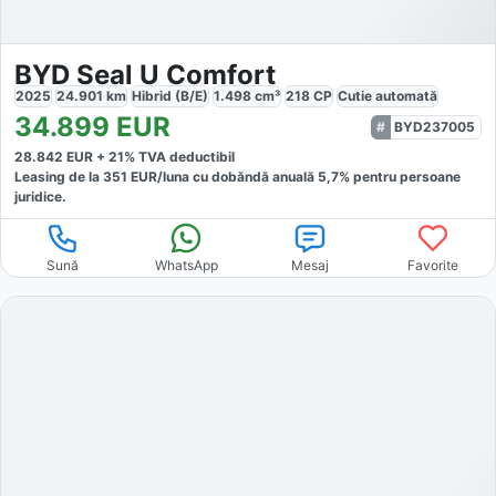
BYD Seal U Comfort
2025
24.901
km
Hibrid (B/E)
1.498
cm³
218
CP
Cutie
automată
34.899
EUR
BYD237005
28.842
EUR +
21
% TVA deductibil
Leasing de la
351
EUR/luna
cu dobăndă
anuală
5,7
% pentru persoane
juridice.
Sună
WhatsApp
Mesaj
Favorite