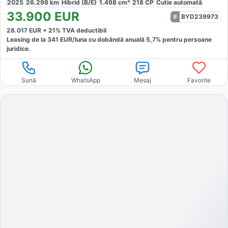
2025
26.298
km
Hibrid (B/E)
1.498
cm³
218
CP
Cutie
automată
33.900
EUR
BYD239973
28.017
EUR +
21
% TVA deductibil
Leasing de la
341
EUR/luna
cu dobăndă
anuală
5,7
% pentru persoane
juridice.
Sună
WhatsApp
Mesaj
Favorite