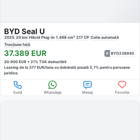
BYD Seal U
2025
20
km
Hibrid Plug-In
1.498
cm³
217
CP
Cutie
automată
Tracțiune
față
37.389
EUR
BYD238940
30.900
EUR +
21
% TVA deductibil
Leasing de la
377
EUR/luna
cu dobăndă
anuală
5,7
% pentru persoane
juridice.
Sună
WhatsApp
Mesaj
Favorite