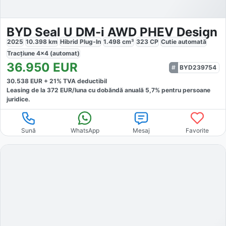
BYD Seal U DM-i AWD PHEV Design
2025
10.398
km
Hibrid Plug-In
1.498
cm³
323
CP
Cutie
automată
Tracțiune
4x4 (automat)
36.950
EUR
BYD239754
30.538
EUR +
21
% TVA deductibil
Leasing de la
372
EUR/luna
cu dobăndă
anuală
5,7
% pentru persoane
juridice.
Sună
WhatsApp
Mesaj
Favorite