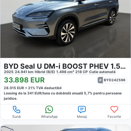
BYD Seal U DM-i BOOST PHEV 1.5 160KW NAVI KLIMA SITZ
2025
24.941
km
Hibrid (B/E)
1.498
cm³
218
CP
Cutie
automată
33.898
EUR
BYD242596
28.015
EUR +
21
% TVA deductibil
Leasing de la
341
EUR/luna
cu dobăndă
anuală
5,7
% pentru persoane
juridice.
Sună
WhatsApp
Mesaj
Favorite