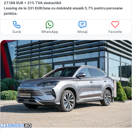
27.188
EUR +
21
% TVA deductibil
Leasing de la
331
EUR/luna
cu dobăndă
anuală
5,7
% pentru persoane
juridice.
Sună
WhatsApp
Mesaj
Favorite