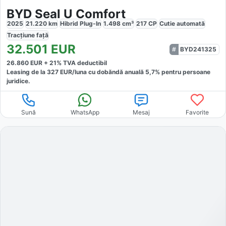
BYD Seal U Comfort
2025
21.220
km
Hibrid Plug-In
1.498
cm³
217
CP
Cutie
automată
Tracțiune
față
32.501
EUR
BYD241325
26.860
EUR +
21
% TVA deductibil
Leasing de la
327
EUR/luna
cu dobăndă
anuală
5,7
% pentru persoane
juridice.
Sună
WhatsApp
Mesaj
Favorite