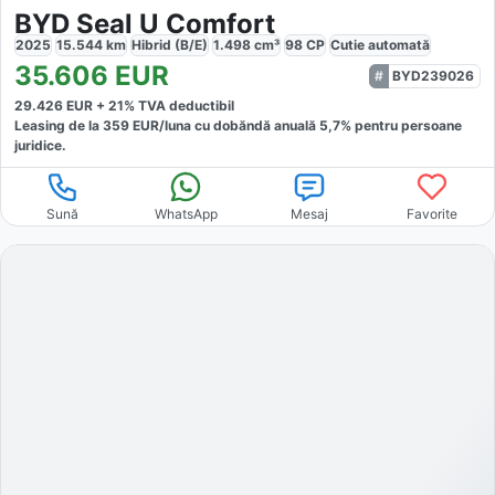
BYD Seal U Comfort
2025
15.544
km
Hibrid (B/E)
1.498
cm³
98
CP
Cutie
automată
35.606
EUR
BYD239026
29.426
EUR +
21
% TVA deductibil
Leasing de la
359
EUR/luna
cu dobăndă
anuală
5,7
% pentru persoane
juridice.
Sună
WhatsApp
Mesaj
Favorite