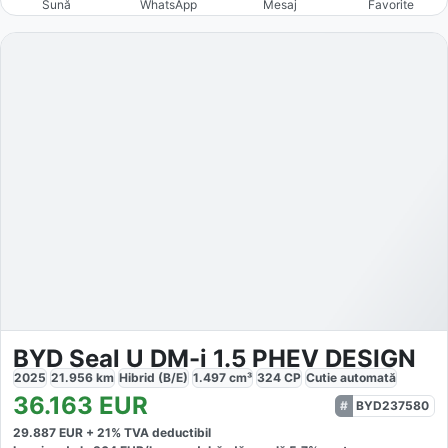
Sună
WhatsApp
Mesaj
Favorite
BYD Seal U DM-i 1.5 PHEV DESIGN
2025
21.956
km
Hibrid (B/E)
1.497
cm³
324
CP
Cutie
automată
36.163
EUR
BYD237580
29.887
EUR +
21
% TVA deductibil