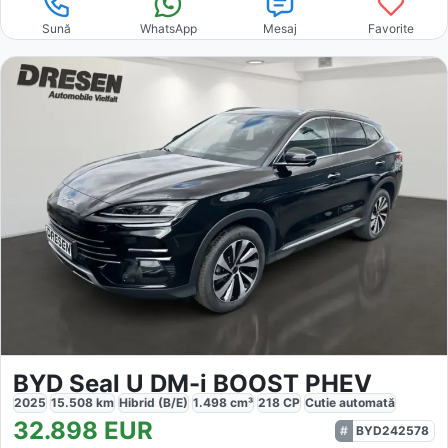
Sună
WhatsApp
Mesaj
Favorite
BYD Seal U DM-i BOOST PHEV
2025
15.508
km
Hibrid (B/E)
1.498
cm³
218
CP
Cutie
automată
32.898
EUR
BYD242578