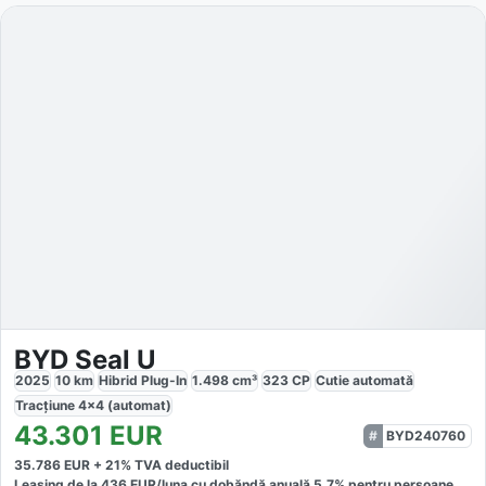
BYD Seal U
2025
10
km
Hibrid Plug-In
1.498
cm³
323
CP
Cutie
automată
Tracțiune
4x4 (automat)
43.301
EUR
BYD240760
35.786
EUR +
21
% TVA deductibil
Leasing de la
436
EUR/luna
cu dobăndă
anuală
5,7
% pentru persoane