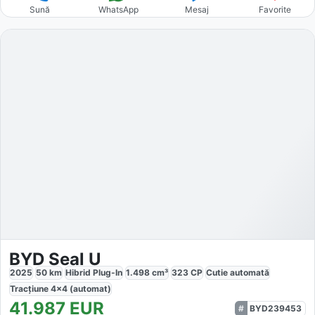
Sună
WhatsApp
Mesaj
Favorite
BYD Seal U
2025
50
km
Hibrid Plug-In
1.498
cm³
323
CP
Cutie
automată
Tracțiune
4x4 (automat)
41.987
EUR
BYD239453