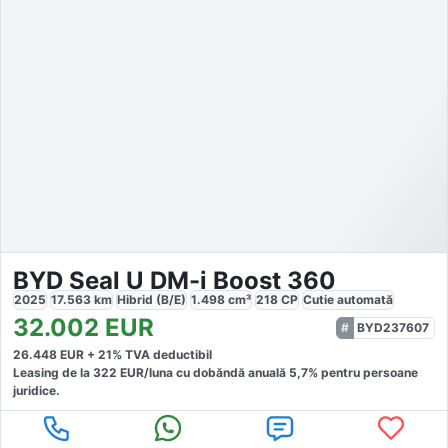
BYD Seal U DM-i Boost 360
2025
17.563
km
Hibrid (B/E)
1.498
cm³
218
CP
Cutie
automată
32.002
EUR
BYD237607
26.448
EUR +
21
% TVA deductibil
Leasing de la
322
EUR/luna
cu dobăndă
anuală
5,7
% pentru persoane
juridice.