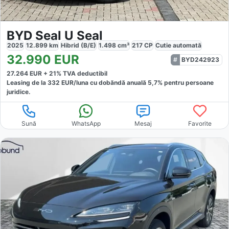
BYD Seal U Seal
2025
12.899
km
Hibrid (B/E)
1.498
cm³
217
CP
Cutie
automată
32.990
EUR
BYD242923
27.264
EUR +
21
% TVA deductibil
Leasing de la
332
EUR/luna
cu dobăndă
anuală
5,7
% pentru persoane
juridice.
Sună
WhatsApp
Mesaj
Favorite