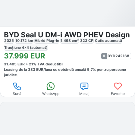
BYD Seal U DM-i AWD PHEV Design
2025
10.172
km
Hibrid Plug-In
1.498
cm³
323
CP
Cutie
automată
Tracțiune
4x4 (automat)
37.999
EUR
BYD242168
31.405
EUR +
21
% TVA deductibil
Leasing de la
383
EUR/luna
cu dobăndă
anuală
5,7
% pentru persoane
juridice.
Sună
WhatsApp
Mesaj
Favorite