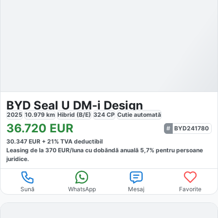
BYD Seal U DM-i Design
2025
10.979
km
Hibrid (B/E)
324
CP
Cutie
automată
36.720
EUR
BYD241780
30.347
EUR +
21
% TVA deductibil
Leasing de la
370
EUR/luna
cu dobăndă
anuală
5,7
% pentru persoane
juridice.
Sună
WhatsApp
Mesaj
Favorite