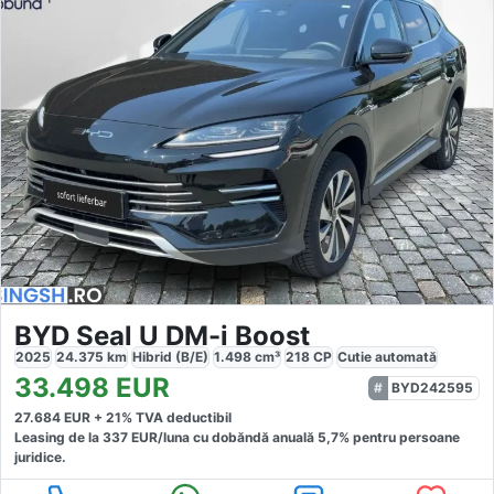
BYD Seal U DM-i Boost
2025
24.375
km
Hibrid (B/E)
1.498
cm³
218
CP
Cutie
automată
33.498
EUR
BYD242595
27.684
EUR +
21
% TVA deductibil
Leasing de la
337
EUR/luna
cu dobăndă
anuală
5,7
% pentru persoane
juridice.