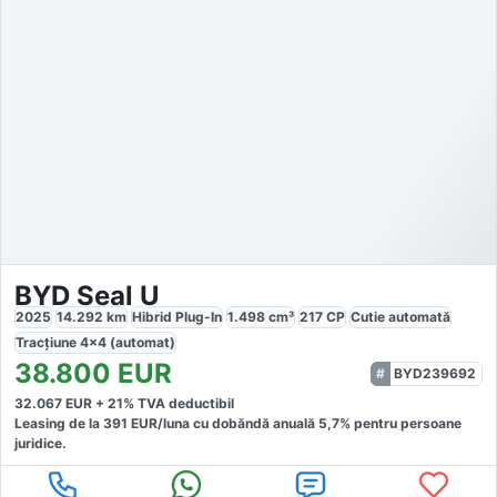
BYD Seal U
2025
14.292
km
Hibrid Plug-In
1.498
cm³
217
CP
Cutie
automată
Tracțiune
4x4 (automat)
38.800
EUR
BYD239692
32.067
EUR +
21
% TVA deductibil
Leasing de la
391
EUR/luna
cu dobăndă
anuală
5,7
% pentru persoane
juridice.