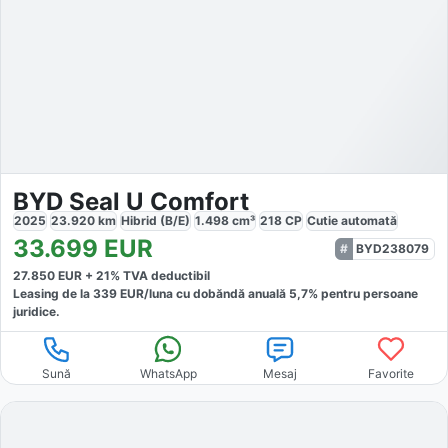
BYD Seal U Comfort
2025
23.920
km
Hibrid (B/E)
1.498
cm³
218
CP
Cutie
automată
33.699
EUR
BYD238079
27.850
EUR +
21
% TVA deductibil
Leasing de la
339
EUR/luna
cu dobăndă
anuală
5,7
% pentru persoane
juridice.
Sună
WhatsApp
Mesaj
Favorite