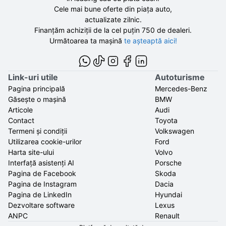
Cele mai bune oferte din piața auto,
actualizate zilnic.
Finanțăm achiziții de la
cel puțin 750 de
dealeri.
Următoarea ta mașină
te așteaptă aici!
Link-uri utile
Autoturisme
Pagina principală
Mercedes-Benz
Găsește o mașină
BMW
Articole
Audi
Contact
Toyota
Termeni și condiții
Volkswagen
Utilizarea cookie-urilor
Ford
Harta site-ului
Volvo
Interfață asistenți AI
Porsche
Pagina de Facebook
Skoda
Pagina de Instagram
Dacia
Pagina de LinkedIn
Hyundai
Dezvoltare software
Lexus
ANPC
Renault