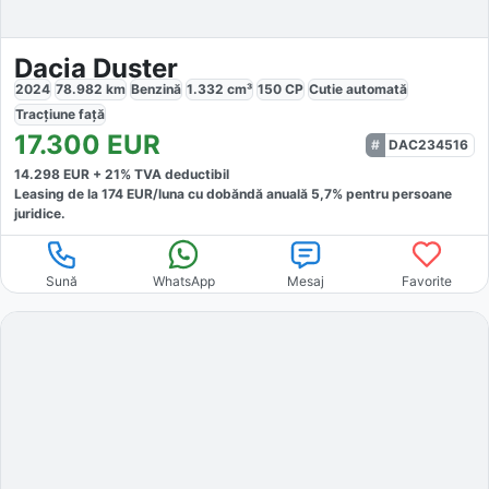
Dacia Duster
2024
78.982
km
Benzină
1.332
cm³
150
CP
Cutie
automată
Tracțiune
față
17.300
EUR
DAC234516
14.298
EUR +
21
% TVA deductibil
Leasing de la
174
EUR/luna
cu dobăndă
anuală
5,7
% pentru persoane
juridice.
Sună
WhatsApp
Mesaj
Favorite