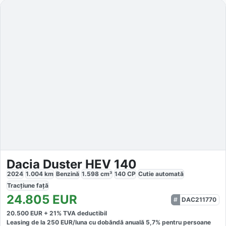
Dacia Duster HEV 140
2024
1.004
km
Benzină
1.598
cm³
140
CP
Cutie
automată
Tracțiune
față
24.805
EUR
DAC211770
20.500
EUR +
21
% TVA deductibil
Leasing de la
250
EUR/luna
cu dobăndă
anuală
5,7
% pentru persoane