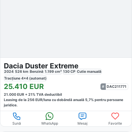
Dacia Duster Extreme
2024
526
km
Benzină
1.199
cm³
130
CP
Cutie
manuală
Tracțiune
4x4 (automat)
25.410
EUR
DAC211771
21.000
EUR +
21
% TVA deductibil
Leasing de la
256
EUR/luna
cu dobăndă
anuală
5,7
% pentru persoane
juridice.
Sună
WhatsApp
Mesaj
Favorite