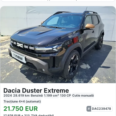
Dacia Duster Extreme
2024
28.619
km
Benzină
1.199
cm³
130
CP
Cutie
manuală
Tracțiune
4x4 (automat)
21.750
EUR
DAC239478
17.976
EUR +
21
% TVA deductibil