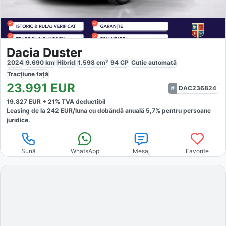
Dacia Duster
2024
9.690
km
Hibrid
1.598
cm³
94
CP
Cutie
automată
Tracțiune
față
23.991
EUR
DAC236824
19.827
EUR +
21
% TVA deductibil
Leasing de la
242
EUR/luna
cu dobăndă
anuală
5,7
% pentru persoane
juridice.
Sună
WhatsApp
Mesaj
Favorite