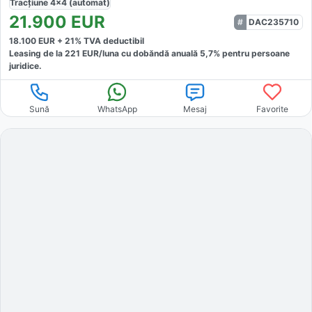
Tracțiune
4x4 (automat)
21.900
EUR
DAC235710
18.100
EUR +
21
% TVA deductibil
Leasing de la
221
EUR/luna
cu dobăndă
anuală
5,7
% pentru persoane
juridice.
Sună
WhatsApp
Mesaj
Favorite