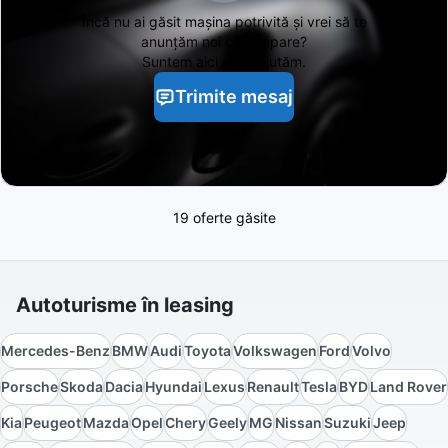
Încă nu ai găsit
mașina potrivită și vrei să te
anunțăm noi când apare?
Suntem aici să te ajutăm.
Trimite mesaj
19 oferte găsite
Autoturisme în leasing
Mercedes-Benz
BMW
Audi
Toyota
Volkswagen
Ford
Volvo
Porsche
Skoda
Dacia
Hyundai
Lexus
Renault
Tesla
BYD
Land Rover
Kia
Peugeot
Mazda
Opel
Chery
Geely
MG
Nissan
Suzuki
Jeep