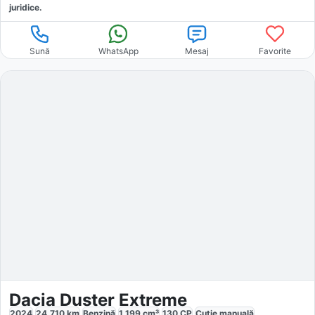
juridice.
Sună
WhatsApp
Mesaj
Favorite
Dacia Duster Extreme
2024
24.710
km
Benzină
1.199
cm³
130
CP
Cutie
manuală