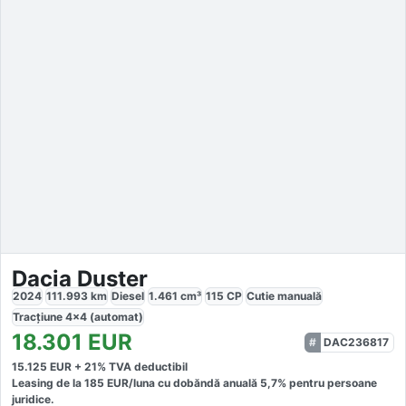
Dacia Duster
2024
111.993
km
Diesel
1.461
cm³
115
CP
Cutie
manuală
Tracțiune
4x4 (automat)
18.301
EUR
DAC236817
15.125
EUR +
21
% TVA deductibil
Leasing de la
185
EUR/luna
cu dobăndă
anuală
5,7
% pentru persoane
juridice.