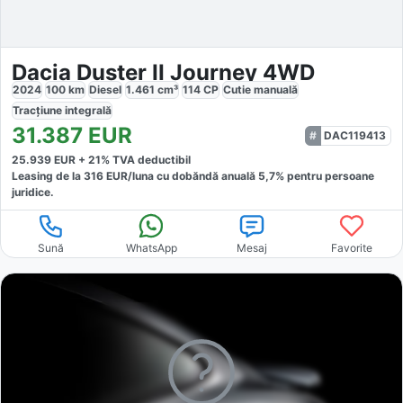
Dacia Duster II Journey 4WD
2024
100
km
Diesel
1.461
cm³
114
CP
Cutie
manuală
Tracțiune
integrală
31.387
EUR
DAC119413
25.939
EUR +
21
% TVA deductibil
Leasing de la
316
EUR/luna
cu dobăndă
anuală
5,7
% pentru persoane
juridice.
Sună
WhatsApp
Mesaj
Favorite