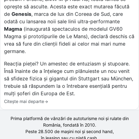
oprește să asculte. Acesta este exact mutarea făcută
de
Genesis
, marca de lux din Coreea de Sud, care
odată cu lansarea noii sale linii ultra-performante
Magma
(inaugurată spectaculos de modelul GV60
Magma și prototipurile de Le Mans), declară deschis că
vrea să fure din clienții fideli ai celor mai mari nume
germane.
Reacția pieței? Un amestec de entuziasm și stupoare.
Însă înainte de a înțelege cum plănuieste un nou venit
să sfideze fizica și gigantul din Stuttgart sau München,
trebuie să răspundem la o întrebare esențială pentru
mulți șoferi din Europa de Est.
Citește mai departe
Prima platformă de vânzări de autoturisme noi și rulate din
România, fondată în
2010
.
Peste 28.500 de
mașini noi și second hand,
în leasing sau cu plată cash.