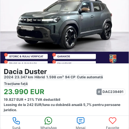
Dacia Duster
2024
23.347
km
Hibrid
1.598
cm³
94
CP
Cutie
automată
Tracțiune
față
23.990
EUR
DAC239491
19.827
EUR +
21
% TVA deductibil
Leasing de la
242
EUR/luna
cu dobăndă
anuală
5,7
% pentru persoane
juridice.
Sună
WhatsApp
Mesaj
Favorite