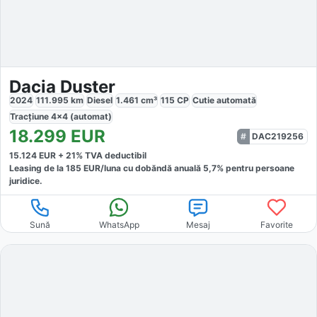
Dacia Duster
2024
111.995
km
Diesel
1.461
cm³
115
CP
Cutie
automată
Tracțiune
4x4 (automat)
18.299
EUR
DAC219256
15.124
EUR +
21
% TVA deductibil
Leasing de la
185
EUR/luna
cu dobăndă
anuală
5,7
% pentru persoane
juridice.
Sună
WhatsApp
Mesaj
Favorite