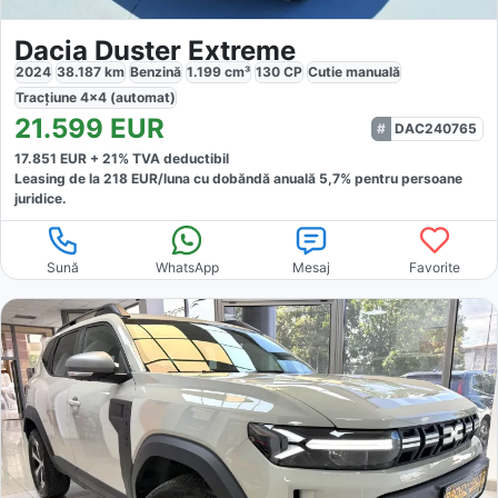
Dacia Duster Extreme
2024
38.187
km
Benzină
1.199
cm³
130
CP
Cutie
manuală
Tracțiune
4x4 (automat)
21.599
EUR
DAC240765
17.851
EUR +
21
% TVA deductibil
Leasing de la
218
EUR/luna
cu dobăndă
anuală
5,7
% pentru persoane
juridice.
Sună
WhatsApp
Mesaj
Favorite