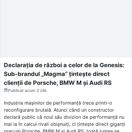
Declarația de război a celor de la Genesis:
Sub-brandul „Magma” țintește direct
clienții de Porsche, BMW M și Audi RS
Publicat
acum 2 zile
Industria mașinilor de performanță trece printr-o
reconfigurare brutală. Atunci când un constructor
declară public că noul său divizion de performanță nu
mai ia în calcul rivali obișnuiți, ci țintește direct giganți
precum Porsche, BMW M și Audi RS, toată lumea se