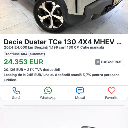
Dacia Duster TCe 130 4X4 MHEV Journey
2024
24.000
km
Benzină
1.199
cm³
130
CP
Cutie
manuală
Tracțiune
4x4 (automat)
24.353
EUR
DAC239839
20.126
EUR +
21
% TVA deductibil
Leasing de la
245
EUR/luna
cu dobăndă
anuală
5,7
% pentru persoane
juridice.
Sună
WhatsApp
Mesaj
Favorite