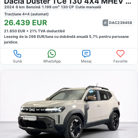
Dacia Duster TCe 130 4X4 MHEV Extreme
2024
6
km
Benzină
1.199
cm³
130
CP
Cutie
manuală
Tracțiune
4x4 (automat)
26.439
EUR
DAC239458
21.850
EUR +
21
% TVA deductibil
Leasing de la
266
EUR/luna
cu dobăndă
anuală
5,7
% pentru persoane
juridice.
Sună
WhatsApp
Mesaj
Favorite