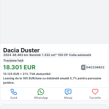
Dacia Duster
2024
48.483
km
Benzină
1.332
cm³
150
CP
Cutie
automată
Tracțiune
față
18.301
EUR
DAC236823
15.125
EUR +
21
% TVA deductibil
Leasing de la
185
EUR/luna
cu dobăndă
anuală
5,7
% pentru persoane
juridice.
Sună
WhatsApp
Mesaj
Favorite