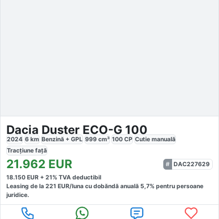
Dacia Duster ECO-G 100
2024
6
km
Benzină + GPL
999
cm³
100
CP
Cutie
manuală
Tracțiune
față
21.962
EUR
DAC227629
18.150
EUR +
21
% TVA deductibil
Leasing de la
221
EUR/luna
cu dobăndă
anuală
5,7
% pentru persoane
juridice.