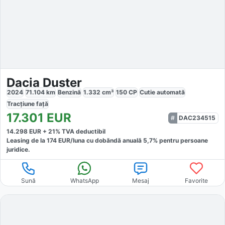
Dacia Duster
2024
71.104
km
Benzină
1.332
cm³
150
CP
Cutie
automată
Tracțiune
față
17.301
EUR
DAC234515
14.298
EUR +
21
% TVA deductibil
Leasing de la
174
EUR/luna
cu dobăndă
anuală
5,7
% pentru persoane
juridice.
Sună
WhatsApp
Mesaj
Favorite