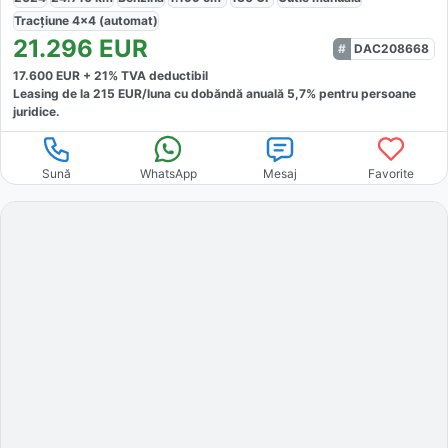
Tracțiune
4x4 (automat)
21.296
EUR
DAC208668
17.600
EUR +
21
% TVA deductibil
Leasing de la
215
EUR/luna
cu dobăndă
anuală
5,7
% pentru persoane
juridice.
Sună
WhatsApp
Mesaj
Favorite