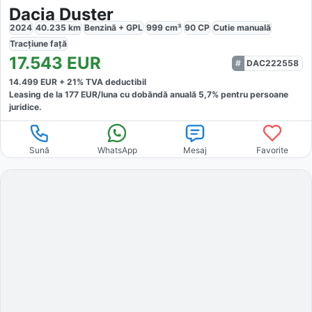
Dacia Duster
2024
40.235
km
Benzină + GPL
999
cm³
90
CP
Cutie
manuală
Tracțiune
față
17.543
EUR
DAC222558
14.499
EUR +
21
% TVA deductibil
Leasing de la
177
EUR/luna
cu dobăndă
anuală
5,7
% pentru persoane
juridice.
Sună
WhatsApp
Mesaj
Favorite