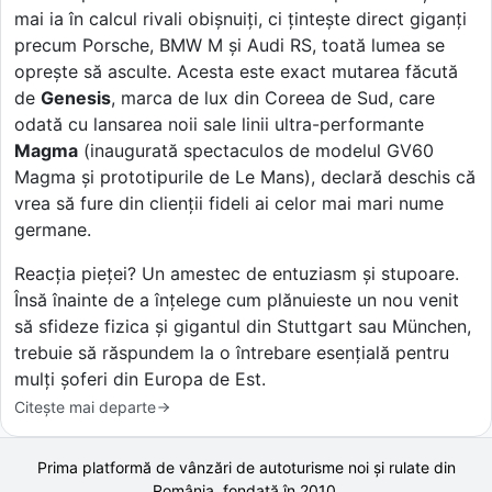
mai ia în calcul rivali obișnuiți, ci țintește direct giganți
precum Porsche, BMW M și Audi RS, toată lumea se
oprește să asculte. Acesta este exact mutarea făcută
de
Genesis
, marca de lux din Coreea de Sud, care
odată cu lansarea noii sale linii ultra-performante
Magma
(inaugurată spectaculos de modelul GV60
Magma și prototipurile de Le Mans), declară deschis că
vrea să fure din clienții fideli ai celor mai mari nume
germane.
Reacția pieței? Un amestec de entuziasm și stupoare.
Însă înainte de a înțelege cum plănuieste un nou venit
să sfideze fizica și gigantul din Stuttgart sau München,
trebuie să răspundem la o întrebare esențială pentru
mulți șoferi din Europa de Est.
Citește mai departe
Prima platformă de vânzări de autoturisme noi și rulate din
România, fondată în
2010
.