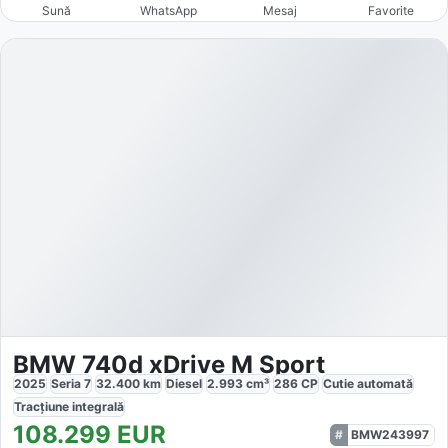
Sună
WhatsApp
Mesaj
Favorite
BMW 740d xDrive M Sport
2025
Seria 7
32.400
km
Diesel
2.993
cm³
286
CP
Cutie
automată
Tracțiune
integrală
108.299
EUR
BMW243997