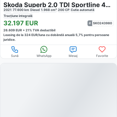
Skoda Superb 2.0 TDI Sportline 4x4
2021
77.600
km
Diesel
1.968
cm³
200
CP
Cutie
automată
Tracțiune
integrală
32.197
EUR
SKO243980
26.609
EUR +
21
% TVA deductibil
Leasing de la
324
EUR/luna
cu dobăndă
anuală
5,7
% pentru persoane
juridice.
Sună
WhatsApp
Mesaj
Favorite