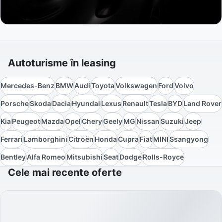
Autoturisme în leasing
Mercedes-Benz
BMW
Audi
Toyota
Volkswagen
Ford
Volvo
Porsche
Skoda
Dacia
Hyundai
Lexus
Renault
Tesla
BYD
Land Rover
Kia
Peugeot
Mazda
Opel
Chery
Geely
MG
Nissan
Suzuki
Jeep
Ferrari
Lamborghini
Citroën
Honda
Cupra
Fiat
MINI
Ssangyong
Bentley
Alfa Romeo
Mitsubishi
Seat
Dodge
Rolls-Royce
Cele mai recente oferte