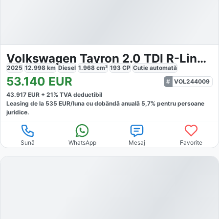
Volkswagen Tayron 2.0 TDI R-Line 4x4 DSG
2025
12.998
km
Diesel
1.968
cm³
193
CP
Cutie
automată
53.140
EUR
VOL244009
43.917
EUR +
21
% TVA deductibil
Leasing de la
535
EUR/luna
cu dobăndă
anuală
5,7
% pentru persoane
juridice.
Sună
WhatsApp
Mesaj
Favorite