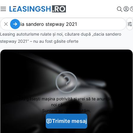
Leasing autoturisme rulate și noi, căutare după „dacia sandero
stepway 2021” – nu au fost găsite oferte
Nu găsești
mașina potrivită și vrei să te anunțăm
noi când apare?
Suntem aici să te ajutăm.
Trimite mesaj