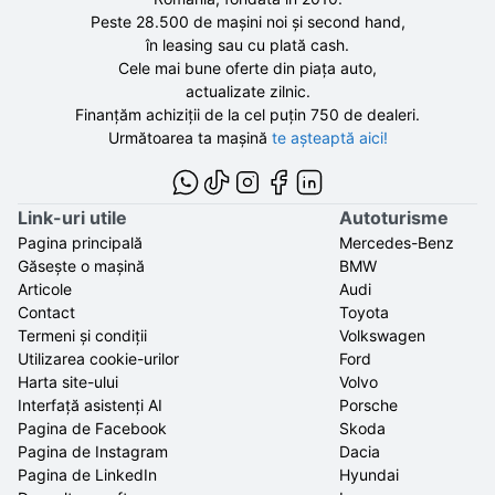
Peste 28.500 de
mașini noi și second hand,
în leasing sau cu plată cash.
Cele mai bune oferte din piața auto,
actualizate zilnic.
Finanțăm achiziții de la
cel puțin 750 de
dealeri.
Următoarea ta mașină
te așteaptă aici!
Link-uri utile
Autoturisme
Pagina principală
Mercedes-Benz
Găsește o mașină
BMW
Articole
Audi
Contact
Toyota
Termeni și condiții
Volkswagen
Utilizarea cookie-urilor
Ford
Harta site-ului
Volvo
Interfață asistenți AI
Porsche
Pagina de Facebook
Skoda
Pagina de Instagram
Dacia
Pagina de LinkedIn
Hyundai