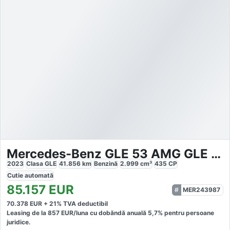
Mercedes-Benz GLE 53 AMG GLE 53
2023
Clasa GLE
41.856
km
Benzină
2.999
cm³
435
CP
Cutie
automată
85.157
EUR
MER243987
70.378
EUR +
21
% TVA deductibil
Leasing de la
857
EUR/luna
cu dobăndă
anuală
5,7
% pentru persoane
juridice.