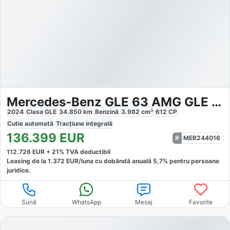
Mercedes-Benz GLE 63 AMG GLE 63s 4M AMG Manufaktur
2024
Clasa GLE
34.850
km
Benzină
3.982
cm³
612
CP
Cutie
automată
Tracțiune
integrală
136.399
EUR
MER244016
112.726
EUR +
21
% TVA deductibil
Leasing de la
1.372
EUR/luna
cu dobăndă
anuală
5,7
% pentru persoane
juridice.
Sună
WhatsApp
Mesaj
Favorite