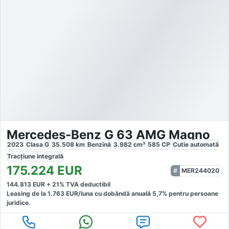
Mercedes-Benz G 63 AMG Magno
2023
Clasa G
35.508
km
Benzină
3.982
cm³
585
CP
Cutie
automată
Tracțiune
integrală
175.224
EUR
MER244020
144.813
EUR +
21
% TVA deductibil
Leasing de la
1.763
EUR/luna
cu dobăndă
anuală
5,7
% pentru persoane
juridice.