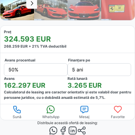
Preț
324.593
EUR
268.259
EUR +
21
% TVA deductibil
Avans procentual
Finanțare pe
50%
5 ani
Avans
Rată lunară
162.297
EUR
3.265
EUR
Calculatorul de leasing are caracter orientativ și este valabil doar pentru
persoane juridice, cu o dobândă anuală estimată de
5,7
%.
Sună
WhatsApp
Mesaj
Favorite
Distribuie această ofertă
de leasing
: