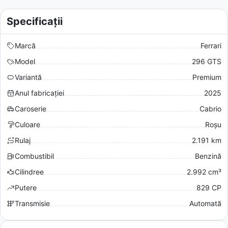
Specificații
Marcă
Ferrari
Model
296 GTS
Variantă
Premium
Anul fabricației
2025
Caroserie
Cabrio
Culoare
Roșu
Rulaj
2.191 km
Combustibil
Benzină
Cilindree
2.992 cm³
Putere
829 CP
Transmisie
Automată