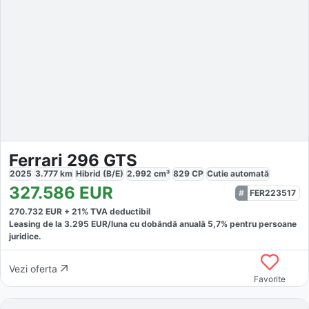
Ferrari 296 GTS
2025
3.777
km
Hibrid (B/E)
2.992
cm³
829
CP
Cutie
automată
327.586
EUR
FER223517
270.732
EUR +
21
% TVA deductibil
Leasing de la
3.295
EUR/luna
cu dobăndă
anuală
5,7
% pentru persoane
juridice.
Vezi oferta
Favorite