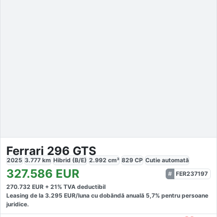
Ferrari 296 GTS
2025
3.777
km
Hibrid (B/E)
2.992
cm³
829
CP
Cutie
automată
327.586
EUR
FER237197
270.732
EUR +
21
% TVA deductibil
Leasing de la
3.295
EUR/luna
cu dobăndă
anuală
5,7
% pentru persoane
juridice.