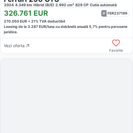
2024
4.349
km
Hibrid (B/E)
2.992
cm³
829
CP
Cutie
automată
326.761
EUR
FER237199
270.050
EUR +
21
% TVA deductibil
Leasing de la
3.287
EUR/luna
cu dobăndă
anuală
5,7
% pentru persoane
juridice.
Vezi oferta
Favorite