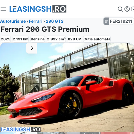
Autoturisme
›
Ferrari
›
296 GTS
FER219211
Ferrari 296 GTS Premium
2025
2.191
km
Benzină
2.992
cm³
829
CP
Cutie
automată