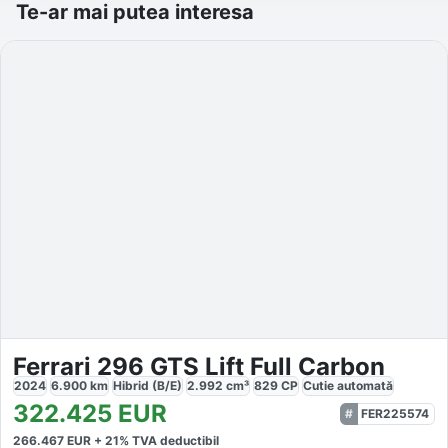
Te-ar mai putea interesa
Ferrari 296 GTS Lift Full Carbon
2024
6.900
km
Hibrid (B/E)
2.992
cm³
829
CP
Cutie
automată
322.425
EUR
FER225574
266.467
EUR +
21
% TVA deductibil