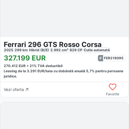
Ferrari 296 GTS Rosso Corsa
2025
299
km
Hibrid (B/E)
2.992
cm³
829
CP
Cutie
automată
327.199
EUR
FER219095
270.412
EUR +
21
% TVA deductibil
Leasing de la
3.291
EUR/luna
cu dobăndă
anuală
5,7
% pentru persoane
juridice.
Vezi oferta
Favorite