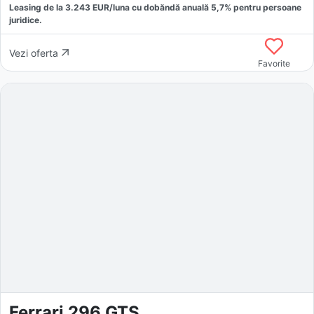
Leasing de la
3.243
EUR/luna
cu dobăndă
anuală
5,7
% pentru persoane
juridice.
Vezi oferta
Favorite
Ferrari 296 GTS