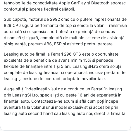
tehnologiile de conectivitate Apple CarPlay și Bluetooth sporesc
confortul și plăcerea fiecărei călătorii.
Sub capotă, motorul de 2992 cmc cu o putere impresionantă de
829 CP asigură performanță de top și emoții la volan. Transmisia
automată și suspensia sport oferă o experiență de condus
dinamică și sigură, completată de multiple sisteme de asistență
și siguranță, precum ABS, ESP și asistenți pentru parcare.
Leasing auto pe firmă la Ferrari 296 GTS este o oportunitate
excelentă de a beneficia de avans minim 15% și perioade
flexibile de finanțare între 1 și 5 ani. LeasingSH.ro oferă soluții
complete de leasing financiar și operațional, inclusiv predare de
leasing și cesiune de contract, adaptate nevoilor tale.
Alege să-ți îndeplinești visul de a conduce un Ferrari în leasing
prin LeasingSH.ro, specialiști cu peste 16 ani de experiență în
finanțări auto. Contactează-ne acum și află cum poți începe
aventura ta la volanul unui model exclusivist și accesibil prin
leasing auto second hand sau leasing auto noi, direct la firma ta.