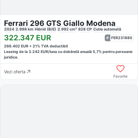
Ferrari 296 GTS Giallo Modena
2024
2.998
km
Hibrid (B/E)
2.992
cm³
828
CP
Cutie
automată
322.347
EUR
FER231880
266.402
EUR +
21
% TVA deductibil
Leasing de la
3.242
EUR/luna
cu dobăndă
anuală
5,7
% pentru persoane
juridice.
Vezi oferta
Favorite