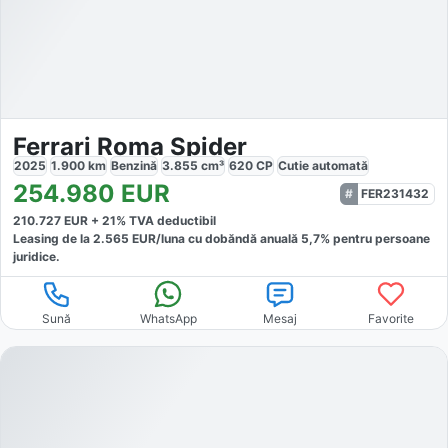
Ferrari Roma Spider
2025
1.900
km
Benzină
3.855
cm³
620
CP
Cutie
automată
254.980
EUR
FER231432
210.727
EUR +
21
% TVA deductibil
Leasing de la
2.565
EUR/luna
cu dobăndă
anuală
5,7
% pentru persoane
juridice.
Sună
WhatsApp
Mesaj
Favorite