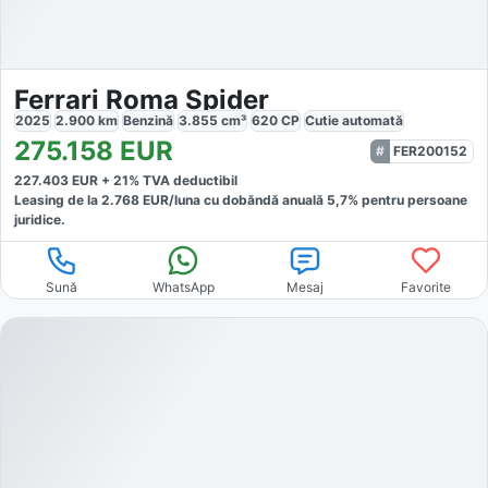
Ferrari Roma Spider
2025
2.900
km
Benzină
3.855
cm³
620
CP
Cutie
automată
275.158
EUR
FER200152
227.403
EUR +
21
% TVA deductibil
Leasing de la
2.768
EUR/luna
cu dobăndă
anuală
5,7
% pentru persoane
juridice.
Sună
WhatsApp
Mesaj
Favorite