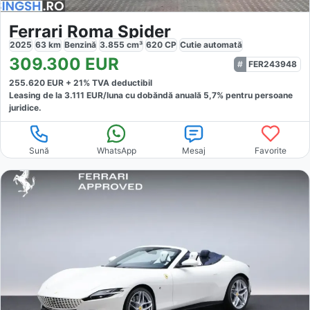
Ferrari Roma Spider
2025
63
km
Benzină
3.855
cm³
620
CP
Cutie
automată
309.300
EUR
FER243948
255.620
EUR +
21
% TVA deductibil
Leasing de la
3.111
EUR/luna
cu dobăndă
anuală
5,7
% pentru persoane
juridice.
Sună
WhatsApp
Mesaj
Favorite