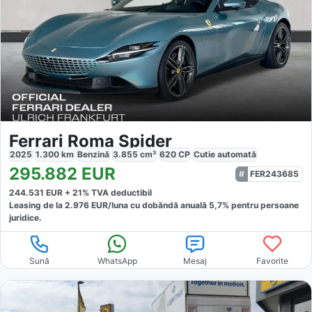
Ferrari Roma Spider
2025
1.300
km
Benzină
3.855
cm³
620
CP
Cutie
automată
295.882
EUR
FER243685
244.531
EUR +
21
% TVA deductibil
Leasing de la
2.976
EUR/luna
cu dobăndă
anuală
5,7
% pentru persoane
juridice.
Sună
WhatsApp
Mesaj
Favorite