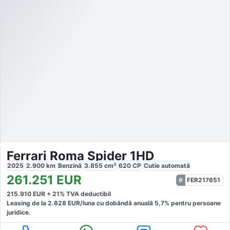
Ferrari Roma Spider 1HD
2025
2.900
km
Benzină
3.855
cm³
620
CP
Cutie
automată
261.251
EUR
FER217651
215.910
EUR +
21
% TVA deductibil
Leasing de la
2.628
EUR/luna
cu dobăndă
anuală
5,7
% pentru persoane
juridice.