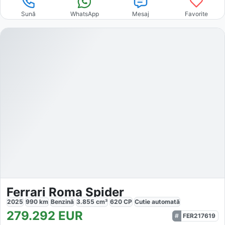
Sună
WhatsApp
Mesaj
Favorite
Ferrari Roma Spider
2025
990
km
Benzină
3.855
cm³
620
CP
Cutie
automată
279.292
EUR
FER217619