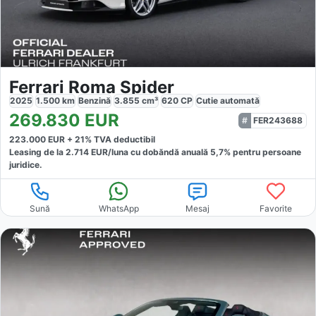
Ferrari Roma Spider
2025
1.500
km
Benzină
3.855
cm³
620
CP
Cutie
automată
269.830
EUR
FER243688
223.000
EUR +
21
% TVA deductibil
Leasing de la
2.714
EUR/luna
cu dobăndă
anuală
5,7
% pentru persoane
juridice.
Sună
WhatsApp
Mesaj
Favorite