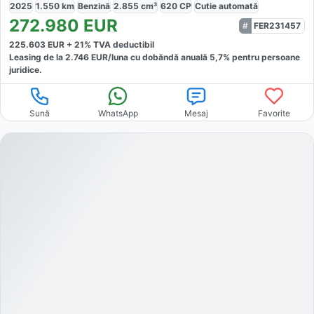
2025
1.550
km
Benzină
2.855
cm³
620
CP
Cutie
automată
272.980
EUR
FER231457
225.603
EUR +
21
% TVA deductibil
Leasing de la
2.746
EUR/luna
cu dobăndă
anuală
5,7
% pentru persoane
juridice.
Sună
WhatsApp
Mesaj
Favorite