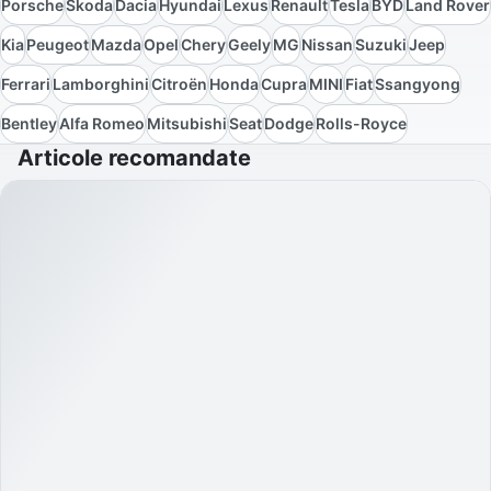
Porsche
Skoda
Dacia
Hyundai
Lexus
Renault
Tesla
BYD
Land Rover
Kia
Peugeot
Mazda
Opel
Chery
Geely
MG
Nissan
Suzuki
Jeep
Ferrari
Lamborghini
Citroën
Honda
Cupra
MINI
Fiat
Ssangyong
Bentley
Alfa Romeo
Mitsubishi
Seat
Dodge
Rolls-Royce
Articole recomandate