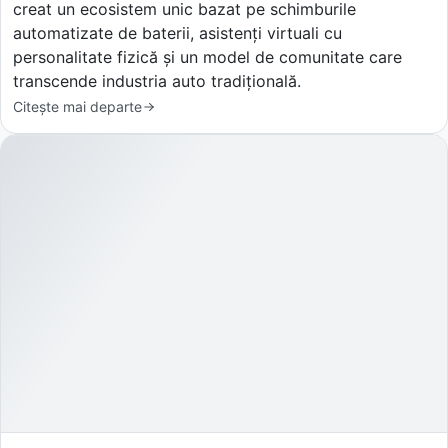
creat un ecosistem unic bazat pe schimburile
automatizate de baterii, asistenți virtuali cu
personalitate fizică și un model de comunitate care
transcende industria auto tradițională.
Citește mai departe