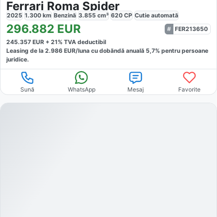
Ferrari Roma Spider
2025
1.300
km
Benzină
3.855
cm³
620
CP
Cutie
automată
296.882
EUR
FER213650
245.357
EUR +
21
% TVA deductibil
Leasing de la
2.986
EUR/luna
cu dobăndă
anuală
5,7
% pentru persoane
juridice.
Sună
WhatsApp
Mesaj
Favorite