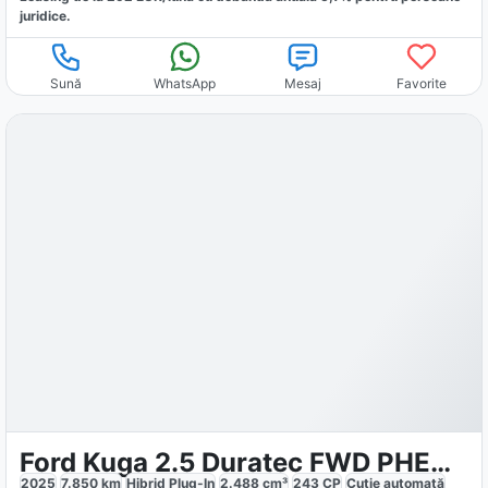
juridice.
Sună
WhatsApp
Mesaj
Favorite
Ford Kuga 2.5 Duratec FWD PHEV ST-Line
2025
7.850
km
Hibrid Plug-In
2.488
cm³
243
CP
Cutie
automată