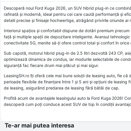
Descoperă noul Ford Kuga 2026, un SUV hibrid plug-in ce combină 
rafinată și modernă, ideal pentru cei care caută performanță și efi
detalii precise și finisaje hochwertige, atrăgând privirile oriunde ai
Interiorul spațios și confortabil dispune de dotări premium precu
față și multiple spații de depozitare inteligente. Avansul tehnologi
conectivitate 5G, menite să-ți ofere control total și confort în orice 
Sub capotă, motorul hibrid plug-in de 2.5 litri dezvoltă 243 CP, as
optimizează dinamica de condus, iar modurile selectabile de condus
siguranță fac fiecare drum mai plăcut și mai sigur.
LeasingSH.ro îți oferă cele mai bune soluții de leasing auto, fie c
perioade flexibile de finanțare între 1 și 5 ani și opțiuni de leasin
de leasing, asigurând predarea de leasing fără bătăi de cap.
Profită acum de avantajele leasingului auto la Ford Kuga 2026! Cont
descoperă cum poți conduce acest SUV de top în condiții avantajoa
Te-ar mai putea interesa