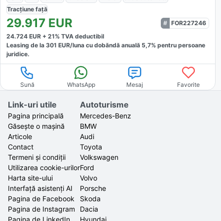
Tracțiune
față
29.917
EUR
FOR227246
24.724
EUR +
21
% TVA deductibil
Leasing de la
301
EUR/luna
cu dobăndă
anuală
5,7
% pentru persoane
juridice.
Sună
WhatsApp
Mesaj
Favorite
Link-uri utile
Autoturisme
Pagina principală
Mercedes-Benz
Găsește o mașină
BMW
Articole
Audi
Contact
Toyota
Termeni și condiții
Volkswagen
Utilizarea cookie-urilor
Ford
Harta site-ului
Volvo
Interfață asistenți AI
Porsche
Pagina de Facebook
Skoda
Pagina de Instagram
Dacia
Pagina de LinkedIn
Hyundai