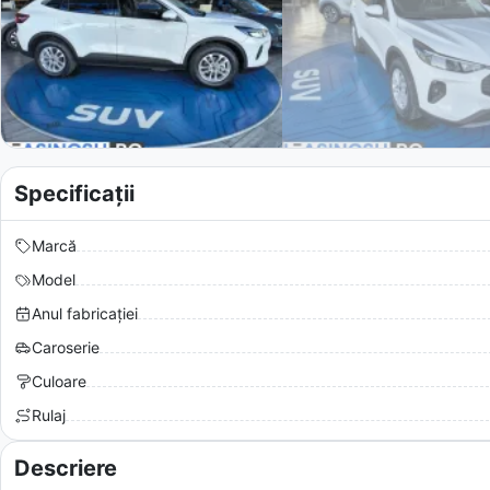
Specificații
Marcă
Model
Anul fabricației
Caroserie
Culoare
Rulaj
Descriere