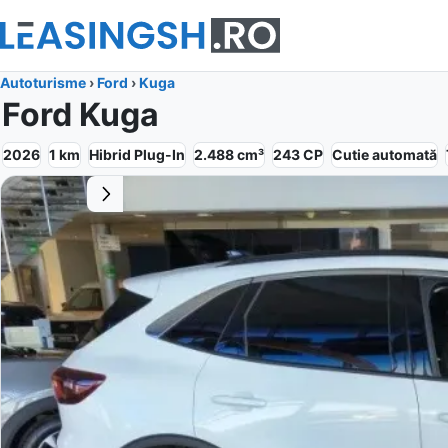
Autoturisme
›
Ford
›
Kuga
Ford Kuga
2026
1
km
Hibrid Plug-In
2.488
cm³
243
CP
Cutie
automată