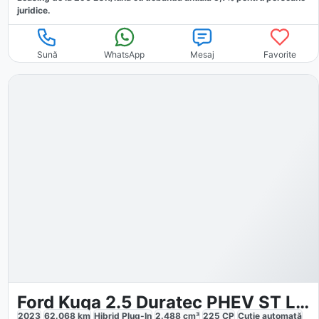
juridice.
Sună
WhatsApp
Mesaj
Favorite
Ford Kuga 2.5 Duratec PHEV ST Line X
2023
62.068
km
Hibrid Plug-In
2.488
cm³
225
CP
Cutie
automată