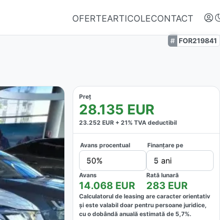
OFERTE
ARTICOLE
CONTACT
FOR219841
Preț
28.135
EUR
23.252
EUR +
21
% TVA deductibil
Avans procentual
Finanțare pe
Autentifică-te
50%
5 ani
Nu ai oferte favorite
Avans
Rată lunară
14.068
EUR
283
EUR
Calculatorul de leasing are caracter orientativ
și este valabil doar pentru persoane juridice,
cu o dobândă anuală estimată de
5,7
%.