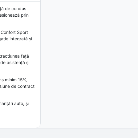
nță de condus
resionează prin
 Confort Sport
ație integrată și
tracțiunea față
de asistență și
ans minim 15%,
esiune de contract
anțări auto, și