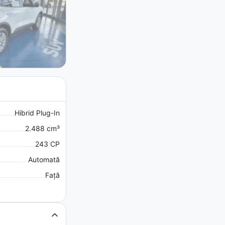
Hibrid Plug-In
2.488 cm³
243 CP
Automată
Față