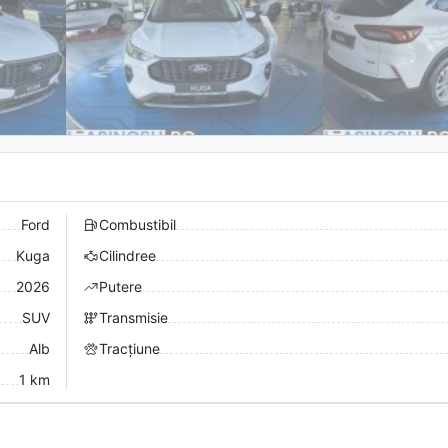
Ford
Combustibil
Kuga
Cilindree
2026
Putere
SUV
Transmisie
Alb
Tracțiune
1 km