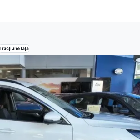
Tracțiune
față