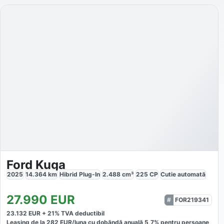
Ford Kuga
2025
14.364
km
Hibrid Plug-In
2.488
cm³
225
CP
Cutie
automată
27.990
EUR
FOR219341
23.132
EUR +
21
% TVA deductibil
Leasing de la
282
EUR/luna
cu dobăndă
anuală
5,7
% pentru persoane