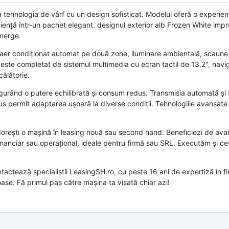
tehnologia de vârf cu un design sofisticat. Modelul oferă o experie
ciență într-un pachet elegant. designul exterior alb Frozen White imp
 merge.
m aer condiționat automat pe două zone, iluminare ambientală, scaune
c este completat de sistemul multimedia cu ecran tactil de 13.2", navig
călătorie.
igurând o putere echilibrată și consum redus. Transmisia automată și 
 permit adaptarea ușoară la diverse condiții. Tehnologiile avansate 
ă dorești o mașină în leasing nouă sau second hand. Beneficiezi de av
g financiar sau operațional, ideale pentru firmă sau SRL. Executăm și c
actează specialiștii LeasingSH.ro, cu peste 16 ani de expertiză în fin
se. Fă primul pas către mașina ta visată chiar azi!