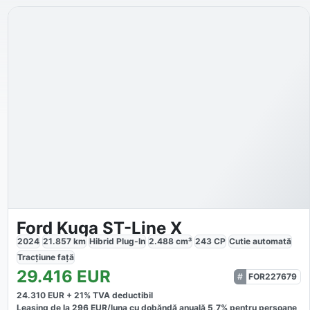
Ford Kuga ST-Line X
2024
21.857
km
Hibrid Plug-In
2.488
cm³
243
CP
Cutie
automată
Tracțiune
față
29.416
EUR
FOR227679
24.310
EUR +
21
% TVA deductibil
Leasing de la
296
EUR/luna
cu dobăndă
anuală
5,7
% pentru persoane