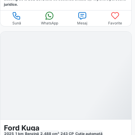
juridice.
Sună
WhatsApp
Mesaj
Favorite
Ford Kuga
2025
1
km
Benzină
2.488
cm³
243
CP
Cutie
automată