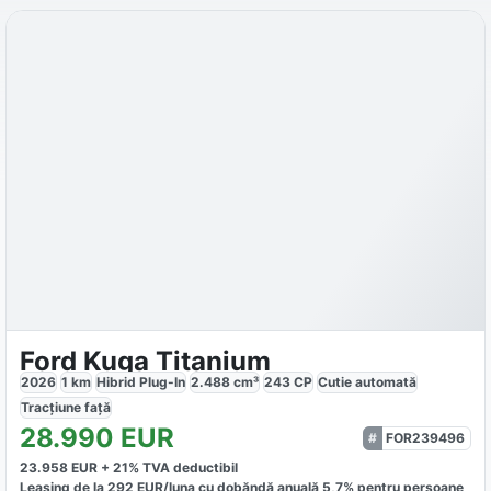
Ford Kuga Titanium
2026
1
km
Hibrid Plug-In
2.488
cm³
243
CP
Cutie
automată
Tracțiune
față
28.990
EUR
FOR239496
23.958
EUR +
21
% TVA deductibil
Leasing de la
292
EUR/luna
cu dobăndă
anuală
5,7
% pentru persoane