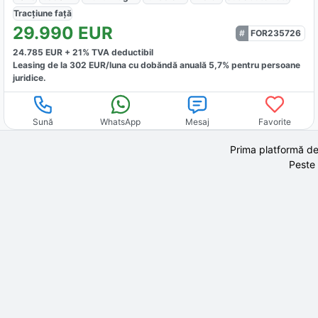
Tracțiune
față
29.990
EUR
FOR235726
24.785
EUR +
21
% TVA deductibil
Leasing de la
302
EUR/luna
cu dobăndă
anuală
5,7
% pentru persoane
juridice.
Sună
WhatsApp
Mesaj
Favorite
Prima platformă de
Peste