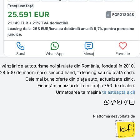
Tracțiune
față
25.591
EUR
FOR218048
21.149
EUR +
21
% TVA deductibil
Leasing de la
258
EUR/luna
cu dobăndă
anuală
5,7
% pentru persoane
juridice.
Sună
WhatsApp
Mesaj
Favorite
 vânzări de autoturisme noi și rulate din România, fondată în
2010
.
 28.500 de
mașini noi și second hand,
în leasing sau cu plată cash.
Cele mai bune oferte din piața auto,
actualizate zilnic.
Finanțăm achiziții de la
cel puțin 750 de
dealeri.
Următoarea ta mașină
te așteaptă aici!
Platformă dezvoltată de