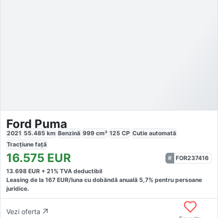
Ford Puma
2021
55.485
km
Benzină
999
cm³
125
CP
Cutie
automată
Tracțiune
față
16.575
EUR
FOR237416
13.698
EUR +
21
% TVA deductibil
Leasing de la
167
EUR/luna
cu dobăndă
anuală
5,7
% pentru persoane
juridice.
Vezi oferta