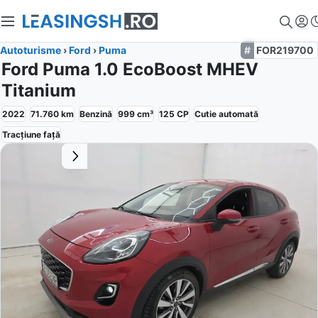
Autoturisme
›
Ford
›
Puma
FOR219700
Ford Puma 1.0 EcoBoost MHEV
Titanium
2022
71.760
km
Benzină
999
cm³
125
CP
Cutie
automată
Tracțiune
față