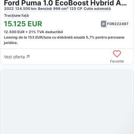
Ford Puma 1.0 EcoBoost Hybrid Aut. Titanium
2022
124.500
km
Benzină
999
cm³
125
CP
Cutie
automată
Tracțiune
față
15.125
EUR
FOR222497
12.500
EUR +
21
% TVA deductibil
Leasing de la
153
EUR/luna
cu dobăndă
anuală
5,7
% pentru persoane
juridice.
Vezi oferta
Favorite