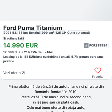
Ford Puma Titanium
2021
53.185
km
Benzină
999
cm³
125
CP
Cutie
automată
Tracțiune
față
14.990
EUR
FOR235584
12.388
EUR +
21
% TVA deductibil
Leasing de la
151
EUR/luna
cu dobăndă
anuală
5,7
% pentru persoane
juridice.
Vezi oferta
Favorite
Prima platformă de vânzări de autoturisme noi și rulate din
România, fondată în
2010
.
Peste 28.500 de
mașini noi și second hand,
în leasing sau cu plată cash.
Cele mai bune oferte din piața auto,