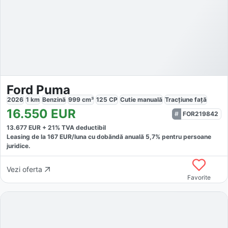
Ford Puma
2026
1
km
Benzină
999
cm³
125
CP
Cutie
manuală
Tracțiune
față
16.550
EUR
FOR219842
13.677
EUR +
21
% TVA deductibil
Leasing de la
167
EUR/luna
cu dobăndă
anuală
5,7
% pentru persoane
juridice.
Vezi oferta
Favorite