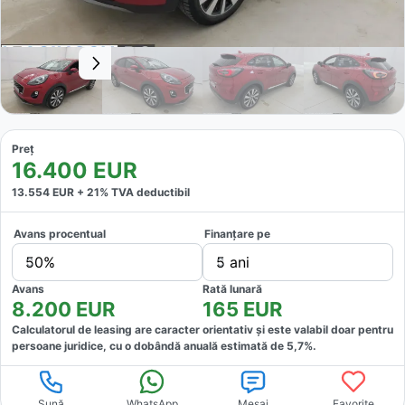
Preț
16.400
EUR
13.554
EUR +
21
% TVA deductibil
Avans procentual
Finanțare pe
50%
5 ani
Avans
Rată lunară
8.200
EUR
165
EUR
Calculatorul de leasing are caracter orientativ și este valabil doar pentru
persoane juridice, cu o dobândă anuală estimată de
5,7
%.
Sună
WhatsApp
Mesaj
Favorite