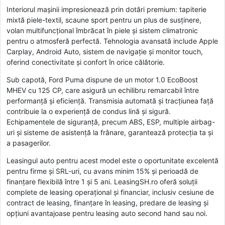
Interiorul mașinii impresionează prin dotări premium: tapiterie
mixtă piele-textil, scaune sport pentru un plus de susținere,
volan multifuncțional îmbrăcat în piele și sistem climatronic
pentru o atmosferă perfectă. Tehnologia avansată include Apple
Carplay, Android Auto, sistem de navigație și monitor touch,
oferind conectivitate și confort în orice călătorie.
Sub capotă, Ford Puma dispune de un motor 1.0 EcoBoost
MHEV cu 125 CP, care asigură un echilibru remarcabil între
performanță și eficiență. Transmisia automată și tracțiunea față
contribuie la o experiență de condus lină și sigură.
Echipamentele de siguranță, precum ABS, ESP, multiple airbag-
uri și sisteme de asistență la frânare, garantează protecția ta și
a pasagerilor.
Leasingul auto pentru acest model este o oportunitate excelentă
pentru firme și SRL-uri, cu avans minim 15% și perioadă de
finanțare flexibilă între 1 și 5 ani. LeasingSH.ro oferă soluții
complete de leasing operațional și financiar, inclusiv cesiune de
contract de leasing, finanțare în leasing, predare de leasing și
opțiuni avantajoase pentru leasing auto second hand sau noi.