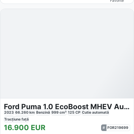
Favorite
Ford Puma 1.0 EcoBoost MHEV Aut. Titanium
2023
66.260
km
Benzină
999
cm³
125
CP
Cutie
automată
Tracțiune
față
16.900
EUR
FOR219699