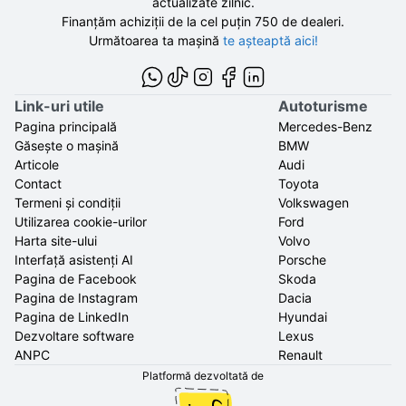
actualizate zilnic.
Finanțăm achiziții de la
cel puțin 750 de
dealeri.
Următoarea ta mașină
te așteaptă aici!
Link-uri utile
Autoturisme
Pagina principală
Mercedes-Benz
Găsește o mașină
BMW
Articole
Audi
Contact
Toyota
Termeni și condiții
Volkswagen
Utilizarea cookie-urilor
Ford
Harta site-ului
Volvo
Interfață asistenți AI
Porsche
Pagina de Facebook
Skoda
Pagina de Instagram
Dacia
Pagina de LinkedIn
Hyundai
Dezvoltare software
Lexus
ANPC
Renault
Platformă dezvoltată de