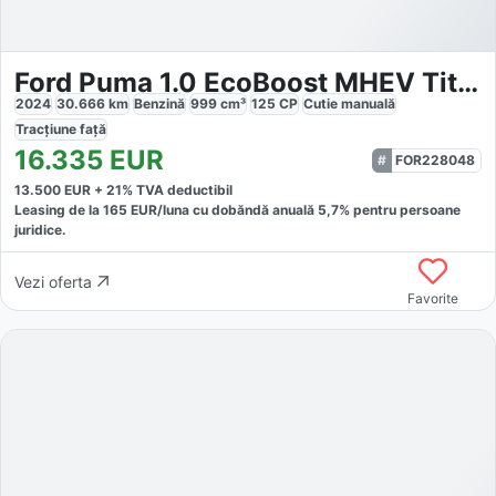
Ford Puma 1.0 EcoBoost MHEV Titanium
2024
30.666
km
Benzină
999
cm³
125
CP
Cutie
manuală
Tracțiune
față
16.335
EUR
FOR228048
13.500
EUR +
21
% TVA deductibil
Leasing de la
165
EUR/luna
cu dobăndă
anuală
5,7
% pentru persoane
juridice.
Vezi oferta
Favorite