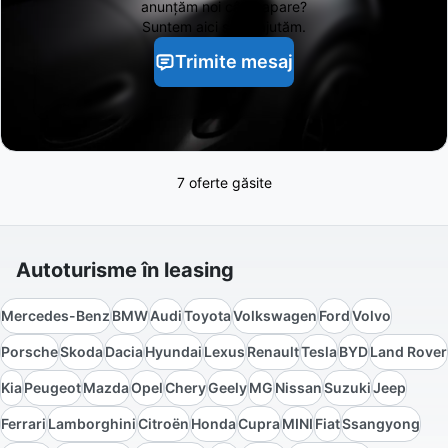
anunțăm noi când apare?
Suntem aici să te ajutăm.
Trimite mesaj
7 oferte găsite
Autoturisme în leasing
Mercedes-Benz
BMW
Audi
Toyota
Volkswagen
Ford
Volvo
Porsche
Skoda
Dacia
Hyundai
Lexus
Renault
Tesla
BYD
Land Rover
Kia
Peugeot
Mazda
Opel
Chery
Geely
MG
Nissan
Suzuki
Jeep
Ferrari
Lamborghini
Citroën
Honda
Cupra
MINI
Fiat
Ssangyong