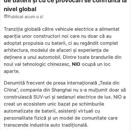
de baterii și cu ce provocări se confruntă la
nivel global
Publicat
acum o zi
Tranziția globală către vehicule electrice a alimentat
apariția unor constructori noi care nu doar că au
adoptat propulsia cu baterii, ci au regândit complet
arhitectura, modelul de afaceri și experiența de
deținere a unui automobil. Dintre toate brandurile din
noul val tehnologic chinezesc,
NIO
ocupă un loc
aparte.
Denumită frecvent de presa internațională „Tesla din
China”, compania din Shanghai nu s-a mulțumit doar să
construiască SUV-uri și sedanuri electrice de lux. NIO a
creat un ecosistem unic bazat pe schimburile
automatizate de baterii, asistenți virtuali cu
personalitate fizică și un model de comunitate care
transcende industria auto tradițională.