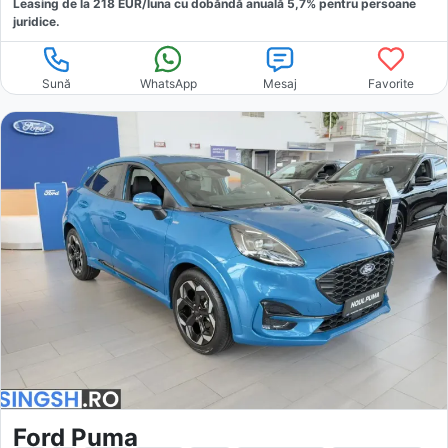
Leasing de la
218
EUR/luna
cu dobăndă
anuală
5,7
% pentru persoane
juridice.
Sună
WhatsApp
Mesaj
Favorite
Ford Puma