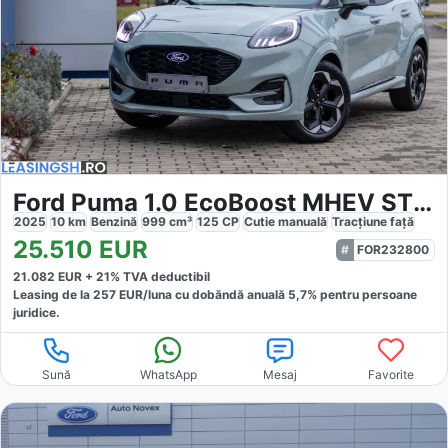
Ford Puma 1.0 EcoBoost MHEV ST Line
2025
10
km
Benzină
999
cm³
125
CP
Cutie
manuală
Tracțiune
față
25.510
EUR
FOR232800
21.082
EUR +
21
% TVA deductibil
Leasing de la
257
EUR/luna
cu dobăndă
anuală
5,7
% pentru persoane
juridice.
Sună
WhatsApp
Mesaj
Favorite