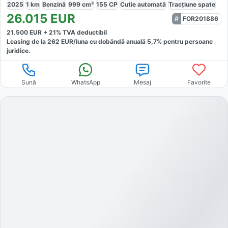
2025
1
km
Benzină
999
cm³
155
CP
Cutie
automată
Tracțiune
spate
26.015
EUR
FOR201886
21.500
EUR +
21
% TVA deductibil
Leasing de la
262
EUR/luna
cu dobăndă
anuală
5,7
% pentru persoane
juridice.
Sună
WhatsApp
Mesaj
Favorite