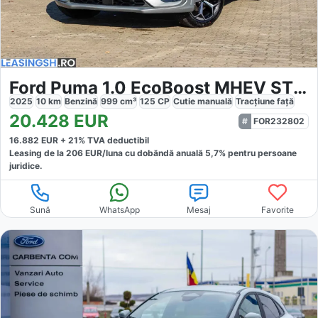
Ford Puma 1.0 EcoBoost MHEV ST Line
2025
10
km
Benzină
999
cm³
125
CP
Cutie
manuală
Tracțiune
față
20.428
EUR
FOR232802
16.882
EUR +
21
% TVA deductibil
Leasing de la
206
EUR/luna
cu dobăndă
anuală
5,7
% pentru persoane
juridice.
Sună
WhatsApp
Mesaj
Favorite