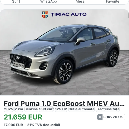
Sună
WhatsApp
Mesaj
Favorite
Ford Puma 1.0 EcoBoost MHEV Aut. Titanium
2025
2
km
Benzină
999
cm³
125
CP
Cutie
automată
Tracțiune
față
21.659
EUR
FOR226779
17.900
EUR +
21
% TVA deductibil