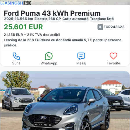
Ford Puma 43 kWh Premium
2025
16.565
km
Electric
168
CP
Cutie
automată
Tracțiune
față
25.601
EUR
FOR243623
21.158
EUR +
21
% TVA deductibil
Leasing de la
258
EUR/luna
cu dobăndă
anuală
5,7
% pentru persoane
juridice.
Sună
WhatsApp
Mesaj
Favorite