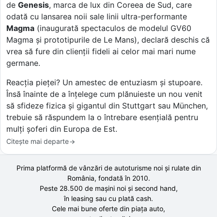
de
Genesis
, marca de lux din Coreea de Sud, care
odată cu lansarea noii sale linii ultra-performante
Magma
(inaugurată spectaculos de modelul GV60
Magma și prototipurile de Le Mans), declară deschis că
vrea să fure din clienții fideli ai celor mai mari nume
germane.
Reacția pieței? Un amestec de entuziasm și stupoare.
Însă înainte de a înțelege cum plănuieste un nou venit
să sfideze fizica și gigantul din Stuttgart sau München,
trebuie să răspundem la o întrebare esențială pentru
mulți șoferi din Europa de Est.
Citește mai departe
Prima platformă de vânzări de autoturisme noi și rulate din
România, fondată în
2010
.
Peste 28.500 de
mașini noi și second hand,
în leasing sau cu plată cash.
Cele mai bune oferte din piața auto,