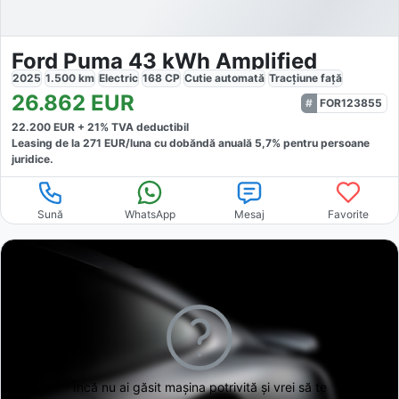
Ford Puma 43 kWh Amplified
2025
1.500
km
Electric
168
CP
Cutie
automată
Tracțiune
față
26.862
EUR
FOR123855
22.200
EUR +
21
% TVA deductibil
Leasing de la
271
EUR/luna
cu dobăndă
anuală
5,7
% pentru persoane
juridice.
Sună
WhatsApp
Mesaj
Favorite
Încă nu ai găsit
mașina potrivită și vrei să te