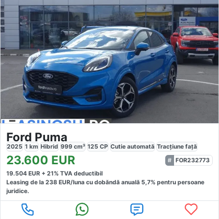
Ford Puma
2025
1
km
Hibrid
999
cm³
125
CP
Cutie
automată
Tracțiune
față
23.600
EUR
FOR232773
19.504
EUR +
21
% TVA deductibil
Leasing de la
238
EUR/luna
cu dobăndă
anuală
5,7
% pentru persoane
juridice.