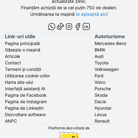
actualizate zilnic.
Finanțăm achiziții de la
cel puțin 750 de
dealeri.
Următoarea ta mașină
te așteaptă aici!
Link-uri utile
Autoturisme
Pagina principală
Mercedes-Benz
Găsește o mașină
BMW
Articole
Audi
Contact
Toyota
Termeni și condiții
Volkswagen
Utilizarea cookie-urilor
Ford
Harta site-ului
Volvo
Interfață asistenți AI
Porsche
Pagina de Facebook
Skoda
Pagina de Instagram
Dacia
Pagina de LinkedIn
Hyundai
Dezvoltare software
Lexus
ANPC
Renault
Platformă dezvoltată de