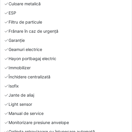
Culoare metalică
ESP
Filtru de particule
Frânare în caz de urgență
Garanție
Geamuri electrice
Hayon portbagaj electric
Immobilizer
Închidere centralizată
Isofix
Jante de aliaj
Light sensor
Manual de service
Monitorizare presiune anvelope
Oglinda retrovizoare cu întunecare automată