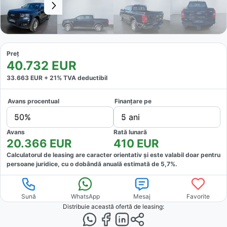
Preț
40.732
EUR
33.663
EUR +
21
% TVA deductibil
Avans procentual
Finanțare pe
50%
5 ani
Avans
Rată lunară
20.366
EUR
410
EUR
Calculatorul de leasing are caracter orientativ și este valabil doar pentru
persoane juridice, cu o dobândă anuală estimată de
5,7
%.
Sună
WhatsApp
Mesaj
Favorite
Distribuie această ofertă
de leasing
: