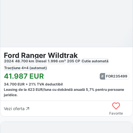
Ford Ranger Wildtrak
2024
48.700
km
Diesel
1.996
cm³
205
CP
Cutie
automată
Tracțiune
4x4 (automat)
41.987
EUR
FOR235499
34.700
EUR +
21
% TVA deductibil
Leasing de la
423
EUR/luna
cu dobăndă
anuală
5,7
% pentru persoane
juridice.
Vezi oferta
Favorite