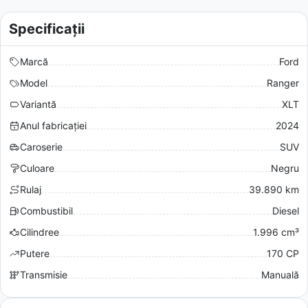
Specificații
Marcă
Ford
Model
Ranger
Variantă
XLT
Anul fabricației
2024
Caroserie
SUV
Culoare
Negru
Rulaj
39.890 km
Combustibil
Diesel
Cilindree
1.996 cm³
Putere
170 CP
Transmisie
Manuală