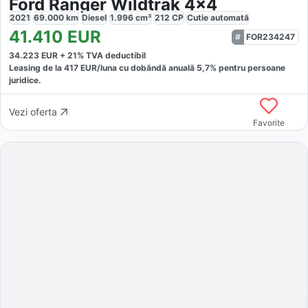
Ford Ranger Wildtrak 4x4
2021
69.000
km
Diesel
1.996
cm³
212
CP
Cutie
automată
41.410
EUR
FOR234247
34.223
EUR +
21
% TVA deductibil
Leasing de la
417
EUR/luna
cu dobăndă
anuală
5,7
% pentru persoane
juridice.
Vezi oferta
Favorite