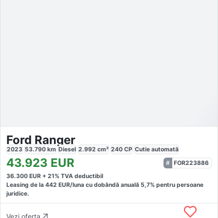
Ford Ranger
2023
53.790
km
Diesel
2.992
cm³
240
CP
Cutie
automată
43.923
EUR
FOR223886
36.300
EUR +
21
% TVA deductibil
Leasing de la
442
EUR/luna
cu dobăndă
anuală
5,7
% pentru persoane
juridice.
Vezi oferta