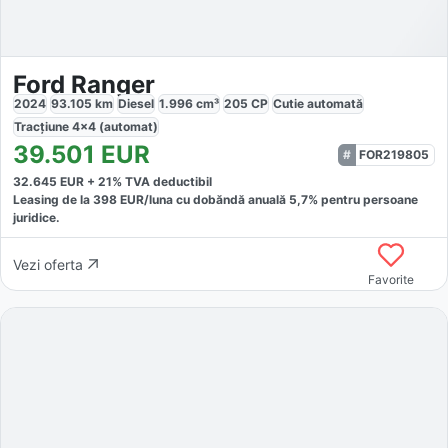
Ford Ranger
2024
93.105
km
Diesel
1.996
cm³
205
CP
Cutie
automată
Tracțiune
4x4 (automat)
39.501
EUR
FOR219805
32.645
EUR +
21
% TVA deductibil
Leasing de la
398
EUR/luna
cu dobăndă
anuală
5,7
% pentru persoane
juridice.
Vezi oferta
Favorite