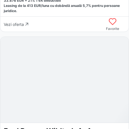
33.876
EUR +
21
% TVA deductibil
Leasing de la
413
EUR/luna
cu dobăndă
anuală
5,7
% pentru persoane
juridice.
Vezi oferta
Favorite