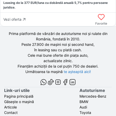
Leasing de la
377
EUR/luna
cu dobăndă
anuală
5,7
% pentru persoane
juridice.
Vezi oferta
Favorite
Prima platformă de vânzări de autoturisme noi și rulate din
România, fondată în
2010
.
Peste 27.900 de
mașini noi și second hand,
în leasing sau cu plată cash.
Cele mai bune oferte din piața auto,
actualizate zilnic.
Finanțăm achiziții de la
cel puțin 750 de
dealeri.
Următoarea ta mașină
te așteaptă aici!
Link-uri utile
Autoturisme
Pagina principală
Mercedes-Benz
Găsește o mașină
BMW
Articole
Audi
Contact
Toyota