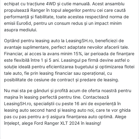
echipat cu tracțiune 4WD și cutie manuală. Acest ansamblu
propulsează Ranger în topul alegerilor pentru cei care caută
performanță și fiabilitate, toate acestea respectând norma de
emisii Euro6d, pentru un consum redus și un impact minim
asupra mediului.
Optând pentru leasing auto la LeasingSH.ro, beneficiezi de
avantaje suplimentare, perfect adaptate nevoilor afacerii tale.
Financiar, ai acces la avans minim 15%, iar perioada de finanțare
este flexibilă între 1 și 5 ani. Leasingul pe firmă devine astfel o
soluție ideală pentru eficientizarea bugetului și optimizarea flotei
tale auto, fie prin leasing financiar sau operațional, cu
posibilitate de cesiune de contract și predare de leasing.
Nu mai sta pe gânduri și profită acum de oferta noastră pentru
mașina în leasing perfectă pentru tine. Contactează
LeasingSH.ro, specialiștii cu peste 16 ani de experiență în
leasing auto second hand și leasing auto noi, care te vor ghida
pas cu pas pentru a-ți asigura finanțarea auto optimă. Alege
înțelept, alege Ford Ranger XLT 2024 în leasing!