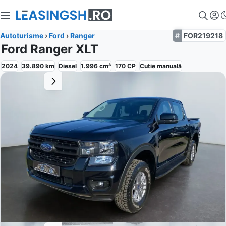
Autoturisme
›
Ford
›
Ranger
FOR219218
Ford Ranger XLT
2024
39.890
km
Diesel
1.996
cm³
170
CP
Cutie
manuală