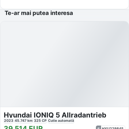
Te-ar mai putea interesa
Hyundai IONIQ 5 Allradantrieb
2023
45.747
km
325
CP
Cutie
automată
39.514
EUR
HYU229845