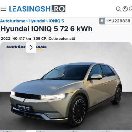
Autoturisme
›
Hyundai
›
IONIQ 5
HYU229838
Hyundai IONIQ 5 72 6 kWh
2022
40.417
km
305
CP
Cutie
automată