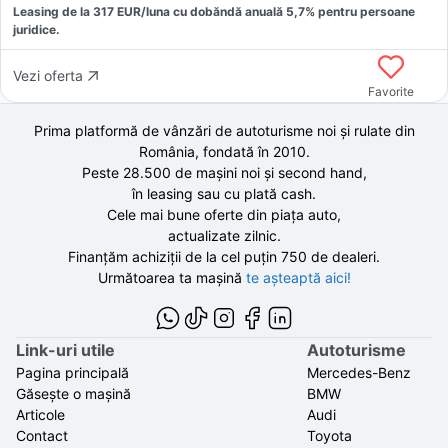
Leasing de la
317
EUR/luna
cu dobăndă
anuală
5,7
% pentru persoane
juridice.
Vezi oferta
Favorite
Prima platformă de vânzări de autoturisme noi și rulate din
România, fondată în
2010
.
Peste 28.500 de
mașini noi și second hand,
în leasing sau cu plată cash.
Cele mai bune oferte din piața auto,
actualizate zilnic.
Finanțăm achiziții de la
cel puțin 750 de
dealeri.
Următoarea ta mașină
te așteaptă aici!
Link-uri utile
Autoturisme
Pagina principală
Mercedes-Benz
Găsește o mașină
BMW
Articole
Audi
Contact
Toyota