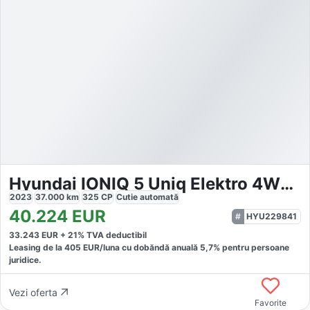
Hyundai IONIQ 5 Uniq Elektro 4WD 77 HUD StandHZG Navi
2023
37.000
km
325
CP
Cutie
automată
40.224
EUR
HYU229841
33.243
EUR +
21
% TVA deductibil
Leasing de la
405
EUR/luna
cu dobăndă
anuală
5,7
% pentru persoane
juridice.
Vezi oferta
Favorite