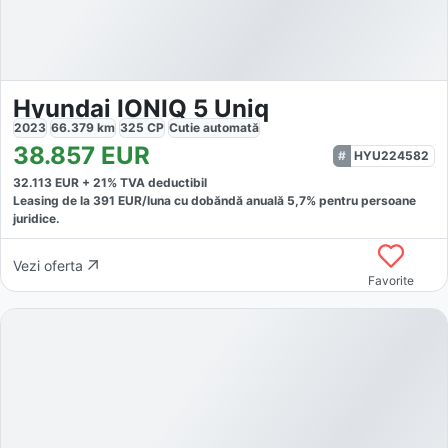
Hyundai IONIQ 5 Uniq
2023
66.379
km
325
CP
Cutie
automată
38.857
EUR
HYU224582
32.113
EUR +
21
% TVA deductibil
Leasing de la
391
EUR/luna
cu dobăndă
anuală
5,7
% pentru persoane
juridice.
Vezi oferta
Favorite