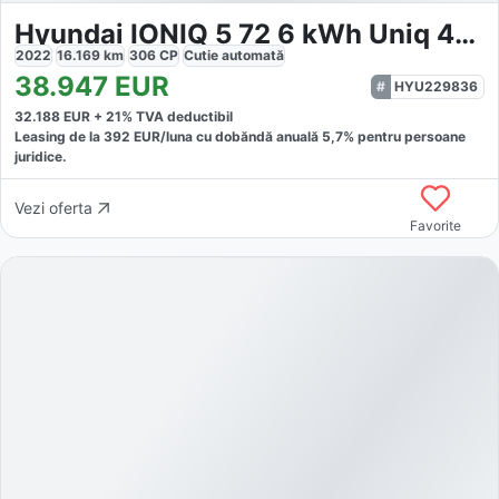
Hyundai IONIQ 5 72 6 kWh Uniq 4WD Relax
2022
16.169
km
306
CP
Cutie
automată
38.947
EUR
HYU229836
32.188
EUR +
21
% TVA deductibil
Leasing de la
392
EUR/luna
cu dobăndă
anuală
5,7
% pentru persoane
juridice.
Vezi oferta
Favorite