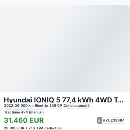
Hyundai IONIQ 5 77,4 kWh 4WD Techniq
2022
26.000
km
Electric
325
CP
Cutie
automată
Tracțiune
4x4 (manual)
31.460
EUR
HYU239584
26.000
EUR +
21
% TVA deductibil