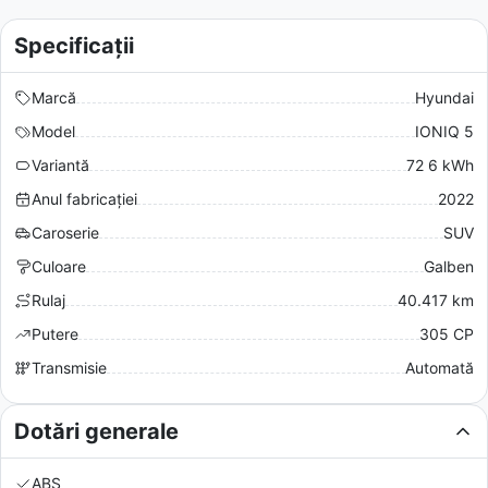
Specificații
Marcă
Hyundai
Model
IONIQ 5
Variantă
72 6 kWh
Anul fabricației
2022
Caroserie
SUV
Culoare
Galben
Rulaj
40.417 km
Putere
305 CP
Transmisie
Automată
Dotări generale
ABS