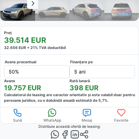
Preț
39.514
EUR
32.656
EUR +
21
% TVA deductibil
Avans procentual
Finanțare pe
50%
5 ani
Avans
Rată lunară
19.757
EUR
398
EUR
Calculatorul de leasing are caracter orientativ și este valabil doar pentru
persoane juridice, cu o dobândă anuală estimată de
5,7
%.
Sună
WhatsApp
Mesaj
Favorite
Distribuie această ofertă
de leasing
: