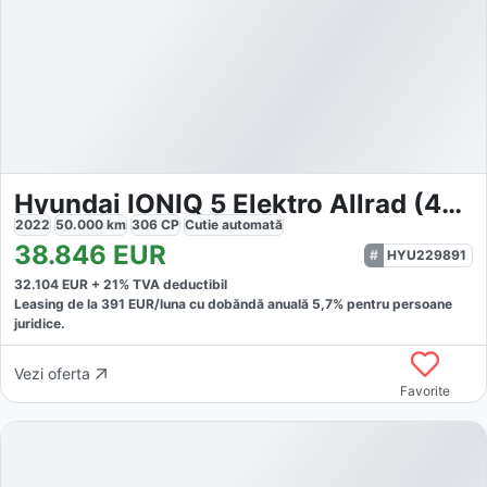
Hyundai IONIQ 5 Elektro Allrad (4WD)
2022
50.000
km
306
CP
Cutie
automată
38.846
EUR
HYU229891
32.104
EUR +
21
% TVA deductibil
Leasing de la
391
EUR/luna
cu dobăndă
anuală
5,7
% pentru persoane
juridice.
Vezi oferta
Favorite