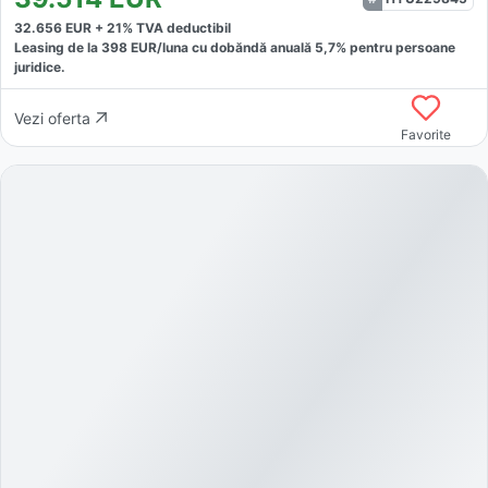
32.656
EUR +
21
% TVA deductibil
Leasing de la
398
EUR/luna
cu dobăndă
anuală
5,7
% pentru persoane
juridice.
Vezi oferta
Favorite