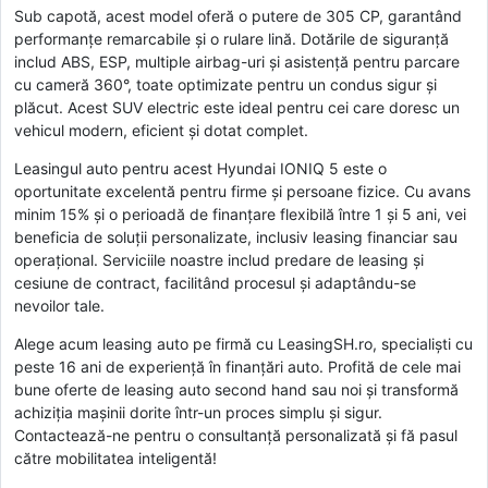
Sub capotă, acest model oferă o putere de 305 CP, garantând
performanțe remarcabile și o rulare lină. Dotările de siguranță
includ ABS, ESP, multiple airbag-uri și asistență pentru parcare
cu cameră 360°, toate optimizate pentru un condus sigur și
plăcut. Acest SUV electric este ideal pentru cei care doresc un
vehicul modern, eficient și dotat complet.
Leasingul auto pentru acest Hyundai IONIQ 5 este o
oportunitate excelentă pentru firme și persoane fizice. Cu avans
minim 15% și o perioadă de finanțare flexibilă între 1 și 5 ani, vei
beneficia de soluții personalizate, inclusiv leasing financiar sau
operațional. Serviciile noastre includ predare de leasing și
cesiune de contract, facilitând procesul și adaptându-se
nevoilor tale.
Alege acum leasing auto pe firmă cu LeasingSH.ro, specialiști cu
peste 16 ani de experiență în finanțări auto. Profită de cele mai
bune oferte de leasing auto second hand sau noi și transformă
achiziția mașinii dorite într-un proces simplu și sigur.
Contactează-ne pentru o consultanță personalizată și fă pasul
către mobilitatea inteligentă!