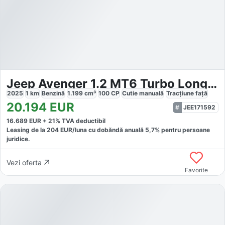
Jeep Avenger 1.2 MT6 Turbo Longitude
2025
1
km
Benzină
1.199
cm³
100
CP
Cutie
manuală
Tracțiune
față
20.194
EUR
JEE171592
16.689
EUR +
21
% TVA deductibil
Leasing de la
204
EUR/luna
cu dobăndă
anuală
5,7
% pentru persoane
juridice.
Vezi oferta
Favorite