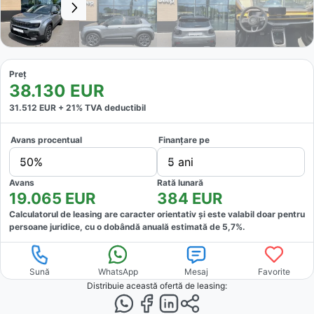
Preț
38.130
EUR
31.512
EUR +
21
% TVA deductibil
Avans procentual
Finanțare pe
50%
5 ani
Avans
Rată lunară
19.065
EUR
384
EUR
Calculatorul de leasing are caracter orientativ și este valabil doar pentru
persoane juridice, cu o dobândă anuală estimată de
5,7
%.
Sună
WhatsApp
Mesaj
Favorite
Distribuie această ofertă
de leasing
: