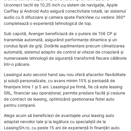
Uconnect tactil de 10,25 inch cu sistem de navigație, Apple
CarPlay și Android Auto asigură conectivitate totală, iar sistemul
audio cu 6 difuzoare și camera spate ParkView cu vedere 360°
completează o experiență tehnologică de top.
Sub capotă, Avenger beneficiază de o putere de 156 CP și
transmisie automată, asigurând performanțe dinamice și un
condus lipsit de griji. Dotările suplimentare precum climatizarea
automată, sistemul adaptiv de control al vitezei de croazieră și
numeroasele tehnologii de siguranță transformă fiecare călătorie
într-o plăcere.
Leasingul auto second hand sau nou oferă afacerilor flexibilitate
și soluții personalizate, cu avans minim 15% și perioadă de
finanțare între 1 și 5 ani. Leasingul pe firmă, fie că este leasing
SRL, financiar sau operațional, permite predare facilă și cesiune
de contract de leasing, optimizând gestionarea flotei auto
pentru companii.
Alege acum să beneficiezi de avantajele unui leasing auto
adaptat nevoilor tale și ia legătura cu specialiștii de la
LeasingSH.ro, cu peste 15 ani de experiență în finanțări auto.