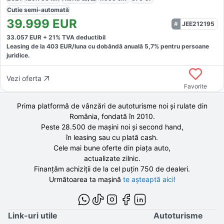
Cutie
semi-automată
39.999
EUR
JEE212195
33.057
EUR +
21
% TVA deductibil
Leasing de la
403
EUR/luna
cu dobăndă
anuală
5,7
% pentru persoane
juridice.
Vezi oferta
Favorite
Prima platformă de vânzări de autoturisme noi și rulate din
România, fondată în
2010
.
Peste 28.500 de
mașini noi și second hand,
în leasing sau cu plată cash.
Cele mai bune oferte din piața auto,
actualizate zilnic.
Finanțăm achiziții de la
cel puțin 750 de
dealeri.
Următoarea ta mașină
te așteaptă aici!
Link-uri utile
Autoturisme