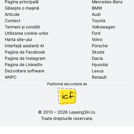
Pagina principală
Mercedes-Benz
Găsește o mașină
BMW
Articole
Audi
Contact
Toyota
Termeni și condiții
Volkswagen
Utilizarea cookie-urilor
Ford
Harta site-ului
Volvo
Interfață asistenți AI
Porsche
Pagina de Facebook
Skoda
Pagina de Instagram
Dacia
Pagina de LinkedIn
Hyundai
Dezvoltare software
Lexus
ANPC
Renault
Platformă dezvoltată de
©
2010
–
2026
LeasingSH.ro
.
Toate drepturile rezervate.