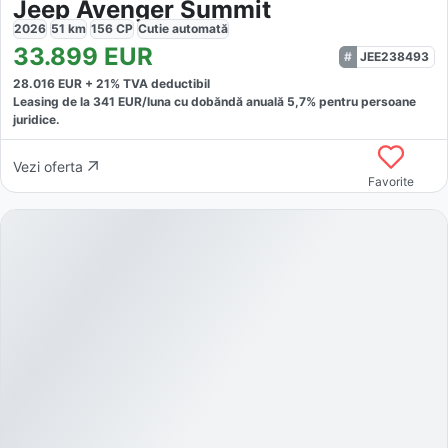
Jeep Avenger Summit
2026
51
km
156
CP
Cutie
automată
33.899
EUR
JEE238493
28.016
EUR +
21
% TVA deductibil
Leasing de la
341
EUR/luna
cu dobăndă
anuală
5,7
% pentru persoane
juridice.
Vezi oferta
Favorite