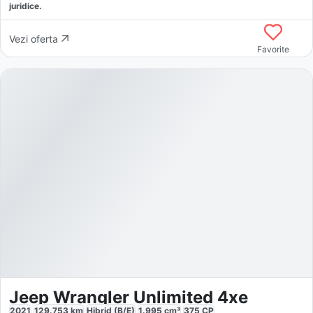
juridice.
Vezi oferta
Favorite
Jeep Wrangler Unlimited 4xe
2021
129.753
km
Hibrid (B/E)
1.995
cm³
375
CP