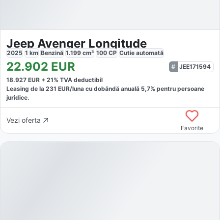
Jeep Avenger Longitude
2025
1
km
Benzină
1.199
cm³
100
CP
Cutie
automată
22.902
EUR
JEE171594
18.927
EUR +
21
% TVA deductibil
Leasing de la
231
EUR/luna
cu dobăndă
anuală
5,7
% pentru persoane
juridice.
Vezi oferta
Favorite