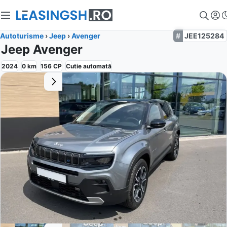
Autoturisme
›
Jeep
›
Avenger
JEE125284
Jeep Avenger
2024
0
km
156
CP
Cutie
automată