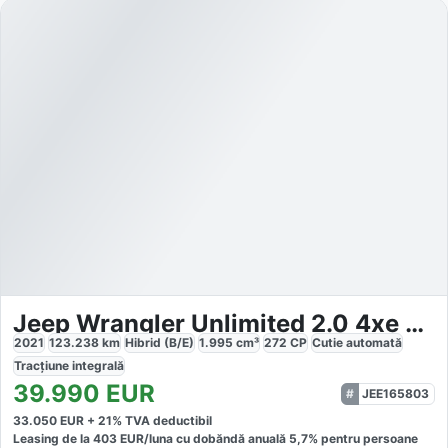
Jeep Wrangler Unlimited 2.0 4xe Plug-in Hybrid 80 Anniversary
2021
123.238
km
Hibrid (B/E)
1.995
cm³
272
CP
Cutie
automată
Tracțiune
integrală
39.990
EUR
JEE165803
33.050
EUR +
21
% TVA deductibil
Leasing de la
403
EUR/luna
cu dobăndă
anuală
5,7
% pentru persoane