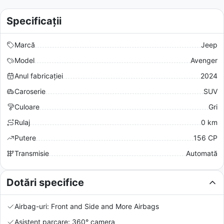
Specificații
Marcă
Jeep
Model
Avenger
Anul fabricației
2024
Caroserie
SUV
Culoare
Gri
Rulaj
0 km
Putere
156 CP
Transmisie
Automată
Dotări specifice
Airbag-uri: Front and Side and More Airbags
Asistent parcare: 360° camera