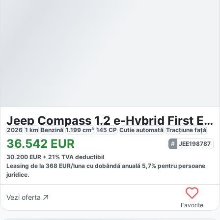
Jeep Compass 1.2 e-Hybrid First Edition
2026
1
km
Benzină
1.199
cm³
145
CP
Cutie
automată
Tracțiune
față
36.542
EUR
JEE198787
30.200
EUR +
21
% TVA deductibil
Leasing de la
368
EUR/luna
cu dobăndă
anuală
5,7
% pentru persoane
juridice.
Vezi oferta
Favorite