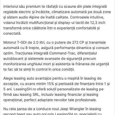
Interiorul său premium te răsfață cu scaune din piele integrală
reglabile electric și încălzite, climatizare automată pe două zone
și sistem audio Alpine de înaltă calitate. Controalele intuitive,
volanul încălzit multifuncțional și display-ul tactil de 12,3 inch
transformă orice călătorie într-o experiență confortabilă și
conectată.
Motorul T-GDI de 2.0 litri, cu o putere de 272 CP și transmisie
automată cu 8 trepte, asigură performanțe dinamice și consum
optim. Tracțiunea integrală Command-Trac, diferențialul
autoblocant și sistemele avansate de siguranță precum
monitorizarea unghiului mort și asistența la frânarea de urgență
te fac să te simți în control în orice condiții.
Alege leasing auto avantajos pentru o mașină în leasing de
excepție, cu avans minim 15% și perioadă de finanțare între 1 și
5 ani. LeasingSH.ro oferă soluții personalizate de leasing pe
firmă sau leasing SRL, inclusiv leasing financiar și leasing
operațional, perfect adaptate nevoilor tale profesionale.
Nu rata șansa de a conduce noul Jeep Wrangler în leasing
second hand sau auto noi prin LeasingSH.ro, specialiștii cu