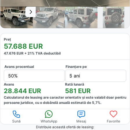
Preț
57.688
EUR
47.676
EUR +
21
% TVA deductibil
Avans procentual
Finanțare pe
50%
5 ani
Avans
Rată lunară
28.844
EUR
581
EUR
Calculatorul de leasing are caracter orientativ și este valabil doar pentru
persoane juridice, cu o dobândă anuală estimată de
5,7
%.
Sună
WhatsApp
Mesaj
Favorite
Distribuie această ofertă
de leasing
: