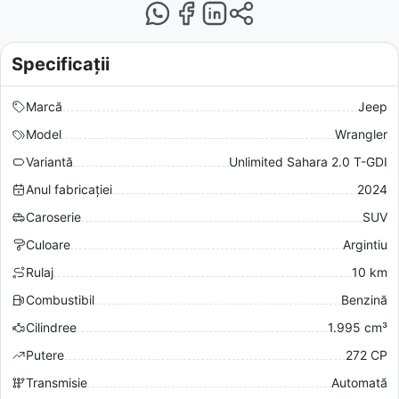
Specificații
Marcă
Jeep
Model
Wrangler
Variantă
Unlimited Sahara 2.0 T-GDI
Anul fabricației
2024
Caroserie
SUV
Culoare
Argintiu
Rulaj
10 km
Combustibil
Benzină
Cilindree
1.995 cm³
Putere
272 CP
Transmisie
Automată