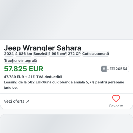
Jeep Wrangler Sahara
2024
4.686
km
Benzină
1.995
cm³
272
CP
Cutie
automată
Tracțiune
integrală
57.825
EUR
JEE120554
47.789
EUR +
21
% TVA deductibil
Leasing de la
582
EUR/luna
cu dobăndă
anuală
5,7
% pentru persoane
juridice.
Vezi oferta
Favorite