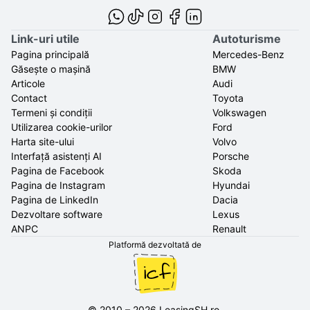
Link-uri utile
Autoturisme
Pagina principală
Mercedes-Benz
Găsește o mașină
BMW
Articole
Audi
Contact
Toyota
Termeni și condiții
Volkswagen
Utilizarea cookie-urilor
Ford
Harta site-ului
Volvo
Interfață asistenți AI
Porsche
Pagina de Facebook
Skoda
Pagina de Instagram
Hyundai
Pagina de LinkedIn
Dacia
Dezvoltare software
Lexus
ANPC
Renault
Platformă dezvoltată de
©
2010
–
2026
LeasingSH.ro
.