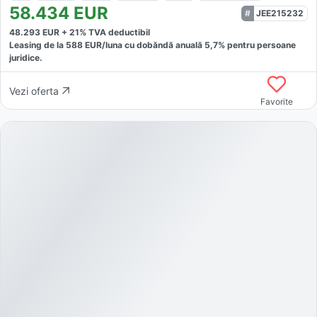
58.434
EUR
JEE215232
48.293
EUR +
21
% TVA deductibil
Leasing de la
588
EUR/luna
cu dobăndă
anuală
5,7
% pentru persoane
juridice.
Vezi oferta
Favorite