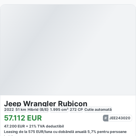
Jeep Wrangler Rubicon
2022
51
km
Hibrid (B/E)
1.995
cm³
272
CP
Cutie
automată
57.112
EUR
JEE243020
47.200
EUR +
21
% TVA deductibil
Leasing de la
575
EUR/luna
cu dobăndă
anuală
5,7
% pentru persoane