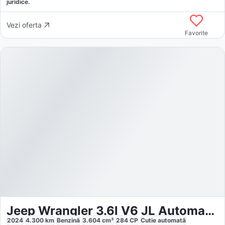
juridice.
Vezi oferta
Favorite
Jeep Wrangler 3.6l V6 JL Automatik Facelift Hardtop
2024
4.300
km
Benzină
3.604
cm³
284
CP
Cutie
automată