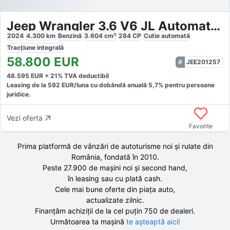
Jeep Wrangler 3.6 V6 JL Automatik Facelift Hardtop
2024
4.300
km
Benzină
3.604
cm³
284
CP
Cutie
automată
Tracțiune
integrală
58.800
EUR
JEE201257
48.595
EUR +
21
% TVA deductibil
Leasing de la
592
EUR/luna
cu dobăndă
anuală
5,7
% pentru persoane
juridice.
Vezi oferta
Favorite
Prima platformă de vânzări de autoturisme noi și rulate din
România, fondată în
2010
.
Peste 27.900 de
mașini noi și second hand,
în leasing sau cu plată cash.
Cele mai bune oferte din piața auto,
actualizate zilnic.
Finanțăm achiziții de la
cel puțin 750 de
dealeri.
Următoarea ta mașină
te așteaptă aici!