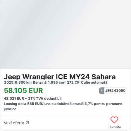
Jeep Wrangler ICE MY24 Sahara
2025
9.300
km
Benzină
1.995
cm³
272
CP
Cutie
automată
58.105
EUR
JEE243050
48.021
EUR +
21
% TVA deductibil
Leasing de la
585
EUR/luna
cu dobăndă
anuală
5,7
% pentru persoane
juridice.
Vezi oferta
Favorite