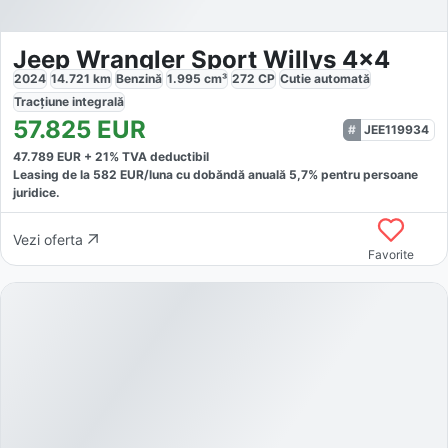
Jeep Wrangler Sport Willys 4x4
2024
14.721
km
Benzină
1.995
cm³
272
CP
Cutie
automată
Tracțiune
integrală
57.825
EUR
JEE119934
47.789
EUR +
21
% TVA deductibil
Leasing de la
582
EUR/luna
cu dobăndă
anuală
5,7
% pentru persoane
juridice.
Vezi oferta
Favorite