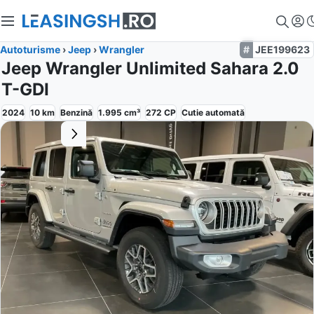
Autoturisme
›
Jeep
›
Wrangler
JEE199623
Jeep Wrangler Unlimited Sahara 2.0
T-GDI
2024
10
km
Benzină
1.995
cm³
272
CP
Cutie
automată