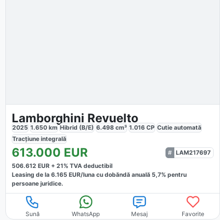
Lamborghini Revuelto
2025
1.650
km
Hibrid (B/E)
6.498
cm³
1.016
CP
Cutie
automată
Tracțiune
integrală
613.000
EUR
LAM217697
506.612
EUR +
21
% TVA deductibil
Leasing de la
6.165
EUR/luna
cu dobăndă
anuală
5,7
% pentru
persoane juridice.
Sună
WhatsApp
Mesaj
Favorite