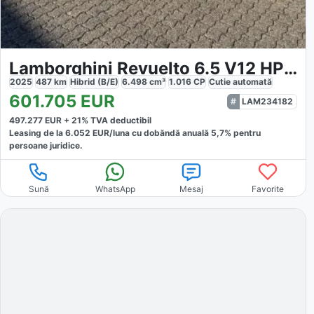
Lamborghini Revuelto 6.5 V12 HPEV
2025
487
km
Hibrid (B/E)
6.498
cm³
1.016
CP
Cutie
automată
601.705
EUR
LAM234182
497.277
EUR +
21
% TVA deductibil
Leasing de la
6.052
EUR/luna
cu dobăndă
anuală
5,7
% pentru
persoane juridice.
Sună
WhatsApp
Mesaj
Favorite