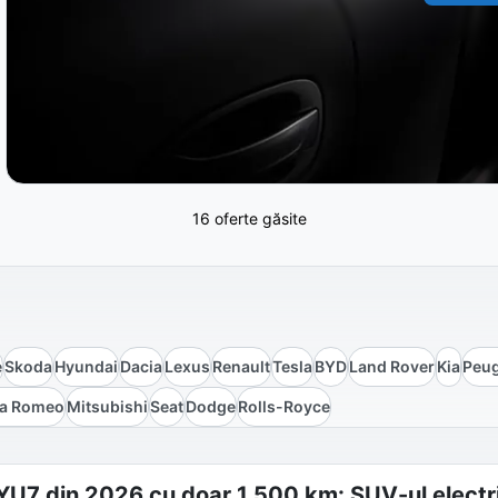
16 oferte găsite
e
Skoda
Hyundai
Dacia
Lexus
Renault
Tesla
BYD
Land Rover
Kia
Peu
fa Romeo
Mitsubishi
Seat
Dodge
Rolls-Royce
YU7 din 2026 cu doar 1.500 km: SUV-ul electr