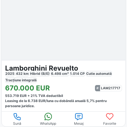
Lamborghini Revuelto
2025
432
km
Hibrid (B/E)
6.498
cm³
1.014
CP
Cutie
automată
Tracțiune
integrală
670.000
EUR
LAM217717
553.719
EUR +
21
% TVA deductibil
Leasing de la
6.738
EUR/luna
cu dobăndă
anuală
5,7
% pentru
persoane juridice.
Sună
WhatsApp
Mesaj
Favorite