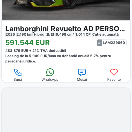
Lamborghini Revuelto AD PERSONAM
2025
2.190
km
Hibrid (B/E)
6.498
cm³
1.014
CP
Cutie
automată
591.544
EUR
LAM229860
488.879
EUR +
21
% TVA deductibil
Leasing de la
5.949
EUR/luna
cu dobăndă
anuală
5,7
% pentru
persoane juridice.
Sună
WhatsApp
Mesaj
Favorite