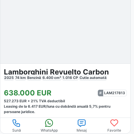
Lamborghini Revuelto Carbon
2025
74
km
Benzină
6.400
cm³
1.016
CP
Cutie
automată
638.000
EUR
LAM217813
527.273
EUR +
21
% TVA deductibil
Leasing de la
6.417
EUR/luna
cu dobăndă
anuală
5,7
% pentru
persoane juridice.
Sună
WhatsApp
Mesaj
Favorite