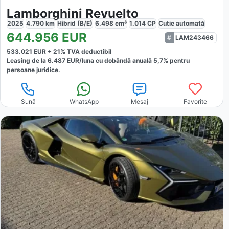
Lamborghini Revuelto
2025
4.790
km
Hibrid (B/E)
6.498
cm³
1.014
CP
Cutie
automată
644.956
EUR
LAM243466
533.021
EUR +
21
% TVA deductibil
Leasing de la
6.487
EUR/luna
cu dobăndă
anuală
5,7
% pentru
persoane juridice.
Sună
WhatsApp
Mesaj
Favorite