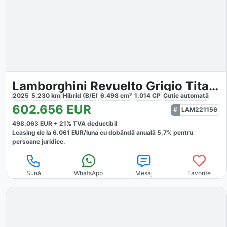
Lamborghini Revuelto Grigio Titans
2025
5.230
km
Hibrid (B/E)
6.498
cm³
1.014
CP
Cutie
automată
602.656
EUR
LAM221156
498.063
EUR +
21
% TVA deductibil
Leasing de la
6.061
EUR/luna
cu dobăndă
anuală
5,7
% pentru
persoane juridice.
Sună
WhatsApp
Mesaj
Favorite