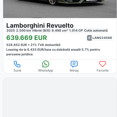
Lamborghini Revuelto
2025
2.500
km
Hibrid (B/E)
6.498
cm³
1.014
CP
Cutie
automată
639.669
EUR
LAM224566
528.652
EUR +
21
% TVA deductibil
Leasing de la
6.433
EUR/luna
cu dobăndă
anuală
5,7
% pentru
persoane juridice.
Sună
WhatsApp
Mesaj
Favorite