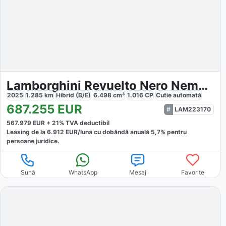
Lamborghini Revuelto Nero Nemesis Carbon
2025
1.285
km
Hibrid (B/E)
6.498
cm³
1.016
CP
Cutie
automată
687.255
EUR
LAM223170
567.979
EUR +
21
% TVA deductibil
Leasing de la
6.912
EUR/luna
cu dobăndă
anuală
5,7
% pentru
persoane juridice.
Sună
WhatsApp
Mesaj
Favorite