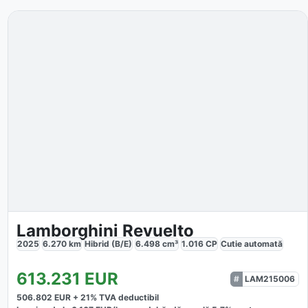
Lamborghini Revuelto
2025
6.270
km
Hibrid (B/E)
6.498
cm³
1.016
CP
Cutie
automată
613.231
EUR
LAM215006
506.802
EUR +
21
% TVA deductibil