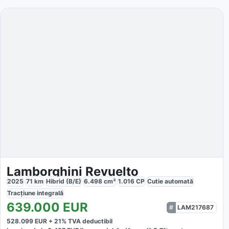
Lamborghini Revuelto
2025
71
km
Hibrid (B/E)
6.498
cm³
1.016
CP
Cutie
automată
Tracțiune
integrală
639.000
EUR
LAM217687
528.099
EUR +
21
% TVA deductibil