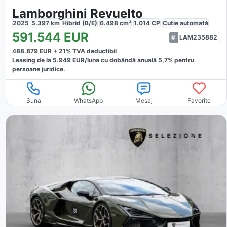
Lamborghini Revuelto
2025
5.397
km
Hibrid (B/E)
6.498
cm³
1.014
CP
Cutie
automată
591.544
EUR
LAM235882
488.879
EUR +
21
% TVA deductibil
Leasing de la
5.949
EUR/luna
cu dobăndă
anuală
5,7
% pentru
persoane juridice.
Sună
WhatsApp
Mesaj
Favorite