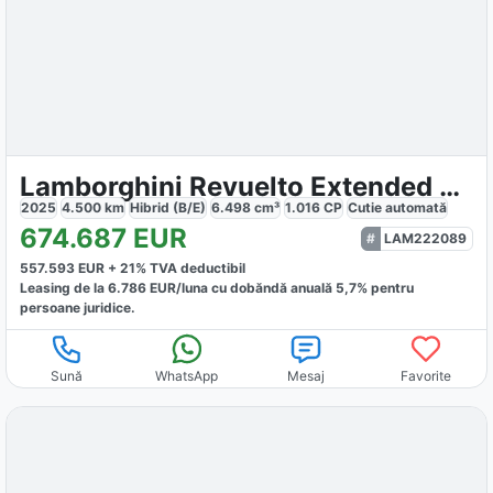
Lamborghini Revuelto Extended Carbon
2025
4.500
km
Hibrid (B/E)
6.498
cm³
1.016
CP
Cutie
automată
674.687
EUR
LAM222089
557.593
EUR +
21
% TVA deductibil
Leasing de la
6.786
EUR/luna
cu dobăndă
anuală
5,7
% pentru
persoane juridice.
Sună
WhatsApp
Mesaj
Favorite