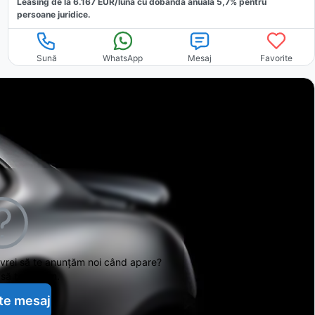
Leasing de la
6.167
EUR/luna
cu dobăndă
anuală
5,7
% pentru
persoane juridice.
Sună
WhatsApp
Mesaj
Favorite
 vrei să te anunțăm noi când apare?
să te ajutăm.
te mesaj