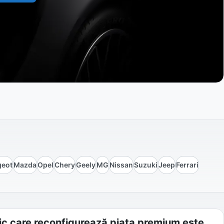
geot
Mazda
Opel
Chery
Geely
MG
Nissan
Suzuki
Jeep
Ferrari
ic care reconfigurează piața premium este