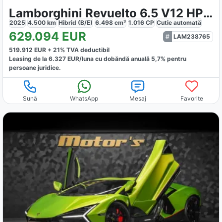
Lamborghini Revuelto 6.5 V12 HPEV
2025
4.500
km
Hibrid (B/E)
6.498
cm³
1.016
CP
Cutie
automată
629.094
EUR
LAM238765
519.912
EUR +
21
% TVA deductibil
Leasing de la
6.327
EUR/luna
cu dobăndă
anuală
5,7
% pentru
persoane juridice.
Sună
WhatsApp
Mesaj
Favorite