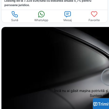
Leasing de la
7.328
EUR/luna
cu dobăndă
anuală
5,7
% pentru
persoane juridice.
Sună
WhatsApp
Mesaj
Favorite
Încă nu ai găsit
mașina potrivită și
Suntem aici 
Trimi