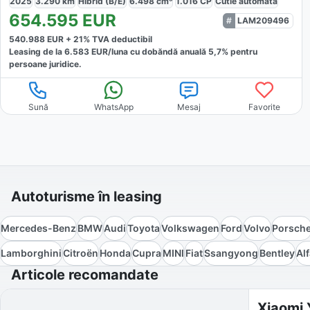
2025
3.290
km
Hibrid (B/E)
6.498
cm³
1.016
CP
Cutie
automată
654.595
EUR
LAM209496
540.988
EUR +
21
% TVA deductibil
Leasing de la
6.583
EUR/luna
cu dobăndă
anuală
5,7
% pentru
persoane juridice.
Sună
WhatsApp
Mesaj
Favorite
Autoturisme în leasing
Mercedes-Benz
BMW
Audi
Toyota
Volkswagen
Ford
Volvo
Porsch
Lamborghini
Citroën
Honda
Cupra
MINI
Fiat
Ssangyong
Bentley
Al
Articole recomandate
Xiaomi 