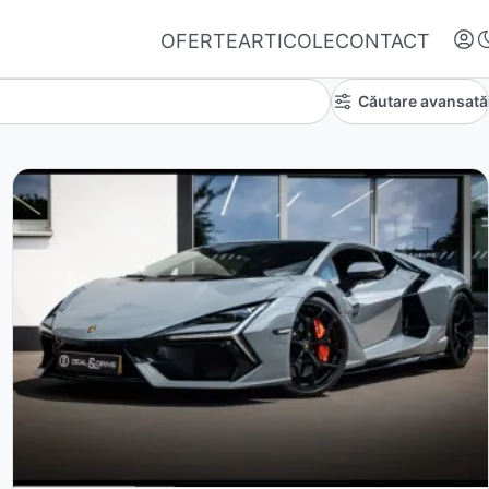
OFERTE
ARTICOLE
CONTACT
Căutare avansată
Autentifică-te
Nu ai oferte favorite