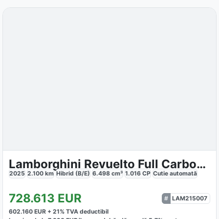
Lamborghini Revuelto Full Carbon & Livery
2025
2.100
km
Hibrid (B/E)
6.498
cm³
1.016
CP
Cutie
automată
728.613
EUR
LAM215007
602.160
EUR +
21
% TVA deductibil