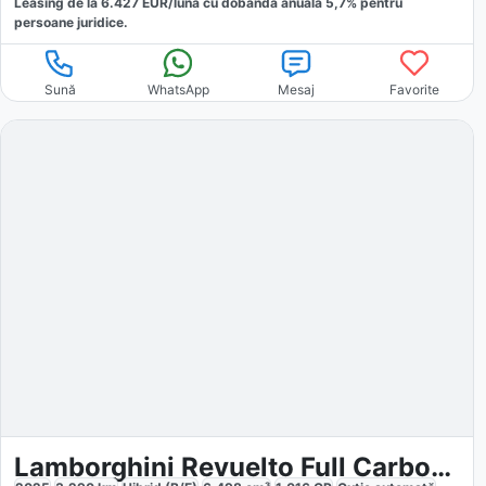
Leasing de la
6.427
EUR/luna
cu dobăndă
anuală
5,7
% pentru
persoane juridice.
Sună
WhatsApp
Mesaj
Favorite
Lamborghini Revuelto Full Carbon Packs