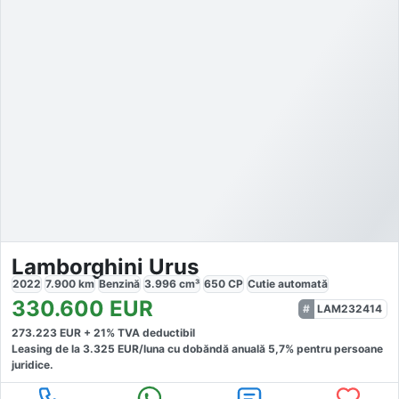
Lamborghini Urus
2022
7.900
km
Benzină
3.996
cm³
650
CP
Cutie
automată
330.600
EUR
LAM232414
273.223
EUR +
21
% TVA deductibil
Leasing de la
3.325
EUR/luna
cu dobăndă
anuală
5,7
% pentru persoane
juridice.