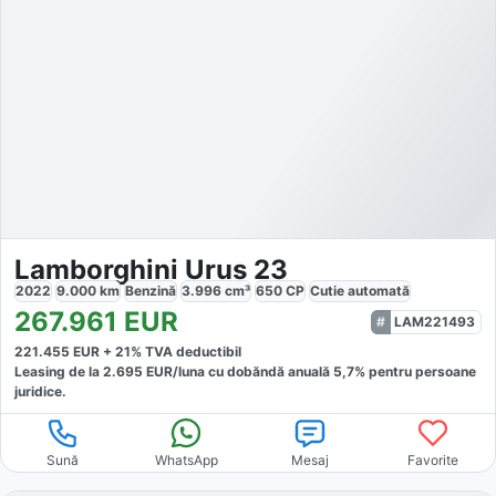
Lamborghini Urus 23
2022
9.000
km
Benzină
3.996
cm³
650
CP
Cutie
automată
267.961
EUR
LAM221493
221.455
EUR +
21
% TVA deductibil
Leasing de la
2.695
EUR/luna
cu dobăndă
anuală
5,7
% pentru persoane
juridice.
Sună
WhatsApp
Mesaj
Favorite