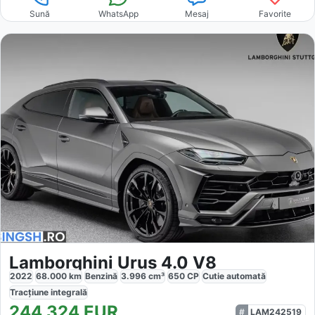
Sună
WhatsApp
Mesaj
Favorite
Lamborghini Urus 4.0 V8
2022
68.000
km
Benzină
3.996
cm³
650
CP
Cutie
automată
Tracțiune
integrală
244.324
EUR
LAM242519