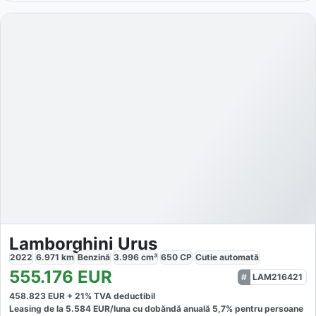
Lamborghini Urus
2022
6.971
km
Benzină
3.996
cm³
650
CP
Cutie
automată
555.176
EUR
LAM216421
458.823
EUR +
21
% TVA deductibil
Leasing de la
5.584
EUR/luna
cu dobăndă
anuală
5,7
% pentru persoane