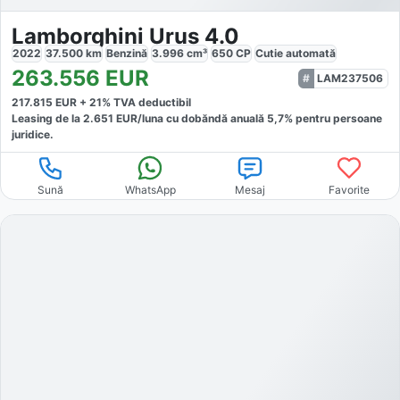
Lamborghini Urus 4.0
2022
37.500
km
Benzină
3.996
cm³
650
CP
Cutie
automată
263.556
EUR
LAM237506
217.815
EUR +
21
% TVA deductibil
Leasing de la
2.651
EUR/luna
cu dobăndă
anuală
5,7
% pentru persoane
juridice.
Sună
WhatsApp
Mesaj
Favorite