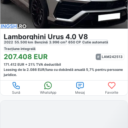
Lamborghini Urus 4.0 V8
2022
55.500
km
Benzină
3.996
cm³
650
CP
Cutie
automată
Tracțiune
integrală
207.408
EUR
LAM242513
171.412
EUR +
21
% TVA deductibil
Leasing de la
2.086
EUR/luna
cu dobăndă
anuală
5,7
% pentru persoane
juridice.
Sună
WhatsApp
Mesaj
Favorite