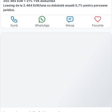
202.465
EUR +
21
% TVA deductibil
Leasing de la
2.464
EUR/luna
cu dobăndă
anuală
5,7
% pentru persoane
juridice.
Sună
WhatsApp
Mesaj
Favorite