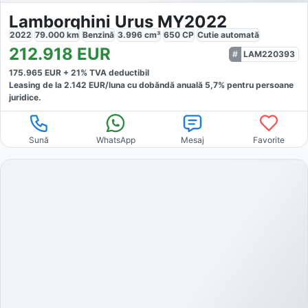
Lamborghini Urus MY2022
2022
79.000
km
Benzină
3.996
cm³
650
CP
Cutie
automată
212.918
EUR
LAM220393
175.965
EUR +
21
% TVA deductibil
Leasing de la
2.142
EUR/luna
cu dobăndă
anuală
5,7
% pentru persoane
juridice.
Sună
WhatsApp
Mesaj
Favorite