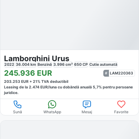
Lamborghini Urus
2022
36.004
km
Benzină
3.996
cm³
650
CP
Cutie
automată
245.936
EUR
LAM220363
203.253
EUR +
21
% TVA deductibil
Leasing de la
2.474
EUR/luna
cu dobăndă
anuală
5,7
% pentru persoane
juridice.
Sună
WhatsApp
Mesaj
Favorite