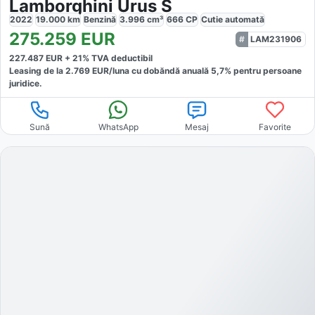
Lamborghini Urus S
2022
19.000
km
Benzină
3.996
cm³
666
CP
Cutie
automată
275.259
EUR
LAM231906
227.487
EUR +
21
% TVA deductibil
Leasing de la
2.769
EUR/luna
cu dobăndă
anuală
5,7
% pentru persoane
juridice.
Sună
WhatsApp
Mesaj
Favorite