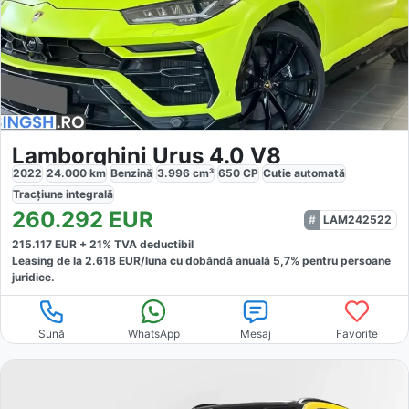
Lamborghini Urus 4.0 V8
2022
24.000
km
Benzină
3.996
cm³
650
CP
Cutie
automată
Tracțiune
integrală
260.292
EUR
LAM242522
215.117
EUR +
21
% TVA deductibil
Leasing de la
2.618
EUR/luna
cu dobăndă
anuală
5,7
% pentru persoane
juridice.
Sună
WhatsApp
Mesaj
Favorite