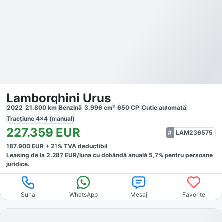
Lamborghini Urus
2022
21.800
km
Benzină
3.996
cm³
650
CP
Cutie
automată
Tracțiune
4x4 (manual)
227.359
EUR
LAM236575
187.900
EUR +
21
% TVA deductibil
Leasing de la
2.287
EUR/luna
cu dobăndă
anuală
5,7
% pentru persoane
juridice.
Sună
WhatsApp
Mesaj
Favorite