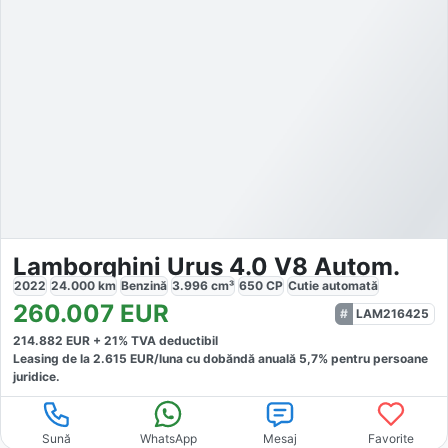
Lamborghini Urus 4.0 V8 Autom.
2022
24.000
km
Benzină
3.996
cm³
650
CP
Cutie
automată
260.007
EUR
LAM216425
214.882
EUR +
21
% TVA deductibil
Leasing de la
2.615
EUR/luna
cu dobăndă
anuală
5,7
% pentru persoane
juridice.
Sună
WhatsApp
Mesaj
Favorite