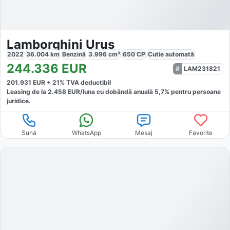
Lamborghini Urus
2022
36.004
km
Benzină
3.996
cm³
650
CP
Cutie
automată
244.336
EUR
LAM231821
201.931
EUR +
21
% TVA deductibil
Leasing de la
2.458
EUR/luna
cu dobăndă
anuală
5,7
% pentru persoane
juridice.
Sună
WhatsApp
Mesaj
Favorite