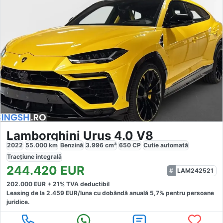
Lamborghini Urus 4.0 V8
2022
55.000
km
Benzină
3.996
cm³
650
CP
Cutie
automată
Tracțiune
integrală
244.420
EUR
LAM242521
202.000
EUR +
21
% TVA deductibil
Leasing de la
2.459
EUR/luna
cu dobăndă
anuală
5,7
% pentru persoane
juridice.