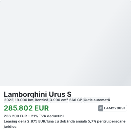
Lamborghini Urus S
2022
19.000
km
Benzină
3.996
cm³
666
CP
Cutie
automată
285.802
EUR
LAM220891
236.200
EUR +
21
% TVA deductibil
Leasing de la
2.875
EUR/luna
cu dobăndă
anuală
5,7
% pentru persoane
juridice.