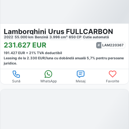
Lamborghini Urus FULLCARBON
2022
55.000
km
Benzină
3.996
cm³
650
CP
Cutie
automată
231.627
EUR
LAM220367
191.427
EUR +
21
% TVA deductibil
Leasing de la
2.330
EUR/luna
cu dobăndă
anuală
5,7
% pentru persoane
juridice.
Sună
WhatsApp
Mesaj
Favorite