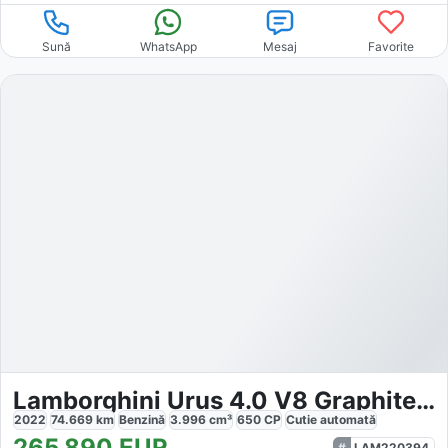
Sună
WhatsApp
Mesaj
Favorite
Lamborghini Urus 4.0 V8 Graphite Capsule
2022
74.669
km
Benzină
3.996
cm³
650
CP
Cutie
automată
265.890
EUR
LAM220394