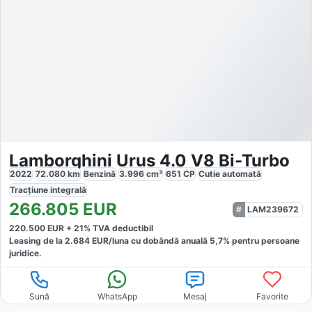
Lamborghini Urus 4.0 V8 Bi-Turbo
2022
72.080
km
Benzină
3.996
cm³
651
CP
Cutie
automată
Tracțiune
integrală
266.805
EUR
LAM239672
220.500
EUR +
21
% TVA deductibil
Leasing de la
2.684
EUR/luna
cu dobăndă
anuală
5,7
% pentru persoane
juridice.
Sună
WhatsApp
Mesaj
Favorite