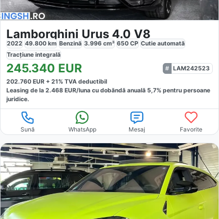
Lamborghini Urus 4.0 V8
2022
49.800
km
Benzină
3.996
cm³
650
CP
Cutie
automată
Tracțiune
integrală
245.340
EUR
LAM242523
202.760
EUR +
21
% TVA deductibil
Leasing de la
2.468
EUR/luna
cu dobăndă
anuală
5,7
% pentru persoane
juridice.
Sună
WhatsApp
Mesaj
Favorite