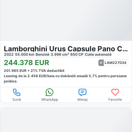
Lamborghini Urus Capsule Pano Carbon
2022
55.000
km
Benzină
3.996
cm³
650
CP
Cutie
automată
244.378
EUR
LAM227034
201.965
EUR +
21
% TVA deductibil
Leasing de la
2.458
EUR/luna
cu dobăndă
anuală
5,7
% pentru persoane
juridice.
Sună
WhatsApp
Mesaj
Favorite