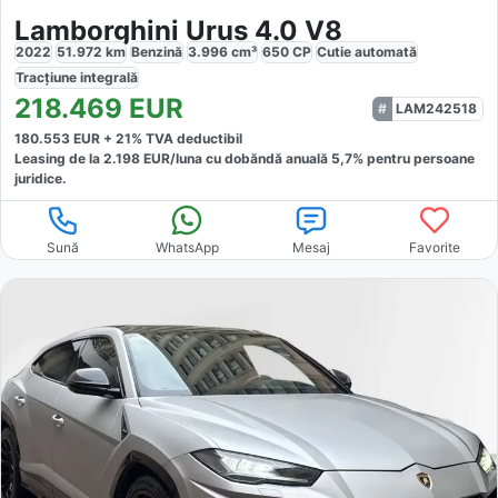
Lamborghini Urus 4.0 V8
2022
51.972
km
Benzină
3.996
cm³
650
CP
Cutie
automată
Tracțiune
integrală
218.469
EUR
LAM242518
180.553
EUR +
21
% TVA deductibil
Leasing de la
2.198
EUR/luna
cu dobăndă
anuală
5,7
% pentru persoane
juridice.
Sună
WhatsApp
Mesaj
Favorite