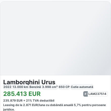
Lamborghini Urus
2022
13.000
km
Benzină
3.998
cm³
650
CP
Cutie
automată
285.413
EUR
LAM237514
235.879
EUR +
21
% TVA deductibil
Leasing de la
2.871
EUR/luna
cu dobăndă
anuală
5,7
% pentru persoane
juridice.