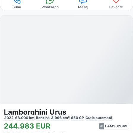
Sună
WhatsApp
Mesaj
Favorite
Lamborghini Urus
2022
68.000
km
Benzină
3.996
cm³
650
CP
Cutie
automată
244.983
EUR
LAM232049