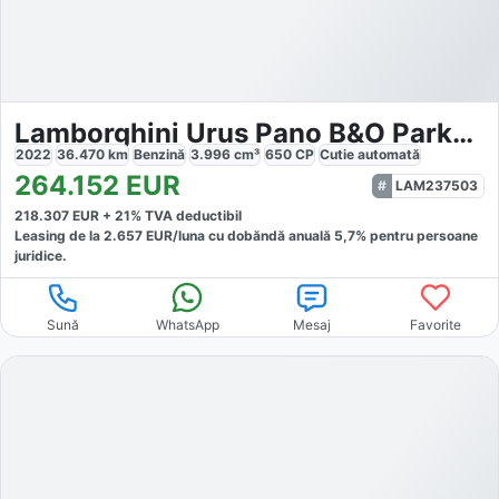
Lamborghini Urus Pano B&O ParkAssist AHK Q-Citura
2022
36.470
km
Benzină
3.996
cm³
650
CP
Cutie
automată
264.152
EUR
LAM237503
218.307
EUR +
21
% TVA deductibil
Leasing de la
2.657
EUR/luna
cu dobăndă
anuală
5,7
% pentru persoane
juridice.
Sună
WhatsApp
Mesaj
Favorite