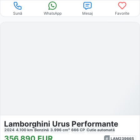
Sună
WhatsApp
Mesaj
Favorite
Lamborghini Urus Performante
2024
4.100
km
Benzină
3.996
cm³
666
CP
Cutie
automată
356.890
EUR
LAM239665