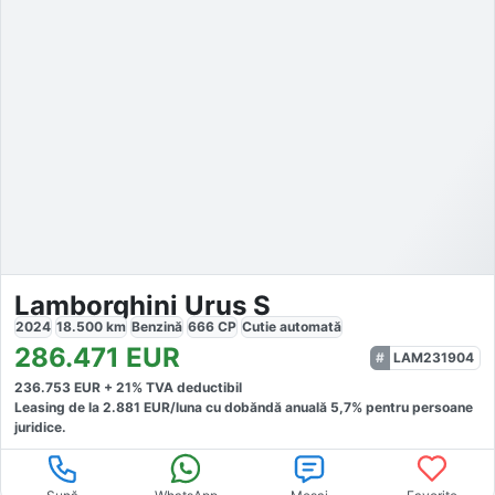
Lamborghini Urus S
2024
18.500
km
Benzină
666
CP
Cutie
automată
286.471
EUR
LAM231904
236.753
EUR +
21
% TVA deductibil
Leasing de la
2.881
EUR/luna
cu dobăndă
anuală
5,7
% pentru persoane
juridice.