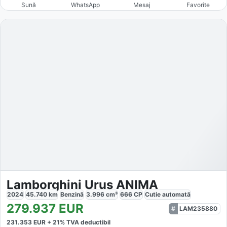
Sună
WhatsApp
Mesaj
Favorite
Lamborghini Urus ANIMA
2024
45.740
km
Benzină
3.996
cm³
666
CP
Cutie
automată
279.937
EUR
LAM235880
231.353
EUR +
21
% TVA deductibil