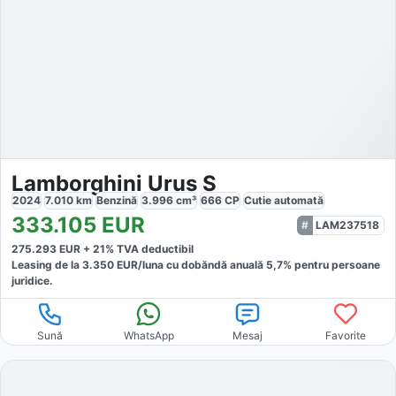
Lamborghini Urus S
2024
7.010
km
Benzină
3.996
cm³
666
CP
Cutie
automată
333.105
EUR
LAM237518
275.293
EUR +
21
% TVA deductibil
Leasing de la
3.350
EUR/luna
cu dobăndă
anuală
5,7
% pentru persoane
juridice.
Sună
WhatsApp
Mesaj
Favorite