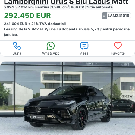
Lamborghini Urus S Blu Lacus Matt
2024
37.014
km
Benzină
3.986
cm³
666
CP
Cutie
automată
292.450
EUR
LAM241018
241.694
EUR +
21
% TVA deductibil
Leasing de la
2.942
EUR/luna
cu dobăndă
anuală
5,7
% pentru persoane
juridice.
Sună
WhatsApp
Mesaj
Favorite