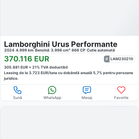
Lamborghini Urus Performante
2024
4.999
km
Benzină
3.996
cm³
666
CP
Cutie
automată
370.116
EUR
LAM230210
305.881
EUR +
21
% TVA deductibil
Leasing de la
3.723
EUR/luna
cu dobăndă
anuală
5,7
% pentru persoane
juridice.
Sună
WhatsApp
Mesaj
Favorite