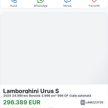
Sună
WhatsApp
Mesaj
Favorite
Lamborghini Urus S
2024
24.990
km
Benzină
3.996
cm³
666
CP
Cutie
automată
296.389
EUR
LAM223735