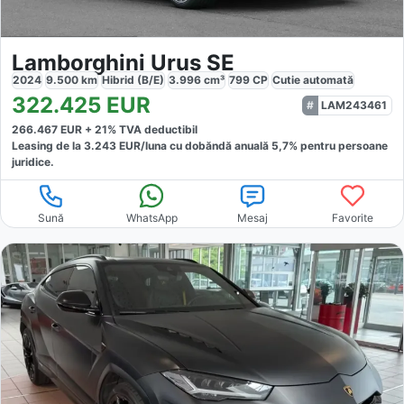
Lamborghini Urus SE
2024
9.500
km
Hibrid (B/E)
3.996
cm³
799
CP
Cutie
automată
322.425
EUR
LAM243461
266.467
EUR +
21
% TVA deductibil
Leasing de la
3.243
EUR/luna
cu dobăndă
anuală
5,7
% pentru persoane
juridice.
Sună
WhatsApp
Mesaj
Favorite