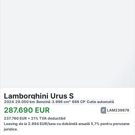
Lamborghini Urus S
2024
29.050
km
Benzină
3.996
cm³
666
CP
Cutie
automată
287.690
EUR
LAM239678
237.760
EUR +
21
% TVA deductibil
Leasing de la
2.894
EUR/luna
cu dobăndă
anuală
5,7
% pentru persoane
juridice.