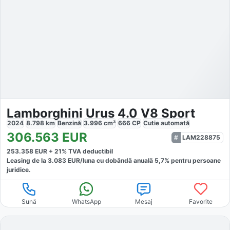
Lamborghini Urus 4.0 V8 Sport
2024
8.798
km
Benzină
3.996
cm³
666
CP
Cutie
automată
306.563
EUR
LAM228875
253.358
EUR +
21
% TVA deductibil
Leasing de la
3.083
EUR/luna
cu dobăndă
anuală
5,7
% pentru persoane
juridice.
Sună
WhatsApp
Mesaj
Favorite