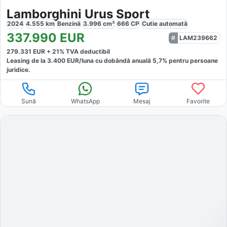
Lamborghini Urus Sport
2024
4.555
km
Benzină
3.996
cm³
666
CP
Cutie
automată
337.990
EUR
LAM239662
279.331
EUR +
21
% TVA deductibil
Leasing de la
3.400
EUR/luna
cu dobăndă
anuală
5,7
% pentru persoane
juridice.
Sună
WhatsApp
Mesaj
Favorite