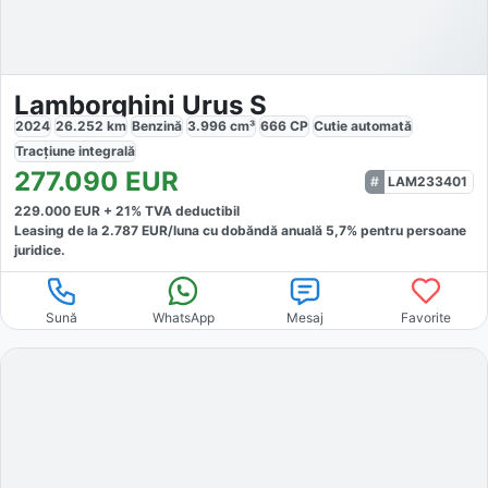
Lamborghini Urus S
2024
26.252
km
Benzină
3.996
cm³
666
CP
Cutie
automată
Tracțiune
integrală
277.090
EUR
LAM233401
229.000
EUR +
21
% TVA deductibil
Leasing de la
2.787
EUR/luna
cu dobăndă
anuală
5,7
% pentru persoane
juridice.
Sună
WhatsApp
Mesaj
Favorite