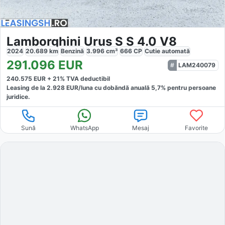
Lamborghini Urus S S 4.0 V8
2024
20.689
km
Benzină
3.996
cm³
666
CP
Cutie
automată
291.096
EUR
LAM240079
240.575
EUR +
21
% TVA deductibil
Leasing de la
2.928
EUR/luna
cu dobăndă
anuală
5,7
% pentru persoane
juridice.
Sună
WhatsApp
Mesaj
Favorite