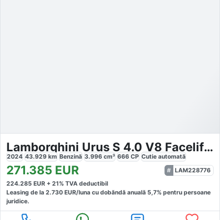
Lamborghini Urus S 4.0 V8 Facelift MY2024
2024
43.929
km
Benzină
3.996
cm³
666
CP
Cutie
automată
271.385
EUR
LAM228776
224.285
EUR +
21
% TVA deductibil
Leasing de la
2.730
EUR/luna
cu dobăndă
anuală
5,7
% pentru persoane
juridice.