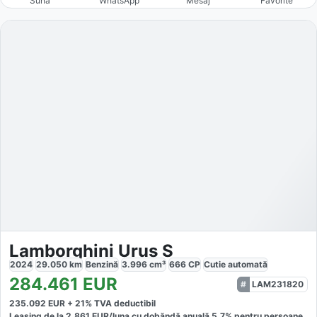
Sună
WhatsApp
Mesaj
Favorite
Lamborghini Urus S
2024
29.050
km
Benzină
3.996
cm³
666
CP
Cutie
automată
284.461
EUR
LAM231820
235.092
EUR +
21
% TVA deductibil
Leasing de la
2.861
EUR/luna
cu dobăndă
anuală
5,7
% pentru persoane