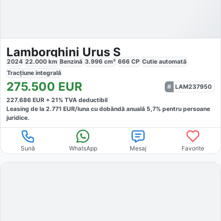
Lamborghini Urus S
2024
22.000
km
Benzină
3.996
cm³
666
CP
Cutie
automată
Tracțiune
integrală
275.500
EUR
LAM237950
227.686
EUR +
21
% TVA deductibil
Leasing de la
2.771
EUR/luna
cu dobăndă
anuală
5,7
% pentru persoane
juridice.
Sună
WhatsApp
Mesaj
Favorite