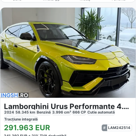
Lamborghini Urus Performante 4.0 V8
2024
58.345
km
Benzină
3.996
cm³
666
CP
Cutie
automată
Tracțiune
integrală
291.963
EUR
LAM242514
241.292
EUR +
21
% TVA deductibil