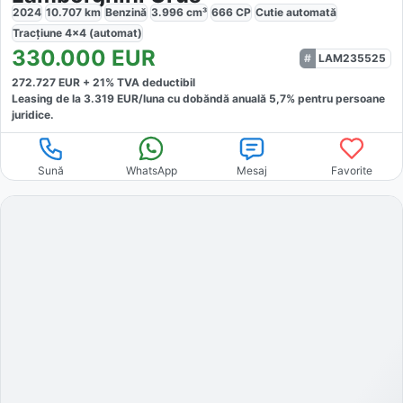
2024
10.707
km
Benzină
3.996
cm³
666
CP
Cutie
automată
Tracțiune
4x4 (automat)
330.000
EUR
LAM235525
272.727
EUR +
21
% TVA deductibil
Leasing de la
3.319
EUR/luna
cu dobăndă
anuală
5,7
% pentru persoane
juridice.
Sună
WhatsApp
Mesaj
Favorite