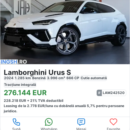
Lamborghini Urus S
2024
1.285
km
Benzină
3.996
cm³
666
CP
Cutie
automată
Tracțiune
integrală
276.144
EUR
LAM242520
228.218
EUR +
21
% TVA deductibil
Leasing de la
2.778
EUR/luna
cu dobăndă
anuală
5,7
% pentru persoane
juridice.
Sună
WhatsApp
Mesaj
Favorite