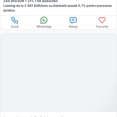
244.950
EUR +
21
% TVA deductibil
Leasing de la
2.981
EUR/luna
cu dobăndă
anuală
5,7
% pentru persoane
juridice.
Sună
WhatsApp
Mesaj
Favorite