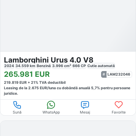
Lamborghini Urus 4.0 V8
2024
34.559
km
Benzină
3.996
cm³
666
CP
Cutie
automată
265.981
EUR
LAM232046
219.819
EUR +
21
% TVA deductibil
Leasing de la
2.675
EUR/luna
cu dobăndă
anuală
5,7
% pentru persoane
juridice.
Sună
WhatsApp
Mesaj
Favorite