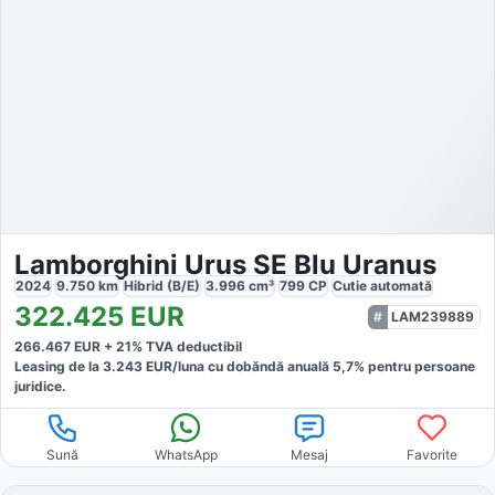
Lamborghini Urus SE Blu Uranus
2024
9.750
km
Hibrid (B/E)
3.996
cm³
799
CP
Cutie
automată
322.425
EUR
LAM239889
266.467
EUR +
21
% TVA deductibil
Leasing de la
3.243
EUR/luna
cu dobăndă
anuală
5,7
% pentru persoane
juridice.
Sună
WhatsApp
Mesaj
Favorite