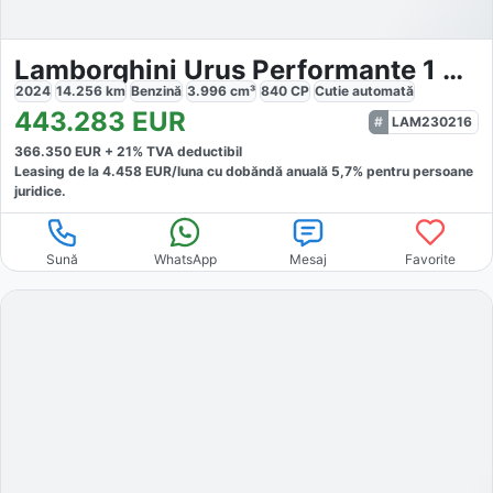
Lamborghini Urus Performante 1 99 ABT Scatenato
2024
14.256
km
Benzină
3.996
cm³
840
CP
Cutie
automată
443.283
EUR
LAM230216
366.350
EUR +
21
% TVA deductibil
Leasing de la
4.458
EUR/luna
cu dobăndă
anuală
5,7
% pentru persoane
juridice.
Sună
WhatsApp
Mesaj
Favorite