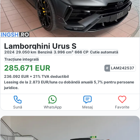
Lamborghini Urus S
2024
29.050
km
Benzină
3.996
cm³
666
CP
Cutie
automată
Tracțiune
integrală
285.671
EUR
LAM242537
236.092
EUR +
21
% TVA deductibil
Leasing de la
2.873
EUR/luna
cu dobăndă
anuală
5,7
% pentru persoane
juridice.
Sună
WhatsApp
Mesaj
Favorite