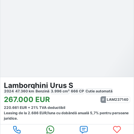
Lamborghini Urus S
2024
47.360
km
Benzină
3.996
cm³
666
CP
Cutie
automată
267.000
EUR
LAM237140
220.661
EUR +
21
% TVA deductibil
Leasing de la
2.686
EUR/luna
cu dobăndă
anuală
5,7
% pentru persoane
juridice.