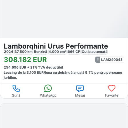
Lamborghini Urus Performante
2024
37.500
km
Benzină
4.000
cm³
666
CP
Cutie
automată
308.182
EUR
LAM240043
254.696
EUR +
21
% TVA deductibil
Leasing de la
3.100
EUR/luna
cu dobăndă
anuală
5,7
% pentru persoane
juridice.
Sună
WhatsApp
Mesaj
Favorite