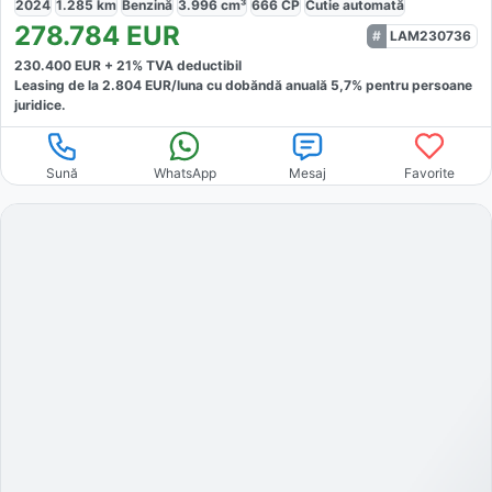
2024
1.285
km
Benzină
3.996
cm³
666
CP
Cutie
automată
278.784
EUR
LAM230736
230.400
EUR +
21
% TVA deductibil
Leasing de la
2.804
EUR/luna
cu dobăndă
anuală
5,7
% pentru persoane
juridice.
Sună
WhatsApp
Mesaj
Favorite