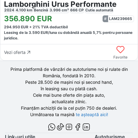
Lamborghini Urus Performante
2024
4.100
km
Benzină
3.996
cm³
666
CP
Cutie
automată
356.890
EUR
LAM239665
294.950
EUR +
21
% TVA deductibil
Leasing de la
3.590
EUR/luna
cu dobăndă
anuală
5,7
% pentru persoane
juridice.
Vezi oferta
Favorite
Prima platformă de vânzări de autoturisme noi și rulate din
România, fondată în
2010
.
Peste 28.500 de
mașini noi și second hand,
în leasing sau cu plată cash.
Cele mai bune oferte din piața auto,
actualizate zilnic.
Finanțăm achiziții de la
cel puțin 750 de
dealeri.
Următoarea ta mașină
te așteaptă aici!
Link-uri utile
Autoturisme