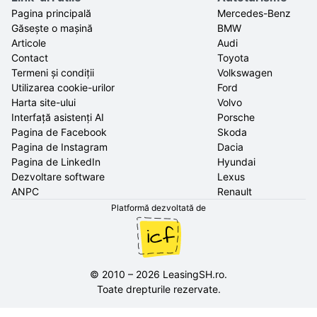
Pagina principală
Mercedes-Benz
Găsește o mașină
BMW
Articole
Audi
Contact
Toyota
Termeni și condiții
Volkswagen
Utilizarea cookie-urilor
Ford
Harta site-ului
Volvo
Interfață asistenți AI
Porsche
Pagina de Facebook
Skoda
Pagina de Instagram
Dacia
Pagina de LinkedIn
Hyundai
Dezvoltare software
Lexus
ANPC
Renault
Platformă dezvoltată de
©
2010
–
2026
LeasingSH.ro
.
Toate drepturile rezervate.