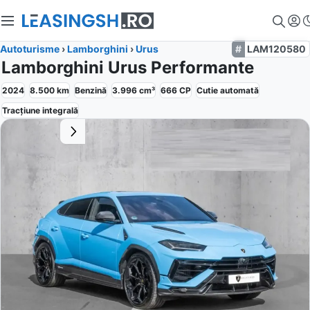
Autoturisme
›
Lamborghini
›
Urus
LAM120580
Lamborghini Urus Performante
2024
8.500
km
Benzină
3.996
cm³
666
CP
Cutie
automată
Tracțiune
integrală