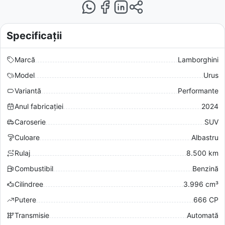
Specificații
Marcă
Lamborghini
Model
Urus
Variantă
Performante
Anul fabricației
2024
Caroserie
SUV
Culoare
Albastru
Rulaj
8.500 km
Combustibil
Benzină
Cilindree
3.996 cm³
Putere
666 CP
Transmisie
Automată