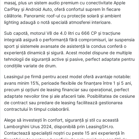
masaj, plus un sistem audio premium cu conectivitate Apple
CarPlay și Android Auto, oferă confortul suprem în fiecare
călătorie. Panoramic roof-ul cu protecție solară și ambient
lighting adaugă o notă specială atmosferei interioare.
Sub capotă, motorul V8 de 4.0 litri cu 666 CP și tracțiune
integrală asigură o performanță fără compromisuri, iar suspensia
sport și sistemele avansate de asistență la condus conferă o
experiență dinamică și sigură. Acest model dispune de multiple
tehnologii de siguranță active și pasive, perfect adaptate pentru
condițiile variate de drum.
Leasingul pe firmă pentru acest model oferă avantaje notabile:
avans minim 15%, perioade flexibile de finanțare între 1 și 5 ani,
precum și opțiuni de leasing financiar sau operațional, perfect
adaptate nevoilor tine și ale afacerii tale. Posibilitatea de cesiune
de contract sau predare de leasing facilitează gestionarea
contractului în timpul colaborării.
Alege să investești în confort, siguranță și stil cu această
Lamborghini Urus 2024, disponibilă prin LeasingSH.ro.
Contactează specialiștii noștri cu peste 15 ani experiență în