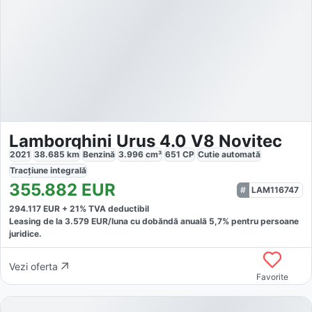
Lamborghini Urus 4.0 V8 Novitec
2021
38.685
km
Benzină
3.996
cm³
651
CP
Cutie
automată
Tracțiune
integrală
355.882
EUR
LAM116747
294.117
EUR +
21
% TVA deductibil
Leasing de la
3.579
EUR/luna
cu dobăndă
anuală
5,7
% pentru persoane
juridice.
Vezi oferta
Favorite