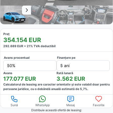
Preț
354.154
EUR
292.689
EUR +
21
% TVA deductibil
Avans procentual
Finanțare pe
50%
5 ani
Avans
Rată lunară
177.077
EUR
3.562
EUR
Calculatorul de leasing are caracter orientativ și este valabil doar pentru
persoane juridice, cu o dobândă anuală estimată de
5,7
%.
Sună
WhatsApp
Mesaj
Favorite
Distribuie această ofertă
de leasing
: