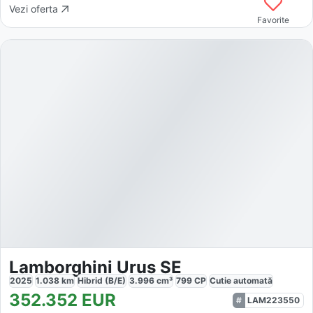
Vezi oferta
Favorite
Lamborghini Urus SE
2025
1.038
km
Hibrid (B/E)
3.996
cm³
799
CP
Cutie
automată
352.352
EUR
LAM223550