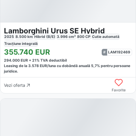
Lamborghini Urus SE Hybrid
2025
8.500
km
Hibrid (B/E)
3.996
cm³
800
CP
Cutie
automată
Tracțiune
integrală
355.740
EUR
LAM192469
294.000
EUR +
21
% TVA deductibil
Leasing de la
3.578
EUR/luna
cu dobăndă
anuală
5,7
% pentru persoane
juridice.
Vezi oferta
Favorite