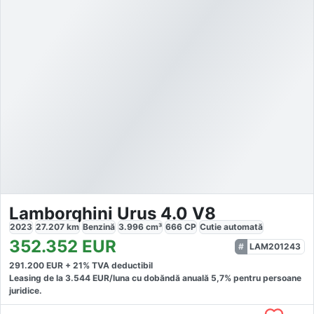
Lamborghini Urus 4.0 V8
2023
27.207
km
Benzină
3.996
cm³
666
CP
Cutie
automată
352.352
EUR
LAM201243
291.200
EUR +
21
% TVA deductibil
Leasing de la
3.544
EUR/luna
cu dobăndă
anuală
5,7
% pentru persoane
juridice.