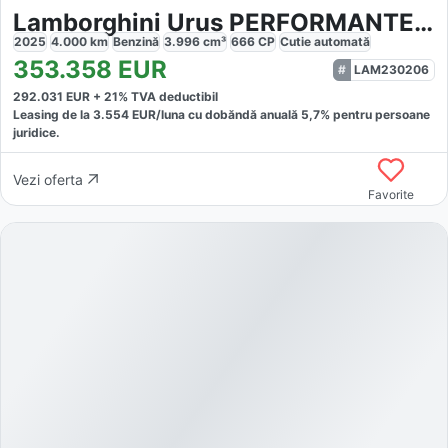
Lamborghini Urus PERFORMANTE FULL
2025
4.000
km
Benzină
3.996
cm³
666
CP
Cutie
automată
353.358
EUR
LAM230206
292.031
EUR +
21
% TVA deductibil
Leasing de la
3.554
EUR/luna
cu dobăndă
anuală
5,7
% pentru persoane
juridice.
Vezi oferta
Favorite