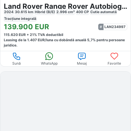
Land Rover Range Rover Autobiography
2024
30.615
km
Hibrid (B/E)
2.996
cm³
400
CP
Cutie
automată
Tracțiune
integrală
139.900
EUR
LAN234997
115.620
EUR +
21
% TVA deductibil
Leasing de la
1.407
EUR/luna
cu dobăndă
anuală
5,7
% pentru persoane
juridice.
Sună
WhatsApp
Mesaj
Favorite