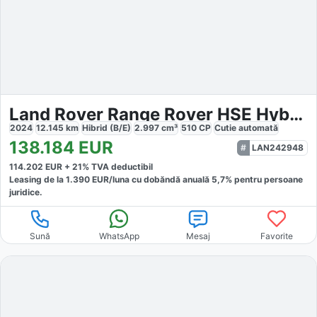
Land Rover Range Rover HSE Hybrid
2024
12.145
km
Hibrid (B/E)
2.997
cm³
510
CP
Cutie
automată
138.184
EUR
LAN242948
114.202
EUR +
21
% TVA deductibil
Leasing de la
1.390
EUR/luna
cu dobăndă
anuală
5,7
% pentru persoane
juridice.
Sună
WhatsApp
Mesaj
Favorite