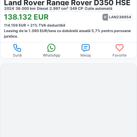
Land Rover Range Rover D350 HSE
2024
36.000
km
Diesel
2.997
cm³
349
CP
Cutie
automată
138.132
EUR
LAN236954
114.159
EUR +
21
% TVA deductibil
Leasing de la
1.390
EUR/luna
cu dobăndă
anuală
5,7
% pentru persoane
juridice.
Sună
WhatsApp
Mesaj
Favorite