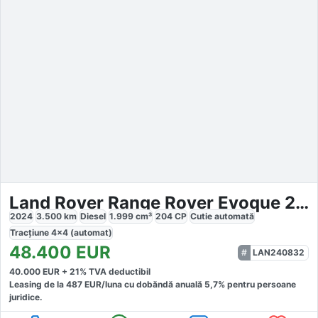
Land Rover Range Rover Evoque 2.0 D200 MHEV
2024
3.500
km
Diesel
1.999
cm³
204
CP
Cutie
automată
Tracțiune
4x4 (automat)
48.400
EUR
LAN240832
40.000
EUR +
21
% TVA deductibil
Leasing de la
487
EUR/luna
cu dobăndă
anuală
5,7
% pentru persoane
juridice.