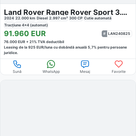
Land Rover Range Rover Sport 3.0 I6 D300 MHEV Dynamic HSE
2024
22.000
km
Diesel
2.997
cm³
300
CP
Cutie
automată
Tracțiune
4x4 (automat)
91.960
EUR
LAN240825
76.000
EUR +
21
% TVA deductibil
Leasing de la
925
EUR/luna
cu dobăndă
anuală
5,7
% pentru persoane
juridice.
Sună
WhatsApp
Mesaj
Favorite