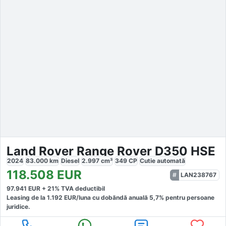
Land Rover Range Rover D350 HSE
2024
83.000
km
Diesel
2.997
cm³
349
CP
Cutie
automată
118.508
EUR
LAN238767
97.941
EUR +
21
% TVA deductibil
Leasing de la
1.192
EUR/luna
cu dobăndă
anuală
5,7
% pentru persoane
juridice.