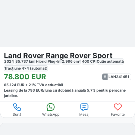
Land Rover Range Rover Sport
2024
85.737
km
Hibrid Plug-In
2.996
cm³
400
CP
Cutie
automată
Tracțiune
4x4 (automat)
78.800
EUR
LAN241451
65.124
EUR +
21
% TVA deductibil
Leasing de la
793
EUR/luna
cu dobăndă
anuală
5,7
% pentru persoane
juridice.
Sună
WhatsApp
Mesaj
Favorite