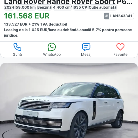
Land Rover Range Rover Sport P635 SV EDITION ONE
2024
59.000
km
Benzină
4.400
cm³
635
CP
Cutie
automată
161.568
EUR
LAN243341
133.527
EUR +
21
% TVA deductibil
Leasing de la
1.625
EUR/luna
cu dobăndă
anuală
5,7
% pentru persoane
juridice.
Sună
WhatsApp
Mesaj
Favorite