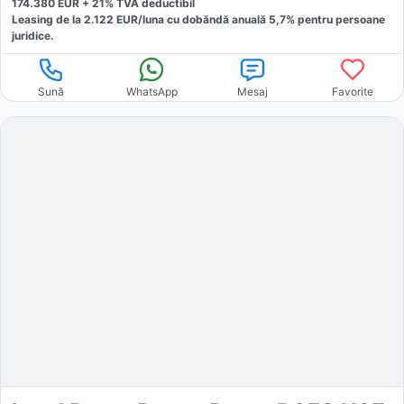
174.380
EUR +
21
% TVA deductibil
Leasing de la
2.122
EUR/luna
cu dobăndă
anuală
5,7
% pentru persoane
juridice.
Sună
WhatsApp
Mesaj
Favorite