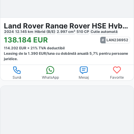
Land Rover Range Rover HSE Hybrid
2024
12.145
km
Hibrid (B/E)
2.997
cm³
510
CP
Cutie
automată
138.184
EUR
LAN236952
114.202
EUR +
21
% TVA deductibil
Leasing de la
1.390
EUR/luna
cu dobăndă
anuală
5,7
% pentru persoane
juridice.
Sună
WhatsApp
Mesaj
Favorite