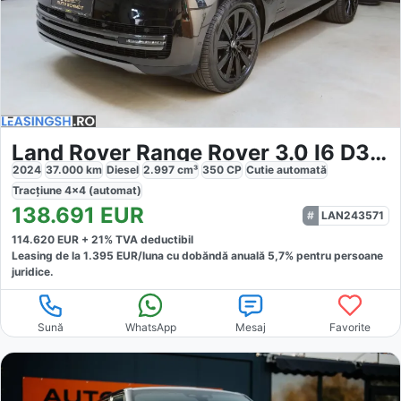
Land Rover Range Rover 3.0 I6 D350 MHEV LWB Autobiography
2024
37.000
km
Diesel
2.997
cm³
350
CP
Cutie
automată
Tracțiune
4x4 (automat)
138.691
EUR
LAN243571
114.620
EUR +
21
% TVA deductibil
Leasing de la
1.395
EUR/luna
cu dobăndă
anuală
5,7
% pentru persoane
juridice.
Sună
WhatsApp
Mesaj
Favorite