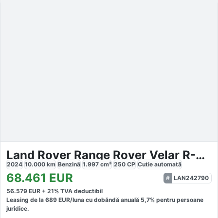
Land Rover Range Rover Velar R-Dynamic SE
2024
10.000
km
Benzină
1.997
cm³
250
CP
Cutie
automată
68.461
EUR
LAN242790
56.579
EUR +
21
% TVA deductibil
Leasing de la
689
EUR/luna
cu dobăndă
anuală
5,7
% pentru persoane
juridice.