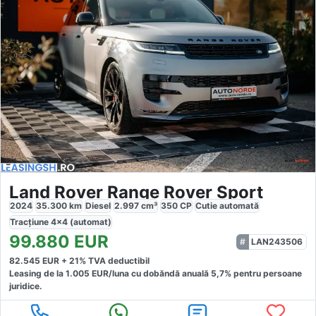
Land Rover Range Rover Sport
2024
35.300
km
Diesel
2.997
cm³
350
CP
Cutie
automată
Tracțiune
4x4 (automat)
99.880
EUR
LAN243506
82.545
EUR +
21
% TVA deductibil
Leasing de la
1.005
EUR/luna
cu dobăndă
anuală
5,7
% pentru persoane
juridice.