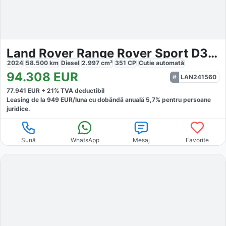
Land Rover Range Rover Sport D350 Autobio
2024
58.500
km
Diesel
2.997
cm³
351
CP
Cutie
automată
94.308
EUR
LAN241560
77.941
EUR +
21
% TVA deductibil
Leasing de la
949
EUR/luna
cu dobăndă
anuală
5,7
% pentru persoane
juridice.
Sună
WhatsApp
Mesaj
Favorite