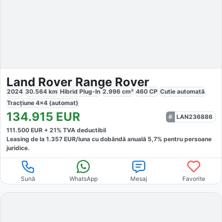
Land Rover Range Rover
2024
30.564
km
Hibrid Plug-In
2.996
cm³
460
CP
Cutie
automată
Tracțiune
4x4 (automat)
134.915
EUR
LAN236886
111.500
EUR +
21
% TVA deductibil
Leasing de la
1.357
EUR/luna
cu dobăndă
anuală
5,7
% pentru persoane
juridice.
Sună
WhatsApp
Mesaj
Favorite