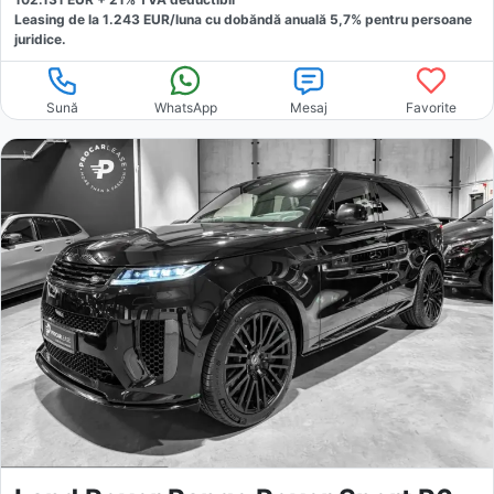
Leasing de la
1.243
EUR/luna
cu dobăndă
anuală
5,7
% pentru persoane
juridice.
Sună
WhatsApp
Mesaj
Favorite