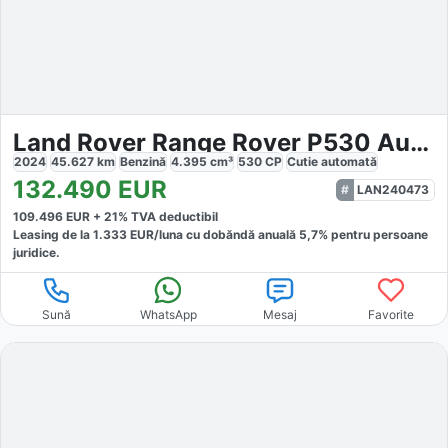
Land Rover Range Rover P530 Autobiography
2024
45.627
km
Benzină
4.395
cm³
530
CP
Cutie
automată
132.490
EUR
LAN240473
109.496
EUR +
21
% TVA deductibil
Leasing de la
1.333
EUR/luna
cu dobăndă
anuală
5,7
% pentru persoane
juridice.
Sună
WhatsApp
Mesaj
Favorite