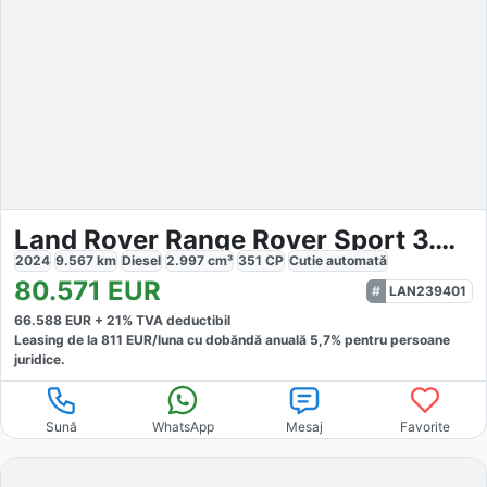
Land Rover Range Rover Sport 3.0 D350 MHEV First Edition
2024
9.567
km
Diesel
2.997
cm³
351
CP
Cutie
automată
80.571
EUR
LAN239401
66.588
EUR +
21
% TVA deductibil
Leasing de la
811
EUR/luna
cu dobăndă
anuală
5,7
% pentru persoane
juridice.
Sună
WhatsApp
Mesaj
Favorite