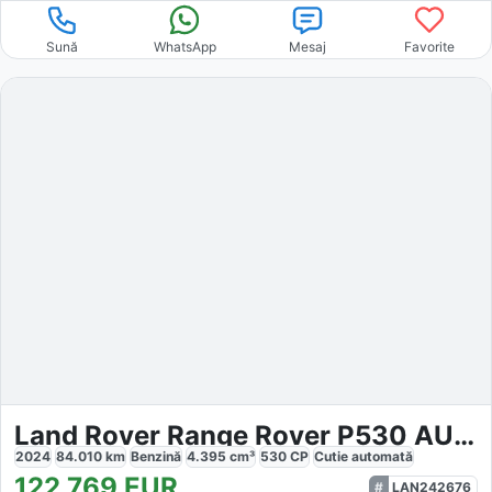
Sună
WhatsApp
Mesaj
Favorite
Land Rover Range Rover P530 AUTOBIO LWB
2024
84.010
km
Benzină
4.395
cm³
530
CP
Cutie
automată
122.769
EUR
LAN242676