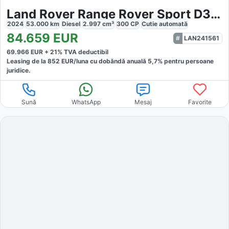
Land Rover Range Rover Sport D300 Dynamic SE
2024
53.000
km
Diesel
2.997
cm³
300
CP
Cutie
automată
84.659
EUR
LAN241561
69.966
EUR +
21
% TVA deductibil
Leasing de la
852
EUR/luna
cu dobăndă
anuală
5,7
% pentru persoane
juridice.
Sună
WhatsApp
Mesaj
Favorite