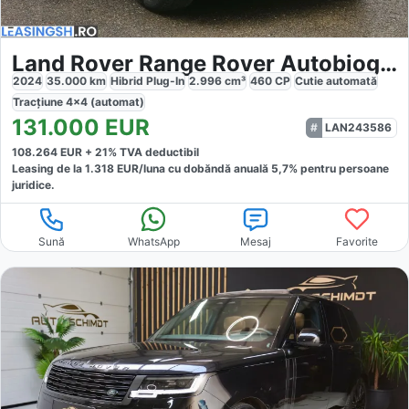
Land Rover Range Rover Autobiography
2024
35.000
km
Hibrid Plug-In
2.996
cm³
460
CP
Cutie
automată
Tracțiune
4x4 (automat)
131.000
EUR
LAN243586
108.264
EUR +
21
% TVA deductibil
Leasing de la
1.318
EUR/luna
cu dobăndă
anuală
5,7
% pentru persoane
juridice.
Sună
WhatsApp
Mesaj
Favorite