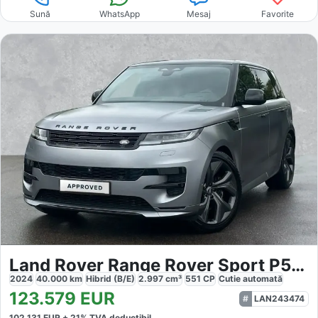
Sună
WhatsApp
Mesaj
Favorite
Land Rover Range Rover Sport P550e Autobiography
2024
40.000
km
Hibrid (B/E)
2.997
cm³
551
CP
Cutie
automată
123.579
EUR
LAN243474
102.131
EUR +
21
% TVA deductibil