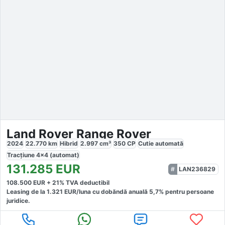
Land Rover Range Rover
2024
22.770
km
Hibrid
2.997
cm³
350
CP
Cutie
automată
Tracțiune
4x4 (automat)
131.285
EUR
LAN236829
108.500
EUR +
21
% TVA deductibil
Leasing de la
1.321
EUR/luna
cu dobăndă
anuală
5,7
% pentru persoane
juridice.