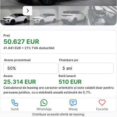
Preț
50.627
EUR
41.841
EUR +
21
% TVA deductibil
Avans procentual
Finanțare pe
50%
5 ani
Avans
Rată lunară
25.314
EUR
510
EUR
Calculatorul de leasing are caracter orientativ și este valabil doar pentru
persoane juridice, cu o dobândă anuală estimată de
5,7
%.
Sună
WhatsApp
Mesaj
Favorite
Distribuie această ofertă
de leasing
: