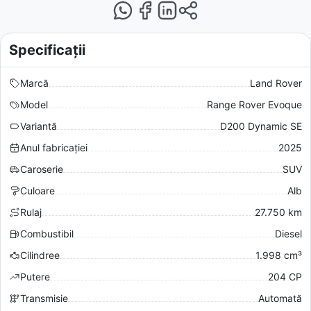
Specificații
Marcă
Land Rover
Model
Range Rover Evoque
Variantă
D200 Dynamic SE
Anul fabricației
2025
Caroserie
SUV
Culoare
Alb
Rulaj
27.750 km
Combustibil
Diesel
Cilindree
1.998 cm³
Putere
204 CP
Transmisie
Automată