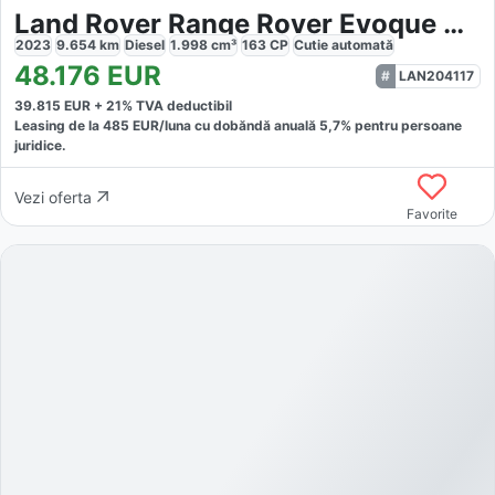
Land Rover Range Rover Evoque R-Dynamic SE
2023
9.654
km
Diesel
1.998
cm³
163
CP
Cutie
automată
48.176
EUR
LAN204117
39.815
EUR +
21
% TVA deductibil
Leasing de la
485
EUR/luna
cu dobăndă
anuală
5,7
% pentru persoane
juridice.
Vezi oferta
Favorite