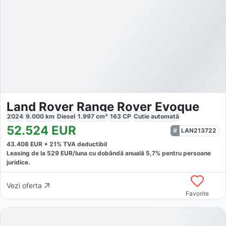
Land Rover Range Rover Evoque
2024
9.000
km
Diesel
1.997
cm³
163
CP
Cutie
automată
52.524
EUR
LAN213722
43.408
EUR +
21
% TVA deductibil
Leasing de la
529
EUR/luna
cu dobăndă
anuală
5,7
% pentru persoane
juridice.
Vezi oferta
Favorite