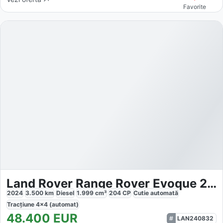
Favorite
Land Rover Range Rover Evoque 2.0 D200 MHEV
2024
3.500
km
Diesel
1.999
cm³
204
CP
Cutie
automată
Tracțiune
4x4 (automat)
48.400
EUR
LAN240832