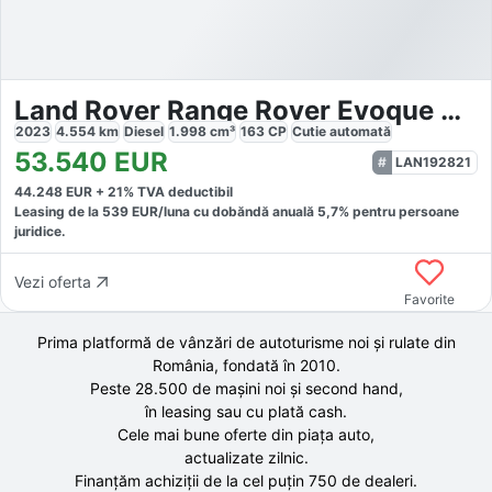
Land Rover Range Rover Evoque R-Dynamic HSE Winter
2023
4.554
km
Diesel
1.998
cm³
163
CP
Cutie
automată
53.540
EUR
LAN192821
44.248
EUR +
21
% TVA deductibil
Leasing de la
539
EUR/luna
cu dobăndă
anuală
5,7
% pentru persoane
juridice.
Vezi oferta
Favorite
Prima platformă de vânzări de autoturisme noi și rulate din
România, fondată în
2010
.
Peste 28.500 de
mașini noi și second hand,
în leasing sau cu plată cash.
Cele mai bune oferte din piața auto,
actualizate zilnic.
Finanțăm achiziții de la
cel puțin 750 de
dealeri.