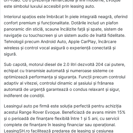
este simbolul luxului accesibil prin leasing auto.
Interiorul spațios este îmbrăcat în piele integrală neagră, oferind
confort premium și funcționalitate. Dotările includ un plafon
panoramic din sticlă, scaune încălzite față și spate, sistem de
navigație cu touchscreen și un sistem audio de înaltă fidelitate.
Tehnologii precum Android Auto, Apple CarPlay, încărcare
wireless și control vocal asigură o experiență conectată și
sigură.
Sub capotă, motorul diesel de 2.0 litri dezvoltă 204 cai putere,
echipat cu transmisie automată și numeroase sisteme ce
optimizează performanța și siguranța. Funcții precum controlul
adaptiv al vitezei, controlul dinamic al șasiului și frânarea
automată de urgență garantează o condus relaxant și sigur,
indiferent de condiții.
Leasingul auto pe firmă este soluția perfectă pentru achiziția
acestui Range Rover Evoque. Beneficiază de avans minim 15%
și o perioadă de finanțare flexibilă între 1 și 5 ani, cu servicii
complete de finanțare în leasing financiar sau operațional.
LeasingSH.ro facilitează predarea de leasing și cesiunea