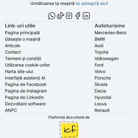
Următoarea ta mașină
te așteaptă aici!
Link-uri utile
Autoturisme
Pagina principală
Mercedes-Benz
Găsește o mașină
BMW
Articole
Audi
Contact
Toyota
Termeni și condiții
Volkswagen
Utilizarea cookie-urilor
Ford
Harta site-ului
Volvo
Interfață asistenți AI
Porsche
Pagina de Facebook
Skoda
Pagina de Instagram
Dacia
Pagina de LinkedIn
Hyundai
Dezvoltare software
Lexus
ANPC
Renault
Platformă dezvoltată de