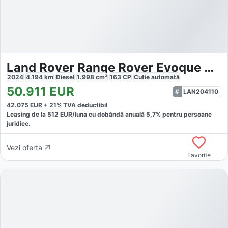
Land Rover Range Rover Evoque D165 Dyn. SE 18 HUD
2024
4.194
km
Diesel
1.998
cm³
163
CP
Cutie
automată
50.911
EUR
LAN204110
42.075
EUR +
21
% TVA deductibil
Leasing de la
512
EUR/luna
cu dobăndă
anuală
5,7
% pentru persoane
juridice.
Vezi oferta
Favorite