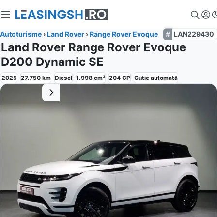
Autoturisme
›
Land Rover
›
Range Rover Evoque
LAN229430
Land Rover Range Rover Evoque
D200 Dynamic SE
2025
27.750
km
Diesel
1.998
cm³
204
CP
Cutie
automată