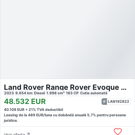
Land Rover Range Rover Evoque R-Dynamic SE
2023
9.654
km
Diesel
1.998
cm³
163
CP
Cutie
automată
48.532
EUR
LAN192822
40.109
EUR +
21
% TVA deductibil
Leasing de la
489
EUR/luna
cu dobăndă
anuală
5,7
% pentru persoane
juridice.
Vezi oferta