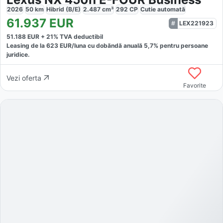
2026
50
km
Hibrid (B/E)
2.487
cm³
292
CP
Cutie
automată
61.937
EUR
LEX221923
51.188
EUR +
21
% TVA deductibil
Leasing de la
623
EUR/luna
cu dobăndă
anuală
5,7
% pentru persoane
juridice.
Vezi oferta
Favorite