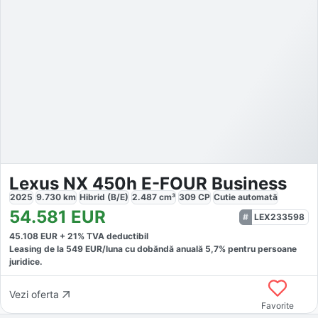
Lexus NX 450h E-FOUR Business
2025
9.730
km
Hibrid (B/E)
2.487
cm³
309
CP
Cutie
automată
54.581
EUR
LEX233598
45.108
EUR +
21
% TVA deductibil
Leasing de la
549
EUR/luna
cu dobăndă
anuală
5,7
% pentru persoane
juridice.
Vezi oferta
Favorite