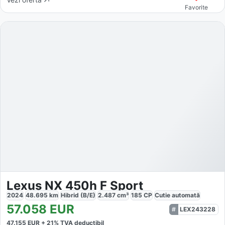
Favorite
Lexus NX 450h F Sport
2024
48.695
km
Hibrid (B/E)
2.487
cm³
185
CP
Cutie
automată
57.058
EUR
LEX243228
47.155
EUR +
21
% TVA deductibil