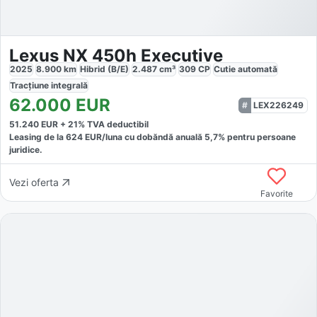
Lexus NX 450h Executive
2025
8.900
km
Hibrid (B/E)
2.487
cm³
309
CP
Cutie
automată
Tracțiune
integrală
62.000
EUR
LEX226249
51.240
EUR +
21
% TVA deductibil
Leasing de la
624
EUR/luna
cu dobăndă
anuală
5,7
% pentru persoane
juridice.
Vezi oferta
Favorite