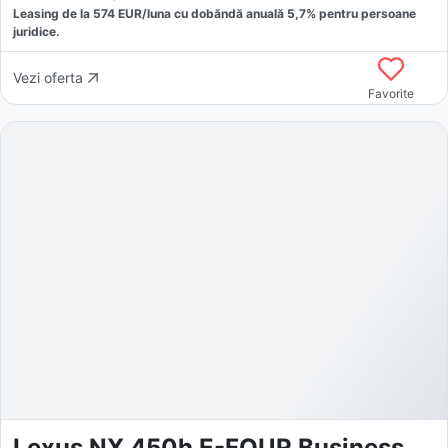
Leasing de la
574
EUR/luna
cu dobăndă
anuală
5,7
% pentru persoane
juridice.
Vezi oferta
Favorite
Lexus NX 450h E-FOUR Business