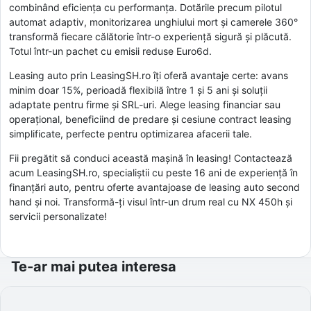
combinând eficiența cu performanța. Dotările precum pilotul
automat adaptiv, monitorizarea unghiului mort și camerele 360°
transformă fiecare călătorie într-o experiență sigură și plăcută.
Totul într-un pachet cu emisii reduse Euro6d.
Leasing auto prin LeasingSH.ro îți oferă avantaje certe: avans
minim doar 15%, perioadă flexibilă între 1 și 5 ani și soluții
adaptate pentru firme și SRL-uri. Alege leasing financiar sau
operațional, beneficiind de predare și cesiune contract leasing
simplificate, perfecte pentru optimizarea afacerii tale.
Fii pregătit să conduci această mașină în leasing! Contactează
acum LeasingSH.ro, specialiștii cu peste 16 ani de experiență în
finanțări auto, pentru oferte avantajoase de leasing auto second
hand și noi. Transformă-ți visul într-un drum real cu NX 450h și
servicii personalizate!
Te-ar mai putea interesa