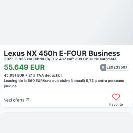
Lexus NX 450h E-FOUR Business
2025
3.935
km
Hibrid (B/E)
2.487
cm³
309
CP
Cutie
automată
55.649
EUR
LEX233597
45.991
EUR +
21
% TVA deductibil
Leasing de la
560
EUR/luna
cu dobăndă
anuală
5,7
% pentru persoane
juridice.
Vezi oferta
Favorite