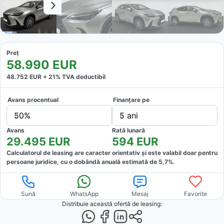
Preț
58.990
EUR
48.752
EUR +
21
% TVA deductibil
Avans procentual
Finanțare pe
50%
5 ani
Avans
Rată lunară
29.495
EUR
594
EUR
Calculatorul de leasing are caracter orientativ și este valabil doar pentru
persoane juridice, cu o dobândă anuală estimată de
5,7
%.
Sună
WhatsApp
Mesaj
Favorite
Distribuie această ofertă
de leasing
: