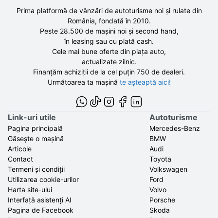
Prima platformă de vânzări de autoturisme noi și rulate din
România, fondată în
2010
.
Peste 28.500 de
mașini noi și second hand,
în leasing sau cu plată cash.
Cele mai bune oferte din piața auto,
actualizate zilnic.
Finanțăm achiziții de la
cel puțin 750 de
dealeri.
Următoarea ta mașină
te așteaptă aici!
Link-uri utile
Autoturisme
Pagina principală
Mercedes-Benz
Găsește o mașină
BMW
Articole
Audi
Contact
Toyota
Termeni și condiții
Volkswagen
Utilizarea cookie-urilor
Ford
Harta site-ului
Volvo
Interfață asistenți AI
Porsche
Pagina de Facebook
Skoda