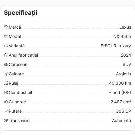
Specificații
Marcă
Lexus
Model
NX 450h
Variantă
E-FOUR Luxury
Anul fabricației
2024
Caroserie
SUV
Culoare
Argintiu
Rulaj
40.300 km
Combustibil
Hibrid (B/E)
Cilindree
2.487 cm³
Putere
306 CP
Transmisie
Automată