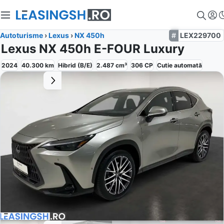
Autoturisme
›
Lexus
›
NX 450h
LEX229700
Lexus NX 450h E-FOUR Luxury
2024
40.300
km
Hibrid (B/E)
2.487
cm³
306
CP
Cutie
automată