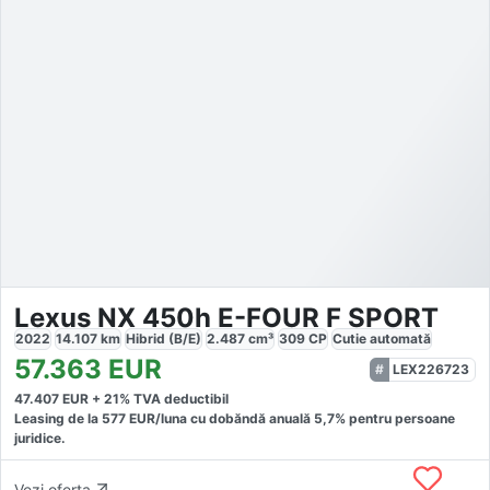
Lexus NX 450h E-FOUR F SPORT
2022
14.107
km
Hibrid (B/E)
2.487
cm³
309
CP
Cutie
automată
57.363
EUR
LEX226723
47.407
EUR +
21
% TVA deductibil
Leasing de la
577
EUR/luna
cu dobăndă
anuală
5,7
% pentru persoane
juridice.
Vezi oferta