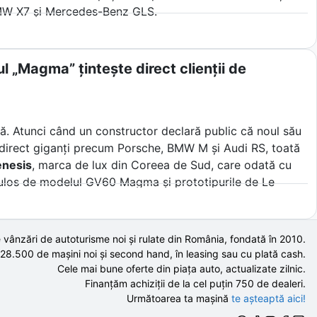
BMW X7 și Mercedes-Benz GLS.
l „Magma” țintește direct clienții de
lă. Atunci când un constructor declară public că noul său
ște direct giganți precum Porsche, BMW M și Audi RS, toată
nesis
, marca de lux din Coreea de Sud, care odată cu
ulos de modelul GV60 Magma și prototipurile de Le
i mari nume germane.
a înțelege cum plănuieste un nou venit să sfideze fizica
 vânzări de autoturisme noi și rulate din România, fondată în
2010
.
ebare esențială pentru mulți șoferi din Europa de Est.
 28.500 de
mașini noi și second hand,
în leasing sau cu plată cash.
Cele mai bune oferte din piața auto,
actualizate zilnic.
Finanțăm achiziții de la
cel puțin 750 de
dealeri.
Următoarea ta mașină
te așteaptă aici!