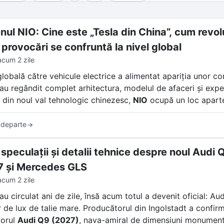
ul NIO: Cine este „Tesla din China”, cum revolu
 provocări se confruntă la nivel global
acum 2 zile
globală către vehicule electrice a alimentat apariția unor c
i au regândit complet arhitectura, modelul de afaceri și exp
 din noul val tehnologic chinezesc,
NIO
ocupă un loc apart
frecvent de presa internațională „Tesla din China”, compan
 departe
 sedanuri electrice de lux. NIO a creat un ecosistem unic ba
u personalitate fizică și un model de comunitate care transc
 speculații și detalii tehnice despre noul Aud
 și Mercedes GLS
acum 2 zile
au circulat ani de zile, însă acum totul a devenit oficial: Au
 de lux de talie mare. Producătorul din Ingolstadt a confirma
torul
Audi Q9 (2027)
, nava-amiral de dimensiuni monumenta