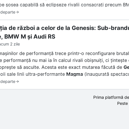
pe șosea capabilă să eclipseze rivalii consacrați precum 
 departe
ția de război a celor de la Genesis: Sub-brandu
, BMW M și Audi RS
acum 2 zile
mașinilor de performanță trece printr-o reconfigurare bruta
e performanță nu mai ia în calcul rivali obișnuiți, ci ținte
oprește să asculte. Acesta este exact mutarea făcută de
Ge
oii sale linii ultra-performante
Magma
(inaugurată spectac
lară deschis că vrea să fure din clienții fideli ai celor ma
 departe
eței? Un amestec de entuziasm și stupoare. Însă înainte de 
Prima platformă de
l din Stuttgart sau München, trebuie să răspundem la o într
Peste