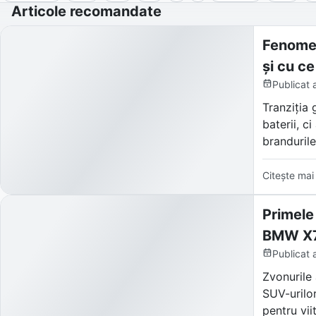
Articole recomandate
Fenomen
și cu ce
Publicat
Tranziția 
baterii, c
brandurile
Denumită 
Citește mai
SUV-uri și
virtuali c
Primele
BMW X7
Publicat
Zvonurile 
SUV-urilor
pentru vii