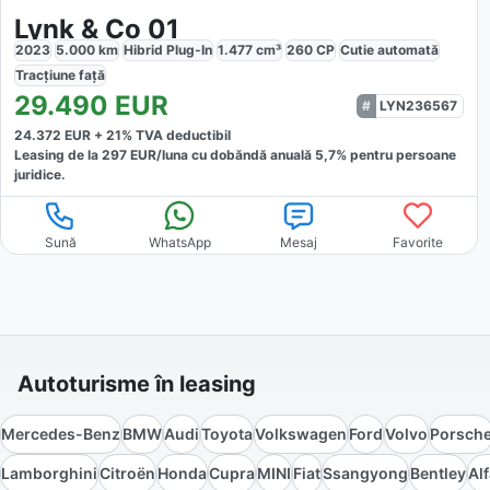
Lynk & Co 01
2023
5.000
km
Hibrid Plug-In
1.477
cm³
260
CP
Cutie
automată
Tracțiune
față
29.490
EUR
LYN236567
24.372
EUR +
21
% TVA deductibil
Leasing de la
297
EUR/luna
cu dobăndă
anuală
5,7
% pentru persoane
juridice.
Sună
WhatsApp
Mesaj
Favorite
Autoturisme în leasing
Mercedes-Benz
BMW
Audi
Toyota
Volkswagen
Ford
Volvo
Porsch
Lamborghini
Citroën
Honda
Cupra
MINI
Fiat
Ssangyong
Bentley
Al