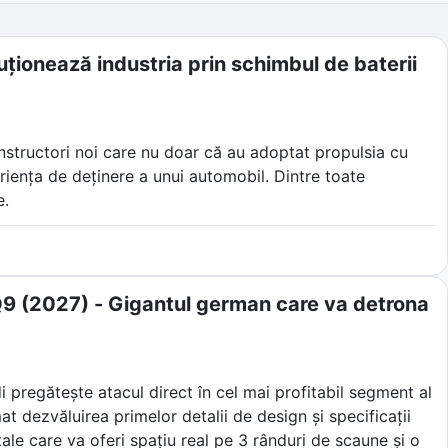
ționează industria prin schimbul de baterii
onstructori noi care nu doar că au adoptat propulsia cu
eriența de deținere a unui automobil. Dintre toate
e.
ia din Shanghai nu s-a mulțumit doar să construiască
zat pe schimburile automatizate de baterii, asistenți
ende industria auto tradițională.
i Q9 (2027) - Gigantul german care va detrona
di pregătește atacul direct în cel mai profitabil segment al
t dezvăluirea primelor detalii de design și specificații
le care va oferi spațiu real pe 3 rânduri de scaune și o