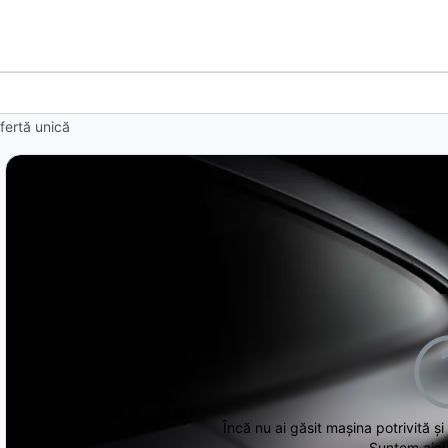
fertă unică
Încă nu ai găsit
mașina potrivită și
Suntem aici 