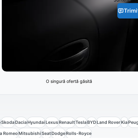
Trimi
O singură ofertă găsită
e
Skoda
Dacia
Hyundai
Lexus
Renault
Tesla
BYD
Land Rover
Kia
Peu
fa Romeo
Mitsubishi
Seat
Dodge
Rolls-Royce