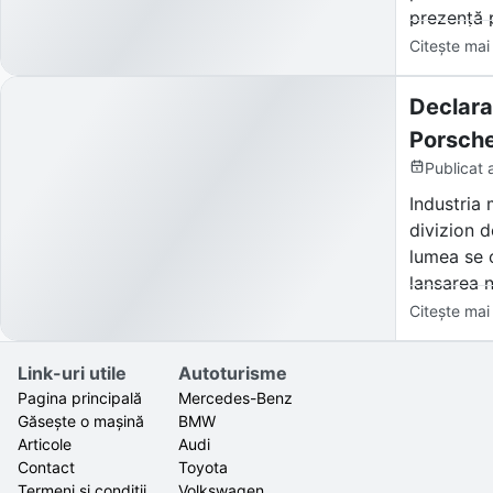
prezență 
Citește mai
Declara
Porsche
Publicat
Industria 
divizion d
lumea se 
lansarea n
Mans), dec
Citește mai
Reacția pi
Link-uri utile
Autoturisme
și gigantu
Pagina principală
Mercedes-Benz
Găsește o mașină
BMW
Articole
Audi
Contact
Toyota
Termeni și condiții
Volkswagen