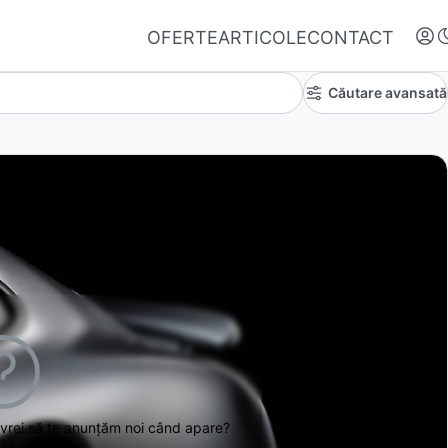
OFERTE
ARTICOLE
CONTACT
Căutare avansată
Autentifică-te
Nu ai oferte favorite
 vrei să te anunțăm noi când apare?
să te ajutăm.