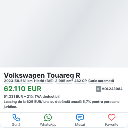
Volkswagen Touareg R
2023
58.561
km
Hibrid (B/E)
2.995
cm³
462
CP
Cutie
automată
62.110
EUR
VOL243984
51.331
EUR +
21
% TVA deductibil
Leasing de la
625
EUR/luna
cu dobăndă
anuală
5,7
% pentru persoane
juridice.
Sună
WhatsApp
Mesaj
Favorite