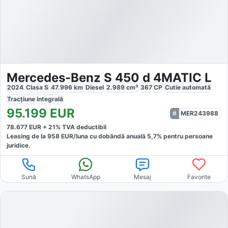
Mercedes-Benz S 450 d 4MATIC L
2024
Clasa S
47.996
km
Diesel
2.989
cm³
367
CP
Cutie
automată
Tracțiune
integrală
95.199
EUR
MER243988
78.677
EUR +
21
% TVA deductibil
Leasing de la
958
EUR/luna
cu dobăndă
anuală
5,7
% pentru persoane
juridice.
Sună
WhatsApp
Mesaj
Favorite