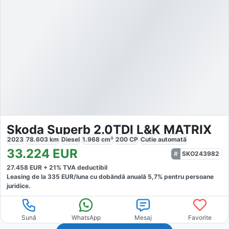
Skoda Superb 2.0TDI L&K MATRIX
2023
78.603
km
Diesel
1.968
cm³
200
CP
Cutie
automată
33.224
EUR
SKO243982
27.458
EUR +
21
% TVA deductibil
Leasing de la
335
EUR/luna
cu dobăndă
anuală
5,7
% pentru persoane
juridice.
Sună
WhatsApp
Mesaj
Favorite