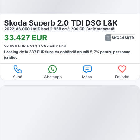
Skoda Superb 2.0 TDI DSG L&K
2022
86.000
km
Diesel
1.968
cm³
200
CP
Cutie
automată
33.427
EUR
SKO243979
27.626
EUR +
21
% TVA deductibil
Leasing de la
337
EUR/luna
cu dobăndă
anuală
5,7
% pentru persoane
juridice.
Sună
WhatsApp
Mesaj
Favorite