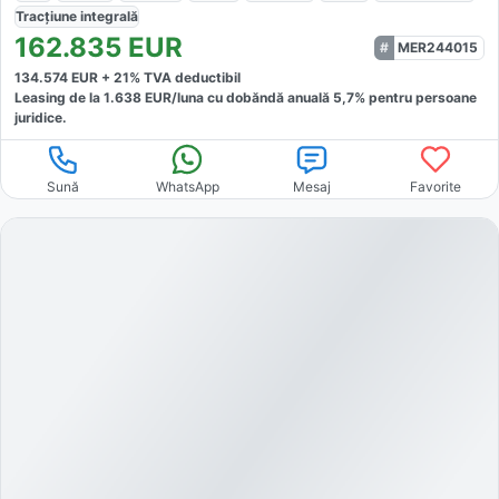
Tracțiune
integrală
162.835
EUR
MER244015
134.574
EUR +
21
% TVA deductibil
Leasing de la
1.638
EUR/luna
cu dobăndă
anuală
5,7
% pentru persoane
juridice.
Sună
WhatsApp
Mesaj
Favorite