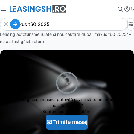
Leasing autoturisme rulate și noi, căutare după „maxus t60 2025” –
nu au fost găsite oferte
Nu găsești
mașina potrivită și vrei să te anunțăm
noi când apare?
Suntem aici să te ajutăm.
Trimite mesaj