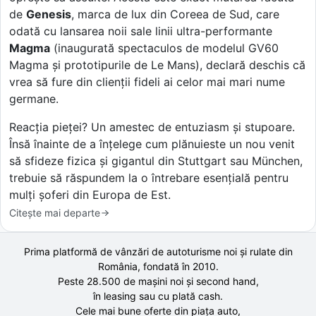
de
Genesis
, marca de lux din Coreea de Sud, care
odată cu lansarea noii sale linii ultra-performante
Magma
(inaugurată spectaculos de modelul GV60
Magma și prototipurile de Le Mans), declară deschis că
vrea să fure din clienții fideli ai celor mai mari nume
germane.
Reacția pieței? Un amestec de entuziasm și stupoare.
Însă înainte de a înțelege cum plănuieste un nou venit
să sfideze fizica și gigantul din Stuttgart sau München,
trebuie să răspundem la o întrebare esențială pentru
mulți șoferi din Europa de Est.
Citește mai departe
Prima platformă de vânzări de autoturisme noi și rulate din
România, fondată în
2010
.
Peste 28.500 de
mașini noi și second hand,
în leasing sau cu plată cash.
Cele mai bune oferte din piața auto,