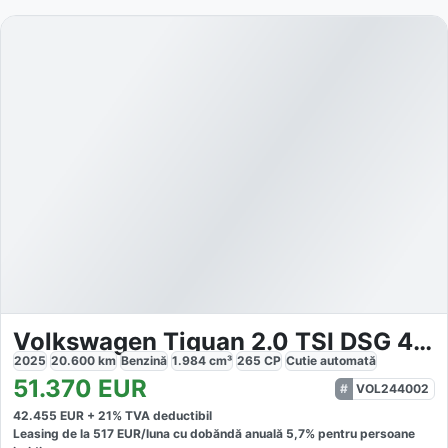
Volkswagen Tiguan 2.0 TSI DSG 4M R-Line
2025
20.600
km
Benzină
1.984
cm³
265
CP
Cutie
automată
51.370
EUR
VOL244002
42.455
EUR +
21
% TVA deductibil
Leasing de la
517
EUR/luna
cu dobăndă
anuală
5,7
% pentru persoane