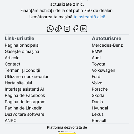
actualizate zilnic.
Finanțăm achiziții de la
cel puțin 750 de
dealeri.
Următoarea ta mașină
te așteaptă aici!
Link-uri utile
Autoturisme
Pagina principală
Mercedes-Benz
Găsește o mașină
BMW
Articole
Audi
Contact
Toyota
Termeni și condiții
Volkswagen
Utilizarea cookie-urilor
Ford
Harta site-ului
Volvo
Interfață asistenți AI
Porsche
Pagina de Facebook
Skoda
Pagina de Instagram
Dacia
Pagina de LinkedIn
Hyundai
Dezvoltare software
Lexus
ANPC
Renault
Platformă dezvoltată de