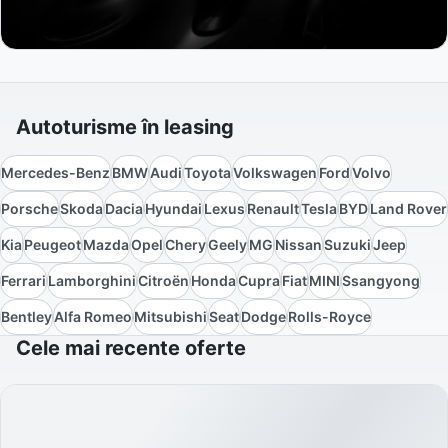
Autoturisme în leasing
Mercedes-Benz
BMW
Audi
Toyota
Volkswagen
Ford
Volvo
Porsche
Skoda
Dacia
Hyundai
Lexus
Renault
Tesla
BYD
Land Rover
Kia
Peugeot
Mazda
Opel
Chery
Geely
MG
Nissan
Suzuki
Jeep
Ferrari
Lamborghini
Citroën
Honda
Cupra
Fiat
MINI
Ssangyong
Bentley
Alfa Romeo
Mitsubishi
Seat
Dodge
Rolls-Royce
Cele mai recente oferte