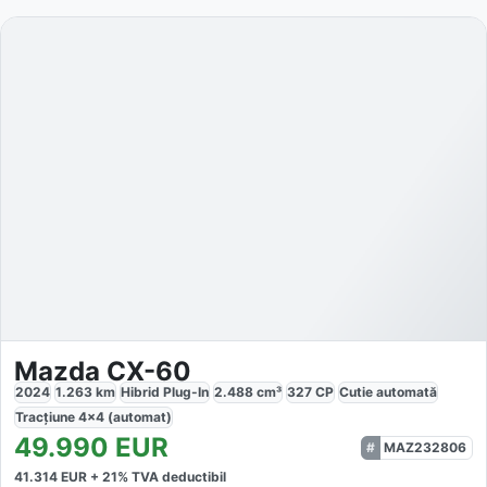
Mazda CX-60
2024
1.263
km
Hibrid Plug-In
2.488
cm³
327
CP
Cutie
automată
Tracțiune
4x4 (automat)
49.990
EUR
MAZ232806
41.314
EUR +
21
% TVA deductibil