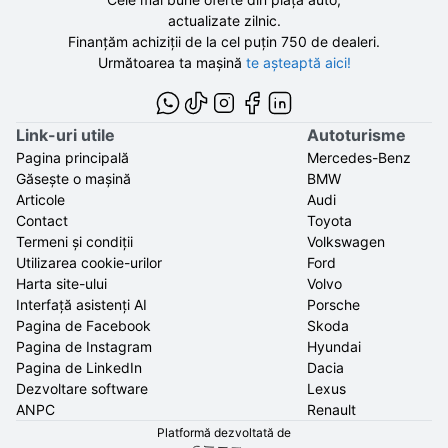
actualizate zilnic.
Finanțăm achiziții de la
cel puțin 750 de
dealeri.
Următoarea ta mașină
te așteaptă aici!
Link-uri utile
Autoturisme
Pagina principală
Mercedes-Benz
Găsește o mașină
BMW
Articole
Audi
Contact
Toyota
Termeni și condiții
Volkswagen
Utilizarea cookie-urilor
Ford
Harta site-ului
Volvo
Interfață asistenți AI
Porsche
Pagina de Facebook
Skoda
Pagina de Instagram
Hyundai
Pagina de LinkedIn
Dacia
Dezvoltare software
Lexus
ANPC
Renault
Platformă dezvoltată de