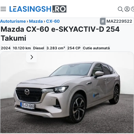
Autoturisme
›
Mazda
›
CX-60
MAZ229522
Mazda CX-60 e-SKYACTIV-D 254
Takumi
2024
10.120
km
Diesel
3.283
cm³
254
CP
Cutie
automată