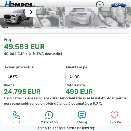
Preț
49.589
EUR
40.983
EUR +
21
% TVA deductibil
Avans procentual
Finanțare pe
50%
5 ani
Avans
Rată lunară
24.795
EUR
499
EUR
Calculatorul de leasing are caracter orientativ și este valabil doar pentru
persoane juridice, cu o dobândă anuală estimată de
5,7
%.
Sună
WhatsApp
Mesaj
Favorite
Distribuie această ofertă
de leasing
: