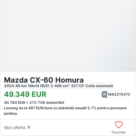
Mazda CX-60 Homura
2024
88
km
Hibrid (B/E)
2.488
cm³
327
CP
Cutie
automată
49.349
EUR
MAZ215472
40.784
EUR +
21
% TVA deductibil
Leasing de la
497
EUR/luna
cu dobăndă
anuală
5,7
% pentru persoane
juridice.
Vezi oferta
Favorite