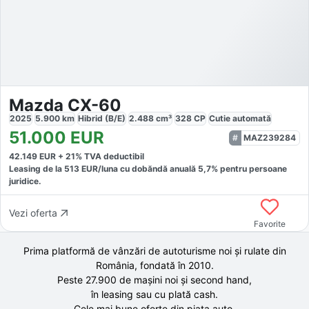
Mazda CX-60
2025
5.900
km
Hibrid (B/E)
2.488
cm³
328
CP
Cutie
automată
51.000
EUR
MAZ239284
42.149
EUR +
21
% TVA deductibil
Leasing de la
513
EUR/luna
cu dobăndă
anuală
5,7
% pentru persoane
juridice.
Vezi oferta
Favorite
Prima platformă de vânzări de autoturisme noi și rulate din
România, fondată în
2010
.
Peste 27.900 de
mașini noi și second hand,
în leasing sau cu plată cash.
Cele mai bune oferte din piața auto,