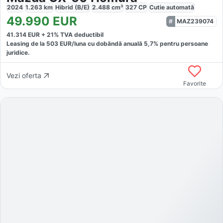
2024
1.263
km
Hibrid (B/E)
2.488
cm³
327
CP
Cutie
automată
49.990
EUR
MAZ239074
41.314
EUR +
21
% TVA deductibil
Leasing de la
503
EUR/luna
cu dobăndă
anuală
5,7
% pentru persoane
juridice.
Vezi oferta
Favorite