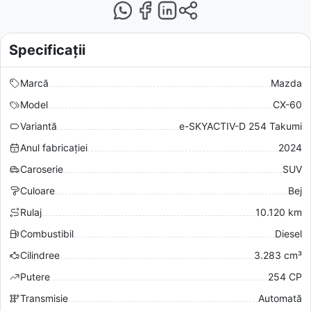
Specificații
Marcă
Mazda
Model
CX-60
Variantă
e-SKYACTIV-D 254 Takumi
Anul fabricației
2024
Caroserie
SUV
Culoare
Bej
Rulaj
10.120 km
Combustibil
Diesel
Cilindree
3.283 cm³
Putere
254 CP
Transmisie
Automată