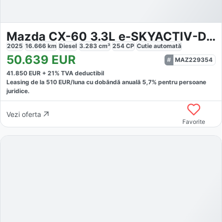
Mazda CX-60 3.3L e-SKYACTIV-D 254ps 8AT AWD
2025
16.666
km
Diesel
3.283
cm³
254
CP
Cutie
automată
50.639
EUR
MAZ229354
41.850
EUR +
21
% TVA deductibil
Leasing de la
510
EUR/luna
cu dobăndă
anuală
5,7
% pentru persoane
juridice.
Vezi oferta
Favorite