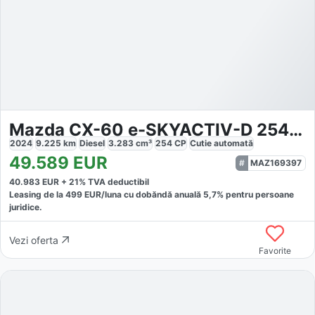
Mazda CX-60 e-SKYACTIV-D 254 Takumi
2024
9.225
km
Diesel
3.283
cm³
254
CP
Cutie
automată
49.589
EUR
MAZ169397
40.983
EUR +
21
% TVA deductibil
Leasing de la
499
EUR/luna
cu dobăndă
anuală
5,7
% pentru persoane
juridice.
Vezi oferta
Favorite