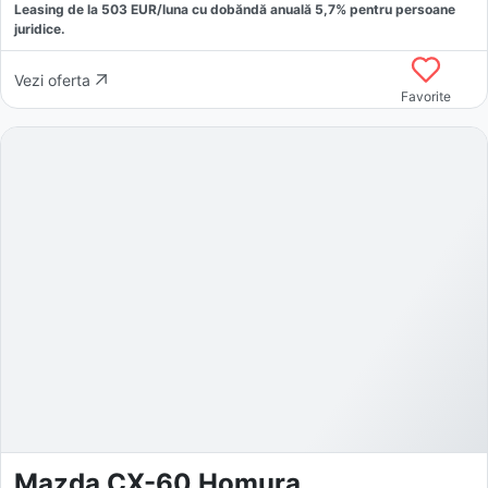
Leasing de la
503
EUR/luna
cu dobăndă
anuală
5,7
% pentru persoane
juridice.
Vezi oferta
Favorite
Mazda CX-60 Homura