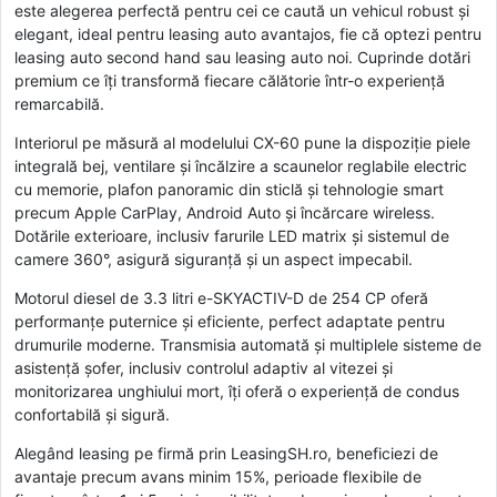
este alegerea perfectă pentru cei ce caută un vehicul robust și
elegant, ideal pentru leasing auto avantajos, fie că optezi pentru
leasing auto second hand sau leasing auto noi. Cuprinde dotări
premium ce îți transformă fiecare călătorie într-o experiență
remarcabilă.
Interiorul pe măsură al modelului CX-60 pune la dispoziție piele
integrală bej, ventilare și încălzire a scaunelor reglabile electric
cu memorie, plafon panoramic din sticlă și tehnologie smart
precum Apple CarPlay, Android Auto și încărcare wireless.
Dotările exterioare, inclusiv farurile LED matrix și sistemul de
camere 360°, asigură siguranță și un aspect impecabil.
Motorul diesel de 3.3 litri e-SKYACTIV-D de 254 CP oferă
performanțe puternice și eficiente, perfect adaptate pentru
drumurile moderne. Transmisia automată și multiplele sisteme de
asistență șofer, inclusiv controlul adaptiv al vitezei și
monitorizarea unghiului mort, îți oferă o experiență de condus
confortabilă și sigură.
Alegând leasing pe firmă prin LeasingSH.ro, beneficiezi de
avantaje precum avans minim 15%, perioade flexibile de