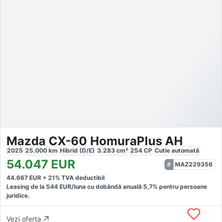
Mazda CX-60 HomuraPlus AH
2025
25.000
km
Hibrid (D/E)
3.283
cm³
254
CP
Cutie
automată
54.047
EUR
MAZ229356
44.667
EUR +
21
% TVA deductibil
Leasing de la
544
EUR/luna
cu dobăndă
anuală
5,7
% pentru persoane
juridice.
Vezi oferta