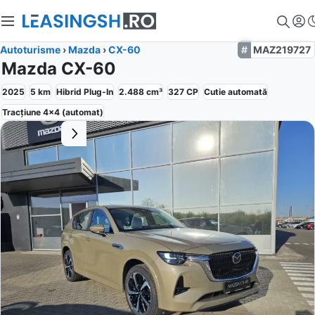
Autoturisme
›
Mazda
›
CX-60
MAZ219727
Mazda CX-60
2025
5
km
Hibrid Plug-In
2.488
cm³
327
CP
Cutie
automată
Tracțiune
4x4 (automat)