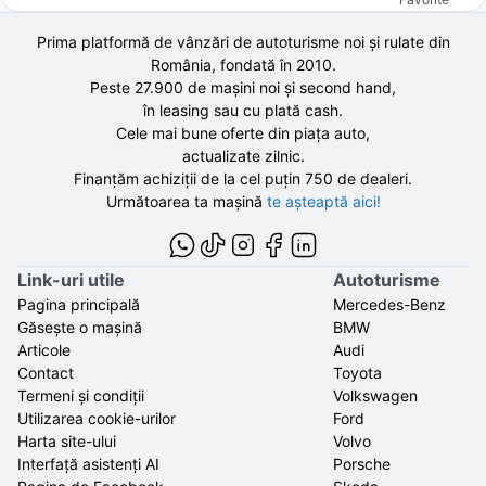
Prima platformă de vânzări de autoturisme noi și rulate din
România, fondată în
2010
.
Peste 27.900 de
mașini noi și second hand,
în leasing sau cu plată cash.
Cele mai bune oferte din piața auto,
actualizate zilnic.
Finanțăm achiziții de la
cel puțin 750 de
dealeri.
Următoarea ta mașină
te așteaptă aici!
Link-uri utile
Autoturisme
Pagina principală
Mercedes-Benz
Găsește o mașină
BMW
Articole
Audi
Contact
Toyota
Termeni și condiții
Volkswagen
Utilizarea cookie-urilor
Ford
Harta site-ului
Volvo
Interfață asistenți AI
Porsche