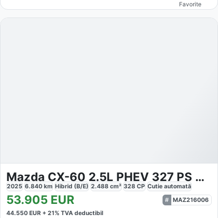
Favorite
Mazda CX-60 2.5L PHEV 327 PS HOMURA PLUS
2025
6.840
km
Hibrid (B/E)
2.488
cm³
328
CP
Cutie
automată
53.905
EUR
MAZ216006
44.550
EUR +
21
% TVA deductibil