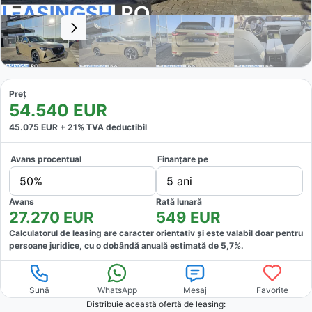
Preț
54.540
EUR
45.075
EUR +
21
% TVA deductibil
Avans procentual
Finanțare pe
50%
5 ani
Avans
Rată lunară
27.270
EUR
549
EUR
Calculatorul de leasing are caracter orientativ și este valabil doar pentru
persoane juridice, cu o dobândă anuală estimată de
5,7
%.
Sună
WhatsApp
Mesaj
Favorite
Distribuie această ofertă
de leasing
: