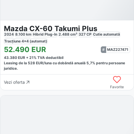
Mazda CX-60 Takumi Plus
2024
8.100
km
Hibrid Plug-In
2.488
cm³
327
CP
Cutie
automată
Tracțiune
4x4 (automat)
52.490
EUR
MAZ227471
43.380
EUR +
21
% TVA deductibil
Leasing de la
528
EUR/luna
cu dobăndă
anuală
5,7
% pentru persoane
juridice.
Vezi oferta
Favorite