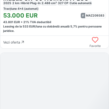
2025
2
km
Hibrid Plug-In
2.488
cm³
327
CP
Cutie
automată
Tracțiune
4x4 (automat)
53.000
EUR
MAZ209383
43.801
EUR +
21
% TVA deductibil
Leasing de la
533
EUR/luna
cu dobăndă
anuală
5,7
% pentru persoane
juridice.
Vezi oferta
Favorite