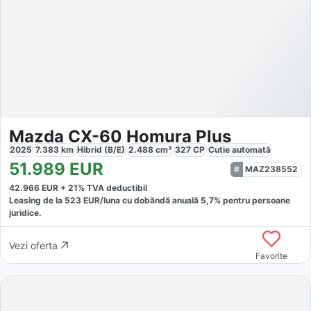
Mazda CX-60 Homura Plus
2025
7.383
km
Hibrid (B/E)
2.488
cm³
327
CP
Cutie
automată
51.989
EUR
MAZ238552
42.966
EUR +
21
% TVA deductibil
Leasing de la
523
EUR/luna
cu dobăndă
anuală
5,7
% pentru persoane
juridice.
Vezi oferta
Favorite