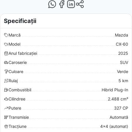
Specificații
Marcă
Mazda
Model
CX-60
Anul fabricației
2025
Caroserie
SUV
Culoare
Verde
Rulaj
5 km
Combustibil
Hibrid Plug-In
Cilindree
2.488 cm³
Putere
327 CP
Transmisie
Automată
Tracțiune
4x4 (automat)