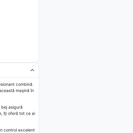
resionant combină
această mașină în
e bej asigură
îți oferă tot ce ai
n control excelent