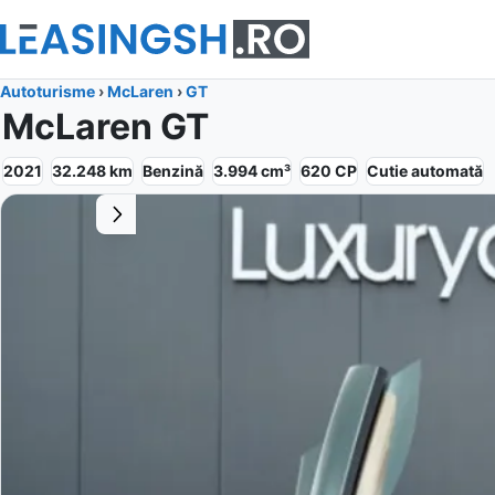
Autoturisme
›
McLaren
›
GT
McLaren GT
2021
32.248
km
Benzină
3.994
cm³
620
CP
Cutie
automată