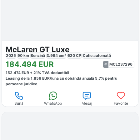
McLaren GT Luxe
2025
90
km
Benzină
3.994
cm³
620
CP
Cutie
automată
184.494
EUR
MCL237296
152.474
EUR +
21
% TVA deductibil
Leasing de la
1.856
EUR/luna
cu dobăndă
anuală
5,7
% pentru
persoane juridice.
Sună
WhatsApp
Mesaj
Favorite