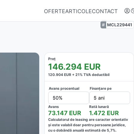
OFERTE
ARTICOLE
CONTACT
MCL229441
Preț
146.294
EUR
120.904
EUR +
21
% TVA deductibil
Avans procentual
Finanțare pe
Autentifică-te
50%
5 ani
Nu ai oferte favorite
Avans
Rată lunară
73.147
EUR
1.472
EUR
Calculatorul de leasing are caracter orientativ
și este valabil doar pentru persoane juridice,
cu o dobândă anuală estimată de
5,7
%.