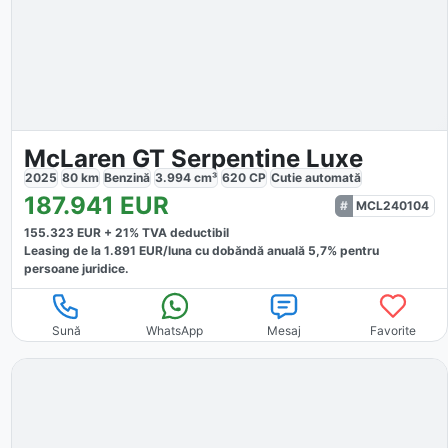
McLaren GT Serpentine Luxe
2025
80
km
Benzină
3.994
cm³
620
CP
Cutie
automată
187.941
EUR
MCL240104
155.323
EUR +
21
% TVA deductibil
Leasing de la
1.891
EUR/luna
cu dobăndă
anuală
5,7
% pentru
persoane juridice.
Sună
WhatsApp
Mesaj
Favorite