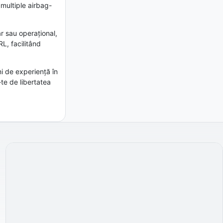
multiple airbag-
ar sau operațional,
L, facilitând
i de experiență în
te de libertatea