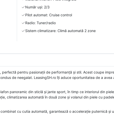
Număr uși: 2/3
Pilot automat: Cruise control
Radio: Tuner/radio
Sistem climatizare: Climă automată 2 zone
 perfectă pentru pasionații de performanță și stil. Acest coupe imp
condus de neegalat. LeasingSH.ro îți aduce oportunitatea de a avea 
plafon panoramic din sticlă și jante sport, în timp ce interiorul din piel
e, climatizarea automată în două zone și volanul din piele cu padele, 
combinat cu cutia automată, garantează o accelerație puternică și u