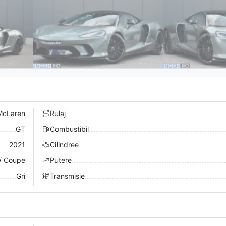
McLaren
Rulaj
GT
Combustibil
2021
Cilindree
/ Coupe
Putere
Gri
Transmisie