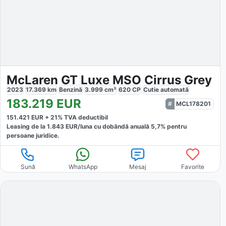
McLaren GT Luxe MSO Cirrus Grey
2023
17.369
km
Benzină
3.999
cm³
620
CP
Cutie
automată
183.219
EUR
MCL178201
151.421
EUR +
21
% TVA deductibil
Leasing de la
1.843
EUR/luna
cu dobăndă
anuală
5,7
% pentru
persoane juridice.
Sună
WhatsApp
Mesaj
Favorite