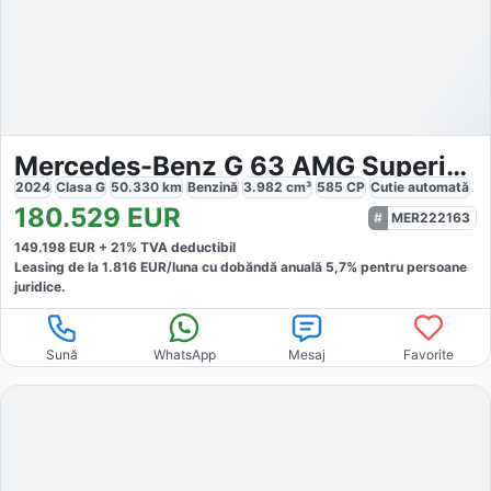
Mercedes-Benz G 63 AMG Superior Multikontur Driver Package
2024
Clasa G
50.330
km
Benzină
3.982
cm³
585
CP
Cutie
automată
180.529
EUR
MER222163
149.198
EUR +
21
% TVA deductibil
Leasing de la
1.816
EUR/luna
cu dobăndă
anuală
5,7
% pentru persoane
juridice.
Sună
WhatsApp
Mesaj
Favorite