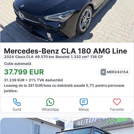
Mercedes-Benz CLA 180 AMG Line
2024
Clasa CLA
49.570
km
Benzină
1.332
cm³
136
CP
Cutie
automată
37.799
EUR
MER243154
31.239
EUR +
21
% TVA deductibil
Leasing de la
381
EUR/luna
cu dobăndă
anuală
5,7
% pentru persoane
juridice.
Sună
WhatsApp
Mesaj
Favorite