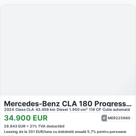
Mercedes-Benz CLA 180 Progressive
2024
Clasa CLA
43.456
km
Diesel
1.950
cm³
116
CP
Cutie
automată
34.900
EUR
MER225980
28.843
EUR +
21
% TVA deductibil
Leasing de la
351
EUR/luna
cu dobăndă
anuală
5,7
% pentru persoane