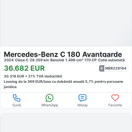
Mercedes-Benz C 180 Avantgarde
2024
Clasa C
28.359
km
Benzină
1.496
cm³
170
CP
Cutie
automată
36.682
EUR
MER229164
30.316
EUR +
21
% TVA deductibil
Leasing de la
369
EUR/luna
cu dobăndă
anuală
5,7
% pentru persoane
juridice.
Sună
WhatsApp
Mesaj
Favorite