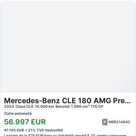
Mercedes-Benz CLE 180 AMG Premium Distronic Night
2024
Clasa CLE
10.000
km
Benzină
1.999
cm³
170
CP
Cutie
automată
56.997
EUR
MER214942
47.105
EUR +
21
% TVA deductibil
Leasing de la
574
EUR/luna
cu dobăndă
anuală
5,7
% pentru persoane