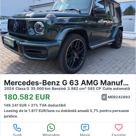
Mercedes-Benz G 63 AMG Manufaktur
2024
Clasa G
35.000
km
Benzină
3.982
cm³
585
CP
Cutie
automată
180.582
EUR
MER242893
149.241
EUR +
21
% TVA deductibil
Leasing de la
1.817
EUR/luna
cu dobăndă
anuală
5,7
% pentru persoane
juridice.
Sună
WhatsApp
Mesaj
Favorite