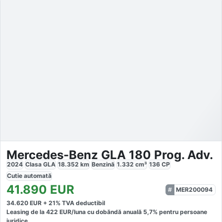
Mercedes-Benz GLA 180 Prog. Adv.
2024
Clasa GLA
18.352
km
Benzină
1.332
cm³
136
CP
Cutie
automată
41.890
EUR
MER200094
34.620
EUR +
21
% TVA deductibil
Leasing de la
422
EUR/luna
cu dobăndă
anuală
5,7
% pentru persoane
juridice.