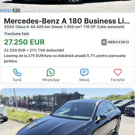
Mercedes-Benz A 180 Business Line DCT
2024
Clasa A
44.426
km
Diesel
1.950
cm³
116
CP
Cutie
automată
Tracțiune
față
27.250
EUR
MER243612
22.520
EUR +
21
% TVA deductibil
Leasing de la
275
EUR/luna
cu dobăndă
anuală
5,7
% pentru persoane
juridice.
Sună
WhatsApp
Mesaj
Favorite