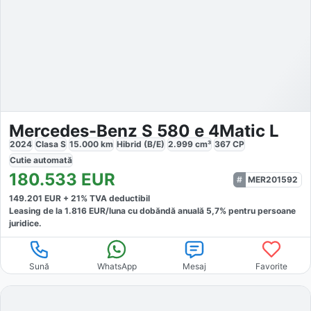
Mercedes-Benz S 580 e 4Matic L
2024
Clasa S
15.000
km
Hibrid (B/E)
2.999
cm³
367
CP
Cutie
automată
180.533
EUR
MER201592
149.201
EUR +
21
% TVA deductibil
Leasing de la
1.816
EUR/luna
cu dobăndă
anuală
5,7
% pentru persoane
juridice.
Sună
WhatsApp
Mesaj
Favorite