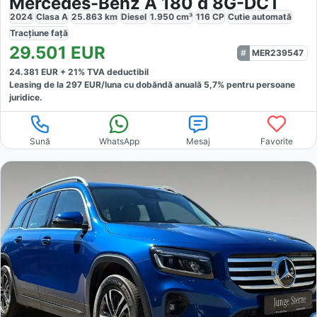
Mercedes-Benz A 180 d 8G-DCT
2024
Clasa A
25.863
km
Diesel
1.950
cm³
116
CP
Cutie
automată
Tracțiune
față
29.501
EUR
MER239547
24.381
EUR +
21
% TVA deductibil
Leasing de la
297
EUR/luna
cu dobăndă
anuală
5,7
% pentru persoane
juridice.
Sună
WhatsApp
Mesaj
Favorite