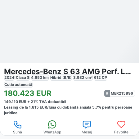
Mercedes-Benz S 63 AMG Perf. Lang DIG.LIGHT Pano B
2024
Clasa S
4.653
km
Hibrid (B/E)
3.982
cm³
612
CP
Cutie
automată
180.423
EUR
MER215896
149.110
EUR +
21
% TVA deductibil
Leasing de la
1.815
EUR/luna
cu dobăndă
anuală
5,7
% pentru persoane
juridice.
Sună
WhatsApp
Mesaj
Favorite