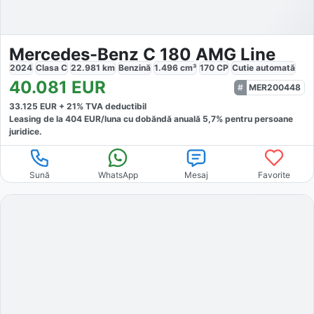
Mercedes-Benz C 180 AMG Line
2024
Clasa C
22.981
km
Benzină
1.496
cm³
170
CP
Cutie
automată
40.081
EUR
MER200448
33.125
EUR +
21
% TVA deductibil
Leasing de la
404
EUR/luna
cu dobăndă
anuală
5,7
% pentru persoane
juridice.
Sună
WhatsApp
Mesaj
Favorite