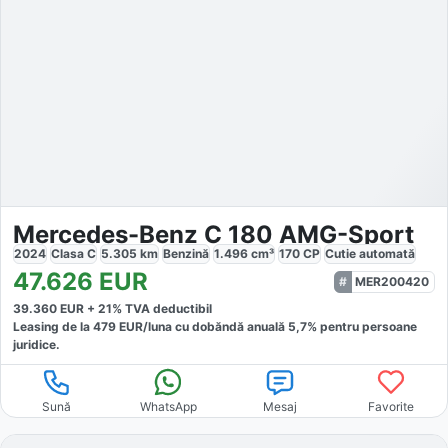
Mercedes-Benz C 180 AMG-Sport
2024
Clasa C
5.305
km
Benzină
1.496
cm³
170
CP
Cutie
automată
47.626
EUR
MER200420
39.360
EUR +
21
% TVA deductibil
Leasing de la
479
EUR/luna
cu dobăndă
anuală
5,7
% pentru persoane
juridice.
Sună
WhatsApp
Mesaj
Favorite