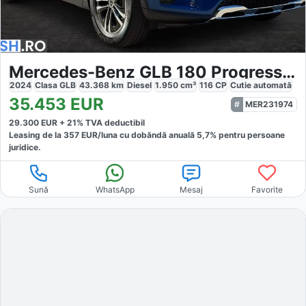
Mercedes-Benz GLB 180 Progressive LED
2024
Clasa GLB
43.368
km
Diesel
1.950
cm³
116
CP
Cutie
automată
35.453
EUR
MER231974
29.300
EUR +
21
% TVA deductibil
Leasing de la
357
EUR/luna
cu dobăndă
anuală
5,7
% pentru persoane
juridice.
Sună
WhatsApp
Mesaj
Favorite