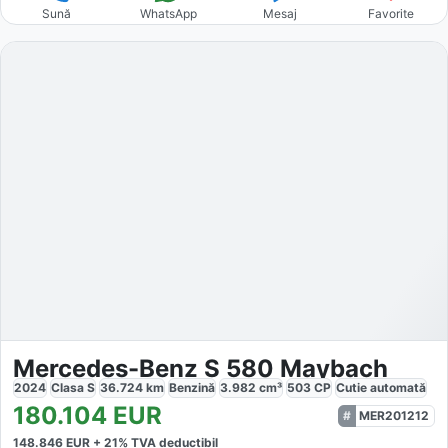
Sună
WhatsApp
Mesaj
Favorite
Mercedes-Benz S 580 Maybach
2024
Clasa S
36.724
km
Benzină
3.982
cm³
503
CP
Cutie
automată
180.104
EUR
MER201212
148.846
EUR +
21
% TVA deductibil