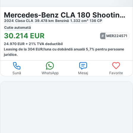
Mercedes-Benz CLA 180 Shooting Brake Progressive
2024
Clasa CLA
39.478
km
Benzină
1.332
cm³
136
CP
Cutie
automată
30.214
EUR
MER224571
24.970
EUR +
21
% TVA deductibil
Leasing de la
304
EUR/luna
cu dobăndă
anuală
5,7
% pentru persoane
juridice.
Sună
WhatsApp
Mesaj
Favorite