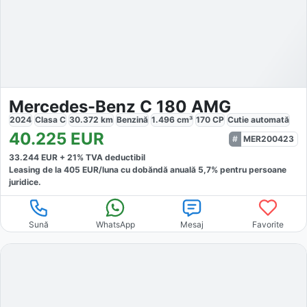
Mercedes-Benz C 180 AMG
2024
Clasa C
30.372
km
Benzină
1.496
cm³
170
CP
Cutie
automată
40.225
EUR
MER200423
33.244
EUR +
21
% TVA deductibil
Leasing de la
405
EUR/luna
cu dobăndă
anuală
5,7
% pentru persoane
juridice.
Sună
WhatsApp
Mesaj
Favorite