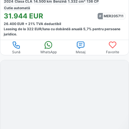
2024
Clasa CLA
14.500
km
Benzină
1.332
cm³
136
CP
Cutie
automată
31.944
EUR
MER205711
26.400
EUR +
21
% TVA deductibil
Leasing de la
322
EUR/luna
cu dobăndă
anuală
5,7
% pentru persoane
juridice.
Sună
WhatsApp
Mesaj
Favorite