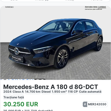
Mercedes-Benz A 180 d 8G-DCT
2024
Clasa A
14.700
km
Diesel
1.950
cm³
116
CP
Cutie
automată
Tracțiune
față
30.250
EUR
MER242030
25.000
EUR +
21
% TVA deductibil