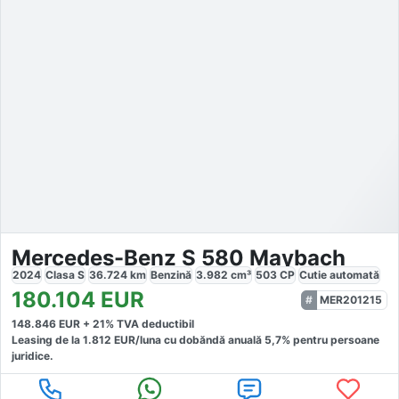
Mercedes-Benz S 580 Maybach
2024
Clasa S
36.724
km
Benzină
3.982
cm³
503
CP
Cutie
automată
180.104
EUR
MER201215
148.846
EUR +
21
% TVA deductibil
Leasing de la
1.812
EUR/luna
cu dobăndă
anuală
5,7
% pentru persoane
juridice.