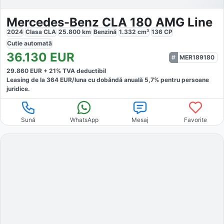
Mercedes-Benz CLA 180 AMG Line
2024
Clasa CLA
25.800
km
Benzină
1.332
cm³
136
CP
Cutie
automată
36.130
EUR
MER189180
29.860
EUR +
21
% TVA deductibil
Leasing de la
364
EUR/luna
cu dobăndă
anuală
5,7
% pentru persoane
juridice.
Sună
WhatsApp
Mesaj
Favorite