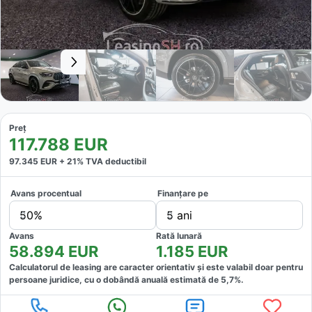
Preț
117.788
EUR
97.345
EUR +
21
% TVA deductibil
Avans procentual
Finanțare pe
50%
5 ani
Avans
Rată lunară
58.894
EUR
1.185
EUR
Calculatorul de leasing are caracter orientativ și este valabil doar pentru
persoane juridice, cu o dobândă anuală estimată de
5,7
%.