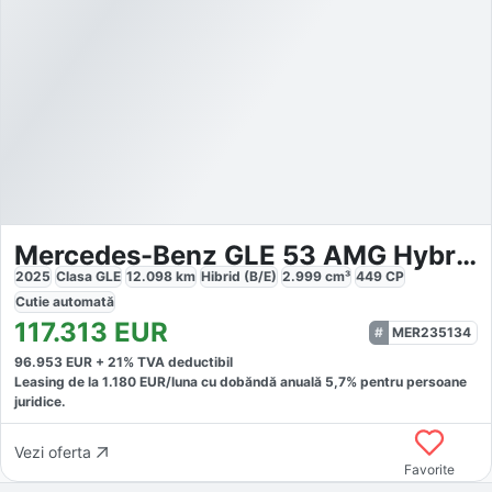
Mercedes-Benz GLE 53 AMG Hybrid
2025
Clasa GLE
12.098
km
Hibrid (B/E)
2.999
cm³
449
CP
Cutie
automată
117.313
EUR
MER235134
96.953
EUR +
21
% TVA deductibil
Leasing de la
1.180
EUR/luna
cu dobăndă
anuală
5,7
% pentru persoane
juridice.
Vezi oferta
Favorite