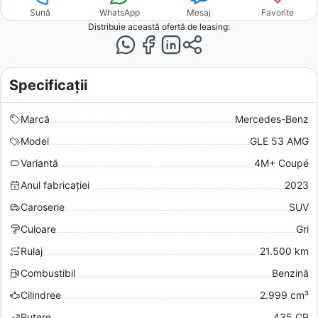
Sună
WhatsApp
Mesaj
Favorite
Distribuie această ofertă
de leasing
:
Specificații
Marcă
Mercedes-Benz
Model
GLE 53 AMG
Variantă
4M+ Coupé
Anul fabricației
2023
Caroserie
SUV
Culoare
Gri
Rulaj
21.500 km
Combustibil
Benzină
Cilindree
2.999 cm³
Putere
435 CP