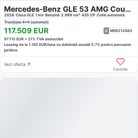
Mercedes-Benz GLE 53 AMG Coupe 4MATIC+
2026
Clasa GLE
1
km
Benzină
2.999
cm³
435
CP
Cutie
automată
Tracțiune
4x4 (automat)
117.509
EUR
MER212983
97.115
EUR +
21
% TVA deductibil
Leasing de la
1.182
EUR/luna
cu dobăndă
anuală
5,7
% pentru persoane
juridice.
Vezi oferta
Favorite