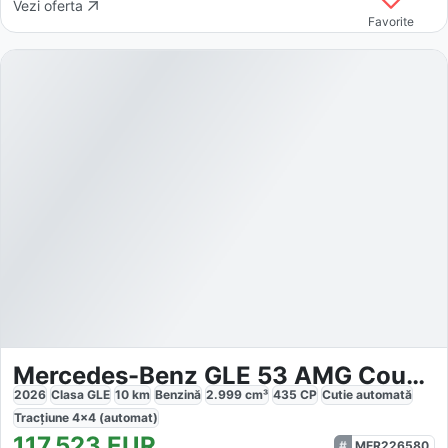
Vezi oferta
Favorite
Mercedes-Benz GLE 53 AMG Coupe MHEV 4MATIC+
2026
Clasa GLE
10
km
Benzină
2.999
cm³
435
CP
Cutie
automată
Tracțiune
4x4 (automat)
117.523
EUR
MER226580