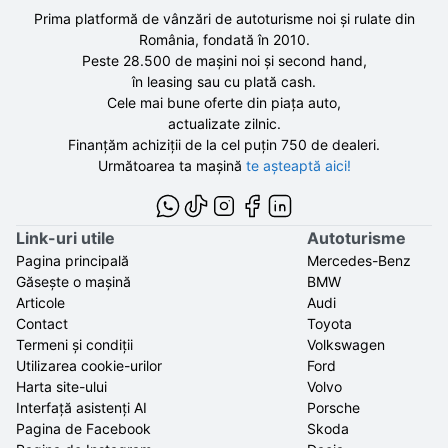
Prima platformă de vânzări de autoturisme noi și rulate din
România, fondată în
2010
.
Peste 28.500 de
mașini noi și second hand,
în leasing sau cu plată cash.
Cele mai bune oferte din piața auto,
actualizate zilnic.
Finanțăm achiziții de la
cel puțin 750 de
dealeri.
Următoarea ta mașină
te așteaptă aici!
Link-uri utile
Autoturisme
Pagina principală
Mercedes-Benz
Găsește o mașină
BMW
Articole
Audi
Contact
Toyota
Termeni și condiții
Volkswagen
Utilizarea cookie-urilor
Ford
Harta site-ului
Volvo
Interfață asistenți AI
Porsche
Pagina de Facebook
Skoda