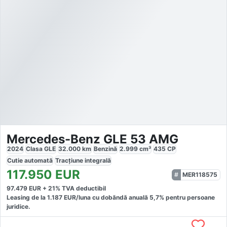
Mercedes-Benz GLE 53 AMG
2024
Clasa GLE
32.000
km
Benzină
2.999
cm³
435
CP
Cutie
automată
Tracțiune
integrală
117.950
EUR
MER118575
97.479
EUR +
21
% TVA deductibil
Leasing de la
1.187
EUR/luna
cu dobăndă
anuală
5,7
% pentru persoane
juridice.