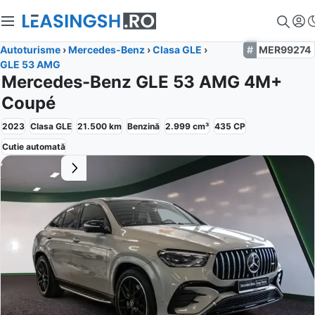
Autoturisme
›
Mercedes-Benz
›
Clasa GLE
›
MER99274
GLE 53 AMG
Mercedes-Benz GLE 53 AMG 4M+
Coupé
2023
Clasa GLE
21.500
km
Benzină
2.999
cm³
435
CP
Cutie
automată