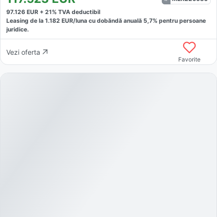
97.126
EUR +
21
% TVA deductibil
Leasing de la
1.182
EUR/luna
cu dobăndă
anuală
5,7
% pentru persoane
juridice.
Vezi oferta
Favorite