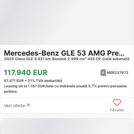
Mercedes-Benz GLE 53 AMG Premium DYNAMIC
2025
Clasa GLE
9.621
km
Benzină
2.999
cm³
435
CP
Cutie
automată
117.940
EUR
MER237673
97.471
EUR +
21
% TVA deductibil
Leasing de la
1.187
EUR/luna
cu dobăndă
anuală
5,7
% pentru persoane
juridice.
Vezi oferta
Favorite