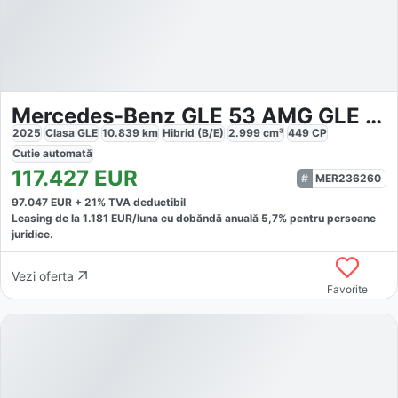
Mercedes-Benz GLE 53 AMG GLE 53 HYBRID
2025
Clasa GLE
10.839
km
Hibrid (B/E)
2.999
cm³
449
CP
Cutie
automată
117.427
EUR
MER236260
97.047
EUR +
21
% TVA deductibil
Leasing de la
1.181
EUR/luna
cu dobăndă
anuală
5,7
% pentru persoane
juridice.
Vezi oferta
Favorite