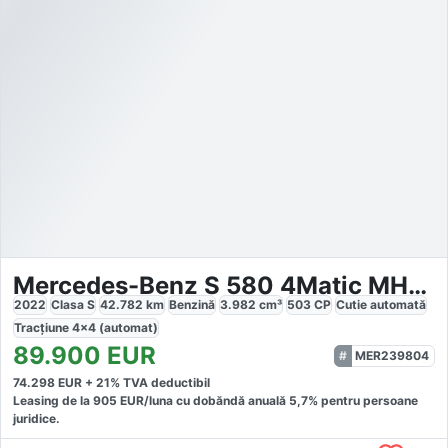
Mercedes-Benz S 580 4Matic MHEV Long Aut.
2022
Clasa S
42.782
km
Benzină
3.982
cm³
503
CP
Cutie
automată
Tracțiune
4x4 (automat)
89.900
EUR
MER239804
74.298
EUR +
21
% TVA deductibil
Leasing de la
905
EUR/luna
cu dobăndă
anuală
5,7
% pentru persoane
juridice.