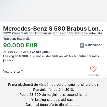
Mercedes-Benz S 580 Brabus Long 4Matic
2022
Clasa S
48.000
km
Benzină
3.982
cm³
503
CP
Cutie
automată
Tracțiune
integrală
90.000
EUR
MER239005
74.380
EUR +
21
% TVA deductibil
Leasing de la
906
EUR/luna
cu dobăndă
anuală
5,7
% pentru persoane
juridice.
Vezi oferta
Favorite
Prima platformă de vânzări de autoturisme noi și rulate din
România, fondată în
2010
.
Peste 28.500 de
mașini noi și second hand,
în leasing sau cu plată cash.
Cele mai bune oferte din piața auto,