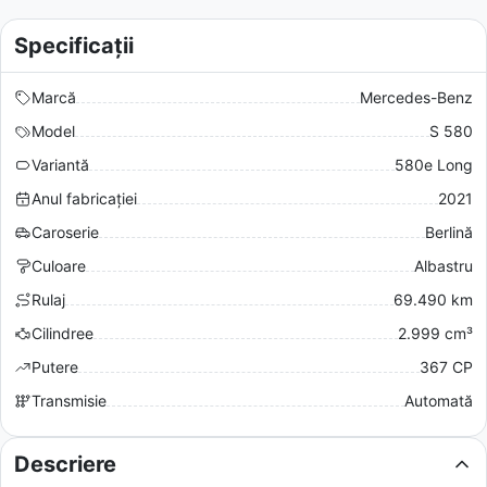
Specificații
Marcă
Mercedes-Benz
Model
S 580
Variantă
580e Long
Anul fabricației
2021
Caroserie
Berlină
Culoare
Albastru
Rulaj
69.490 km
Cilindree
2.999 cm³
Putere
367 CP
Transmisie
Automată
Descriere