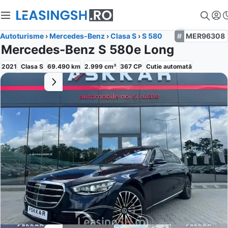
Autoturisme
›
Mercedes-Benz
›
Clasa S
›
S 580
MER96308
Mercedes-Benz S 580e Long
2021
Clasa S
69.490
km
2.999
cm³
367
CP
Cutie
automată