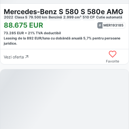
Mercedes-Benz S 580 S 580e AMG
2022
Clasa S
79.500
km
Benzină
2.999
cm³
510
CP
Cutie
automată
88.675
EUR
MER193185
73.285
EUR +
21
% TVA deductibil
Leasing de la
892
EUR/luna
cu dobăndă
anuală
5,7
% pentru persoane
juridice.
Vezi oferta
Favorite