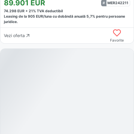
89.901
EUR
MER242211
74.298
EUR +
21
% TVA deductibil
Leasing de la
905
EUR/luna
cu dobăndă
anuală
5,7
% pentru persoane
juridice.
Vezi oferta
Favorite