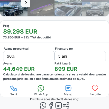
Preț
89.298
EUR
73.800
EUR +
21
% TVA deductibil
Avans procentual
Finanțare pe
50%
5 ani
Avans
Rată lunară
44.649
EUR
899
EUR
Calculatorul de leasing are caracter orientativ și este valabil doar pentru
persoane juridice, cu o dobândă anuală estimată de
5,7
%.
Sună
WhatsApp
Mesaj
Favorite
Distribuie această ofertă
de leasing
: