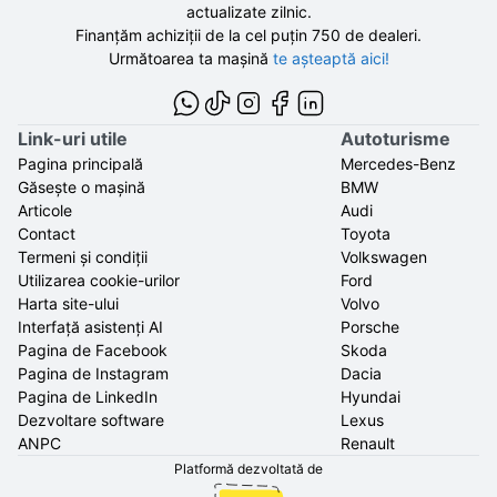
actualizate zilnic.
Finanțăm achiziții de la
cel puțin 750 de
dealeri.
Următoarea ta mașină
te așteaptă aici!
Link-uri utile
Autoturisme
Pagina principală
Mercedes-Benz
Găsește o mașină
BMW
Articole
Audi
Contact
Toyota
Termeni și condiții
Volkswagen
Utilizarea cookie-urilor
Ford
Harta site-ului
Volvo
Interfață asistenți AI
Porsche
Pagina de Facebook
Skoda
Pagina de Instagram
Dacia
Pagina de LinkedIn
Hyundai
Dezvoltare software
Lexus
ANPC
Renault
Platformă dezvoltată de