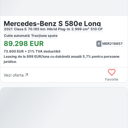
Mercedes-Benz S 580e Long
2021
Clasa S
70.185
km
Hibrid Plug-In
2.999
cm³
510
CP
Cutie
automată
Tracțiune
spate
89.298
EUR
MER219857
73.800
EUR +
21
% TVA deductibil
Leasing de la
899
EUR/luna
cu dobăndă
anuală
5,7
% pentru persoane
juridice.
Vezi oferta
Favorite