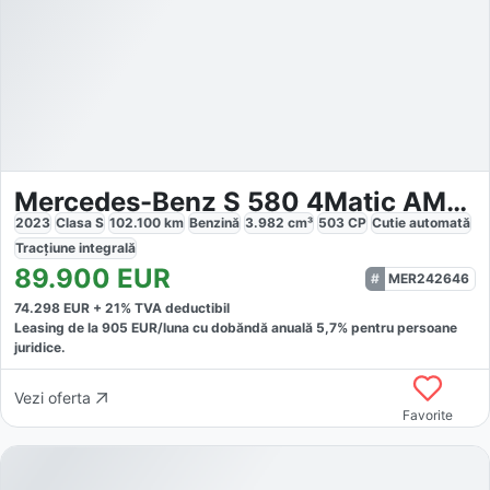
Mercedes-Benz S 580 4Matic AMG Line Long
2023
Clasa S
102.100
km
Benzină
3.982
cm³
503
CP
Cutie
automată
Tracțiune
integrală
89.900
EUR
MER242646
74.298
EUR +
21
% TVA deductibil
Leasing de la
905
EUR/luna
cu dobăndă
anuală
5,7
% pentru persoane
juridice.
Vezi oferta
Favorite