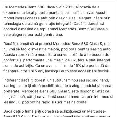
Cu Mercedes-Benz 580 Clasa S din 2021, ai ocazia de a
experimenta luxul și performanța la cel mai înalt nivel. Acest
model impresionează atât prin designul său elegant, cât și prin
tehnologia de ultimă generație integrată. Dacă îți dorești să
conduci o mașină de top, atunci Mercedes-Benz 580 Clasa S
este alegerea perfectă pentru tine.
Dacă îți dorești să ai propriul Mercedes-Benz 580 Clasa S, dar
nu vrei să faci o investiție majoră, poți opta pentru leasing auto.
Acesta reprezintă o modalitate convenabilă de a te bucura de
confortul și performanța unei mașini de lux, fără a plăti integral
suma de achiziție. Cu un avans minim de 15% și o perioadă de
finanțare între 1 și 5 ani, leasingul auto este accesibil și flexibil.
Indiferent dacă îți dorești un autoturism nou sau second hand,
leasingul auto îți oferă posibilitatea de a alege modelul și marca
preferate. Mercedes-Benz 580 Clasa S este disponibil atât ca
mașină nouă, cât și ca variantă second hand, iar prin intermediul
leasingului poți obține rapid și ușor mașina dorită.
Dacă deții o firmă și îți dorești să achiziționezi un Mercedes-
Benz 580 Clasa S pentru nevoile afacerii tale, poți opta pentru